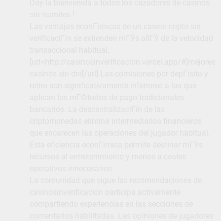
Doy la bienvenida a todos los cazadores de casinos
sin tramites !
Las ventajas econГіmicas de un casino cripto sin
verificaciГіn se extienden mГЎs allГЎ de la velocidad
transaccional habitual.
[url=http://casinosinverificacion.vercel.app/#]mejores
casinos sin dni[/url] Las comisiones por depГіsito y
retiro son significativamente inferiores a las que
aplican los mГ©todos de pago tradicionales
bancarios. La descentralizaciГіn de las
criptomonedas elimina intermediarios financieros
que encarecen las operaciones del jugador habitual.
Esta eficiencia econГіmica permite destinar mГЎs
recursos al entretenimiento y menos a costes
operativos innecesarios.
La comunidad que sigue las recomendaciones de
casinosinverificacion participa activamente
compartiendo experiencias en las secciones de
comentarios habilitadas. Las opiniones de jugadores