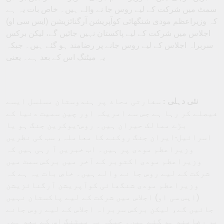
سمٹ میں شرکت کے لیے روس جا نے والے ہیں۔ خاص بات یہ ہے
کہ وزیراعظم مودی شنگھائی کوآپریشن آرگنائزیشن (ایس سی او)
اجلاس میں شرکت کے لیے پاکستان نہیں جائیں گے، لیکن برکس
سربراہ اجلاس کے لیے روس جانے پر رضامند ہو گئے ہیں۔ جبکہ
یہ میٹنگ اس کے بعد ہے۔ یعنی
نئی دہلی :
سفارتی محاذ پر ہندوستان مسلسل ایسے
فیصلے کر رہا ہے جس سے امریکہ اور چین سمیت دنیا کے
بڑے ممالک حیران ہیں۔ روس-یوکرین جنگ ہو یا
اسرائیل-ایران جنگ روکنے کا معاملہ، سب کی نظریں
وزیراعظم مودی پر ہیں۔ اب خبریں آ رہی ہیں کہ
وزیراعظم مودی اکتوبر کے آخر میں برکس سمٹ میں
شرکت کے لیے روس جا نے والے ہیں۔ خاص بات یہ ہے کہ
وزیراعظم مودی شنگھائی کوآپریشن آرگنائزیشن
(ایس سی او) اجلاس میں شرکت کے لیے پاکستان نہیں
جائیں گے، لیکن برکس سربراہ اجلاس کے لیے روس جانے
پر رضامند ہو گئے ہیں۔ جبکہ یہ میٹنگ اس کے بعد ہے۔