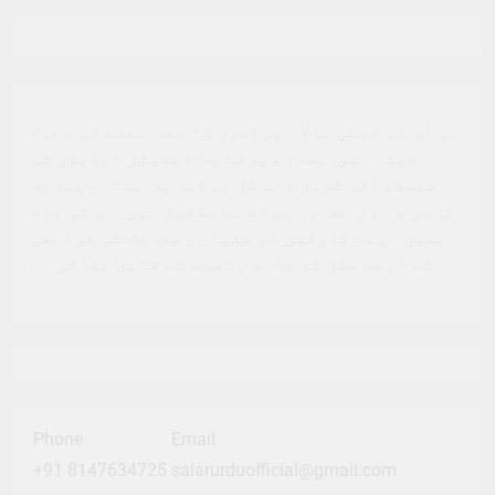
ہم آپ کو ڈیلی سالار برادری کا حصہ بننے کی دعوت
دیتے ہیں. ہمارے پرنٹ یا ڈیجیٹل ایڈیشن کو
سبسکرائب کریں ، سوشل میڈیا پر ہماری پیروی
کریں ، اور ہمارے مواد سے مشغول ہوں. آپ کی مدد
ہمیں اپنے قارئین کو معیاری صحافت کی فراہمی
کے اپنے مشن کو جاری رکھنے کے قابل بناتی ہے.
Phone
Email
+91 8147634725
salarurduofficial@gmail.com