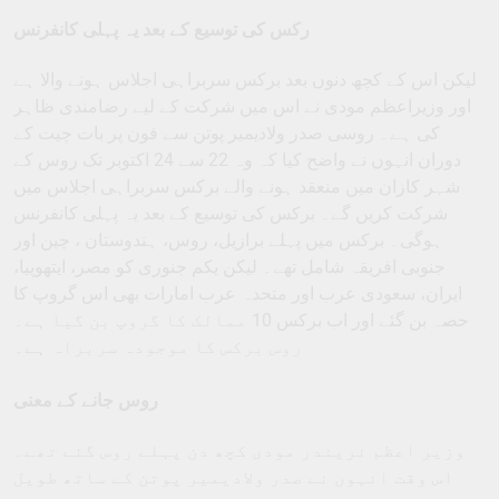
رکس کی توسیع کے بعد یہ پہلی کانفرنس
لیکن اس کے کچھ دنوں بعد برکس سربراہی اجلاس ہونے والا ہے
اور وزیراعظم مودی نے اس میں شرکت کے لیے رضامندی ظاہر
کی ہے۔ روسی صدر ولادیمیر پوتن سے فون پر بات چیت کے
دوران انہوں نے واضح کیا کہ وہ 22 سے 24 اکتوبر تک روس کے
شہر کازان میں منعقد ہونے والے برکس سربراہی اجلاس میں
شرکت کریں گے۔ برکس کی توسیع کے بعد یہ پہلی کانفرنس
ہوگی۔ برکس میں پہلے برازیل، روس، ہندوستان ، چین اور
جنوبی افریقہ شامل تھے۔ لیکن یکم جنوری کو مصر، ایتھوپیا،
ایران، سعودی عرب اور متحدہ عرب امارات بھی اس گروپ کا
حصہ بن گئے اور اب برکس 10 ممالک کا گروپ بن گیا ہے۔
روس برکس کا موجودہ سربراہ ہے۔
روس جانے کے معنی
وزیر اعظم نریندر مودی کچھ دن پہلے روس گئے تھے۔
اس وقت انہوں نے صدر ولادیمیر پوتن کے ساتھ طویل