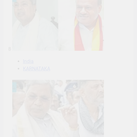
8
India
KARNATAKA