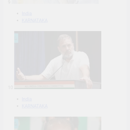
9
India
KARNATAKA
10
India
KARNATAKA