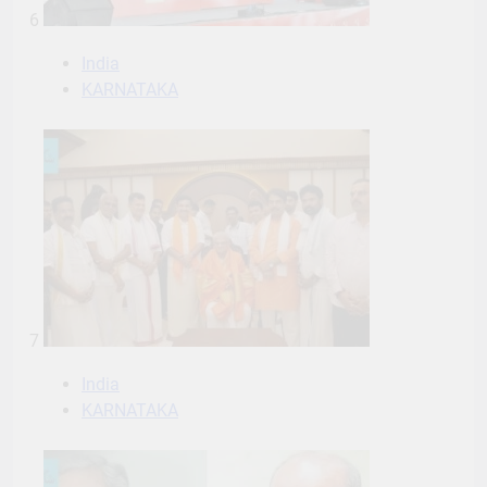
6
India
KARNATAKA
7
India
KARNATAKA