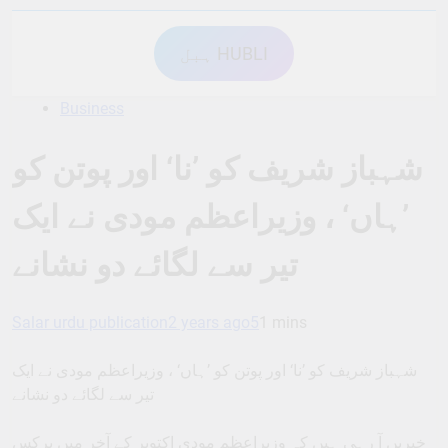
ہبل HUBLI
Business
شہباز شریف کو ’نا‘ اور پوتن کو
’ہاں‘ ، وزیراعظم مودی نے ایک
تیر سے لگائے دو نشانے
Salar urdu publication
2 years ago
5
1 mins
شہباز شریف کو ’نا‘ اور پوتن کو ’ہاں‘ ، وزیراعظم مودی نے ایک
تیر سے لگائے دو نشانے
خبریں آ رہی ہیں کہ وزیراعظم مودی اکتوبر کے آخر میں برکس