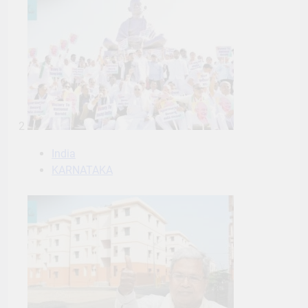
2
India
KARNATAKA