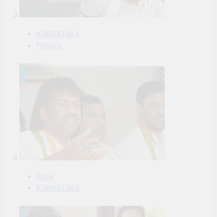
3
KARNATAKA
Politics
4
India
KARNATAKA