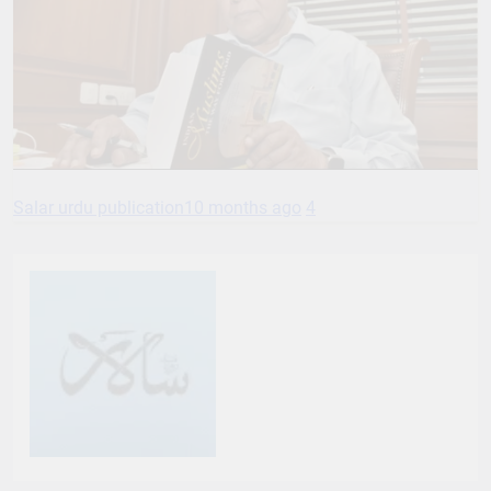
Salar urdu publication
10 months ago
4