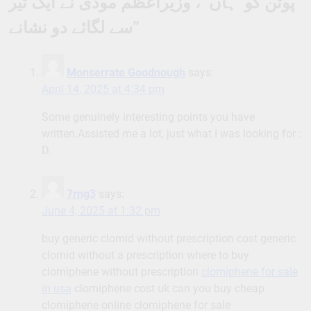
پوتن کو ’ہاں‘ ، وزیراعظم مودی نے ایک تیر
سے لگائے دو نشانے
”
Monserrate Goodnough
says:
April 14, 2025 at 4:34 pm
Some genuinely interesting points you have
written.Assisted me a lot, just what I was looking for :
D.
7rng3
says:
June 4, 2025 at 1:32 pm
buy generic clomid without prescription cost generic
clomid without a prescription where to buy
clomiphene without prescription
clomiphene for sale
in usa
clomiphene cost uk can you buy cheap
clomiphene online clomiphene for sale