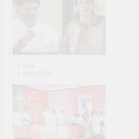
5
India
KARNATAKA