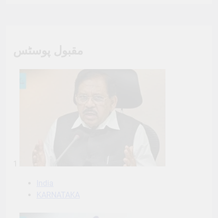
مقبول پوسٹس
1
India
KARNATAKA