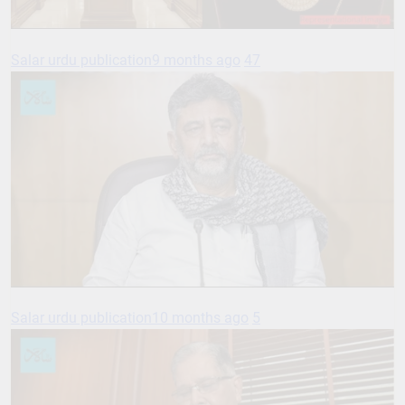
Salar urdu publication
9 months ago
47
Salar urdu publication
10 months ago
5