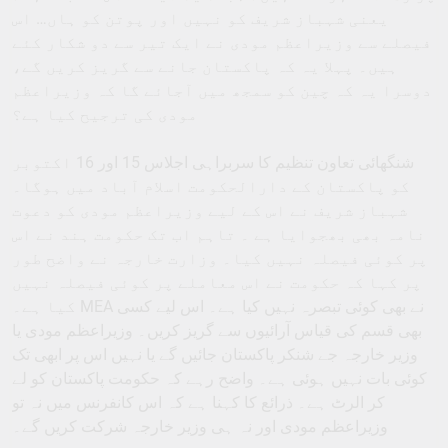
یعنی شہباز شریف کو نہیں اور پوتن کو ہاں… اس
فیصلے سے وزیراعظم مودی نے ایک تیر سے دو شکار کئے
ہیں۔ پہلا یہ کہ پاکستان جانے سے گریز کریں گے،
دوسرا یہ کہ چین کو سمجھ میں آجائے گا کہ وزیراعظم
مودی کی ترجیح کیا ہے؟
شنگھائی تعاون تنظیم کا سربراہی اجلاس 15 اور 16 اکتوبر
کو پاکستان کے دارالحکومت اسلام آباد میں ہوگا۔
شہباز شریف نے اس کے لیے وزیراعظم مودی کو دعوت
نامہ بھی بھجوایا ہے ۔ تاہم اب تک حکومت ہند نے اس
پر کوئی فیصلہ نہیں کیا۔ وزارت خارجہ نے واضح طور
پر کہا کہ حکومت نے اس معاملے پر کوئی فیصلہ نہیں
کیا ہے۔ MEA نے بھی کوئی تبصرہ نہیں کیا ہے۔ اس لیے کسی
بھی قسم کی قیاس آرائیوں سے گریز کریں۔ وزیراعظم مودی یا
وزیر خارجہ جے شنکر پاکستان جائیں گے یا نہیں اس پر ابھی تک
کوئی بات نہیں ہوئی ہے۔ واضح رہے کہ حکومت پاکستان کو لے
کر الرٹ ہے۔ ذرائع کا کہنا ہے کہ اس کانفرنس میں نہ تو
وزیراعظم مودی اور نہ ہی وزیر خارجہ شرکت کریں گے۔