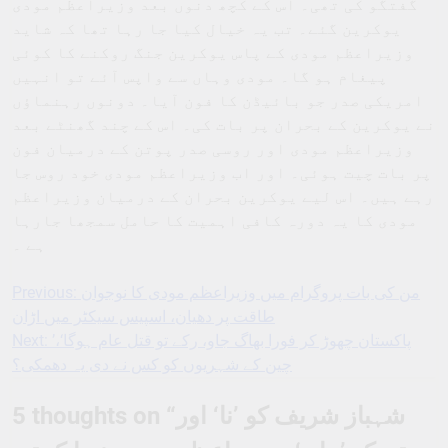
گفتگو کی تھی۔ اس کے کچھ دنوں بعد وزیراعظم مودی
یوکرین گئے۔ تب یہ خیال کیا جا رہا تھا کہ شاید
وزیراعظم مودی کے پاس یوکرین جنگ روکنے کا کوئی
پیغام ہو گا۔ مودی وہاں سے واپس آئے تو انہیں
امریکی صدر جو بائیڈن کا فون آیا۔ دونوں رہنماؤں
نے یوکرین کے بحران پر بات کی۔ اس کے چند گھنٹے بعد
وزیراعظم مودی اور روسی صدر پوتن کے درمیان فون
پر بات چیت ہوئی۔ اور اب وزیراعظم مودی خود روس جا
رہے ہیں۔ اس لیے یوکرین بحران کے درمیان وزیراعظم
مودی کا یہ دورہ کافی اہمیت کا حامل سمجھا جارہا
ہے ۔
Previous:
من کی بات پروگرام میں وزیراعظم مودی کا نوجوان
Post
طاقت پر دھیان، اسپیس سیکٹر میں اڑان
navigation
Next:
’پاکستان چھوڑ کر فورا بھاگ جاو، رکے تو قتل عام ہوگا‘،
چین کے شہریوں کو کس نے دی یہ دھمکی؟
5 thoughts on “
شہباز شریف کو ’نا‘ اور