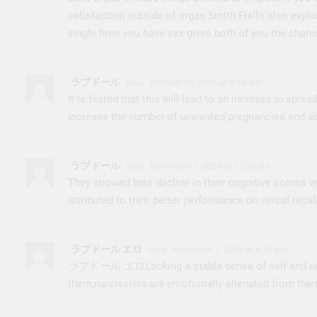
satisfaction outside of orgas Smith-Fiallo also expl
single time you have sex gives both of you the chan
ラブドール
says:
October 30, 2024 at 9:58 am
It is feared that this will lead to an increase in sp
increase the number of unwanted pregnancies and ab
ラブドール
says:
November 1, 2024 at 12:33 am
They showed less decline in their cognitive scores
attributed to their better performance on verbal reca
ラブドール エロ
says:
November 1, 2024 at 6:31 am
ラブドール エロ
Lacking a stable sense of self and 
them,narcissists are emotionally alienated from the