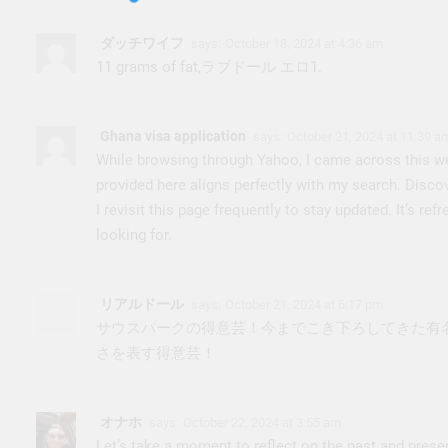
ダッチワイフ
says:
October 18, 2024 at 4:36 am
11 grams of fat,
ラブドール エロ
1.
Ghana visa application
says:
October 21, 2024 at 11:39 a
While browsing through Yahoo, I came across this we
provided here aligns perfectly with my search. Discover
I revisit this page frequently to stay updated. It’s ref
looking for.
リアルドール
says:
October 21, 2024 at 6:17 pm
サウスパークの得意芸！今までこき下ろしてきた有名
さを表す得意芸！
オナホ
says:
October 22, 2024 at 3:55 am
Let’s take a moment to reflect on the past and presen