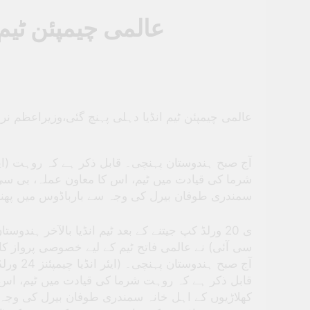
عالمی چیمپئن ٹیم
عالمی چیمپئن ٹیم انڈیا دہلی پہنچ گئی،وزیراعظم نر
شرما کی قیادت میں ٹیم، اس کا معاون عملہ، بی سی
سمندری طوفان بیرل کی وجہ سے بارباڈوس میں پھن
ی 20 ورلڈ کپ جیتنے کے بعد ٹیم انڈیا بالآخر ہند
سی آئی) نے عالمی فاتح ٹیم کے لیے خصوصی پرواز کا ا
قابل ذکر ہے کہ روہت شرما کی قیادت میں ٹیم، اس 
کھلاڑیوں کے اہل خانہ سمندری طوفان بیرل کی وجہ س