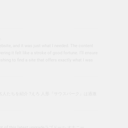
m
bsite, and it was just what I needed. The content
ing it felt like a stroke of good fortune. I’ll ensure
reshing to find a site that offers exactly what I was
人たちを紹介 ?
えろ 人形
『サウスパーク』は過激
t of this latest upgrade
ラブドール オナニー
.