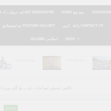
HOME ہوم پیج
اپنے دروازے کے قدموں پر نیوز پیپر حاصل کریں GET NEWSPAPER
رابطہ کریں CONTACT US
یو-ٹیوبویڈیوز YOUTUBE GALLERY
ISLAMIC اسلامی
URDU
6 Months Ago
6 Months Ago
6 Months Ago
6 Months Ago
عالمی چیمپئن ٹیم انڈیا دہلی پہنچ گئی،وزیر
SPORTS