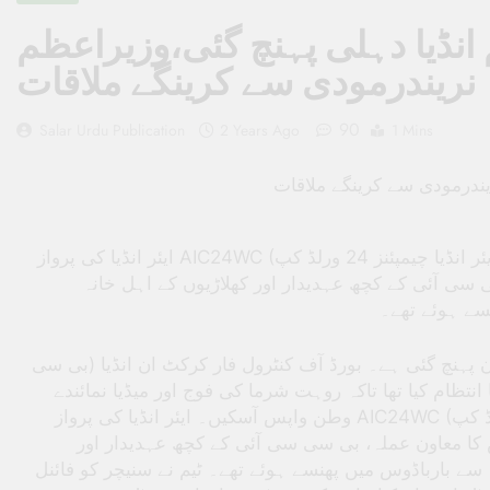
 انڈیا دہلی پہنچ گئی،وزیراعظم
نریندرمودی سے کرینگے ملاقات
90
Salar Urdu Publication
2 Years Ago
1 Mins
یندرمودی سے کرینگے ملاقات
ایئر انڈیا کی پرواز AIC24WC (ایئر انڈیا چیمپئنز 24 ورلڈ کپ) آج صبح ہندوستان پہنچی۔ قابل ذکر ہے کہ روہت
 سی آئی کے کچھ عہدیدار اور کھلاڑیوں کے اہل خانہ
سے ہوئے تھے۔
وستان پہنچ گئی ہے۔ بورڈ آف کنٹرول فار کرکٹ ان انڈیا (بی سی
نتظام کیا تھا تاکہ روہت شرما کی فوج اور میڈیا نمائندے
وطن واپس آسکیں۔ ایئر انڈیا کی پرواز AIC24WC (ایئر انڈیا چیمپئنز 24 ورلڈ کپ) آج صبح ہندوستان پہنچی۔
کا معاون عملہ، بی سی سی آئی کے کچھ عہدیدار اور
ے بارباڈوس میں پھنسے ہوئے تھے۔ ٹیم نے سنیچر کو فائنل