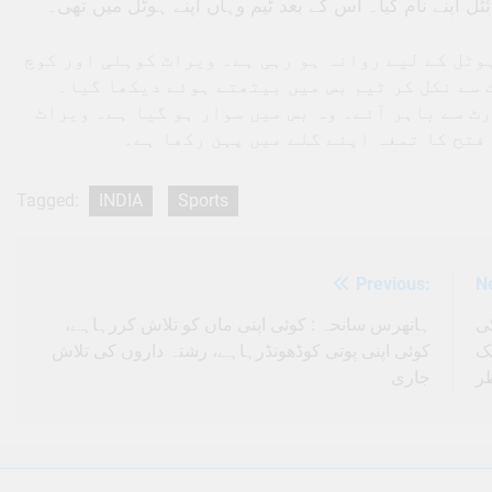
 اپنے نام کیا۔ اس کے بعد ٹیم وہاں اپنے ہوٹل میں تھی۔
وٹل کے لیے روانہ ہو رہی ہے۔ ویراٹ کوہلی اور کوچ
 سے نکل کر ٹیم بس میں بیٹھتے ہوئے دیکھا گیا۔
ٹ سے باہر آئے۔ وہ بس میں سوار ہو گیا ہے۔ ویراٹ
فتح کا تمغہ اپنے گلے میں پہن رکھا ہے۔
Tagged:
INDIA
Sports
Previous:
N
Post
navigation
ہاتھرس سانحہ : کوئی اپنی ماں کو تلاش کررہاہے،
ی
ک
کوئی اپنی پوتی کوڈھونڈرہاہے، رشتہ داروں کی تلاش
ر
جاری