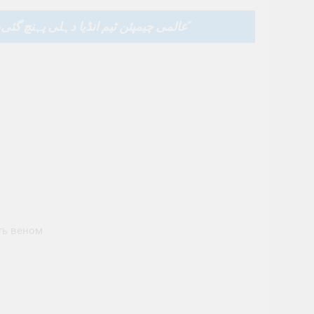
عالمی چیمپئن ٹیم انڈیا دہلی پہنچ گئ
”
ть веном