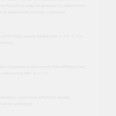
ains that taking away the pressure to orgasm every
ce to explore new methods of pleasure.
read of HIV/AIDS among adolescents,
リアル ドール
ortions,
 when compared to non-owners.This difference was
ll and memory.
海外 セックス
empathetic connection with those around
mselves and others.