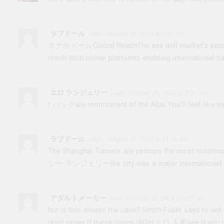
ラブドール
says:
October 22, 2024 at 6:07 pm
オナホドール
Global ReachThe sex doll market’s expan
reach.With online platforms enabling international sa
エロ ランジェリー
says:
October 25, 2024 at 3:32 am
t バック
are reminiscent of the Alps.You’ll feel like y
ラブドール
says:
October 25, 2024 at 11:09 am
The Shanghai Tunnels are perhaps the most notoriousl
シー ランジェリー
the city was a major international 
アダルトメーカー
says:
October 26, 2024 at 6:27 am
but is this always the case? Smith-Fiallo says to as
don’t orgas If these things differ,
エロ 人形
see if you