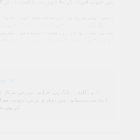
میں جنوبی افریقہ کو سات رنز سے شکست دے کر ٹائٹل
دہلی ایئرپورٹ پر اترنے کے بعد ٹیم انڈیا ہ
راہول ڈریوڈ سمیت کئی کھلاڑیوں کو ایئرپورٹ
سوریہ کمار یادو اور شیوم دوبے بھی ایئرپور
کوہلی ٹیم بس میں لیڈ پہنے ہوئے ہیں۔ اس نے 
ext:
کہیں کاغذ نہ مانگ لیں…فرانس میں نئی سرکار ک
آہٹ سے مسلمانوں میں خوف و ہراس، پڑوسی ممال
کی بھی نظ