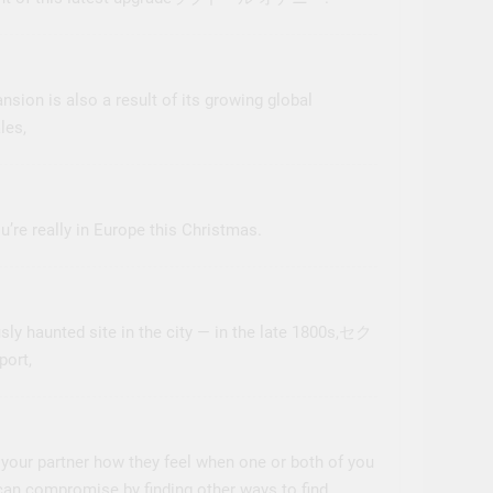
sion is also a result of its growing global
les,
ou’re really in Europe this Christmas.
y haunted site in the city — in the late 1800s,
セク
port,
k your partner how they feel when one or both of you
 can compromise by finding other ways to find