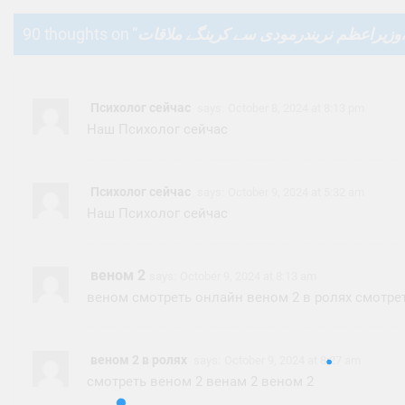
90 thoughts on “
ی،وزیراعظم نریندرمودی سے کرینگے ملاقات
Психолог сейчас
says:
October 8, 2024 at 8:13 pm
Наш
Психолог сейчас
Психолог сейчас
says:
October 9, 2024 at 5:32 am
Наш
Психолог сейчас
веном 2
says:
October 9, 2024 at 8:13 am
веном смотреть онлайн
веном 2 в ролях
смотре
веном 2 в ролях
says:
October 9, 2024 at 8:27 am
смотреть веном 2
венам 2
веном 2