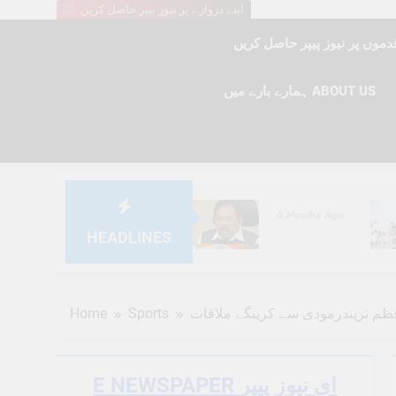
اپنے دروازے پر نیوز پیپر حاصل کریں
ہمارے بارے میں ABOUT US
6 Months Ago
HEADLINES
6 Months Ago
Home
Sports
اعظم نریندرمودی سے کرینگے ملاقات
E NEWSPAPER ای نیوز پیپر