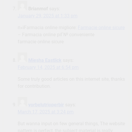
Brianmof
says:
January 29, 2025 at 1:33 pm
п»їFarmacia online migliore:
Farmacie online sicure
– Farmacia online piГ№ conveniente
farmacie online sicure
Miesha Eastlick
says:
February 14, 2025 at 6:54 pm
Some truly good articles on this internet site, thanks
for contribution.
vorbelutrioperbir
says:
March 17, 2025 at 3:24 pm
But wanna input on few general things, The website
pattern is perfect, the subject material is really