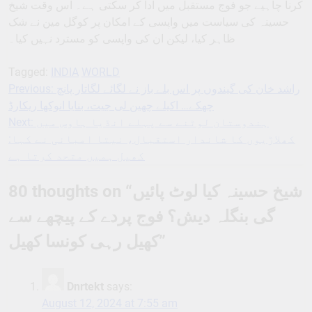
کرنا چاہیے جو فوج مستقبل میں ادا کر سکتی ہے۔ اس وقت شیخ
حسینہ کی سیاست میں واپسی کے امکان پر کوگل مین نے شک
ظاہر کیا، لیکن ان کی واپسی کو مسترد نہیں کیا۔
Tagged:
INDIA
WORLD
Previous:
راشد خان کی گیندوں پر اس بلے باز نے لگائے لگاتار پانچ
Post
چھکے… اکیلے چھین لی جیت، بنایا انوکھا ریکارڈ
navigation
Next:
ہندوستان لوٹنے سے پہلے انڈیا ہاوس میں
کھلاڑیوں کا شاندار استقبال، نیتا امبانی نے کہا:
کھیل ہمیں متحد کرتا ہے
80 thoughts on “
شیخ حسینہ کیا لوٹ پائیں
گی بنگلہ دیش؟ فوج پردے کے پیچھے سے
کھیل رہی کونسا کھیل
”
Dnrtekt
says:
August 12, 2024 at 7:55 am