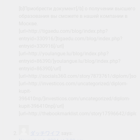
[b]Приобрести документ[/b] о получении высшего
образования вы сможете в нашей компании в
Москве.
[url=http://tigaedu.com/blog/index.php?
entryid=330916/]tigaedu.com/blog/index.php?
entryid=330916[/url]
[url=http://youlangue.lu/blog/index.php?
entryid=86390/]youlangue.lu/blog/index.php?
entryid=86390[/url]
[url=http://socials360.com/story7873761/diplom/]soc
[url=http://investicos.com/uncategorized/diplom-
kupit-
396410np/]investicos.com/uncategorized/diplom-
kupit-396410np[/url]
[url=http://thebookmarklist.com/story17596642/diplo
ダッチワイフ
says: