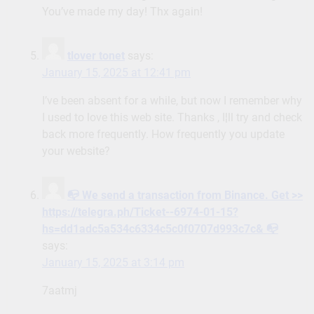
You’ve made my day! Thx again!
tlover tonet
says:
January 15, 2025 at 12:41 pm
I’ve been absent for a while, but now I remember why
I used to love this web site. Thanks , I¦ll try and check
back more frequently. How frequently you update
your website?
📭 We send a transaction from Binance. Get >>
https://telegra.ph/Ticket--6974-01-15?
hs=dd1adc5a534c6334c5c0f0707d993c7c& 📭
says:
January 15, 2025 at 3:14 pm
7aatmj