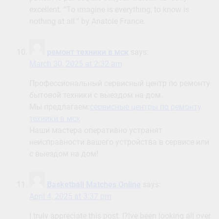
excellent. “To imagine is everything, to know is
nothing at all.” by Anatole France.
ремонт техники в мск
says:
March 30, 2025 at 2:32 am
Профессиональный сервисный центр по ремонту
бытовой техники с выездом на дом.
Мы предлагаем:
сервисные центры по ремонту
техники в мск
Наши мастера оперативно устранят
неисправности вашего устройства в сервисе или
с выездом на дом!
Basketball Matches Online
says:
April 4, 2025 at 3:37 pm
I truly appreciate this post. I?¦ve been looking all over