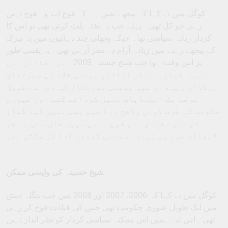
کوگل مین نے کہا کہ مجھے یقین ہے کہ فوج اب وہ فوج نہیں
رہی جو کل تھی۔ پہلے جب یہ تختہ پلٹ کرتی تھی تو اس کا
کردار زیادہ سیاسی تھا۔ جبکہ پچھلی چند دہائیوں میں یہ بیرک
کے پیچھے رہنے میں زیادہ آرام دہ نظر آرہی تھی۔ یہ یقینی طور
پر اس وقت ہوا جب شیخ حسینہ 2009 میں اقتدار میں
آئیں۔ لیکن اب اگر لگاتار سیاسی خلاء کی صورتحال
برقرار رہی، ان غیر یقینی صورتحال کی وجہ سے طویل
عرصے تک انتخابات نہیں کروائے گئے اور عبوری
حکومت کی طرف کوئی واضح روڈ میپ پیش نہیں کیا گیا،
تو میرے خیال میں فوج ایسی صورت حال میں ہے جو
ڈیفالٹ طور پر زیادہ سیاسی کردار ادا کر سکتی تھی
۔
شیخ حسینہ کی واپسی ممکن
کوگل مین نے کہا کہ 2006، 2007 اور 2008 میں جب بنگلہ دیش
میں ایک طویل عبوری حکومت تھی جس کی قیادت فوج کر رہی
تھی۔ اس لیے ہمیں اس ممکنہ سیاسی کردار کو نظر انداز نہیں