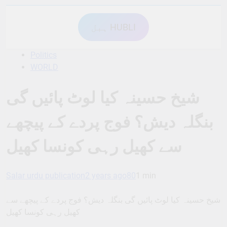
ہبل HUBLI
Politics
WORLD
شیخ حسینہ کیا لوٹ پائیں گی
بنگلہ دیش؟ فوج پردے کے پیچھے
سے کھیل رہی کونسا کھیل
Salar urdu publication
2 years ago
80
1 min
شیخ حسینہ کیا لوٹ پائیں گی بنگلہ دیش؟ فوج پردے کے پیچھے سے
کھیل رہی کونسا کھیل