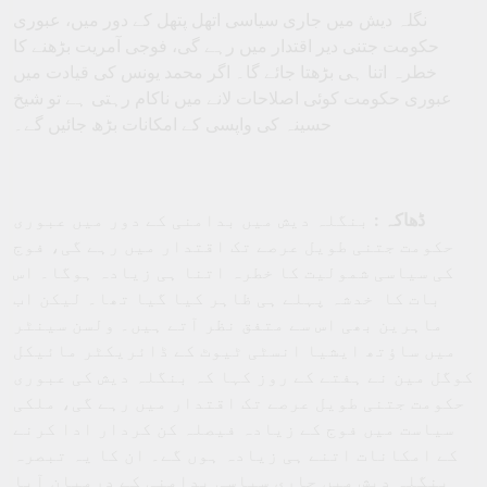
نگلہ دیش میں جاری سیاسی اتھل پتھل کے دور میں، عبوری
حکومت جتنی دیر اقتدار میں رہے گی، فوجی آمریت بڑھنے کا
خطرہ اتنا ہی بڑھتا جائے گا۔ اگر محمد یونس کی قیادت میں
عبوری حکومت کوئی اصلاحات لانے میں ناکام رہتی ہے تو شیخ
حسینہ کی واپسی کے امکانات بڑھ جائیں گے۔
ڈھاکہ :
بنگلہ دیش میں بدامنی کے دور میں عبوری
حکومت جتنی طویل عرصے تک اقتدار میں رہے گی، فوج
کی سیاسی شمولیت کا خطرہ اتنا ہی زیادہ ہوگا۔ اس
بات کا خدشہ پہلے ہی ظاہر کیا گیا تھا۔ لیکن اب
ماہرین بھی اس سے متفق نظر آتے ہیں۔ ولسن سینٹر
میں ساؤتھ ایشیا انسٹی ٹیوٹ کے ڈائریکٹر مائیکل
کوگل مین نے ہفتے کے روز کہا کہ بنگلہ دیش کی عبوری
حکومت جتنی طویل عرصے تک اقتدار میں رہے گی، ملکی
سیاست میں فوج کے زیادہ فیصلہ کن کردار ادا کرنے
کے امکانات اتنے ہی زیادہ ہوں گے۔ ان کا یہ تبصرہ
بنگلہ دیش میں جاری سیاسی بدامنی کے درمیان آیا