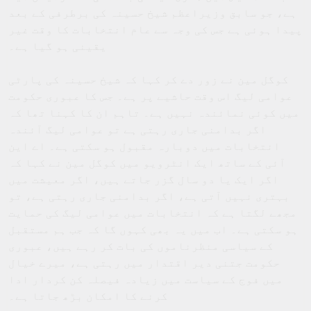
ہے، جو سابق وزیراعظم شیخ حسینہ کی برطرفی کے بعد
پیدا ہوئی ہے جس کی وجہ سے عام انتخابات کا وقت غیر
یقینی ہو گیا ہے۔
کوگل مین نے زور دے کر کہا کہ شیخ حسینہ کی پارٹی
عوامی لیگ اس وقت حاشیے پر ہے۔ جس کا عبوری حکومت
میں کوئی نمائندہ نہیں ہے۔ تاہم ان کا کہنا تھا کہ
اگر بدامنی جاری رہتی ہے تو عوامی لیگ آئندہ
انتخابات میں دوبارہ مقبول ہو سکتی ہے۔ اے این
آئی کے ساتھ ایک انٹرویو میں کوگل مین نے کہا کہ
اگر ایک یا دو سال گزر جاتے ہیں، اگر معیشت میں
بہتری نہیں آتی ہے، اگر بدامنی جاری رہتی ہے، تو
مجھے لگتا ہے کہ انتخابات میں عوامی لیگ کی حمایت
ہو سکتی ہے۔ اب میں یہ بھی کہوں گا کہ جب ہم مستقبل
کے سیاسی منظرناموں کی بات کر رہے ہیں، عبوری
حکومت جتنی دیر اقتدار میں رہتی ہے، میرے خیال
میں فوج کے سیاست میں زیادہ فیصلہ کن کردار ادا
کرنے کا امکان بڑھ جاتا ہے۔