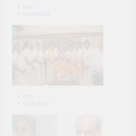
India
KARNATAKA
7
India
KARNATAKA