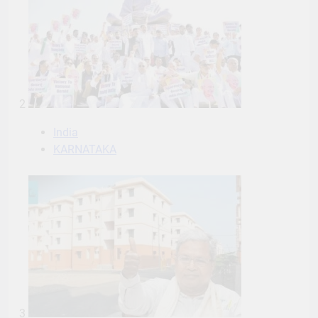
2
India
KARNATAKA
3