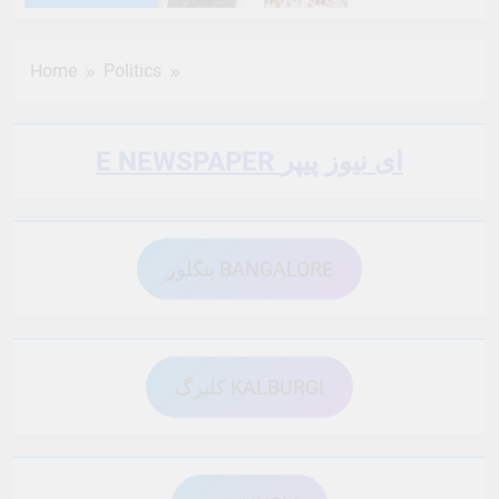
6 Months Ago
6 Months Ago
Home
Politics
6 Months Ago
6 Months Ago
E NEWSPAPER ای نیوز پیپر
6 Months Ago
6 Months Ago
بنگلور BANGALORE
6 Months Ago
6 Months Ago
6 Months Ago
6 Months Ago
کلبرگ KALBURGI