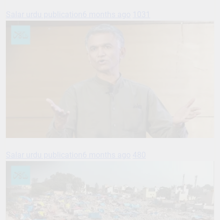
Salar urdu publication
6 months ago
1031
Salar urdu publication
6 months ago
480