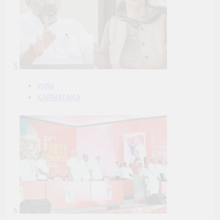
5
India
KARNATAKA
6