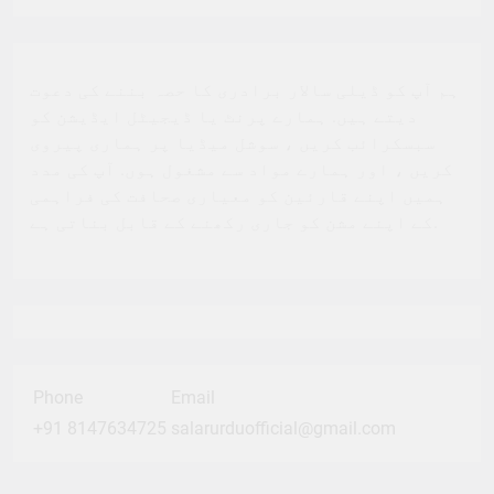
ہم آپ کو ڈیلی سالار برادری کا حصہ بننے کی دعوت
دیتے ہیں. ہمارے پرنٹ یا ڈیجیٹل ایڈیشن کو
سبسکرائب کریں ، سوشل میڈیا پر ہماری پیروی
کریں ، اور ہمارے مواد سے مشغول ہوں. آپ کی مدد
ہمیں اپنے قارئین کو معیاری صحافت کی فراہمی
کے اپنے مشن کو جاری رکھنے کے قابل بناتی ہے.
Phone
Email
+91 8147634725
salarurduofficial@gmail.com