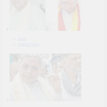
8
India
KARNATAKA
9