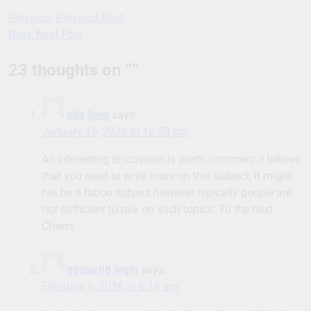
Previous:
Previous Post
Post
Next:
Next Post
navigation
23 thoughts on “
”
klia limo
says:
January 15, 2026 at 12:58 pm
An interesting discussion is worth comment. I believe
that you need to write more on this subject, it might
not be a taboo subject however typically people are
not sufficient to talk on such topics. To the next.
Cheers
qqstar88 login
says:
February 6, 2026 at 6:16 am