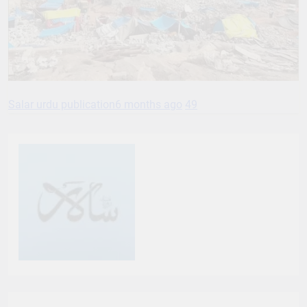
Salar urdu publication
6 months ago
49