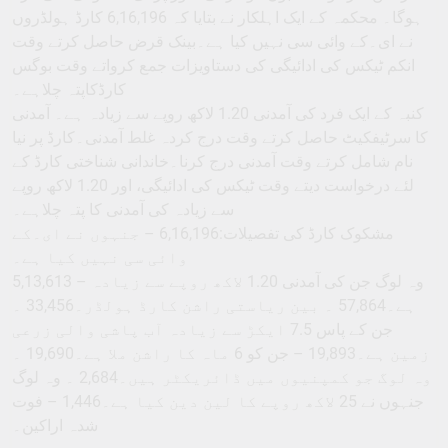
ہوگا۔ محکمہ کے ایک اہلکار نے بتایا کہ 6,16,196 کارڈ ہولڈروں
نے ای۔کے وائی سی نہیں کیا ہے۔بینک قرض حاصل کرتے وقت
انکم ٹیکس کی ادائیگی کی دستاویزات جمع کرواتے وقت بوگس
کارڈکاپتہ چلاہے۔
کنبہ کے ایک فرد کی آمدنی 1.20 لاکھ روپے سے زیادہ ہے۔ آمدنی
کا سرٹیفکیٹ حاصل کرتے وقت درج کردہ غلط آمدنی۔کارڈ پر نیا
نام شامل کرتے وقت آمدنی درج کرنا۔خاندانی شناختی کارڈ کے
لئے درخواست دیتے وقت ٹیکس کی ادائیگی، اور 1.20 لاکھ روپے
سے زیادہ کی آمدنی کا پتہ چلاہے۔
مشکوک کارڈ کی تفصیلات:6,16,196 – جنہوں نے ای۔کے
وائی سی نہیں کیا ہے۔
5,13,613 – وہ لوگ جن کی آمدنی 1.20 لاکھ روپے سے زیادہ
ہے۔57,864 ۔ بین ریاستی راشن کارڈ ہولڈر۔33,456 ۔
جن کے پاس 7.5 ایکڑ سے زیادہ آب پاشی والی زرعی
زمین ہے۔19,893 – جن کو 6 ماہ کا راشن ملا ہے۔19,690 ۔
وہ لوگ جو کمپنیوں میں ڈائریکٹر ہیں۔2,684 ۔ وہ لوگ
جنہوں نے 25 لاکھ روپے کا لین دین کیا ہے۔1,446 – فوت
شدہ اراکین۔