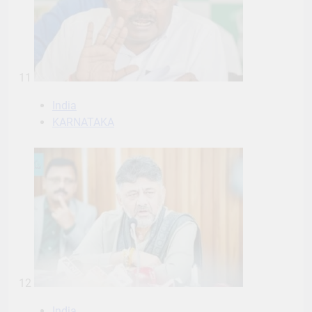
11
India
KARNATAKA
12
India