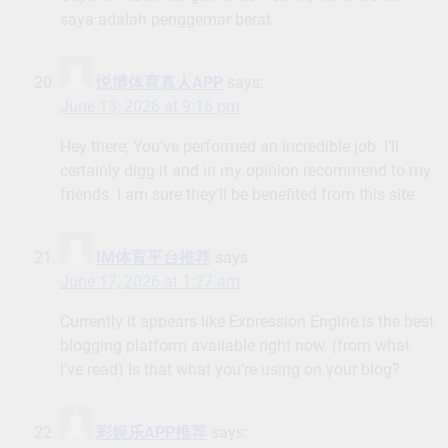
saya adalah penggemar berat.
悦博体育真人APP
says:
June 13, 2026 at 9:16 pm
Hey there, You’ve performed an incredible job. I’ll
certainly digg it and in my opinion recommend to my
friends. I am sure they’ll be benefited from this site.
IM体育平台推荐
says:
June 17, 2026 at 1:27 am
Currently it appears like Expression Engine is the best
blogging platform available right now. (from what
I’ve read) Is that what you’re using on your blog?
彩娱乐APP推荐
says: