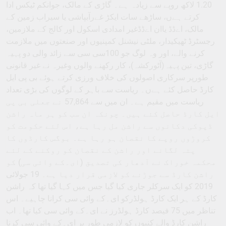
1.20 لاکھ روپے سے زیادہ ہے۔ گاڑی کے مالک، جوانکم ٹیکس ادا
کرتے ہےں، ساڑھے سات ایکڑ غےرآبپاشی یا سیراب زمین کے
مالک، اےڈڈ یاان اےڈڈغیر امدادی اسکول اور کالج کے ملازمین،
رجسٹرڈ ٹھیکیدار، ملٹی نیشنل کمپنیوں اور صنعتوں میں ملازمت
کرنے والے، اور وہ لوگ جو 100سی سی سے زائد والی دو پہیہ
گاڑی، تین پہیہ(آٹورکشہ)، کار رکھنے والوں وغیرہ نے غیر قانونی
طورپر سرکاری اصولوں کی خلاف ورزی کرتے ہوئے بی پی ایل
کارڈ حاصل کئے ہےں۔ ریاست سے باہر کے لوگوں کی بڑی تعداد
ریاست میں مقیم ہے۔ ان میں سے 57,864 نے جعلی بی پی
ایل کارڈ حاصل کئے ہیں۔ چونکہ ان سب کو ہر ماہ راشن
ڈپوکی دکانوں سے راشن مل رہا ہے، اس لئے حکومت کو
کروڑوں روپے کا نقصان ہو رہا ہے۔ بوگس کارڈوں کا
پتہ لگانے اور راشن کے نقصان کو روکنے کے لئے
محکمہ خوراک نے آدھار کی تصدیق (ای۔کے وائی سی) کو
راشن کارڈ سے جوڑنے کو لازمی قرار دیا ہے۔ 19 جولائی
2019 کو ایک سرکلر جاری کیا گیا جس میں کہا گیا تھا کہ راشن
کارڈ کے ہر ایک کارڈ ہولڈرکو ای۔کے وائی سی کرانا چاہیے۔ اس
تناظر میں 75 فیصد کارڈ ہولڈرز نے ای۔کے وائی سی کیا تھا۔ اب
راشن کارڈ والے کنبوں کو لازمی طور پر ای۔کے وائی سی کرنا