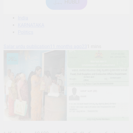
ہبل HUBLI
India
KARNATAKA
Politics
Salar urdu publication
11 months ago
23
1 mins