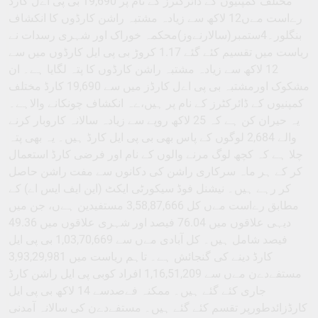
مختلف کمپنیوں کے ڈائرکٹرز کے نام پر 19,690 بی پی اےل کارڈ
رےاست مےں12 لاکھ سے زیادہ مشتبہ راشن کارڈوں کا انکشاف
بنگلور۔4ستمبر(سالارنےوز)محکمہ خوراک اور شہری رسدات نے
ریاست میں تقسیم کئے گئے 1.17 کروڑ بی پی ایل کارڈوں میں سے
12 لاکھ سے زیادہ مشتبہ راشن کارڈوں کا پتہ لگایا ہے۔ ان
مشکوک اورمشتبہ بی پی اےل کارڈز میں سے 19,690 کارڈ مختلف
کمپنیوں کے ڈائرکٹرز کے نام پر ہیں،ےہ انکشاف چونکانے والاہے۔
یہ حیران کن ہے کہ 25 لاکھ روپے سے زیادہ سالانہ کاروبار کرنے
والے 2,684 لوگوں کے پاس بھی بی پی ایل کارڈ ہیں۔ یہ بھی پتہ
چلا ہے کہ کچھ لوگ مرنے والوں کے نام اور فرضی کارڈ استعمال
کر کے ہر ماہ سرکاری راشن کی دکانوں سے مفت راشن حاصل
کر رہے ہیں۔ نیشنل فوڈ سیکورٹی ایکٹ (این ایف ایس اے) کے
مطابق رےاست مےں کل 3,58,87,666 مستفیدین ہےں، جن میں
دیہی علاقوں میں 76.04 فیصد اور شہری علاقوں میں 49.36
فیصد شامل ہیں۔ کل آبادی مےں سے 1,03,70,669 بی پی ایل
کارڈ دینے کی گنجائش ہے۔ تاہم ریاست میں 3,93,29,981
مستفےدےن مےں سے 1,16,51,209 افراد کوبی پی ایل راشن کارڈ
جاری کئے گئے ہیں۔ ممکنہ فےصدسے 14 لاکھ بی پی ایل
کارڈزائدطورپر تقسم کئے گئے ہیں۔ مستفےدےن کی سالانہ آمدنی