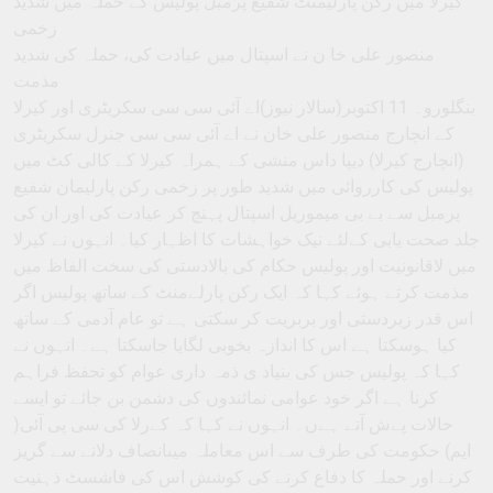
کیرلا میں رکن پارلیمنٹ شفیع پرمبل پولیس کے حملہ میں شدید
زخمی
منصور علی خا ن نے اسپتال میں عیادت کی، حملہ کی شدید
مذمت
بنگلورو۔ 11 اکتوبر(سالار نیوز)اے آئی سی سی سکریٹری اور کیرلا
کے انچارج منصور علی خان نے اے آئی سی سی جنرل سکریٹری
(انچارج کیرلا) دیپا داس منشی کے ہمراہ کیرلا کے کالی کٹ میں
پولیس کی کارروائی میں شدید طور پر زخمی رکن پارلیمان شفیع
پرمبل سے بے بی میموریل اسپتال پہنچ کر عیادت کی اور ان کی
جلد صحت یابی کےلئے نیک خواہشات کا اظہار کیا۔ انہوں نے کیرلا
میں لاقانونیت اور پولیس حکام کی بالادستی کی سخت الفاظ میں
مذمت کرتے ہوئے کہا کہ ایک رکن پارلےمنٹ کے ساتھ پولیس اگر
اس قدر زبردستی اور بربریت کر سکتی ہے تو عام آدمی کے ساتھ
کیا ہوسکتا ہے اس کا اندازہ بخوبی لگایا جاسکتا ہے۔ انہوں نے
کہا کہ پولیس جس کی بنیاد ی ذمہ داری عوام کو تحفظ فراہم
کرنا ہے اگر خود عوامی نمائندوں کی دشمن بن جائے تو ایسے
حالات پےش آتے ہےں۔ انہوں نے کہا کہ کےرلا کی سی پی آئی(
ایم) حکومت کی طرف سے اس معاملہ میںانصاف دلانے سے گریز
کرنے اور حملہ کا دفاع کرنے کی کوشش اس کی فاشسٹ ذہنیت