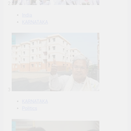
2
India
KARNATAKA
3
KARNATAKA
Politics