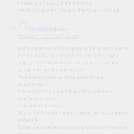
читать [url=https://championslots-
martincasino.com/]казино champion slots[/url]
RussellWoulk
says:
October 24, 2025 at 7:41 am
Нейросетевые онлайн-сервисы для мониторинга
источников становятся всё более удобными.
Они дают возможность находить доступные
данные из социальных сетей.
Такие инструменты используются для
аналитики.
Они могут точно анализировать большие
объёмы контента.
активный глаз бога
Это способствует создать более полную картину
событий.
Отдельные системы также предлагают удобные