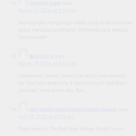
sengtoto togel
says:
March 17, 2026 at 2:55 pm
Saya sangat menghargai usaha yang Anda curahkan
untuk membuat posting ini. Informasi yang bernilai.
Terima kasih!
출장마사지
says:
March 19, 2026 at 8:15 am
I appreciate, cause I found just what I was looking
for. You have ended my 4 day long hunt! God Bless
you man. Have a nice day. Bye
real money pokies payid instant deposit
says:
July 23, 2026 at 12:19 am
Click Here For The Best Real Money Payid Casino