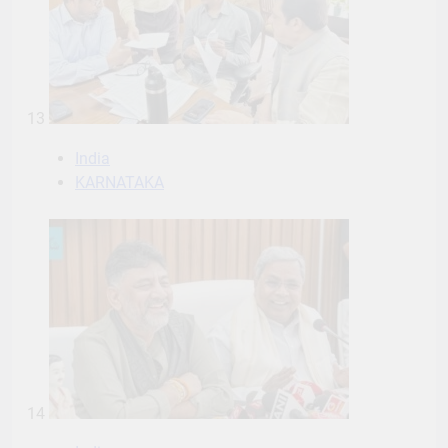
13
India
KARNATAKA
14