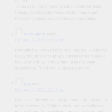
отчёты.
Такие боты популярны среди исследователей.
Совершенствование технологий превращает
поиск информации доступным и быстрым.
tderkhtimds
says:
February 5, 2026 at 5:04 pm
Normally I do not read post on blogs, but I would like
to say that this write-up very pressured me to take a
look at and do so! Your writing taste has been
amazed me. Thank you, quite great article.
toto
says:
February 9, 2026 at 9:28 pm
I conceive this web site has got some rattling superb
info for everyone. “Philosophy triumphs easily over
past evils and future evils but present evils triumph