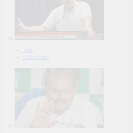
10
India
KARNATAKA
11