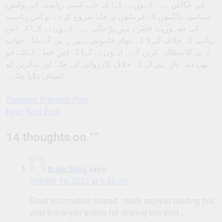
کی عکاس ہے۔ انہوں نے کہا کہ جب کسی ریاست کی پولیس
سیاسی حاکموں کے فرمانوں پر چلنا شروع کر دے تو اس ریاست
کی جمہوریت خطرے میں پڑ جاتی ہے۔ انہوں نے کہا کہ اس
زیادتی کے خلاف کیرلا کے عوام خاموش نہیں رہیں گے بلکہ جواب
دہی کا مطالبہ کریں گے ۔ انہوں نے کہا کہ اس حملہ کےلئے جو
بھی ذمہ دار ہیں ان کے خلاف کارروائی کی جائے اور متاثرین کو
انصاف دلایا جائے۔
Previous:
Previous Post
Post
Next:
Next Post
navigation
14 thoughts on “
”
Brain Song
says:
October 18, 2025 at 5:35 pm
Great information shared.. really enjoyed reading this
post thank you author for sharing this post ..