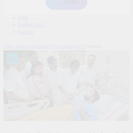
ہبل HUBLI
India
KARNATAKA
Politics
Salar urdu publication
10 months ago
14
1 mins