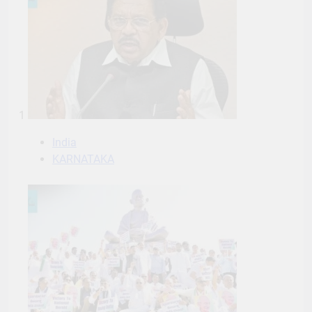
1
India
KARNATAKA