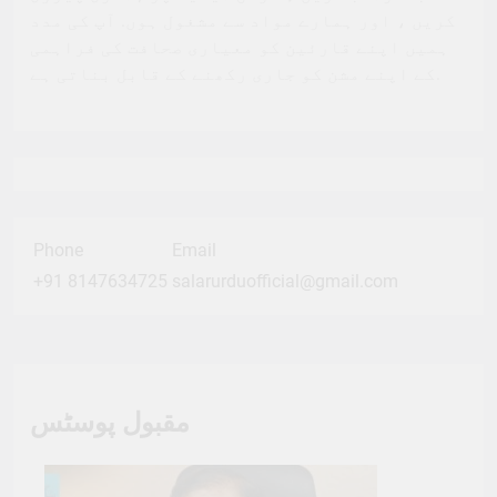
کریں ، اور ہمارے مواد سے مشغول ہوں. آپ کی مدد
ہمیں اپنے قارئین کو معیاری صحافت کی فراہمی
کے اپنے مشن کو جاری رکھنے کے قابل بناتی ہے.
Phone
Email
+91 8147634725
salarurduofficial@gmail.com
مقبول پوسٹس