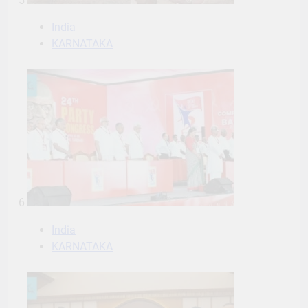
5
India
KARNATAKA
6
India
KARNATAKA