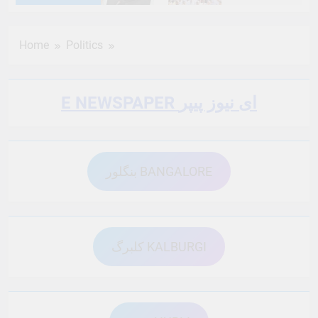
6 Months Ago
6 Months Ago
Home
Politics
6 Months Ago
6 Months Ago
E NEWSPAPER ای نیوز پیپر
6 Months Ago
6 Months Ago
بنگلور BANGALORE
6 Months Ago
6 Months Ago
6 Months Ago
6 Months Ago
کلبرگ KALBURGI