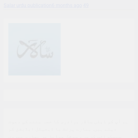
Salar urdu publication
6 months ago
49
ہم آپ کو ڈیلی سالار برادری کا حصہ بننے کی دعوت
دیتے ہیں. ہمارے پرنٹ یا ڈیجیٹل ایڈیشن کو
سبسکرائب کریں ، سوشل میڈیا پر ہماری پیروی