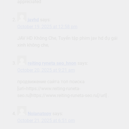
appreciated
javhd
says:
October 19, 2025 at 12:58 pm
JAV HD Không Che, Tuyển tập phim jav hd đụ gái
xinh không che,
reiting ryneta seo_hnon
says:
October 20, 2025 at 9:21 am
продвижение сайта топ поиска
[url=https://www.reiting-runeta-
seo.ru]https://www.reiting-runeta-seo.ru[/url] .
Nolanatopy
says:
October 21, 2025 at 6:51 pm