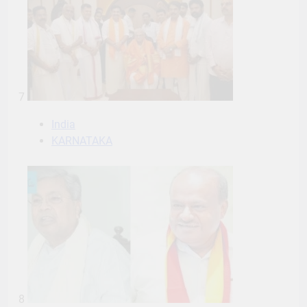
7
India
KARNATAKA
8