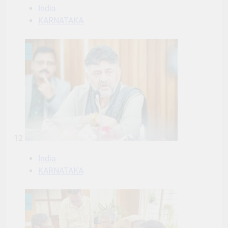
India
KARNATAKA
12
India
KARNATAKA