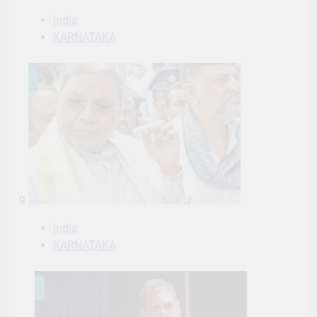
India
KARNATAKA
9
India
KARNATAKA