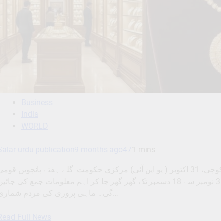
Business
India
WORLD
Salar urdu publication
9 months ago
47
1 mins
پانچویں قومی میرین فشریز مردم شماری کے لیے ایپ لانچکوچی، 31 اکتوبر ( یو این آئی) مرکزی حکومت اگلے ہفتے پانچویں قوم
میرین فشریز مردم شماری کا آغاز کر رہی ہے ، جس میں 3 نومبر سے 18 دسمبر تک گھر گھر جا کر اہم معلومات جمع کی جائی
گی۔ ماہی پروری کی مردم شماری…
Read Full News