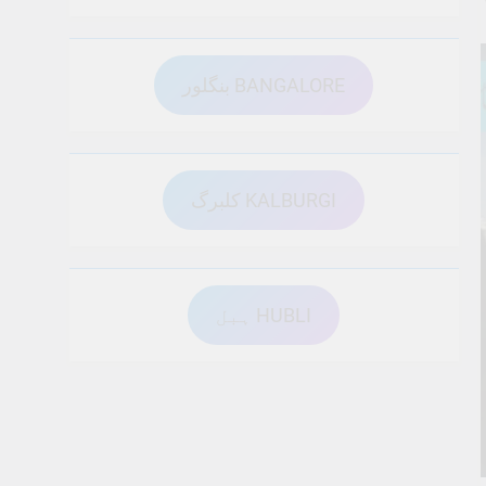
بنگلور BANGALORE
کلبرگ KALBURGI
ہبل HUBLI