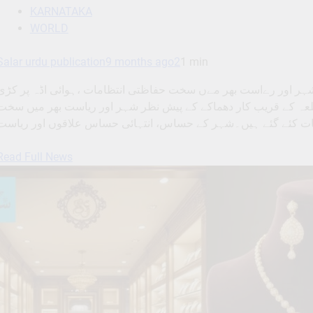
KARNATAKA
WORLD
Salar urdu publication
9 months ago
2
1 min
شہر اور رےاست بھر مےں سخت حفاظتی انتظامات ،ہوائی اڈہ پر کڑی
 میں لال قلعہ کے قریب کار دھماکے کے پیش نظر شہر اور ریاست بھر میں سخت
Read Full News