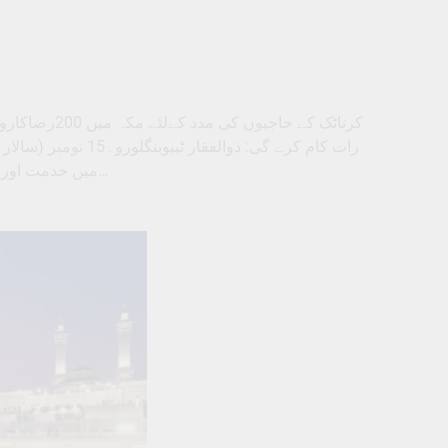
کرناٹک کے حا
میں خدمت اور ان کی مقامات مقدسہ پر رہنمائی کےلئے تقریباً200رضاکاروں کی ایک…