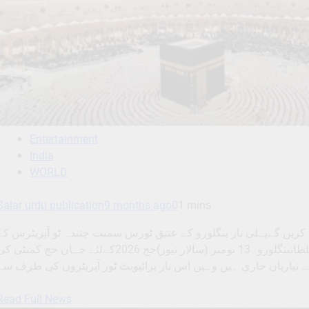
Entertainment
India
WORLD
Salar urdu publication
9 months ago
0
1 mins
عازمین حج بیت اللہ ادا کریں گےپہلی بار بنگلورو کے عتیق ٹورس سمیت چنندہ ٹو آپریٹرس کے
حجاج کو منی کے کدانہ ٹاورس میں قیام : شوکت علی سلطانبنگلورو۔13 نومبر (سالار نیوز)حج 2026کےلئے جہاں حج کمیٹی
Read Full News