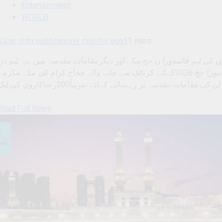
Entertainment
WORLD
Salar urdu publication
9 months ago
1
1 mins
جیوں کی مدد کےلئے مکہ میں 200رضاکاروں کی ٹیم قائمدورا ن حج مکہ اور دیگرمقامات مقدسہ میں ےہ ٹیم د
رات کام کرے گی: ذوالفقار ٹیپوبنگلورو۔15 نومبر (سالار نیوز) حج 2026کےلئے کرناٹک سے جانے والے حجاج کرام کی مکہ مکرم
Read Full News