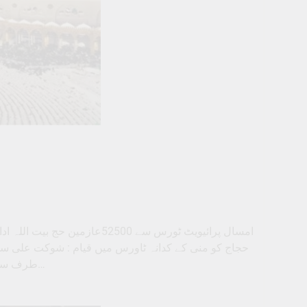
امسال پرائیویٹ ٹورس سے 52500
طرف سے تیاریاں جاری ہیں وہیں اس بار پرائیویٹ ٹور آپریٹروں کی طرف سے…