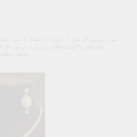
نئی دہلی میں لال قلعہ کے قریب کار دھماکے کے پیش نظر
نظربنگلورو11نومبر(سالار نےوز) نئی دہلی
حفاظتی انتظامات کئے گئے ہیں۔شہر کے حساس، انتہائی حساس علاقوں اور ریاست…