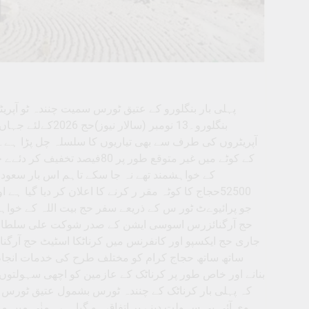
پہلی بار بنگلورو کے عتیق ٹورس سمیت چنندہ ٹو آپر
بنگلورو۔13 نومبر
آپریٹروں کی طرف سے بھی تیاریوں کا سلسلہ چل پڑا ہ
کے کوٹے میں غیر متوقع طور پ
کے خواہشمند تھے نہ جا سکے تاہم اس بار سعود
52500حجاج کا کوٹہ مقر ر کرنے کا اعلان کر دیا گی
جو پرائیوےٹ ٹور س کے ذریعے سفر حج بیت اللہ کے خوا
جاری حج ایکسپو اور کانفرنس میں کرناٹکا اسٹیٹ حج آر
ساتھ ساتھ حجاج کرام کو مختلف طرح کی خدمات انجام د
بنانے اور خاص طور پر کرناٹک کے عازمین کو اچھی سہولتوں ک
کہ پہلی بار کرناٹک کے چنندہ ٹورس بشمول عتیق ٹورس ا
وی آئی پی سہولت دینے پر اتفاق ہو گیا ہے۔ منٰی میں م