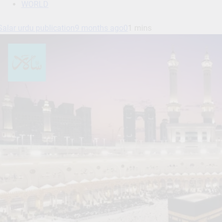
WORLD
Salar urdu publication
9 months ago
0
1 mins