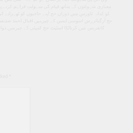
معیاری سہولتوں کے ساتھ قیام کی سہولت فراہم کرنے پر ات
کو کدانہ ٹاورس میں دوران حج اپنے حاجیوں کو ٹھہرانے 
حج آرگنائزرس اسوسی ایشن کے چیرمین اقبال احمد صدیقی
کانفرنس میں کرناٹکا اسٹیٹ حج کمیٹی کے چیرمین ذوال
arked
*