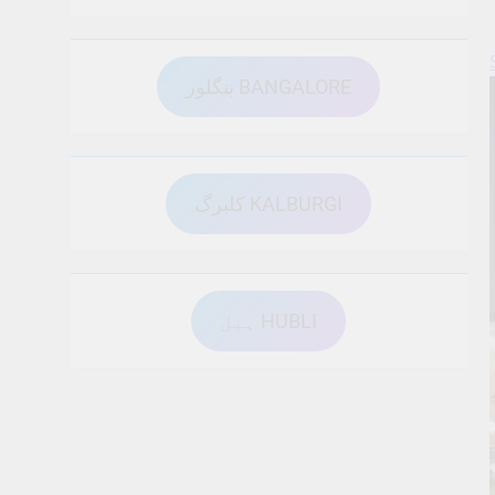
بنگلور BANGALORE
کلبرگ KALBURGI
ہبل HUBLI