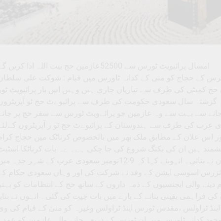
امسال پرائیویٹ ٹورس سے 52500عازمین حج بیت اللہ ادا کریں گے
یٹرس کے حجاج کو منی کے کدانہ ٹاورس میں قیام : شوکت علی سلطان
 (سالار نیوز)حج 2026کےلئے جہاں حج کمیٹی کی طرف سے تیاریاں جاری ہیں وہیں اس بار پرائیویٹ ٹو
ے۔ گزشتہ سال سعودی حکومت کی طرف سے پرائیوےٹ حج ٹو آپریٹروں
ر 80فیصد تخفیف کر دئےے جانے سے بہت سے وہ عازمین جو پرائےویٹ ٹورس سے سفر حج پر جانے
ی عرب کی طرف سے ہندوستان کے پرائیوےٹ حج ٹو ر آپریٹروں کےلئے
ا ہے اور اس علان کے مطابق ملک بھر میں بالخصوص کرناٹک میں حجاج کرام
ہشمند ہیں ان کی بکنگ شروع کی جا چکی ہے۔ ےہ بات کرناٹکا اسٹیٹ
حج آرگنائزرس اسوسی ایشن کے صدر شوکت علی سلطان نے بتائی۔ انہوںنے کہا کہ 9-12نومبر سعودی عرب کے شہر جدہ م
گنائزرس اسوسی ایشن کے وفد نے شرکت کی اور وہاں سعودی حکام کے
ینے والی ایجنسیوں کے ذمہ داروں کے ساتھ حج کے انتظامات کو بہتر
ی فراہمی یقینی بنانے کے بارے میں بات چیت کی گئی۔ انہوں نے بتایا
ینڈ ٹراولس ،مقدس ٹورس اینڈ ٹراولس وغیرہ کو منیٰ کے قیام کی وی
وجود کدانہ ٹاورس میں ان ٹورس کے ذریعے جانے والے عازمین کو عمدہ