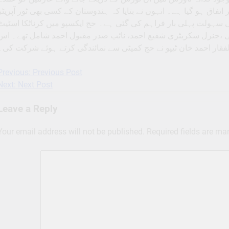
فاق ہو گیا ہے۔ انہوں نے بتایا کہ ہندوستان کے کسی بھی ٹور آپریٹر
کی سہولت پہلی بار فراہم کی گئی ہے۔ حج ایکسپو میں کرناٹکا اسٹیٹ
 ،جنرل سکریٹری شفیع احمد، نائب صدر مقبول احمد شامل تھے۔ اس
فقار احمد خان ٹیپو نے حج کمیٹی سے نمائندگی کرتے ہوئے شرکت کی۔
Previous:
Previous Post
Post
Next:
Next Post
navigation
Leave a Reply
Your email address will not be published.
Required fields are m