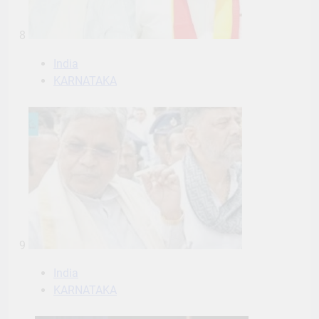
8
India
KARNATAKA
9
India
KARNATAKA