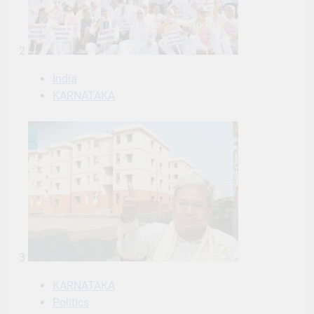
2
India
KARNATAKA
3
KARNATAKA
Politics