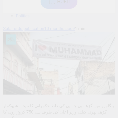
ہبل HUBLI
Politics
Salar urdu publication
10 months ago
9
1 min
بنگلورو میں گڑھے بی جے پی کی غلط حکمرانی کا نتیجہ: شیوکمار
گڑھے بھرنے کیلئے وزیر اعلیٰ کی طرف سے 750 کروڑ روپے کا