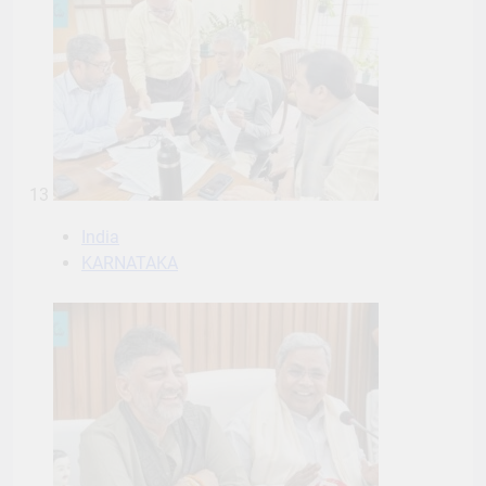
13
India
KARNATAKA