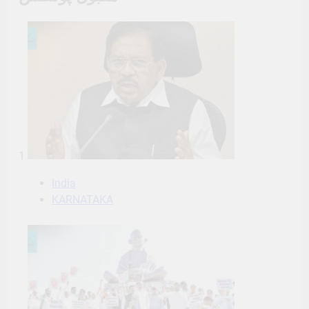
1
India
KARNATAKA