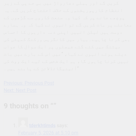
کریں گے اور ہبلی دھارواڑ میں بی جے پی کے زیر
انتظام کارپوریشنوں کے خلاف احتجاج کریں گے۔یہ
پوچھے جانے پر کہ کیا وہ صنعت کاروں سے گڑھوں کے
معاملے پر بات کریں گے تو انہوں نے کہا کہ وہ ہمارے
دوست ہیں لیکن انہیں اپنی ذمہ داریوں کا احساس
بھی کرنا چاہیے۔بہار میں کانگریس ورکنگ کمیٹی کی
میٹنگ میں کئے گئے فیصلوں پر ایک سوال کا جواب
دیتے ہوئے انہوں نے کہا، “میں اس کے بارے میں بات
نہیں کرنا چاہوں گا، ہم ایک شخص کے لیے ایک ووٹ کی
آئینیگائڈلائن کے پابند ہیں۔”
Previous:
Previous Post
Post
Next:
Next Post
navigation
9 thoughts on “
”
tderkhtimds
says:
February 5, 2026 at 5:10 pm