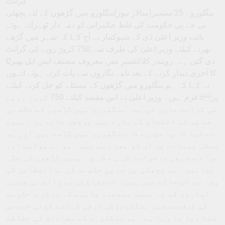
گرانٹ
بنگلورو۔ 25 ستمبر(سالار نیوز)بنگلورو میں گڑھوں کے لئے پچھلی
بی جے پی حکومت کی غلط حکمرانی کو ذمہ دار ٹھہراتے ہوئے
نائب وزیر اعلیٰ ڈی کے شیوکمار نے آج کہا کہ شہر میں گڑھے
بھرنے کیلئے وزیر اعلیٰ کی طرف سے 750 کروڑ روپے کی گرانٹ
دی گئی ہے۔رویندر کلاکشیتر میں معروف مصنف ایس ایل بھیرپّا
کا آخری دیدار کرنے کے بعد نامہ نگاروں سے بات کرتے ہوئے انہوں
نے کہا کہ ہم بنگلورو میں گڑھوں کے مسئلے کو حل کرنے کیلئے
پر±عزم ہیں۔ وزیر اعلیٰ نے اس مقصد کیلئے 750 کروڑ روپے
کی گرانٹ جاری کی ہے۔ بنگلورو میں گڑھوں کے خلاف بی
جے پی کے احتجاج کے بارے میں پوچھے جانے پر انہوں
نے کہا کہ یہ سچ ہے کہ بنگلورو میں گڑھے ہیں اور ہم
جنگی پیمانے پر ان کو بھر رہے ہیں۔ ہم نے پولیس اور
عوام سے بھی درخواست کی ہے کہ وہ ہمیں گڑھوں کی جگہ
بتائیں۔ ہم پچھلی بی جے پی حکومت کی بدانتظامی کی
وجہ سے اس حالت میں ہیں۔ احتجاج کرنے والے بی جے پی
لیڈروں کو یہ نہیں سمجھنا چاہیے کہ مرکز ی حکومت
کی طرف سے شہر بنگلوروکی ترقی کےلئے کوئی خصوصی
فنڈ دیا جا رہا ہے۔ ہم بنگلورو کے مفادات کی حفاظت