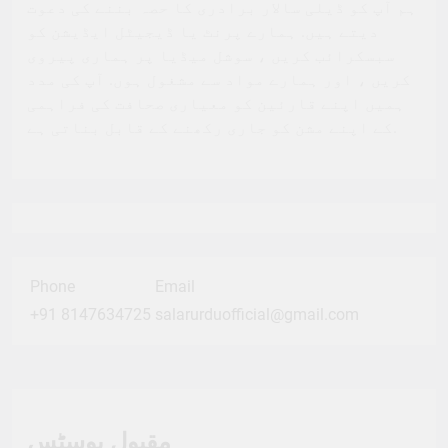
ہم آپ کو ڈیلی سالار برادری کا حصہ بننے کی دعوت
دیتے ہیں. ہمارے پرنٹ یا ڈیجیٹل ایڈیشن کو
سبسکرائب کریں ، سوشل میڈیا پر ہماری پیروی
کریں ، اور ہمارے مواد سے مشغول ہوں. آپ کی مدد
ہمیں اپنے قارئین کو معیاری صحافت کی فراہمی
کے اپنے مشن کو جاری رکھنے کے قابل بناتی ہے.
Phone
Email
+91 8147634725
salarurduofficial@gmail.com
مقبول پوسٹس