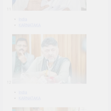
11
India
KARNATAKA
12
India
KARNATAKA