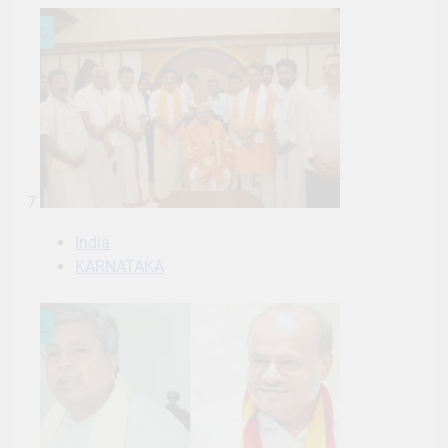
7
India
KARNATAKA