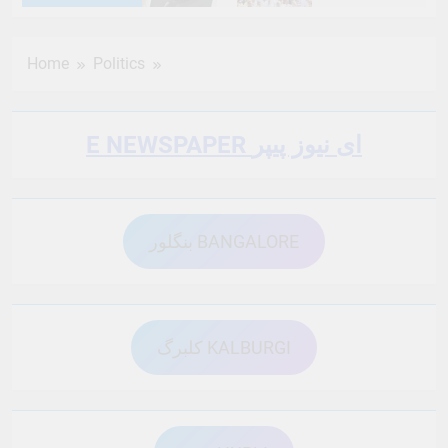
6 Months Ago
6 Months Ago
Home
Politics
6 Months Ago
6 Months Ago
E NEWSPAPER ای نیوز پیپر
6 Months Ago
6 Months Ago
بنگلور BANGALORE
6 Months Ago
6 Months Ago
6 Months Ago
6 Months Ago
کلبرگ KALBURGI