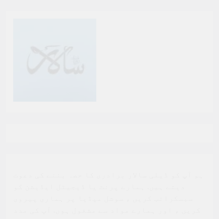
ہم آپ کو ڈیلی سالار برادری کا حصہ بننے کی دعوت
دیتے ہیں. ہمارے پرنٹ یا ڈیجیٹل ایڈیشن کو
سبسکرائب کریں ، سوشل میڈیا پر ہماری پیروی
کریں ، اور ہمارے مواد سے مشغول ہوں. آپ کی مدد