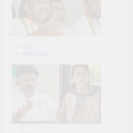
4
India
KARNATAKA
5