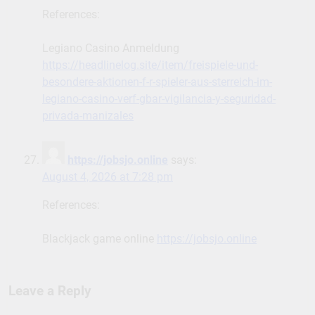
References:
Legiano Casino Anmeldung
https://headlinelog.site/item/freispiele-und-
besondere-aktionen-f-r-spieler-aus-sterreich-im-
legiano-casino-verf-gbar-vigilancia-y-seguridad-
privada-manizales
https://jobsjo.online
says:
August 4, 2026 at 7:28 pm
References:
Blackjack game online
https://jobsjo.online
Leave a Reply