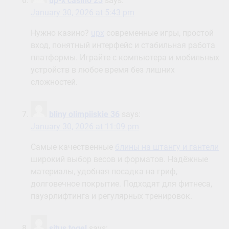
up-x casino 23
says:
January 30, 2026 at 5:43 pm
Нужно казино?
upx
современные игры, простой
вход, понятный интерфейс и стабильная работа
платформы. Играйте с компьютера и мобильных
устройств в любое время без лишних
сложностей.
bliny olimpiiskie 36
says:
January 30, 2026 at 11:09 pm
Самые качественные
блины на штангу и гантели
широкий выбор весов и форматов. Надёжные
материалы, удобная посадка на гриф,
долговечное покрытие. Подходят для фитнеса,
пауэрлифтинга и регулярных тренировок.
situs togel
says: