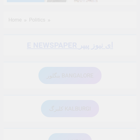
6 Months Ago
6 Months Ago
Home
Politics
6 Months Ago
6 Months Ago
E NEWSPAPER ای نیوز پیپر
6 Months Ago
6 Months Ago
بنگلور BANGALORE
6 Months Ago
6 Months Ago
6 Months Ago
6 Months Ago
کلبرگ KALBURGI