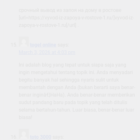
срочный вывод из запоя на дому в ростове
[url=https://vyvod-iz-zapoya-v-rostove-1.ru/]vyvod-iz-
zapoya-v-rostove-1.ru[/url] .
togel online
says:
March 3, 2026 at 4:03 pm
Ini adalah blog yang tepat untuk siapa saja yang
ingin mengetahui tentang topik ini. Anda menyadari
begitu banyak hal sehingga nyaris sulit untuk
membantah dengan Anda (bukan berarti saya benar-
benar inginâ€¦HaHa). Anda benar-benar memberikan
sudut pandang baru pada topik yang telah ditulis
selama bertahun-tahun. Luar biasa, benar-benar luar
biasa!
toto 3000
says: