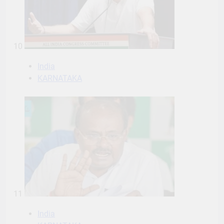
10
India
KARNATAKA
11
India