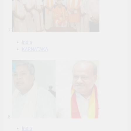
7
India
KARNATAKA
8
India