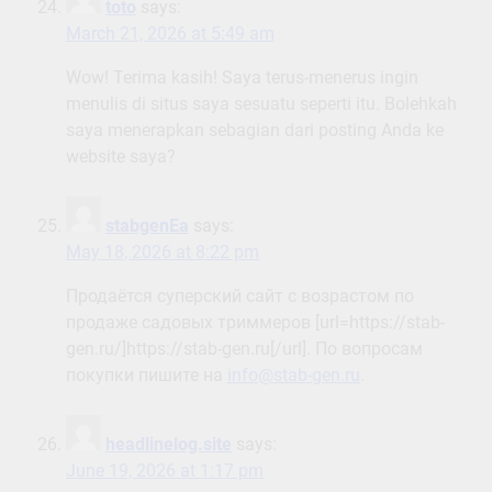
toto
says:
March 21, 2026 at 5:49 am
Wow! Terima kasih! Saya terus-menerus ingin
menulis di situs saya sesuatu seperti itu. Bolehkah
saya menerapkan sebagian dari posting Anda ke
website saya?
stabgenEa
says:
May 18, 2026 at 8:22 pm
Продаётся суперский сайт с возрастом по
продаже садовых триммеров [url=https://stab-
gen.ru/]https://stab-gen.ru[/url]. По вопросам
покупки пишите на
info@stab-gen.ru
.
headlinelog.site
says:
June 19, 2026 at 1:17 pm