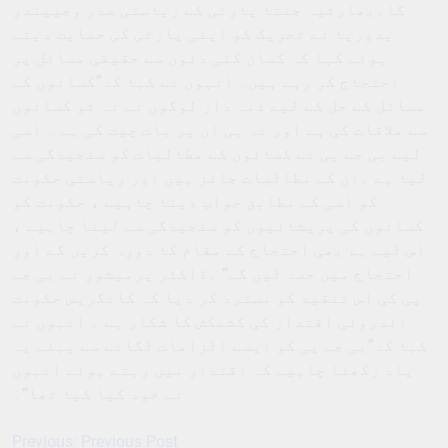
گا۔بھارتیہ جنتا پارٹی کے ریاستی صدر وجییندر
یدورپا نے تحریک کو اپنی پارٹی کی حمایت دیتے
ہوئے کہا کہ کسان کئی دنوں سے حقیقی مسائل پر
احتجاج کر رہے ہیں۔ انہوں نے کہا کہ”کسانوں کے
مسائل کے حل کے لیے ذمہ دار لوگوں نے نہ تو کسانوں
سے ملاقات کی ہے اور نہ ہی ان پر بات چیت کی ہے ۔ اسی
لیے بی جے پی نے کسانوں کے مطالبات کو سنجیدگی سے
لیا ہے ۔ان کے مطالبات جائز ہیں اور ریاستی حکومت
کو اسی کے مطابق جواب دینا چاہیے ، حکومت کو
کسانوں کی پریشانیوں کو سنجیدگی سے لینا چاہیے ،
اس لیے ہم بھی احتجاج کے مقام کا دورہ کریں گے اور
احتجاج میں حصہ لیں گے“ ۔ڈاکٹر پرمیشور نے بی جے
پی کی اس تنقید کو مسترد کر دیا کہ کانگریس حکومت
اندرونی اقتدار کی کشمکش کا شکار ہے ۔ انہوں نے
کہا کہ”بی جے پی کو ایسے الزامات لگانے سے پہلے یہ
یاد رکھنا چاہیے کہ اقتدار میں رہتے ہوئے انہوں
نے خود کیا کیا تھا“۔
Previous:
Previous Post
Post