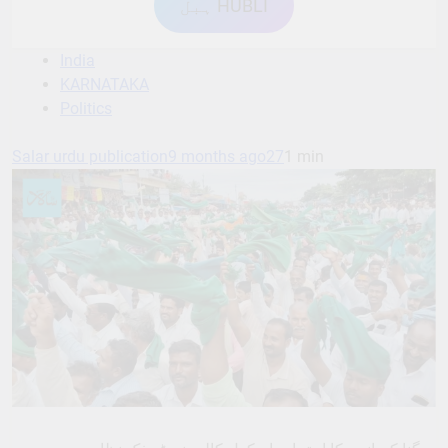
ہبل HUBLI
India
KARNATAKA
Politics
Salar urdu publication
9 months ago
27
1 min