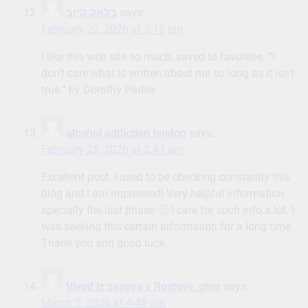
בלאק קיוב
says:
February 22, 2026 at 3:18 pm
I like this web site so much, saved to favorites. “I
don’t care what is written about me so long as it isn’t
true.” by Dorothy Parker.
alcohol addiction london
says:
February 25, 2026 at 2:47 am
Excellent post. I used to be checking constantly this
blog and I am impressed! Very helpful information
specially the last phase 🙂 I care for such info a lot. I
was seeking this certain information for a long time.
Thank you and good luck.
Vivod iz zapoya v Rostove_ghsr
says:
March 2, 2026 at 4:48 am