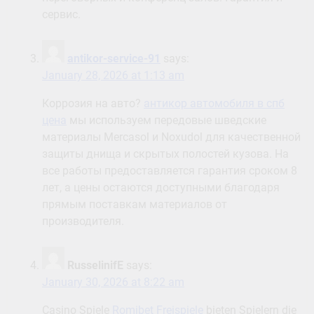
сервис.
antikor-service-91
says:
January 28, 2026 at 1:13 am
Коррозия на авто?
антикор автомобиля в спб
цена
мы используем передовые шведские
материалы Mercasol и Noxudol для качественной
защиты днища и скрытых полостей кузова. На
все работы предоставляется гарантия сроком 8
лет, а цены остаются доступными благодаря
прямым поставкам материалов от
производителя.
RusselinifE
says:
January 30, 2026 at 8:22 am
Casino Spiele
Romibet Freispiele
bieten Spielern die