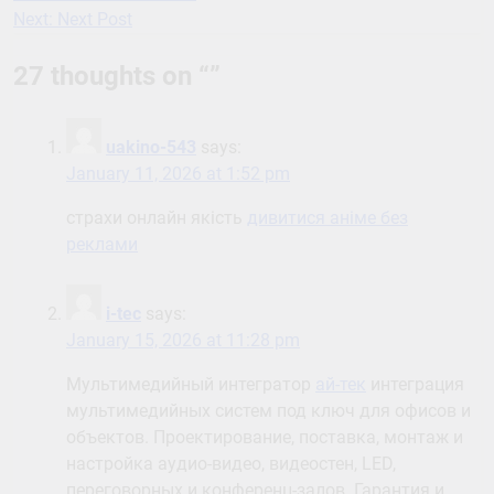
Next:
Next Post
navigation
27 thoughts on “
”
uakino-543
says:
January 11, 2026 at 1:52 pm
страхи онлайн якість
дивитися аніме без
реклами
i-tec
says:
January 15, 2026 at 11:28 pm
Мультимедийный интегратор
ай-тек
интеграция
мультимедийных систем под ключ для офисов и
объектов. Проектирование, поставка, монтаж и
настройка аудио-видео, видеостен, LED,
переговорных и конференц-залов. Гарантия и