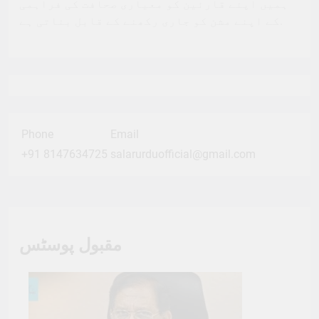
ہمیں اپنے قارئین کو معیاری صحافت کی فراہمی
کے اپنے مشن کو جاری رکھنے کے قابل بناتی ہے.
Phone
Email
+91 8147634725
salarurduofficial@gmail.com
مقبول پوسٹس