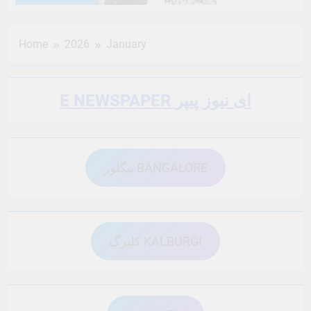
6 Months Ago
6 Months Ago
Home
2026
January
6 Months Ago
6 Months Ago
E NEWSPAPER ای نیوز پیپر
6 Months Ago
6 Months Ago
بنگلور BANGALORE
6 Months Ago
6 Months Ago
6 Months Ago
6 Months Ago
کلبرگ KALBURGI