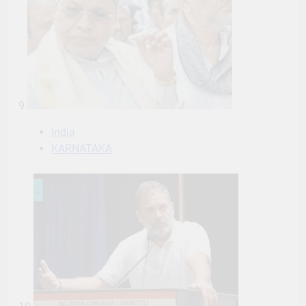
9
India
KARNATAKA