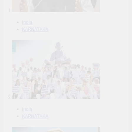
1
India
KARNATAKA
2
India
KARNATAKA