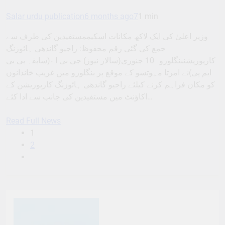
Salar urdu publication
6 months ago
7
1 min
وزیر اعلیٰ کی ایک لاکھ مکانات اسکیممستفیدین کی طرف سے
جمع کی گئی رقم محفوظ: راجیو گاندھی ہائوزنگ
کارپوریشنبنگلورو۔10 جنوری(سالار نیوز) جی بی اے(سابقہ بی بی
ایم پی)نے امرتا مہوتسو کے موقع پر بنگلورو میں غریب خاندانوں
کو مکان فراہم کرنے کیلئے راجیو گاندھی ہائوزنگ کارپوریشن کے
اکاؤنٹ میں مستفیدین کی جانب سے ادا کئے…
Read Full News
1
2