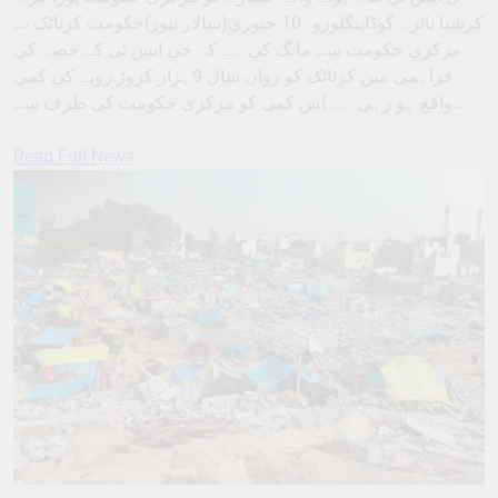
کرشنا بائرے گوڈابنگلورو۔10 جنوری(سالار نیوز)حکومت کرناٹک نے
مرکزی حکومت سے مانگ کی ہے کہ جی ایس ٹی کے حصہ کی
فراہمی میں کرناٹک کو رواں سال 9ہزار کروڑ روپے کی کمی
واقع ہو رہی ہے اس کمی کو مرکزی حکومت کی طرف سے…
Read Full News