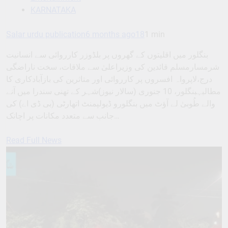
KARNATAKA
Salar urdu publication
6 months ago
18
1 min
بنگلور میں اقلیتوں کے گھروں پر بلڈوزر کارروائی سے انسانیت
شرمسارمسلم قائدین کی وزیراعلیٰ سے ملاقات، سخت ناراضگی
درج،لاپرواہ افسروں پر کارروائی اور متاثرین کی بازآبادکاری کا
مطالبہبنگلور، 10 جنوری (سالار نیوز)شہر کے تھنی سندرا میں آنے
والے طُوبیٰ لے آؤٹ میں بنگلورو ڈیولپمنٹ اتھارٹی (بی ڈی اے) کی
جانب سے متعدد مکانات پر اچانک…
Read Full News