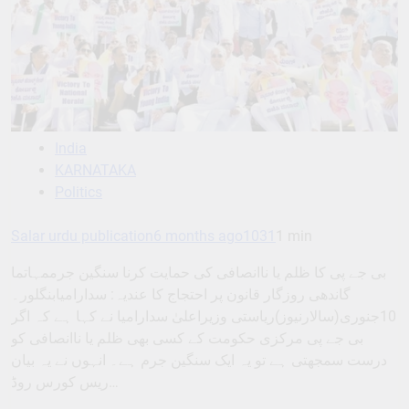
India
KARNATAKA
Politics
Salar urdu publication
6 months ago
1031
1 min
بی جے پی کا ظلم یا ناانصافی کی حمایت کرنا سنگین جرممہاتما
گاندھی روزگار قانون پر احتجاج کا عندیہ: سدارامیابنگلور۔
10جنوری(سالارنیوز)ریاستی وزیراعلیٰ سدارامیا نے کہا ہے کہ اگر
بی جے پی مرکزی حکومت کے کسی بھی ظلم یا ناانصافی کو
درست سمجھتی ہے تو یہ ایک سنگین جرم ہے۔ انہوں نے یہ بیان
ریس کورس روڈ…