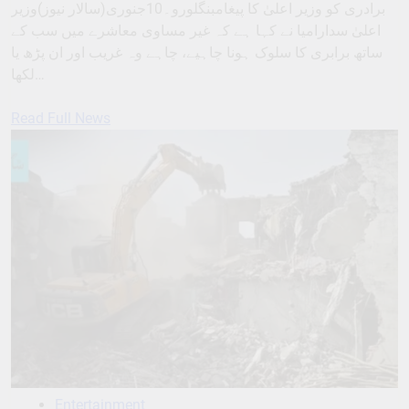
برادری کو وزیر اعلیٰ کا پیغامبنگلورو۔10جنوری(سالار نیوز)وزیر
اعلیٰ سدارامیا نے کہا ہے کہ غیر مساوی معاشرے میں سب کے
ساتھ برابری کا سلوک ہونا چاہیے، چاہے وہ غریب اور ان پڑھ یا
لکھا…
Read Full News
Entertainment