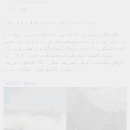
Entertainment
India
Salar urdu publication
6 months ago
49
1 min
وگلو متاثرین میں سے 26خاندانوں کو مکانات کی فراہمیانہدام
سے متاثر ہونے والے تمام لوگوںکو مکان فراہم کرنا ناممکن: ضمیر
احمد خانبنگلورو۔10 جنوری(سالار نیوز)بنگلورو: ریاستی وزیر برائے
ہاؤزنگ،اقلیتی بہبود واوقاف ضمیر احمد خان نے کہا ہے کہ
کوگلو سیٹلمنٹ بے دخلی کیس سے متاثرہ 161 خاندانوں میں سے
صرف 26 کو متبادل مکانات دئیے جا…
Read Full News