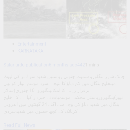
Entertainment
KARNATAKA
Salar urdu publication
6 months ago
442
1 mins
چانک شہر بنگلورو سمیت جنوبی ریاستیں شدید سر لہر کی لپیٹ
میںخلیج بنگال میں کم دباؤ کا نتیجہ ،سرد موسم اتوار کو بھی
برقرار رہنے کا امکانبنگلورو۔10 جنوری(سالار
نیوز)بنگلوروریاستی محکمہ موسمیات نے خبردار کیا ہے کہ خلیج
بنگال میں شدید دباؤ کی وجہ سے اگلے 24 گھنٹوں میں اندرونی
کرناٹک کے کچھ حصوں میں شدیدسردی…
Read Full News