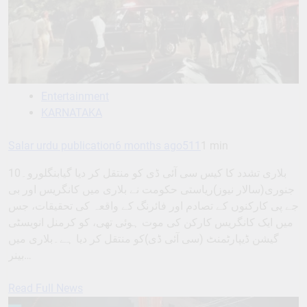
Entertainment
KARNATAKA
Salar urdu publication
6 months ago
511
1 min
بلاری تشدد کا کیس سی آئی ڈی کو منتقل کر دیا گیابنگلورو۔10
جنوری(سالار نیوز)ریاستی حکومت نے بلاری میں کانگریس اور بی
جے پی کارکنوں کے تصادم اور فائرنگ کے واقعہ کی تحقیقات، جس
میں ایک کانگریس کارکن کی موت ہوئی تھی، کو کرمنل انویسٹی
گیشن ڈیپارٹمنٹ (سی آئی ڈی)کو منتقل کر دیا ہے۔بلاری میں
بینر…
Read Full News