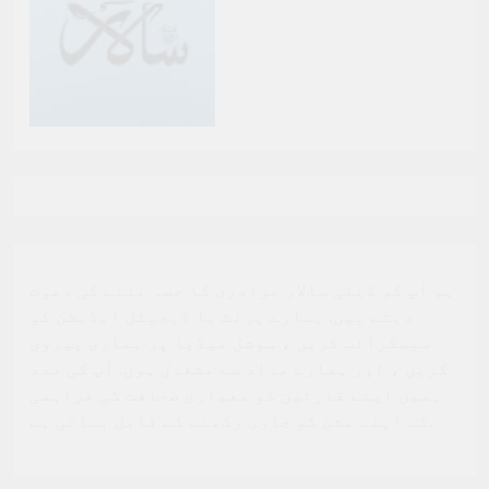
ہم آپ کو ڈیلی سالار برادری کا حصہ بننے کی دعوت
دیتے ہیں. ہمارے پرنٹ یا ڈیجیٹل ایڈیشن کو
سبسکرائب کریں ، سوشل میڈیا پر ہماری پیروی
کریں ، اور ہمارے مواد سے مشغول ہوں. آپ کی مدد
ہمیں اپنے قارئین کو معیاری صحافت کی فراہمی
کے اپنے مشن کو جاری رکھنے کے قابل بناتی ہے.