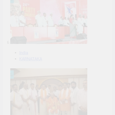
6
India
KARNATAKA