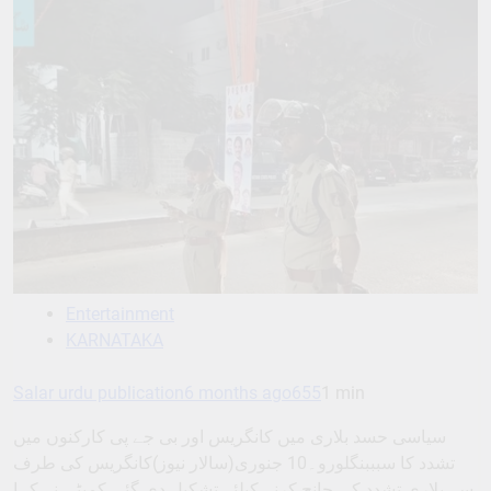
Entertainment
KARNATAKA
Salar urdu publication
6 months ago
655
1 min
سیاسی حسد بلاری میں کانگریس اور بی جے پی کارکنوں میں
تشدد کا سبببنگلورو۔10 جنوری(سالار نیوز)کانگریس کی طرف
سے بلاری تشدد کی جانچ کرنے کیلئے تشکیل دی گئی کمیٹی نے کہا