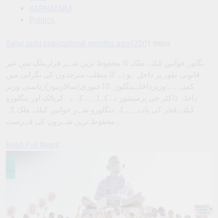
KARNATAKA
Politics
Salar urdu publication
6 months ago
1220
1 mins
نگلور خواتین کیلئے ملک کا محفوظ ترین شہر قرارملک میں غیر
قانونی طور پر داخل ہو نے کا مطلب سرحدوں کی نگرانی میں
کمی ہے:وزیرداخلہبنگلور۔10جنوری(سالارنیوز)ریاستی وزیر
داخلہ ڈاکٹر جی پرمیشور نے کہا ہے کہ یہ کرناٹک اور بنگلورو
کیلئے فخر کی بات ہے کہ بنگلورو شہر خواتین کیلئے ملک کے
محفوظ ترین شہروں کی فہرست…
Read Full News