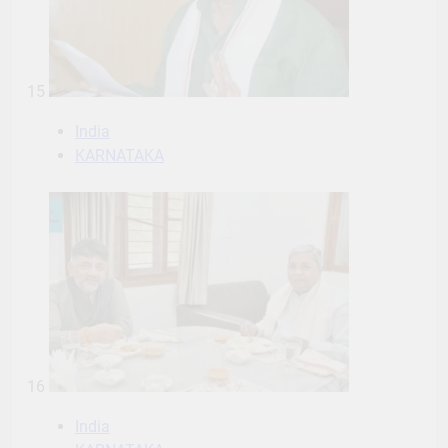
15
India
KARNATAKA
16
India