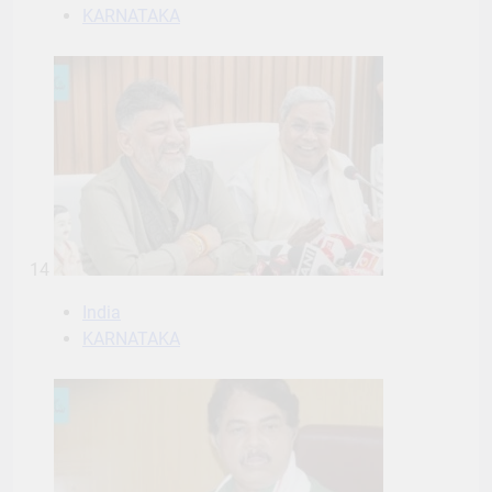
KARNATAKA
14
India
KARNATAKA