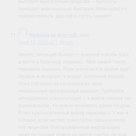
выводил выигранные средства — выплаты
приходят максимально быстрые, Всем советую
присмотреться. Дерзайте, пусть повезет!
Narkolog na dom_roEr
says:
June 12, 2026 at 1:34 pm
Знаете, ситуация бывает — близкий совсем плох,
а везти в больницу страшно . Моя семья такое
пережила недавно. Руки опускаются, время идёт.
Лезешь в интернет, а вокруг сплошной развод .
Пока случайно не наткнулся на один
нормальный проверенный вариант. Требуется
немедленная консультация — а везти самому нет
возможности , то нужно вызывать врача на дом.
Я про круглосуточный выезд нарколога. У нас в
Самаре, если честно, тоже полно левых контор
без лицензии. Вся проверенная информация
ниже по ссылке: вывод из запоя доктор на дом