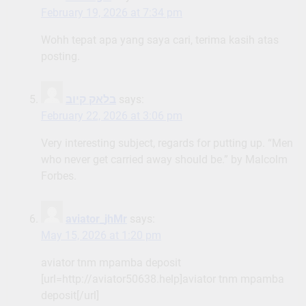
February 19, 2026 at 7:34 pm
Wohh tepat apa yang saya cari, terima kasih atas
posting.
בלאק קיוב
says:
February 22, 2026 at 3:06 pm
Very interesting subject, regards for putting up. “Men
who never get carried away should be.” by Malcolm
Forbes.
aviator_jhMr
says:
May 15, 2026 at 1:20 pm
aviator tnm mpamba deposit
[url=http://aviator50638.help]aviator tnm mpamba
deposit[/url]