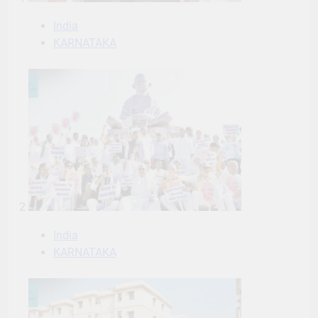
India
KARNATAKA
2
India
KARNATAKA