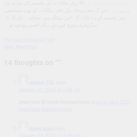
ماہ کے دوران ہی 43ہزار مکانا ت کی تقسیم کی تیاری چل
رہی ہے۔ اس کے بعد مرحلہ وار باقی مکانات کو بھی مستحقین
میں تقسیم کر دیا جائے گا۔ اس میٹنگ میں محکمہ ہاﺅزنگ کے
سکریٹری منوج جین اور دیگر افسر موجود تھے۔
Previous:
Previous Post
Post
Next:
Next Post
navigation
14 thoughts on “
”
uakino-733
says:
January 11, 2026 at 2:56 pm
дивитися фільми безкоштовно
фантастика 2025
дивитися безкоштовно
iblbet login
says:
January 24, 2026 at 3:38 pm