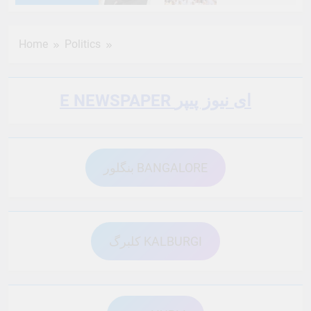
6 Months Ago
6 Months Ago
Home
Politics
6 Months Ago
6 Months Ago
E NEWSPAPER ای نیوز پیپر
6 Months Ago
6 Months Ago
بنگلور BANGALORE
6 Months Ago
6 Months Ago
6 Months Ago
6 Months Ago
کلبرگ KALBURGI