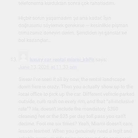
telefonuma kurduktan sonra çok rahatladım.
Hiçbir sorun yaşamadım şu ana kadar. İşin
doğrusunu söylemek gerekirse — kesinlikle pişman
olmazsınız deneyin derim. Şimdiden iyi şanslar ve
bol kazançlar…
luxury car rental miami_kbPn
says:
June 13, 2026 at 11:33 pm
Swear I’ve seen it all by now, the rental landscape
down here is crazy. Then you actually show up to the
local office to pick up the car. Different vehicle parked
outside, curb rash on every rim, and that “all-inclusive
rate”? Ha, doesn’t include the mandatory $300
cleaning fee or the $25 per day toll pass you can’t
decline. Fool me six times? Yeah, Miami doesn’t care,
lesson learned. When you genuinely need a legit and