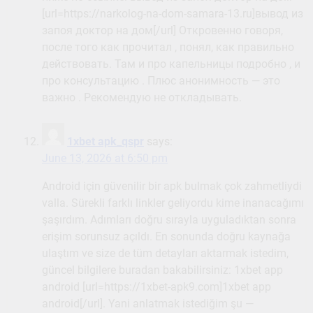
[url=https://narkolog-na-dom-samara-13.ru]вывод из
запоя доктор на дом[/url] Откровенно говоря,
после того как прочитал , понял, как правильно
действовать. Там и про капельницы подробно , и
про консультацию . Плюс анонимность — это
важно . Рекомендую не откладывать.
1xbet apk_qspr
says:
June 13, 2026 at 6:50 pm
Android için güvenilir bir apk bulmak çok zahmetliydi
valla. Sürekli farklı linkler geliyordu kime inanacağımı
şaşırdım. Adımları doğru sırayla uyguladıktan sonra
erişim sorunsuz açıldı. En sonunda doğru kaynağa
ulaştım ve size de tüm detayları aktarmak istedim,
güncel bilgilere buradan bakabilirsiniz: 1xbet app
android [url=https://1xbet-apk9.com]1xbet app
android[/url]. Yani anlatmak istediğim şu —