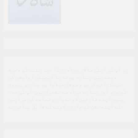
ہم آپ کو ڈیلی سالار برادری کا حصہ بننے کی دعوت
دیتے ہیں. ہمارے پرنٹ یا ڈیجیٹل ایڈیشن کو
سبسکرائب کریں ، سوشل میڈیا پر ہماری پیروی
کریں ، اور ہمارے مواد سے مشغول ہوں. آپ کی مدد
ہمیں اپنے قارئین کو معیاری صحافت کی فراہمی
کے اپنے مشن کو جاری رکھنے کے قابل بناتی ہے.