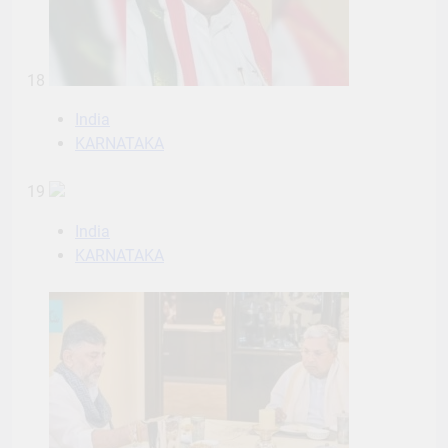
18
India
KARNATAKA
19
India
KARNATAKA