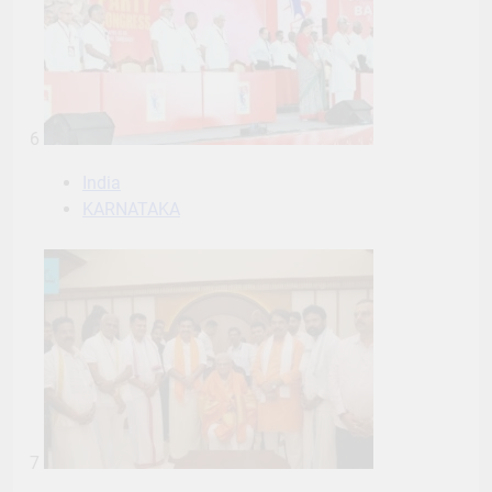
6
India
KARNATAKA
7