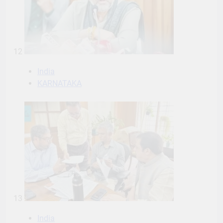
12
India
KARNATAKA
13
India