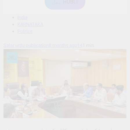
ہبل HUBLI
India
KARNATAKA
Politics
Salar urdu publication
8 months ago
14
1 min