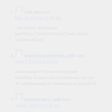
1win_btsi
says:
May 16, 2026 at 11:57 am
1win bitcoin withdrawal
[url=https://1win63470.help/]1win bitcoin
withdrawal[/url]
kapelnica ot pohmelya_agMr
says:
June 5, 2026 at 6:33 am
капельница от похмелья на дому
[url=https://kapelnicza-ot-pokhmelya-samara-
40.ru]капельница от похмелья на дому[/url]
prezentaciya ii_sxMt
says:
June 6, 2026 at 11:51 am