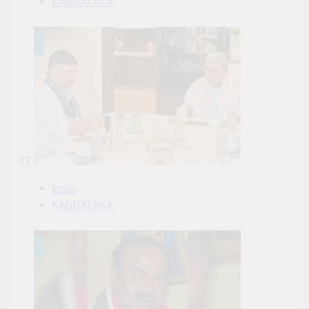
KARNATAKA
17
India
KARNATAKA