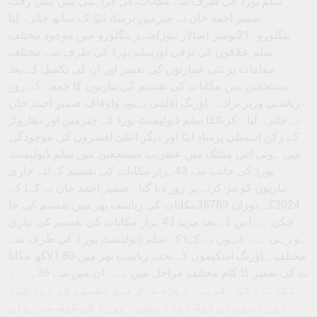
سلم بورڈ کی طرف سے مکانات کی فراہمی میں پیش رفت
ضمیر احمد خان نے چیرمین پرساد ابیّا کے ساتھ جائزہ لیا
بنگلورو۔21نومبر (سالار نیوز)شہر بنگلورو میں موجود مختلف
سلم علاقوں کی ترقی اورسلم بورڈ کی طرف سے مختلف
مقامات پر نئی عمارتوں کی تعمیر اور ان کی تکمیل کے بعد
مستحقین میں مکانات کی تقسیم کی تیاریوں کا جمعہ کے روز
ریاستی وزیر برائے ہاﺅزنگ اقلیتی بہبود واوقاف ضمیر احمد خان
نے جائزہ لیا۔ کرناٹکا سلم ڈیولپمنٹ بورڈ کے چیرمین اور دھارواڑ
کے رکن اسمبلی پرساد ابیّا اور دیگر اعلیٰ افسروں کی موجودگی
میں ہوئی اس میٹنگ میں عنقریب مستحقین میں سلم ڈیولپمنٹ
بورڈ کی جانب سے 43ہزار مکانات کی تقسیم کےلئے جاری
تیاریوں کو تیز کرنے پر زور دیا گیا۔ ضمیر احمد خان نے کہا کہ
2024کے دوران 36789مکانات کی ریاست بھر میں تقسیم کی جا
چکی ہے اس کے بعد مزید 43ہزار مکانات کی تقسیم کی تیاری
ہو رہی ہے۔ انہوں نے کہا کہ سلم ڈیولپمنٹ بور ڈ کی طرف سے
مختلف ہاﺅزنگ اسکیموں کے تحت ریاست بھر میں 1.80لاکھ مکانا
ت کی تعمیر کا کام مختلف مراحل میں ہے۔ ان میں سے 36ہزار
مکانات کو تقریباً دیڑھ سال قبل تقسیم کر دیا گیا
اور اب وہاں لوگ آباد ہیں ۔ بورڈ کی طرف سے رواں