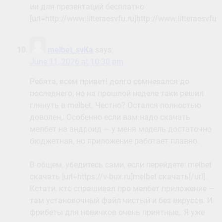
ии для презентаций бесплатно
[url=http://www.litteraesvfu.ru]http://www.litteraesvfu.ru
melbet_svKa
says:
June 11, 2026 at 10:30 pm
Ребята, всем привет! долго сомневался до
последнего, но на прошлой неделе таки решил
глянуть в melbet. Честно? Остался полностью
доволен,. Особенно если вам надо скачать
мелбет на андроид — у меня модель достаточно
бюджетная, но приложение работает плавно.
В общем, убедитесь сами, если перейдете: melbet
скачать [url=https://v-bux.ru]melbet скачать[/url].
Кстати, кто спрашивал про мелбет приложение —
там установочный файл чистый и без вирусов. И
фрибеты для новичков очень приятные,. Я уже