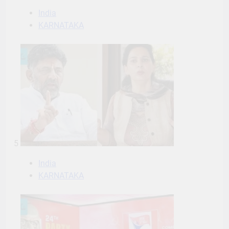
India
KARNATAKA
5
India
KARNATAKA