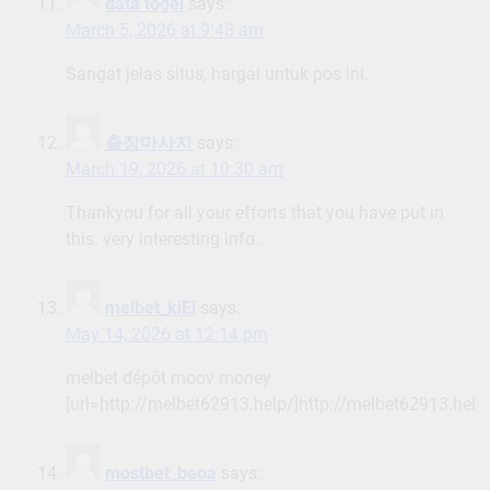
data togel
says:
March 5, 2026 at 9:48 am
Sangat jelas situs, hargai untuk pos ini.
출장마사지
says:
March 19, 2026 at 10:30 am
Thankyou for all your efforts that you have put in
this. very interesting info .
melbet_kiEi
says:
May 14, 2026 at 12:14 pm
melbet dépôt moov money
[url=http://melbet62913.help/]http://melbet62913.help/
mostbet_beoa
says: