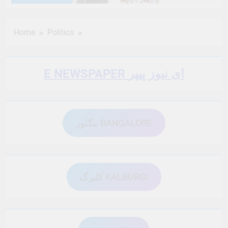
6 Months Ago
6 Months Ago
Home
Politics
6 Months Ago
6 Months Ago
E NEWSPAPER ای نیوز پیپر
6 Months Ago
6 Months Ago
بنگلور BANGALORE
6 Months Ago
6 Months Ago
6 Months Ago
6 Months Ago
کلبرگ KALBURGI