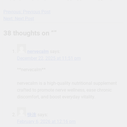
Previous:
Previous Post
Post
Next:
Next Post
navigation
38 thoughts on “
”
nervecalm
says:
December 22, 2025 at 11:51 pm
**nervecalm**
nervecalm is a high-quality nutritional supplement
crafted to promote nerve wellness, ease chronic
discomfort, and boost everyday vitality.
快连
says:
February 6, 2026 at 12:16 pm