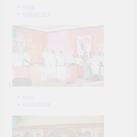
India
KARNATAKA
6
India
KARNATAKA