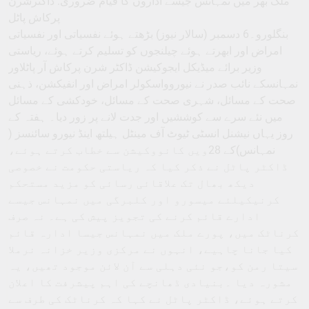
ملک بھر میں نمہانس جیسے اداروں کا قیام ضروری: ڈاکٹرشرن
پرکاش پاٹل
بنگلورو۔6 دسمبر (سالار نیوز) بڑھتے ہوئے نفسیاتی اور نفسیاتی
امراض اور ابھرتے ہوئے چیلنجوں کو تسلیم کرتے ہوئے، ریاستی
وزیر برائے میڈیکل ایجوکیشن ڈاکٹر شرن پرکاش آر پاٹلاور
نمہانسکے نائب صدر نے نیوروواسکولر امراض اور انفیکشن، ذہنی
صحت کے مسائل، شہری صحت کے مسائل، خودکشی کے مسائل
میں نئے سرے سے کوششیں اور جدت لانے پر زور دیا۔ ہفتہ کے
روز یہاں نیشنل انسٹی ٹیوٹ آف مینٹل ہیلتھ اینڈ نیورو سائنسز (
نمہانس)کے 28ویں کانووکیشن سے خطاب کرتے ہوئے،
ڈاکٹر پاٹل نے ذکر کیا کہ ریاستی حکومت نے خصوصی
دیکھ بھال تک علاقائی رسائی کو مزید مستحکم
کرنیکیلئے میسورو اور کلبرگی میں نمہانس جیسے
ادارے قائم کرنے کی تجویز پیش کی ہے۔ نہ صرف
کرناٹک میں، پورے ملک میں نمہانس جیسا ادارہ قائم
کیا جانا چاہیے، انہوں نے مرکزی وزیر خزانہ نرملا
سیتا رمن کو،جو نئی دہلی سے آن لائن موجود تھیں، یہ
مشورہ دیا ۔بنیادی ڈھانچے کی اہم پیشرفت کا اعلان
کرتے ہوئے، ڈاکٹر پاٹل نے کہا کہ کرناٹک کی طرف سے