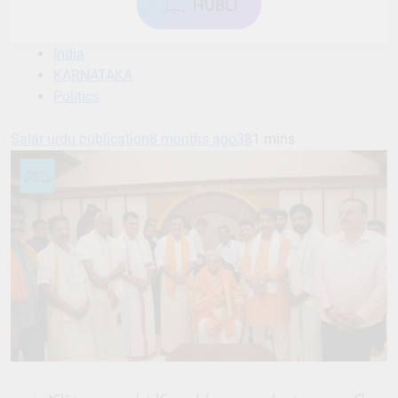
ہبل HUBLI
India
KARNATAKA
Politics
Salar urdu publication
8 months ago
38
1 mins