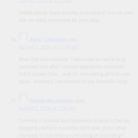
July 31, 2026 at 8:12 pm
Greate article. Keep posting such kind of info on your
site. Im really impressed by your blog.
Alma Tallacksen
says:
August 1, 2026 at 11:49 am
Wow that was unusual. I just wrote an really long
comment but after I clicked submit my comment
didn’t appear. Grrrr… well I’m not writing all that over
again. Anyways, just wanted to say fantastic blog!
Priscila Mackimmie
says:
August 2, 2026 at 7:30 am
Currently it sounds like Expression Engine is the top
blogging platform available right now. (from what
I’ve read) Is that what you’re using on your blog?