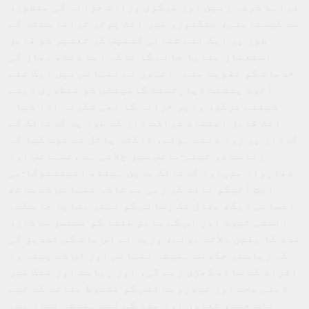
فراہم کردہ زمین اور مرکزی وزارت خزانہ کی منظوری
سے کیسناہلی، بنگلورو میں ایک پولی ٹراما سنٹر کے
طور پر ایک نئے شمالی کیمپس کی تعمیر کو قابل
استعمال بنایا جائے گا تاکہ اہم دیکھ بھال کی
خدمات کو تقویت ملے۔ انہوں نے نمہانس میں ایک نئے
آئوٹ پیشنٹ ڈپارٹمنٹ کامپلکس کو منظوری دینے
کیلئے مرکزی وزیر خزانہ کا بھی شکریہ ادا کیا۔
ایک قابل اعتماد شراکت دار کے طور پر کرناٹک کے
کردار پر زور دیتے ہوئے، ڈاکٹر پاٹل نے نوٹ کیا کہ
ریاست دو ٹیلی-مانس سیل چلاتی ہے ،نمہانس اور
دھارواڑ میںاور کرناٹک برین ہیلتھ انیشیٹوکا-بی
ایچ آئیکو نافذ کر رہی ہے تاکہ نمہانس کے ساتھ
اعصابی دیکھ بھال تک رسائی کو بہتر بنایا جا سکے۔
انسٹی ٹیوٹ اور اس کے سابق طلبا کو مسلسل سرکاری
مدد کا یقین دلاتے ہوئے، وزیر نے اس بات کی تصدیق کی
کہ ریاستی حکومت ہمیشہ نمہانس اور اس کے پیشہ ور
افراد کے ساتھ کھڑی رہے گی، اور ریاست اور ملک میں
ذہنی صحت اور نیورو سائنس کو مضبوط بنانے کے لیے
بات چیت، تعاون اور مدد کے لیے ہمیشہ تیار ہے۔