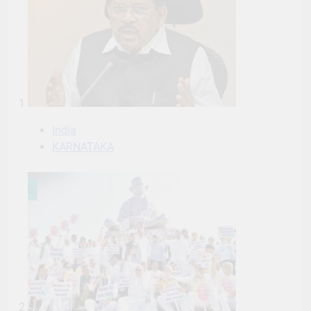
1
India
KARNATAKA
2