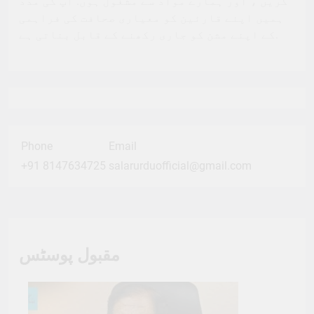
کریں ، اور ہمارے مواد سے مشغول ہوں. آپ کی مدد
ہمیں اپنے قارئین کو معیاری صحافت کی فراہمی
کے اپنے مشن کو جاری رکھنے کے قابل بناتی ہے.
Phone
Email
+91 8147634725
salarurduofficial@gmail.com
مقبول پوسٹس