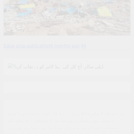
Salar urdu publication
6 months ago
49
ہم آپ کو ڈیلی سالار برادری کا حصہ بننے کی دعوت
دیتے ہیں. ہمارے پرنٹ یا ڈیجیٹل ایڈیشن کو
سبسکرائب کریں ، سوشل میڈیا پر ہماری پیروی