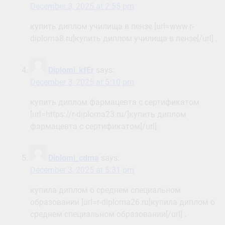
December 3, 2025 at 2:55 pm
купить диплом училища в пензе [url=www.r-
diploma8.ru]купить диплом училища в пензе[/url] .
Diplomi_kfEr
says:
December 3, 2025 at 5:10 pm
купить диплом фармацевта с сертификатом
[url=https://r-diploma23.ru/]купить диплом
фармацевта с сертификатом[/url] .
Diplomi_cdma
says:
December 3, 2025 at 5:31 pm
купила диплом о среднем специальном
образовании [url=r-diploma26.ru]купила диплом о
среднем специальном образовании[/url] .