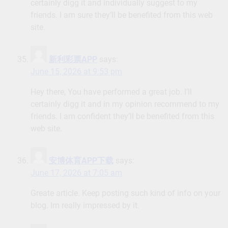
certainly digg it and individually suggest to my
friends. I am sure they’ll be benefited from this web
site.
新利彩票APP
says:
June 15, 2026 at 9:53 pm
Hey there, You have performed a great job. I’ll
certainly digg it and in my opinion recommend to my
friends. I am confident they’ll be benefited from this
web site.
安博体育APP下载
says:
June 17, 2026 at 7:05 am
Greate article. Keep posting such kind of info on your
blog. Im really impressed by it.