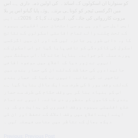
کو سنوارنا ان اسکولوں کے اساتذ ہ کی اولین ذمہ داری ہے اس
میں اگرکسی ٹیچر کو کوتاہی برتتے ہوئے پایا گیاتو اس پر بلا
مروت کارروائی کی جائے گی۔انہوں نے کہا کہ 2026کے ایس
ایس ایل سی اور پی یو سی امتحان میں اقلیتی بہبود
کے تحت چلنے والے تمام اقامتی اسکولوں کے نتائج
کا وہ ذاتی طور پر جائزہ لیں گے اور ان میں اگرکسی
اسکول کی کاکردگی کو ناقص پایا گیا تو اس اسکول کے
پورے عملہ کو جوابدہ بنایا جائے گا۔اس میٹنگ میں
انہوں نے زور دیا کہ اضلاع میں موجود اقافی
جائیدادوں کی حفاظت کےلئے ان کی حصار بندی میں
تاخیر نہ کی جائے۔ انہوں نے کہا کہ حصار بندی
کےلئے وقف بور ڈ کی طرف سے ایک ماڈل بنایا گیا ہے
اس کو بنیاد بنا کر ہی وقف حکام کی طرف سے حصار
بندی کے کاموں کو منظوری دی جائے۔ انہوں نے تمام
ضلع اقلیتی بہبود ووقف افسروں کو ہدایت دی کہ وہ
اپنے اپنے اضلاع میں وقف املاک کے تحفظ اور ان کی
دیکھ بھال کے نتاظر میں مناسب فیصلہ لیں ۔
Previous:
Previous Post
Post