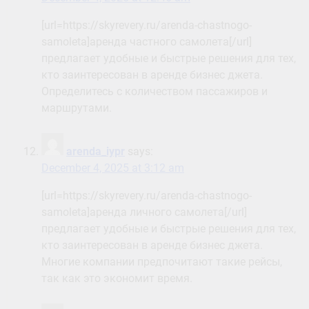
[url=https://skyrevery.ru/arenda-chastnogo-
samoleta]аренда частного самолета[/url]
предлагает удобные и быстрые решения для тех,
кто заинтересован в аренде бизнес джета.
Определитесь с количеством пассажиров и
маршрутами.
arenda_iypr
says:
December 4, 2025 at 3:12 am
[url=https://skyrevery.ru/arenda-chastnogo-
samoleta]аренда личного самолета[/url]
предлагает удобные и быстрые решения для тех,
кто заинтересован в аренде бизнес джета.
Многие компании предпочитают такие рейсы,
так как это экономит время.