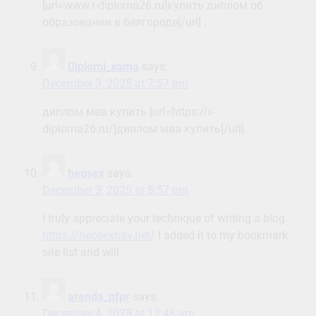
[url=www.r-diploma26.ru]купить диплом об
образовании в белгороде[/url] .
Diplomi_xama
says:
December 3, 2025 at 7:57 pm
диплом мва купить [url=https://r-
diploma26.ru/]диплом мва купить[/url] .
heosex
says:
December 3, 2025 at 8:57 pm
I truly appreciate your technique of writing a blog.
https://heosexhay.net/
I added it to my bookmark
site list and will
arenda_pfpr
says:
December 4, 2025 at 12:46 am