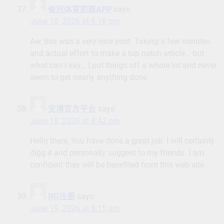
银河体育彩票APP
says:
June 18, 2026 at 6:16 pm
Aw, this was a very nice post. Taking a few minutes
and actual effort to make a top notch article… but
what can I say… I put things off a whole lot and never
seem to get nearly anything done.
安博官方平台
says:
June 18, 2026 at 8:42 pm
Hello there, You have done a great job. I will certainly
digg it and personally suggest to my friends. I am
confident they will be benefited from this web site.
NG注册
says:
June 19, 2026 at 8:15 am