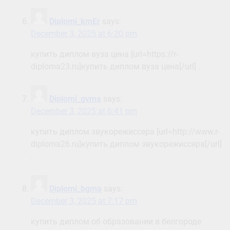
Diplomi_kmEr
says:
December 3, 2025 at 6:20 pm
купить диплом вуза цена [url=https://r-
diploma23.ru]купить диплом вуза цена[/url] .
Diplomi_gvma
says:
December 3, 2025 at 6:41 pm
купить диплом звукорежиссера [url=http://www.r-
diploma26.ru]купить диплом звукорежиссера[/url]
.
Diplomi_bgma
says:
December 3, 2025 at 7:17 pm
купить диплом об образовании в белгороде