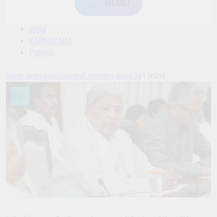
ہبل HUBLI
India
KARNATAKA
Politics
Salar urdu publication
8 months ago
136
1 mins