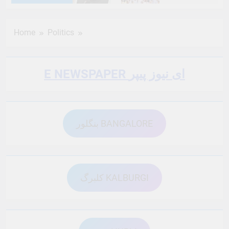
6 Months Ago
6 Months Ago
Home
Politics
6 Months Ago
6 Months Ago
E NEWSPAPER ای نیوز پیپر
6 Months Ago
6 Months Ago
بنگلور BANGALORE
6 Months Ago
6 Months Ago
6 Months Ago
6 Months Ago
کلبرگ KALBURGI