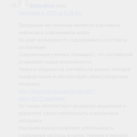
Richardlum
says:
December 4, 2025 at 9:28 am
Овладение английским является ключевым
навыком в современном мире.
Он даёт возможность поддерживать контакты
за границей.
Современные ученики понимают, что английский
открывает новые возможности.
Навыки общения на английском делает поездки
комфортными и способствует межкультурному
общению.
http://forum.divlya.com/index.php?
topic=2912.new#new
Он также способствует развитию мышления и
укрепляет самостоятельность в различных
ситуациях.
Изучение языка позволяет использовать
глобальные ресурсы в науке, технике и бизнесе.