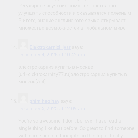
Регулярное изучение помогает постоянно
улучшать способности и оказывается полезным.
В итоге, знание английского языка открывает
множество возможностей в глобальном мире.
Elektrokarnizi_jvsr
says:
December 4, 2025 at 10:42 am
электрокарниз купить в москве
[url=elektrokarnizy77.ru]электрокарниз купить в
москве[/url] .
phim heo hay
says:
December 5, 2025 at 12:09 am
You’re so awesome! I don’t believe I have read a
single thing like that before. So great to find someone
with some original thoughts on this topic. Really..