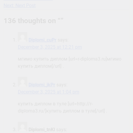
Next:
Next Post
navigation
136 thoughts on “
”
Diplomi_cuPr
says:
December 3, 2025 at 12:21 pm
мгимо купить диплом [url=r-diploma3.ru]мгимо
купить диплом[/url] .
Diplomi_jkPr
says:
December 3, 2025 at 1:04 pm
купить диплом в туле [url=http://r-
diploma3.ru/]купить диплом в туле[/url] .
Diplomi_tnKl
says: