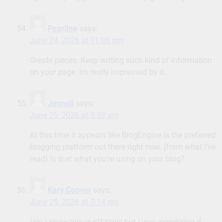
Pearline
says:
June 24, 2026 at 11:06 pm
Greate pieces. Keep writing such kind of information
on your page. Im really impressed by it.
Jennell
says:
June 25, 2026 at 3:33 am
At this time it appears like BlogEngine is the preferred
blogging platform out there right now. (from what I’ve
read) Is that what you’re using on your blog?
Kary Coover
says:
June 25, 2026 at 7:14 pm
Hey I know this is off topic but I was wondering if