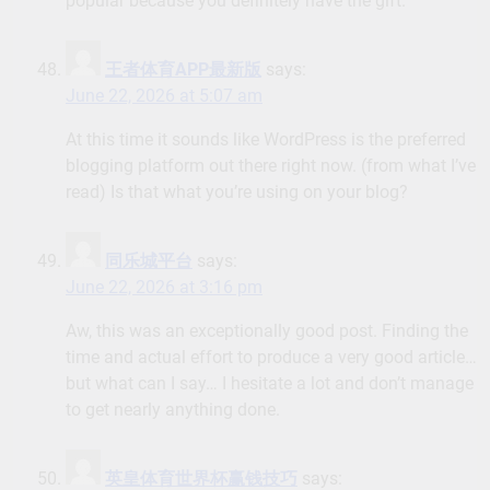
popular because you definitely have the gift.
王者体育APP最新版
says:
June 22, 2026 at 5:07 am
At this time it sounds like WordPress is the preferred
blogging platform out there right now. (from what I’ve
read) Is that what you’re using on your blog?
同乐城平台
says:
June 22, 2026 at 3:16 pm
Aw, this was an exceptionally good post. Finding the
time and actual effort to produce a very good article…
but what can I say… I hesitate a lot and don’t manage
to get nearly anything done.
英皇体育世界杯赢钱技巧
says: