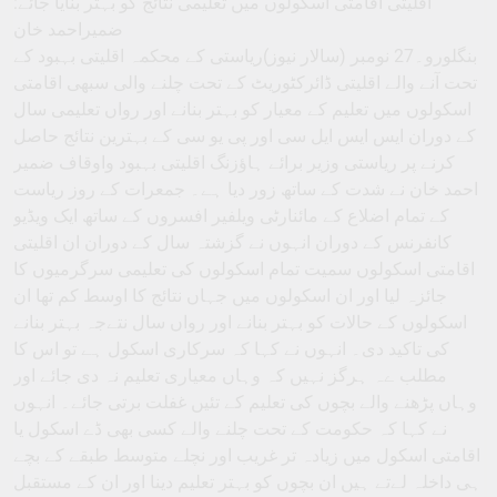
اقلیتی اقامتی اسکولوں میں تعلیمی نتائج کو بہتر بنایا جائے:
ضمیراحمد خان
بنگلورو۔27 نومبر (سالار نیوز)ریاستی کے محکمہ اقلیتی بہبود کے
تحت آنے والے اقلیتی ڈائرکٹوریٹ کے تحت چلنے والی سبھی اقامتی
اسکولوں میں تعلیم کے معیار کو بہتر بنانے اور رواں تعلیمی سال
کے دوران ایس ایس ایل سی اور پی یو سی کے بہترین نتائج حاصل
کرنے پر ریاستی وزیر برائے ہاﺅزنگ اقلیتی بہبود واوقاف ضمیر
احمد خان نے شدت کے ساتھ زور دیا ہے۔ جمعرات کے روز ریاست
کے تمام اضلاع کے مائنارٹی ویلفیر افسروں کے ساتھ ایک ویڈیو
کانفرنس کے دوران انہوں نے گزشتہ سال کے دوران ان اقلیتی
اقامتی اسکولوں سمیت تمام اسکولوں کی تعلیمی سرگرمیوں کا
جائزہ لیا اور ان اسکولوں میں جہاں نتائج کا اوسط کم تھا ان
اسکولوں کے حالات کو بہتر بنانے اور رواں سال نتےجہ بہتر بنانے
کی تاکید دی۔ انہوں نے کہا کہ سرکاری اسکول ہے تو اس کا
مطلب ےہ ہرگز نہیں کہ وہاں معیاری تعلیم نہ دی جائے اور
وہاں پڑھنے والے بچوں کی تعلیم کے تئیں غفلت برتی جائے۔ انہوں
نے کہا کہ حکومت کے تحت چلنے والے کسی بھی ڈے اسکول یا
اقامتی اسکول میں زیادہ تر غریب اور نچلے متوسط طبقے کے بچے
ہی داخلہ لےتے ہیں ان بچوں کو بہتر تعلیم دینا اور ان کے مستقبل