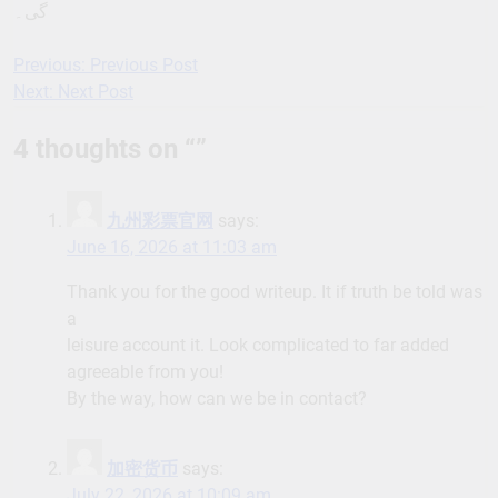
گی۔
Previous:
Previous Post
Post
Next:
Next Post
navigation
4 thoughts on “
”
九州彩票官网
says:
June 16, 2026 at 11:03 am
Thank you for the good writeup. It if truth be told was
a
leisure account it. Look complicated to far added
agreeable from you!
By the way, how can we be in contact?
加密货币
says:
July 22, 2026 at 10:09 am