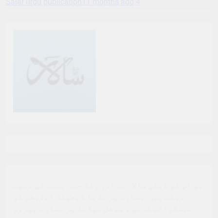
Salar urdu publication
11 months ago
4
ہم آپ کو ڈیلی سالار برادری کا حصہ بننے کی دعوت
دیتے ہیں. ہمارے پرنٹ یا ڈیجیٹل ایڈیشن کو
سبسکرائب کریں ، سوشل میڈیا پر ہماری پیروی