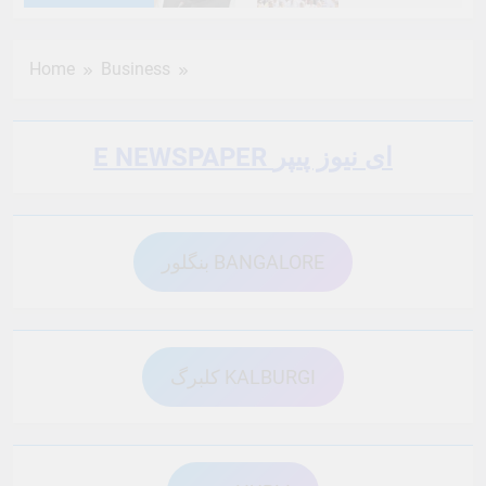
6 Months Ago
6 Months Ago
Home
Business
6 Months Ago
6 Months Ago
E NEWSPAPER ای نیوز پیپر
6 Months Ago
6 Months Ago
بنگلور BANGALORE
6 Months Ago
6 Months Ago
6 Months Ago
6 Months Ago
کلبرگ KALBURGI