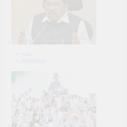
1
India
KARNATAKA
2