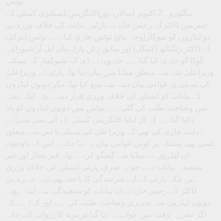
نوٹس
بنگلورو۔ 2 اکتوبر (سالارنےوز)کانگریس ڈسپلنری کمیٹی کے
چیئرمین ڈاکٹرکے رحمن خان نے پارٹی ہدایت کی خلاف ورزی پر
دو لیڈروں کو شوکاز(وجہ بتاﺅ) نوٹس جاری کیا ہے۔نوٹس ایم ایل
اے ڈاکٹر رنگناتھ (کنیگل) اور سابق رکن پارلےمان ایل آر شیورامے
گوڈا کو جاری کیا گیا ہے، جنہوں نے ڈی کے شیوکمار کے ممکنہ
وزیراعلیٰ بننے سے متعلق میڈیا میں بیان دیا تھا۔پارٹی نے وزیراعلیٰ
کی تبدیلی پر عوامی بیان دینے سے منع کیا تھا، مگر دونوں لیڈروں
کے بیانات کو ڈسپلن کی خلاف ورزی قرار دیتے ہوئے ایک ہفتے
میں وضاحت طلب کی گئی ہے۔نوٹس میں دونوں لیڈروں کو یاد
دلایا گیا ہے کہ آل انڈیا کانگریس کمیٹی (اے آئی سی سی) نے
ہدایت جاری کی تھی کہ وزیراعلیٰ کی تبدیلی یا اس سے متعلق
کسی بھی مسئلے پر کوئی عوامی بیان نہ دیا جائے۔ اس کے باوجود،
ان لیڈروں نے میڈیا سے گفتگو کرتے ہوئے غیر مجاز اور غیر
سنجیدہ بیانات دیے، جو نہ صرف پارٹی ڈسپلن کی خلاف ورزی
ہیں بلکہ پارٹی کے لیے شرمندگی کا باعث بھی بنے۔چےرمےن
ڈاکٹر کے رحمن خان نے ان بیانات کو سنجیدگی سے لیتے ہوئے
دونوں لیڈروں سے تحریری وضاحت طلب کی ہے، اور کہا ہے کہ
اگر مقررہ وقت میں جواب نہ دیا گیا تو مزید کارروائی کی جائے