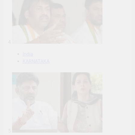
4
India
KARNATAKA
5