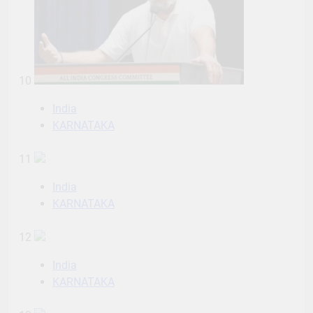
10
India
KARNATAKA
11
India
KARNATAKA
12
India
KARNATAKA