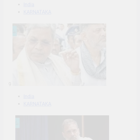
India
KARNATAKA
9
India
KARNATAKA