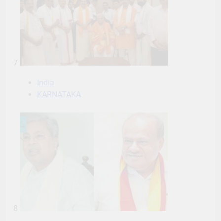
7
India
KARNATAKA
8