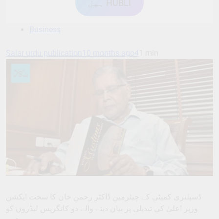
ہبل HUBLI
Business
Salar urdu publication
10 months ago
4
1 min
ڈسپلنری کمیٹی کے چیئرمین ڈاکٹر رحمن خان کا سخت ایکشن
وزیر اعلیٰ کی تبدیلی پر بیان دینے والے دو کانگریس لیڈروں کو