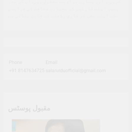
کریں ، اور ہمارے مواد سے مشغول ہوں. آپ کی مدد
ہمیں اپنے قارئین کو معیاری صحافت کی فراہمی
کے اپنے مشن کو جاری رکھنے کے قابل بناتی ہے.
Phone
Email
+91 8147634725
salarurduofficial@gmail.com
مقبول پوسٹس