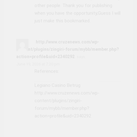
other people. Thank you for publishing
when you have the opportunity,Guess I will
just make this bookmarked.
http://www.cruzenews.com/wp-
content/plugins/zingiri-forum/mybb/member.php?
action=profile&uid=2340292
says:
June 19, 2026 at 7:20 pm
References:
Legiano Casino Betrug
http://www.cruzenews.com/wp-
content/plugins/zingiri-
forum/mybb/member.php?
action=profile&uid=2340292