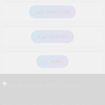
بنگلور BANGALORE
کلبرگ KALBURGI
ہبل HUBLI
ہم آپ کو ڈیلی سالار برادری کا حصہ بننے کی دعوت