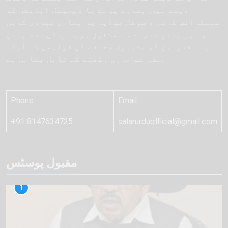
دیتے ہیں. ہمارے پرنٹ یا ڈیجیٹل ایڈیشن کو
سبسکرائب کریں ، سوشل میڈیا پر ہماری پیروی کریں
، اور ہمارے مواد سے مشغول ہوں. آپ کی مدد ہمیں
اپنے قارئین کو معیاری صحافت کی فراہمی کے اپنے
مشن کو جاری رکھنے کے قابل بناتی ہے.
Phone
Email
+91 8147634725
salarurduofficial@gmail.com
مقبول پوسٹس
1