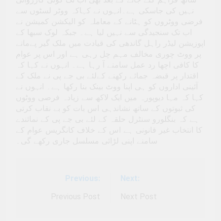
نہیں کی جاسکی ہے۔انہوں نے کہاکہ ووٹر لسٹوں سے
فرضی ووٹروں کو ہٹانے کے معاملہ کو الیکشن کمیشن نے
اب تک سنجیدگی سے نہیں لیا ہے۔ جبکہ لوک سبھا کے
اپوزیشن لیڈر راہل گاندھی کی قیادت میں ملک گیر پےمانے
پر ووٹ چوری مخالف مہم چل رہی ہے اور اس پر عوام
کا کافی اچھا رد عمل سامنے آ رہا ہے۔ انہوں نے کہا کہ
اقتدار پر قبضہ جمائے رکھنے کےلئے بی جے پی نے ملک کے
آئینی اداروں کو ہی اپنا ووٹ بینک بنا رکھا ہے۔ انہوں نے
کہا کہ مہا دیوپورہ میں ایک لاکھ سے زیادہ فرصی ووٹوں
کی ثبوتوں کے ساتھ نشاندہی اس بات کو بے نقاب کرتی
ہے کہ بنگلورو سنٹرل حلقہ کے لئے بی جے پی کے نمائندے
کا انتخاب غیر قانونی ہے اس کے خلاف کانگریس عوام کے
سامنے اپنی لڑائی مسلسل جاری رکھے گی۔
Previous:
Next:
Post
navigation
Previous Post
Next Post