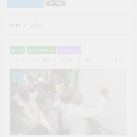
6 Months Ago
Home
Politics
6 Months Ago
6 Months Ago
INDIA
KARNATAKA
POLITICS
6 Months Ago
7
Salar Urdu Publication
9 Months Ago
1 Min
6 Months Ago
6 Months Ago
6 Months Ago
6 Months Ago
6 Months Ago