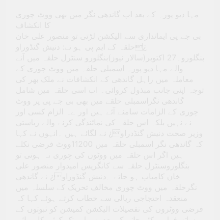
مہا دیو پورہ کے بعد اب گاندھی نگر میں بھی ووٹ چوری
کا انکشاف
بی جے پی ایمانداری سے الیکشن لڑتی تو منصور علی خان
حلقہ کے ایم پی ہو تے: دنیش گنڈوراو¿
بنگلورو۔27 اکتوبر(سالار نیوز)بنگلورو سنٹرل حلقہ میں آنے
والے مہا دیو پورہ اسمبلی حلقہ میں ووٹ چوری کے
معاملہ میں راہل گاندھی کے انکشافات نے ملک بھر کی
توجہ اپنی جانب مبذول کروائی۔ اب اسی حلقہ میں شامل
گاندھی نگراسمبلی حلقے میں بھی بی جے پی پر ووٹ
چوری کے الزامات سامنے آئے ہیں اور ےہ الزام کسی اور
نے نہیں بلکہ اس حلقہ کی نمائندگی کرنے والے ریاستی
وزیر صحت دنیش گنڈدراو¿ نے لگائے ہیں ۔انہوں نے کہا
کہ گاندھی نگر اسمبلی حلقہ میں 11200ووٹ فرضی نکلے
ہیں اگر اس حلقہ میں ووٹوں کی چوری نہ ہوتی تو
بنگلوروسنٹرل حلقہ سے کانگریس امیدوار منصور علی
خان کامیاب ہو جاتے ۔دنیش گنڈوراو¿ نے گاندھی
نگرحلقہ میں ووٹ چوری مخالف تحریک کے سلسلہ میں
منعقدہ احتجاجی ریالی سے خطاب کرتے ہوئے کہا کہ
فرضی ووٹروں کی تفصیلات الیکشن کمیشن کو ثبوتوں کے
ساتھ فراہم کئے جانے کے بعد بھی اب تک کوئی کارروائی