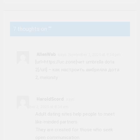
7 thoughts on “
”
AllenWab
says:
November 1, 2025 at 9:34 pm
[url=https://uc.zone]чит umbrella dota
2[/url] – как настроить амбрелла дота
2, melonity
HaroldScord
says:
November 2, 2025 at 8:34 am
Adult dating sites help people to meet
like-minded partners.
They are created for those who seek
open communication.