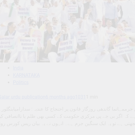
India
KARNATAKA
Politics
Salar urdu publication
6 months ago
1031
1 min
جرممہاتما گاندھی روزگار قانون پر احتجاج کا عندیہ: سدارامیابنگلور۔
ہا ہے کہ اگر بی جے پی مرکزی حکومت کے کسی بھی ظلم یا ناانصافی کو