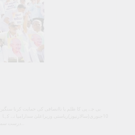
بی جے پی کا ظلم یا ناانصافی کی حمایت کرنا سنگین 
10جنوری(سالارنیوز)ریاستی وزیراعلیٰ سدارامیا نے ک
درست سمجھتی ہے تو یہ ایک سنگین جرم ہے۔ انہوں نے یہ بیان ریس کورس روڈ…