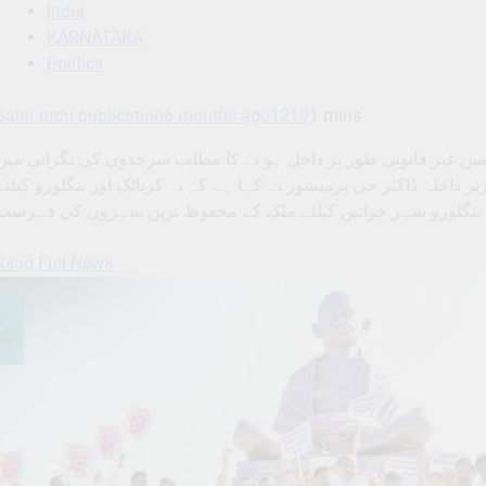
India
KARNATAKA
Politics
Salar urdu publication
6 months ago
1219
1 mins
میں غیر قانونی طور پر داخل ہو نے کا مطلب سرحدوں کی نگرانی میں
لارنیوز)ریاستی وزیر داخلہ ڈاکٹر جی پرمیشور نے کہا ہے کہ یہ کرناٹک اور بنگلورو کیلئے
Read Full News