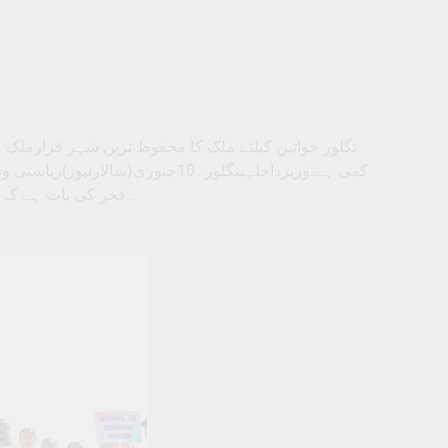
نگلور خواتین کیلئے ملک کا محفوظ ترین شہر قرارملک 
کمی ہے:وزیرداخلہبنگلور۔10جنوری(سا
فخر کی بات ہے کہ بنگلورو شہر خواتین کیلئے ملک کے محفوظ ترین شہروں کی فہرست…