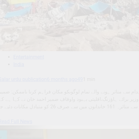
Entertainment
India
Salar urdu publication
6 months ago
49
1 min
ات کی فراہمیانہدام سے متاثر ہونے والے تمام لوگوںکو مکان فراہم کرنا ناممکن: ضمیر
لورو: ریاستی وزیر برائے ہاؤزنگ،اقلیتی بہبود واوقاف ضمیر احمد خان نے کہا ہے کہ
Read Full News