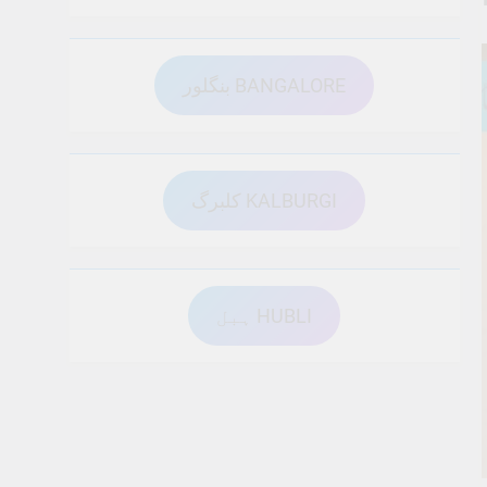
بنگلور BANGALORE
کلبرگ KALBURGI
ہبل HUBLI