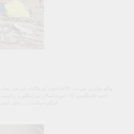
وگلو متاثرین میں سے 26خاندانوں کو مکان
احمد خانبنگلورو۔10 جنوری(سالار نیوز)بنگ
کوگلو سیٹلمنٹ بے دخلی کیس سے متاثرہ 161 خاندانوں میں سے صرف 26 کو متبادل مکانات دئیے جا…