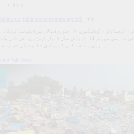
India
Salar urdu publication
6 months ago
480
1 min
ی ایس ٹی سے ہونے والے خسارے کو مرکزی حکومت پورا کرے: کرشنا بائرے گوڈابنگلورو۔10 جنوری(سالار نیوز)حکومت کرناٹک 
مرکزی حکومت سے مانگ کی ہے کہ جی ایس ٹی کے حصہ کی فراہمی میں کرناٹک کو رواں سال 9ہزار کروڑ روپے کی کمی وا
ہو رہی ہے اس کمی کو مرکزی حکومت کی طرف سے…
Read Full News