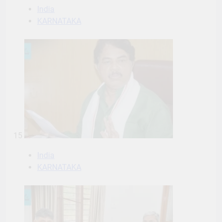
India
KARNATAKA
15
India
KARNATAKA