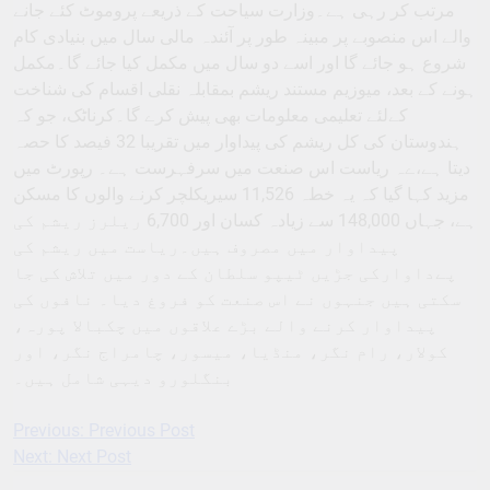
مرتب کر رہی ہے۔وزارت سیاحت کے ذریعے پروموٹ کئے جانے
والے اس منصوبے پر مبینہ طور پر آئندہ مالی سال میں بنیادی کام
شروع ہو جائے گا اور اسے دو سال میں مکمل کیا جائے گا۔مکمل
ہونے کے بعد، میوزیم مستند ریشم بمقابلہ نقلی اقسام کی شناخت
کےلئے تعلیمی معلومات بھی پیش کرے گا۔کرناٹک، جو کہ
ہندوستان کی کل ریشم کی پیداوار میں تقریبا 32 فیصد کا حصہ
دیتا ہے،ےہ ریاست اس صنعت میں سرفہرست ہے۔ رپورٹ میں
مزید کہا گیا کہ یہ خطہ 11,526 سیریکلچر کرنے والوں کا مسکن
ہے، جہاں 148,000 سے زیادہ کسان اور 6,700 ریلرز ریشم کی
پیداوار میں مصروف ہیں۔ریاست میں ریشم کی
پےداوارکی جڑیں ٹیپو سلطان کے دور میں تلاش کی جا
سکتی ہیں جنہوں نے اس صنعت کو فروغ دیا۔ نافوں کی
پیداوار کرنے والے بڑے علاقوں میں چکبالا پورہ،
کولار، رام نگر، منڈیا، میسور، چامراج نگر، اور
بنگلورو دیہی شامل ہیں۔
Previous:
Previous Post
Post
Next:
Next Post
navigation