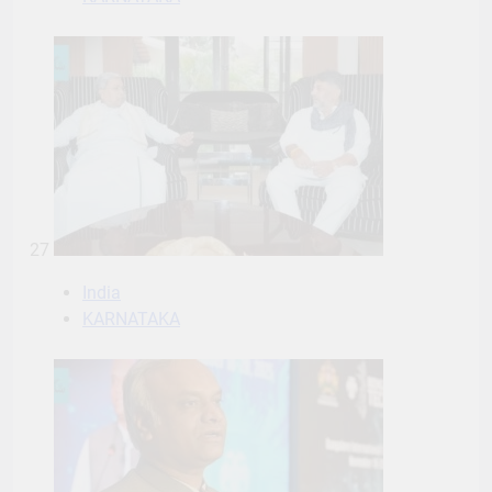
27
India
KARNATAKA