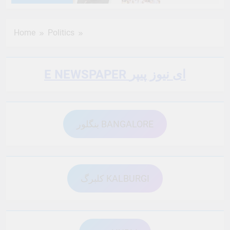
6 Months Ago
6 Months Ago
Home
Politics
6 Months Ago
6 Months Ago
E NEWSPAPER ای نیوز پیپر
6 Months Ago
6 Months Ago
بنگلور BANGALORE
6 Months Ago
6 Months Ago
6 Months Ago
6 Months Ago
کلبرگ KALBURGI