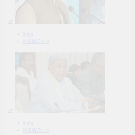
28
India
KARNATAKA
29
India
KARNATAKA