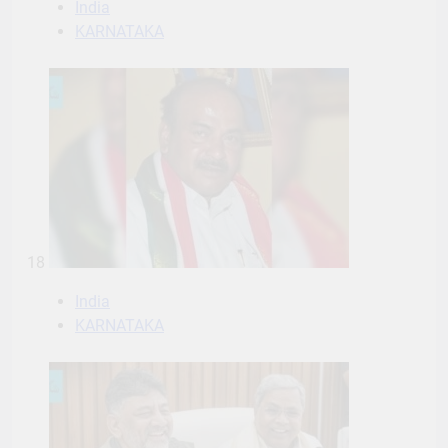
India
KARNATAKA
18
India
KARNATAKA