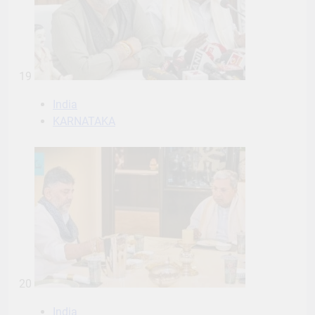
19
India
KARNATAKA
20
India