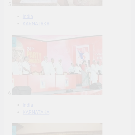
5
India
KARNATAKA
6
India
KARNATAKA