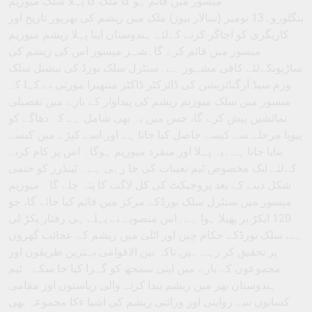
میسور میں قائم ہو گا ملک کا پہلا سلک میوزیم
بنگلورو۔13 نومبر (سالار نیوز) ملک میں ریشم کی بھرپور تاریخ اور
کاریگری کو اجاگر کرنے کےلئے ہندوستان اپنا پہلا ریشم میوزیم
میسور میں قائم کرے گا۔شہر میسور اس کی ریشم کی
ساڑیوںکےلئے کافی مشہور ہے۔سنٹرل سلک بورڈ کی نیشنل سلک
ورم سیڈ آرگنائزیشن کی ڈائرکٹر ڈاکٹر منتھیرا مورتی نے کہا کہ
میسور میں سلک میوزیم ریشم کی پیداوار کے بارے میں تفصیلی
نمائشیں پیش کرے گا، جس میں یہ بھی شامل ہے کہ دھاگے کو
پیوپا مرحلے سے کیسے حاصل کیا جاتا ہے اور اسے کپڑے میں کیسے
بنایا جاتا ہے۔یہ پہلا اور منفرد میوزیم ہوگا۔ اس پر کام کرنے
کےلئے ایک مخصوص ٹیم تعینات کی جا رہی ہے۔ ٹینڈرز کو حتمی
شکل دینے کے بعد پروجیکٹ کی کل لاگت کا پتہ چلے گا۔ میوزیم
میسور میں سنٹرل سلک بورڈکے مرکز میں قائم کیا جائے گا، جو
120 ایکڑ پر پھیلا ہوا ہے۔اس منصوبے نے پہلے ہی رفتار پکڑ لی
ہے، سلک بورڈکے حکام چین اور اٹلی میں ریشم کے عجائب گھروں
پر تحقیق کر رہے ہیں تاکہ بین الاقوامی بہترین طریقوں اور
مجموعوں کے بارے میں اپنی سمجھ کو گہرا کیا جا سکے۔ ٹیم
ہندوستان بھر میں ریشم پیدا کرنے والی ریاستوں اور مقامی
کسانوں سے روایتی اور وراثتی ریشم کی اشیا ءکا مجموعہ بھی