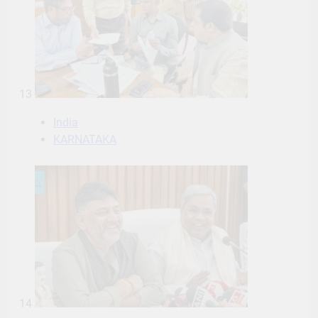
13
India
KARNATAKA
14