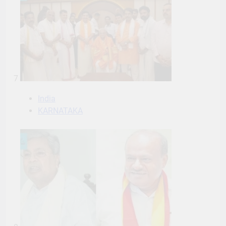
7
India
KARNATAKA