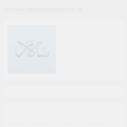
Salar urdu publication
6 months ago
49
ہم آپ کو ڈیلی سالار برادری کا حصہ بننے کی دعوت
دیتے ہیں. ہمارے پرنٹ یا ڈیجیٹل ایڈیشن کو