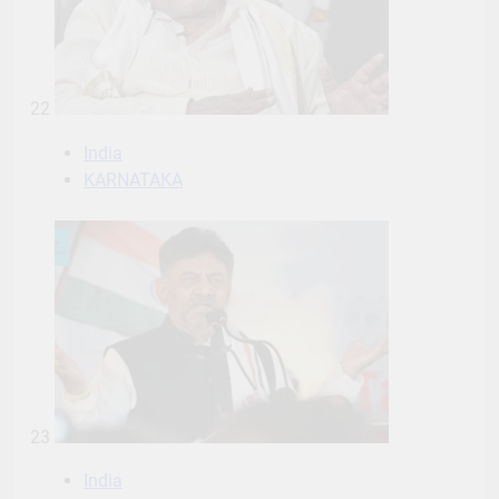
22
India
KARNATAKA
23
India