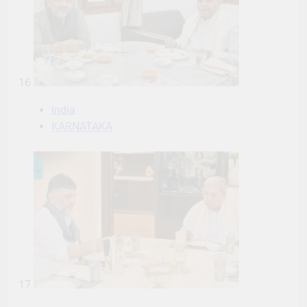
16
India
KARNATAKA
17