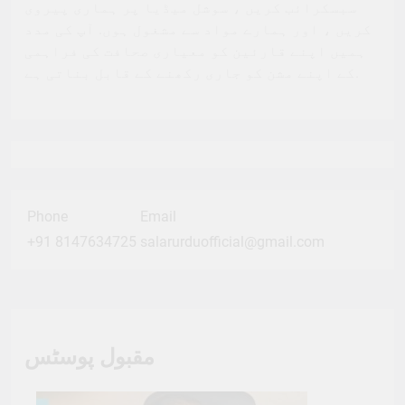
سبسکرائب کریں ، سوشل میڈیا پر ہماری پیروی
کریں ، اور ہمارے مواد سے مشغول ہوں. آپ کی مدد
ہمیں اپنے قارئین کو معیاری صحافت کی فراہمی
کے اپنے مشن کو جاری رکھنے کے قابل بناتی ہے.
Phone
Email
+91 8147634725
salarurduofficial@gmail.com
مقبول پوسٹس