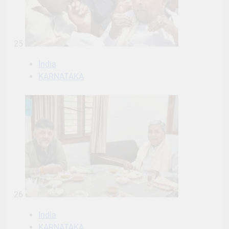
25
India
KARNATAKA
26
India
KARNATAKA