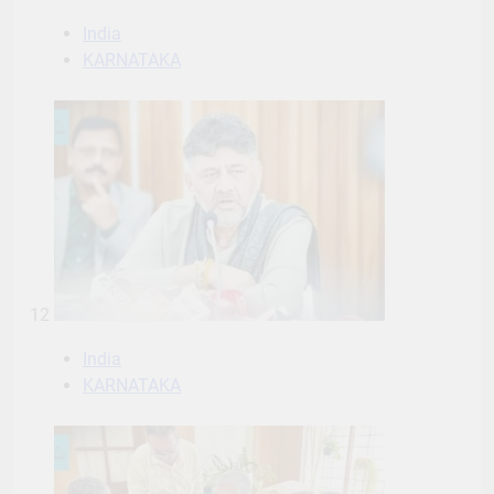
India
KARNATAKA
12
India
KARNATAKA