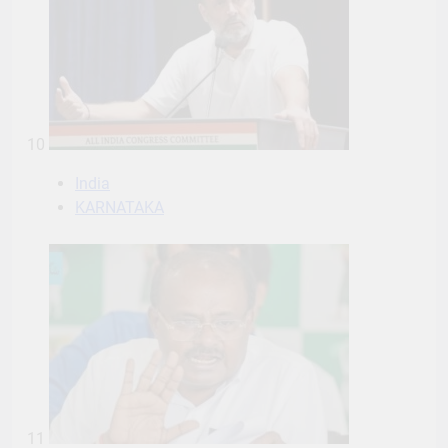
10
India
KARNATAKA
11