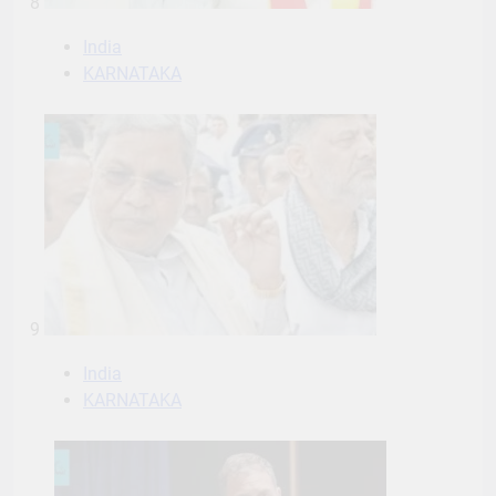
8
India
KARNATAKA
9
India
KARNATAKA