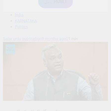
ہبل HUBLI
India
KARNATAKA
Politics
Salar urdu publication
9 months ago
0
1 min