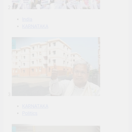
2
India
KARNATAKA
3
KARNATAKA
Politics