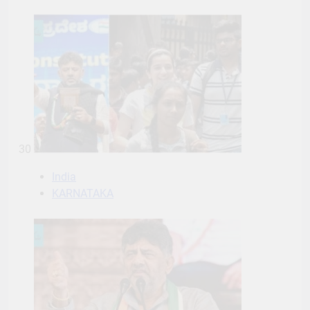
30
India
KARNATAKA