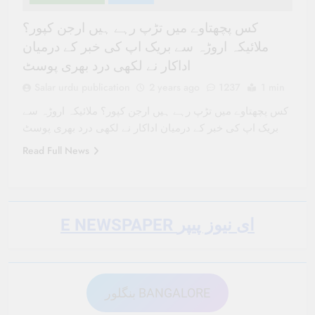
کس پچھتاوے میں تڑپ رہے ہیں ارجن کپور؟
ملائیکہ اروڑہ سے بریک اپ کی خبر کے درمیان
اداکار نے لکھی درد بھری پوسٹ
Salar urdu publication
2 years ago
1237
1 min
کس پچھتاوے میں تڑپ رہے ہیں ارجن کپور؟ ملائیکہ اروڑہ سے
بریک اپ کی خبر کے درمیان اداکار نے لکھی درد بھری پوسٹ
Read Full News
E NEWSPAPER ای نیوز پیپر
بنگلور BANGALORE