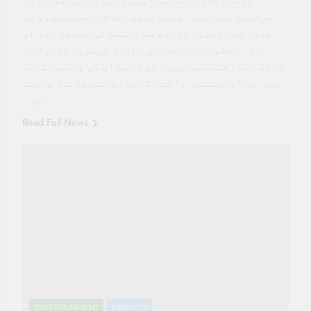
سرخیوں میں ہیں۔ پہلے بیوی نتاشا اسٹینکووچ سے
طلاق، پھر اننیا پانڈے سے ڈیٹنگ کی خبریں اور اب
تازہ معلومات کے مطابق ہاردک جیسمین والیا کے
ساتھ نئے رشتے میں ہیں۔ تو آئیے آپ کو وہ سب بتاتے
ہیں جو آپ جیسمین والیا کے بارے میں جاننا چاہتے
ہیں۔
Read Full News
ENTERTAINMENT
FASHION