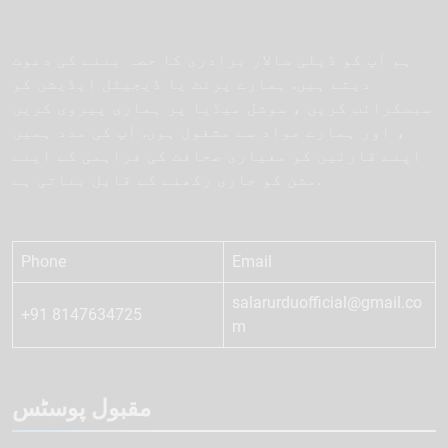
ہم آپ کو ڈیلی سالار برادری کا حصہ بننے کی دعوت
دیتے ہیں. ہمارے پرنٹ یا ڈیجیٹل ایڈیشن کو
سبسکرائب کریں ، سوشل میڈیا پر ہماری پیروی کریں
، اور ہمارے مواد سے مشغول ہوں. آپ کی مدد ہمیں
اپنے قارئین کو معیاری صحافت کی فراہمی کے اپنے
مشن کو جاری رکھنے کے قابل بناتی ہے.
Phone
Email
salarurduofficial@gmail.co
+91 8147634725
m
مقبول پوسٹس