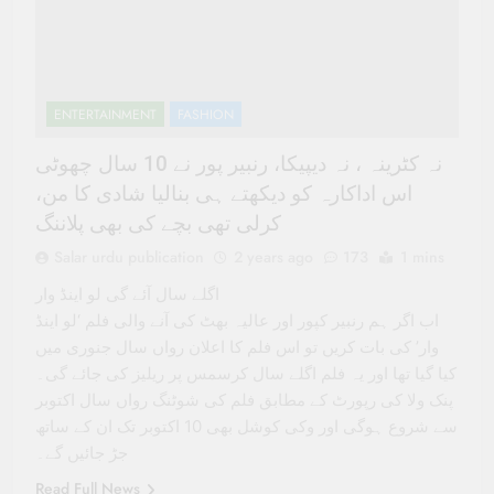
ENTERTAINMENT
FASHION
نہ کٹرینہ ، نہ دیپیکا، رنبیر پور نے 10 سال چھوٹی
اس اداکارہ کو دیکھتے ہی بنالیا شادی کا من،
کرلی تھی بچے کی بھی پلاننگ
Salar urdu publication
2 years ago
173
1 mins
اگلے سال آئے گی لو اینڈ وار
اب اگر ہم رنبیر کپور اور عالیہ بھٹ کی آنے والی فلم ‘لو اینڈ
وار’ کی بات کریں تو اس فلم کا اعلان رواں سال جنوری میں
کیا گیا تھا اور یہ فلم اگلے سال کرسمس پر ریلیز کی جائے گی۔
پنک ولا کی رپورٹ کے مطابق فلم کی شوٹنگ رواں سال اکتوبر
سے شروع ہوگی اور وکی کوشل بھی 10 اکتوبر تک ان کے ساتھ
جڑ جائیں گے۔
Read Full News