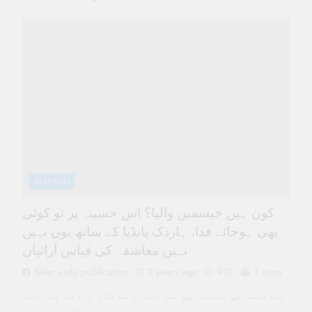
FASHION
کون ہیں جیسمین والیا؟ اس حسینہ پر تو کوئی
بھی ہوجائے فدا، ہاردک پانڈیا کے ساتھ یوں نہیں
نہیں معاشقہ کی قیاس آرائیاں
Salar urdu publication
2 years ago
901
1 mins
ہندوستانی کرکٹ ٹیم کے اسٹار کرکٹر ہاردک پانڈیا
پچھلے کچھ عرصے سے اپنی ذاتی زندگی کو لے کر