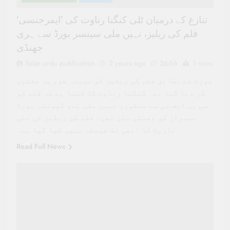
تنازع کے درمیان ٹلی کنگنا رناوت کی ’ایمرجنسی‘
فلم کی ریلیز، نہیں ملی سینسر بورڈ سے ہری
جھنڈی
Salar urdu publication
2 years ago
2666
1 mins
پورٹ کے مطابق فلم کی ریلیز کو مبینہ طور پر ملتوی
کر دیا گیا ہے۔ کنگنا رناوت کا کہنا ہے کہ فلم کو
سی بی ایف سی سے منظوری نہیں ملی ہے، کیونکہ بورڈ
ممبران کو دھمکی ملی تھی۔ فلم کی ریلیز کی نئی
تاریخ کا ابھی تک فیصلہ نہیں کیا گیا ہے۔
Read Full News