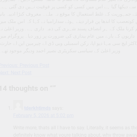
ہ سے دیکھا گیا ہے اس میں کسی کو کسی پر فوقیت نہیں دی گئی ہے۔
لئے جمہوریت کے غلط استعمال کا موقع نہ ملے۔ معروف کنڑا ادیبہ بانو
وتعصب کا اندھا پن قرار دیتے ہوئے سدارامیا نے کہا کہ اس ملک میں
رنا ملک کے ہر انصاف پسند شہری کی ذمہ داری ہے۔وزیر اعلیٰ نے
داریوں کے بارے میں عام بیداری کی ضرورت پر زور دیا۔ پروگرام میں
ڈاکٹر ایچ سی مہا دیو اپا، رکن اسمبلی وبی ڈی اے چیرمین این اے حارث
وزیر اعلیٰ کے سیاسی سکریٹری نصیر احمد ودیگر موجود تھے۔
Previous:
Previous Post
Post
Next:
Next Post
navigation
14 thoughts on “
”
tderkhtimds
says:
February 5, 2026 at 5:02 pm
Write more, thats all I have to say. Literally, it seems as 
definitely know what youre talking about, why throw away 