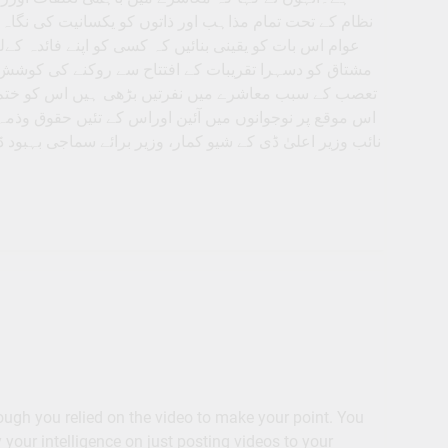
نظام کے تحت تمام مذاہب اور ذاتوں کو یکسانیت کی نگا
عوام اس بات کو یقینی بنائیں کہ کسی کو اپنے فائدہ کے
مشتاق کو دسہرا تقریبات کے افتتاح سے روکنے کی کوشش ک
تعصب کے سبب معاشرے میں نفرتیں بڑھی ہیں اس کو ختم ک
اس موقع پر نوجوانوں میں آئین اوراس کے تئیں حقوق وذمہ 
نائب وزیر اعلیٰ ڈی کے شیو کمار، وزیر برائے سماجی بہبود ،
though you relied on the video to make your point. You
your intelligence on just posting videos to your