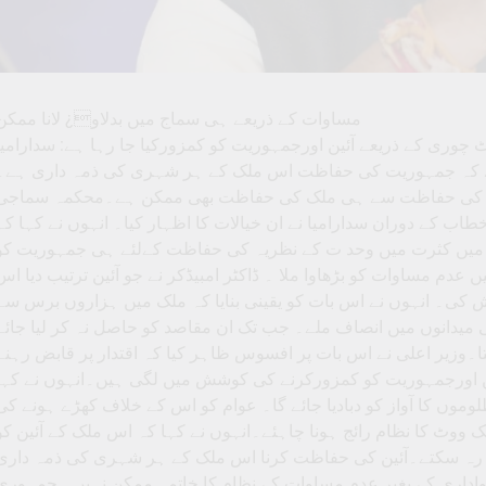
مساوات کے ذریعے ہی سماج میں بدلاو¿ لانا ممکن
 چوری کے ذریعے آئین اورجمہوریت کو کمزورکیا جا رہا ہے: سدارامیا
ا نے کہا ہے کہ جمہوریت کی حفاظت اس ملک کے ہر شہری کی ذمہ داری ہے۔
وریت کی حفاظت سے ہی ملک کی حفاظت بھی ممکن ہے۔محکمہ سماجی
اب کے دوران سدارامیا نے ان خیالات کا اظہار کیا۔ انہوں نے کہا کہ
 میں کثرت میں وحد ت کے نظریہ کی حفاظت کےلئے ہی جمہوریت کو
عدم مساوات کو بڑھاوا ملا ۔ ڈاکٹر امبیڈکر نے جو آئین ترتیب دیا اس
 کی۔ انہوں نے اس بات کو یقینی بنایا کہ ملک میں ہزاروں برس سے
میدانوں میں انصاف ملے۔ جب تک ان مقاصد کو حاصل نہ کر لیا جائے
وزیر اعلی نے اس بات پر افسوس ظاہر کیا کہ اقتدار پر قابض رہنے
یں اورجمہوریت کو کمزورکرنے کی کوشش میں لگی ہیں۔انہوں نے کہا
وموں کا آواز کو دبادیا جائے گا۔ عوام کو اس کے خلاف کھڑے ہونے کی
ووٹ کا نظام رائج ہونا چاہئے۔انہوں نے کہا کہ اس ملک کے آئین کو
رہ سکتے۔آئین کی حفاظت کرنا اس ملک کے ہر شہری کی ذمہ داری
واداری کے بغیر عدم مساوات کے نظام کا خاتمہ ممکن نہیں۔ جمہوری