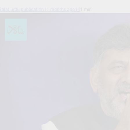
Salar urdu publication
11 months ago
14
1 min