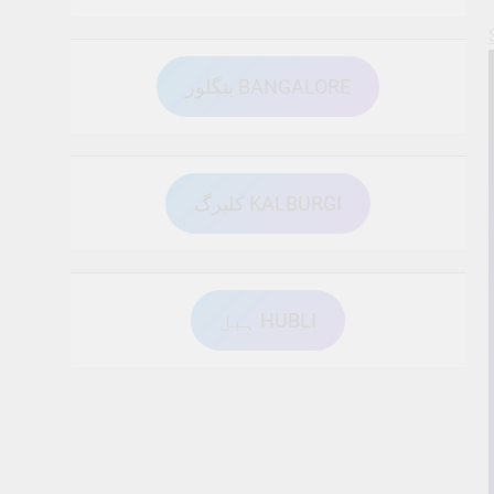
بنگلور BANGALORE
کلبرگ KALBURGI
ہبل HUBLI