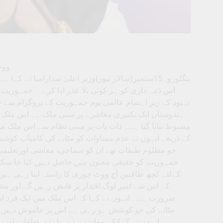
ووٹ
بنگلورو۔15ستمبر(سالار نیوز)وزیر اعلیٰ سدارامی
اس ذمہ داری کو ہر کوئی بلا عذر ادا کرے ۔ جمہ
بہبود کے زیر اہتمام عالمی یوم جمہوریت کے پروگرام سے خط
ہندوستان ایک تکثیری معاشرے پر مبنی ملک ہے اس ملک
مضبوط بنایا گیا ہے۔ ذات پات پر مبنی نظام سے اس ملک میں 
کے ذریعے انہوں نے عدم مساوات کو مٹانے کی کامیاب کوشش
جو مظلوم طبقات تھے ان کو سماجی، معاشی اورتعلیمی 
جمہوریت کو حقیقی معنوں میں حاصل نہیں کیا جا سکتا۔
کےلئے کچھ طاقتیں آج ووٹ چوری کا راستہ اپنا رہی ہ
کہ اس سے امیر لوگ اقتدار پر قابض رہیں گے اور مظل
ضرورت ہے۔ انہوں نے کہا کہ اس ملک میں ایک فرد ایک 
مٹانے کی جو کوشش ہو رہی ہے اس پر خاموش نہیں 
ہے۔انہوں نے کہا کہ معاشرے میں باہمی تعلقات اورر