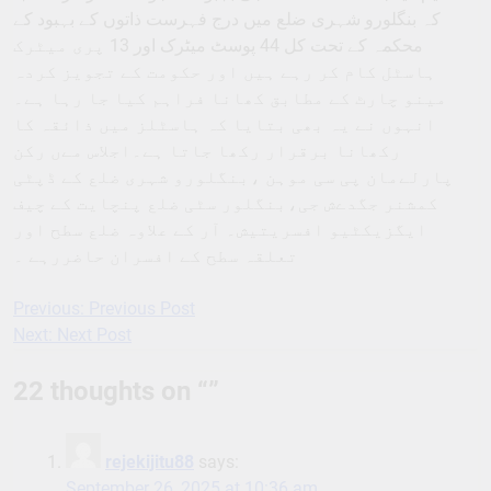
کہ بنگلورو شہری ضلع میں درج فہرست ذاتوں کے بہبود کے
محکمہ کے تحت کل 44 پوسٹ میٹرک اور 13 پری میٹرک
ہاسٹل کام کر رہے ہیں اور حکومت کے تجویز کردہ
مینو چارٹ کے مطابق کھانا فراہم کیا جا رہا ہے۔
انہوں نے یہ بھی بتایا کہ ہاسٹلز میں ذائقہ کا
رکھانا برقرار رکھا جاتا ہے۔اجلاس مےں رکن
پارلےمان پی سی موہن ،بنگلورو شہری ضلع کے ڈپٹی
کمشنر جگدےش جی،بنگلور سٹی ضلع پنچایت کے چیف
ایگزیکٹیو افسریتیش۔ آر کے علاوہ ضلع سطح اور
تعلقہ سطح کے افسران حاضررہے ۔
Previous:
Previous Post
Post
Next:
Next Post
navigation
22 thoughts on “
”
rejekijitu88
says:
September 26, 2025 at 10:36 am