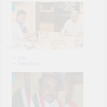
17
India
KARNATAKA