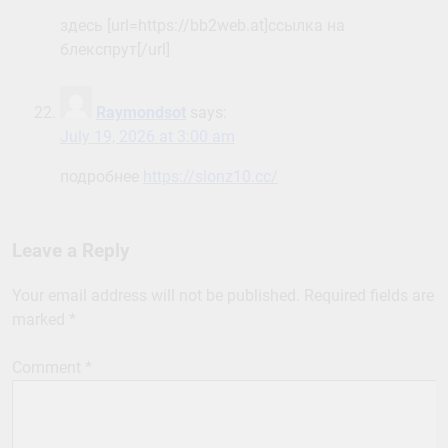
здесь [url=https://bb2web.at]ссылка на
блекспрут[/url]
Raymondsot
says:
July 19, 2026 at 3:00 am
подробнее
https://slonz10.cc/
Leave a Reply
Your email address will not be published.
Required fields are
marked
*
Comment
*