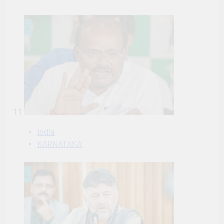
11
India
KARNATAKA