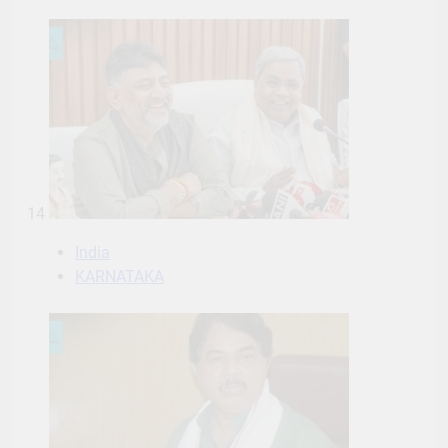
14
India
KARNATAKA