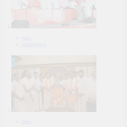
6
India
KARNATAKA
7
India