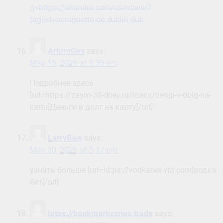
q=https://letundra.com/es/news/?
taglist=aeropuerto-de-dublin-dub
ArturoGes
says:
May 15, 2026 at 5:35 am
Подробнее здесь
[url=https://zaym-30-dney.ru/loans/dengi-v-dolg-na-
kartu]Деньги в долг на карту[/url]
LarryBaw
says:
May 30, 2026 at 3:37 pm
узнать больше [url=https://vodkabet-vbt.com]водка
бет[/url]
https://bookmarkzones.trade
says: