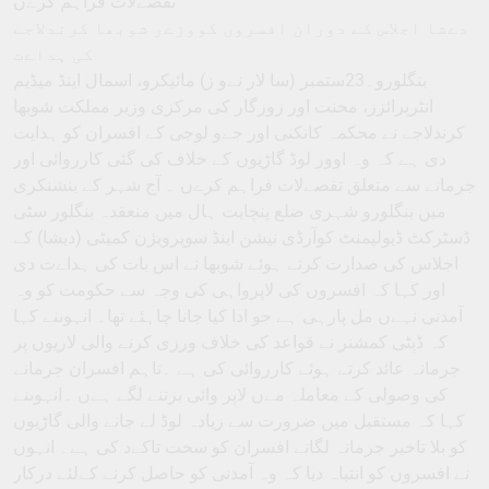
تفصےلات فراہم کرےں
دےشا اجلاس کے دوران افسروں کووزےر شوبھا کرندلاجے
کی ہداےت
بنگلورو۔23ستمبر (سا لار نےو ز) مائیکرو، اسمال اینڈ میڈیم
انٹرپرائزز، محنت اور روزگار کی مرکزی وزیر مملکت شوبھا
کرندلاجے نے محکمہ کانکنی اور جےو لوجی کے افسران کو ہدایت
دی ہے کہ وہ اوور لوڈ گاڑیوں کے خلاف کی گئی کارروائی اور
جرمانے سے متعلق تفصےلات فراہم کرےں ۔ آج شہر کے بنشنکری
میں بنگلورو شہری ضلع پنچایت ہال میں منعقدہ بنگلور سٹی
ڈسٹرکٹ ڈیولپمنٹ کوآرڈی نیشن اینڈ سوپرویژن کمیٹی (دیشا) کے
اجلاس کی صدارت کرتے ہوئے شوبھا نے اس بات کی ہداےت دی
اور کہا کہ افسروں کی لاپرواہی کی وجہ سے حکومت کو وہ
آمدنی نہےں مل پارہی ہے جو ادا کیا جانا چاہئے تھا۔ انہوںنے کہا
کہ ڈپٹی کمشنر نے قواعد کی خلاف ورزی کرنے والی لاریوں پر
جرمانہ عائد کرتے ہوئے کارروائی کی ہے ۔تاہم افسران جرمانے
کی وصولی کے معاملہ مےں لاپر وائی برتنے لگے ہےں ۔انہوںنے
کہا کہ مستقبل میں ضرورت سے زیادہ لوڈ لے جانے والی گاڑیوں
کو بلا تاخیر جرمانہ لگانے افسران کو سخت تاکےد کی ہے۔ انہوں
نے افسروں کو انتباہ دیا کہ وہ آمدنی کو حاصل کرنے کےلئے درکار