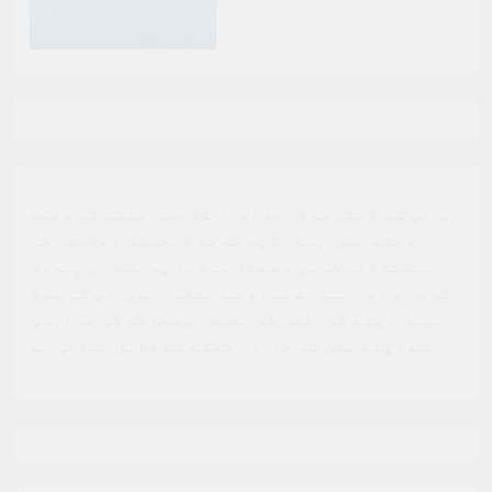
ہم آپ کو ڈیلی سالار برادری کا حصہ بننے کی دعوت
دیتے ہیں. ہمارے پرنٹ یا ڈیجیٹل ایڈیشن کو
سبسکرائب کریں ، سوشل میڈیا پر ہماری پیروی
کریں ، اور ہمارے مواد سے مشغول ہوں. آپ کی مدد
ہمیں اپنے قارئین کو معیاری صحافت کی فراہمی
کے اپنے مشن کو جاری رکھنے کے قابل بناتی ہے.