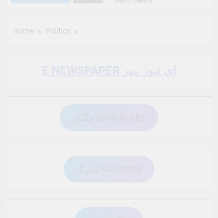
6 Months Ago
6 Months Ago
Home
Politics
6 Months Ago
6 Months Ago
E NEWSPAPER ای نیوز پیپر
6 Months Ago
6 Months Ago
بنگلور BANGALORE
6 Months Ago
6 Months Ago
6 Months Ago
6 Months Ago
کلبرگ KALBURGI