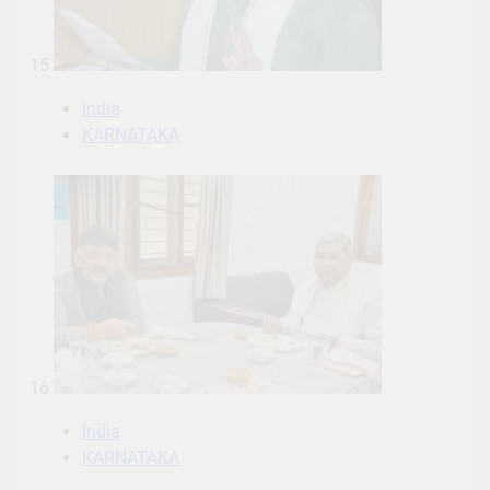
15
India
KARNATAKA
16
India
KARNATAKA