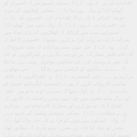
اقدامات کرےں ۔انہوںنے کہا کہ محکمہ اسپورٹس کے افسران کو
’کھیلو انڈیا‘ پر زیادہ زور دینا چاہ’ہ، مقامی کھلاڑیوں کی مزید
حوصلہ افزائی کےلئے درکار اقدامات کرنے افسروں کو ہداےت
دی۔ افسران سے انہوںنے کہا کہ آنے والے دنوں میں ’کھیلو انڈیا‘
اسپورٹس میٹ میں کرناٹک کے کھلاڑیوں کی بڑی تعداد میں
شرکت کےلئے سہولت فراہم کریں۔شوبھا نے افسوس کا اظہار
کر تے ہوئے کہا کہ جل جیون مشن پراجکٹ کے تحت شروع کئے
گئے کام ناقص معیار کے ہیں اورچند جگہوں پر کنٹراکٹروں کو کام
کئے بغیر بل وصول کرنے کی شکایتیں موصول ہوئی ہیں۔پتا چلا
ہے کہ بہت سے مکانوں کو کنکشن نہیں دیا گیا ہے ۔ اس موقع پر
مرکزی وزےر نے ڈپٹی کمشنر سے کہا کہ وہ کنٹراکٹروں کے خلاف
مناسب کارروائی کریں۔انہوں نے اسسٹنٹ ایگزیکٹیو انجینئر کو
ہدایت دی ہے کہ وہ لوک سبھا کے ممبران کو مہادیو پورہ حلقہ
اور دیگر تمام حلقوں میں جل جیون مشن پراجکٹ کے کاموں کے
افتتاح کےلئے مدعو کریں اور معیاری کام انجام دیں ۔ مرکزی
وزےر مملکت نے کہا کہ محکمہ سوشیل ویلفیئر کی حدود مےں
آنے والے ہاسٹلوں میں بچوں کو فراہم کئے جانے والے کھانے کے
معیار کو چیک کیا جائے اور مقررہ مینو چارٹ کے مطابق کھانا
تقسیم کیا جائے۔محکمہ سماجی بہبود کے جوائنٹ ڈائرکٹر نے کہا