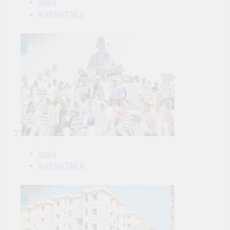
India
KARNATAKA
2
India
KARNATAKA