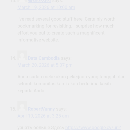
출장마사지
says:
March 19, 2026 at 10:00 am
I’ve read several good stuff here. Certainly worth
bookmarking for revisiting. I surprise how much
effort you put to create such a magnificent
informative website.
Data Cambodia
says:
March 20, 2026 at 5:37 pm
Anda sudah melakukan pekerjaan yang tangguh dan
seluruh komunitas kami akan berterima kasih
kepada Anda.
RobertVunny
says:
April 19, 2026 at 3:25 am
узнать больше Здесь
https://www.google.cv/url?