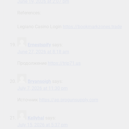
June 19, 2026 at 2:07 pm
References:
Legiano Casino Login
https://bookmarkzones.trade
Ernestspify
says:
June 27, 2026 at 8:18 am
Продолжение
https://trip71.us
Bryansoigh
says:
July 7, 2026 at 11:30 pm
Источник
https://ap.progunsupply.com
Kellyhal
says:
July 15, 2026 at 5:37 pm