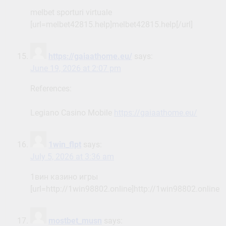
melbet sporturi virtuale
[url=melbet42815.help]melbet42815.help[/url]
https://gaiaathome.eu/
says:
June 19, 2026 at 2:07 pm
References:
Legiano Casino Mobile
https://gaiaathome.eu/
1win_flpt
says:
July 5, 2026 at 3:36 am
1вин казино игры
[url=http://1win98802.online]http://1win98802.online[/u
mostbet_musn
says: