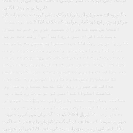
کرناٹک ہائی کورٹ نے کمار سوامی کے خلاف ایف آئی آر کے تحت
کارروائی پر روک لگائی
بنگلورو، 4 دسمبر (یو این آئی) کرناٹک ہائی کورٹ نے جمعرات کو
مرکزی وزیر ایچ ڈی کمار سوامی کے خلاف 2024 کے لوک سبھا
انتخابی مہم کے دوران مبینہ طور پر جھوٹے بیان
دینے کے الزام میں درج ایف آئی آر کے تحت مزید
کارروائی پر روک لگا دی۔ جسٹس ایس سنیل دت یادو نے
مسٹر کمار سوامی کی درخواست پر سماعت کرتے ہوئے
مجسٹریٹ کورٹ کے نوٹس کے حکم کو چیلنج کرتے ہوئے
کہا کہ اس معاملے پر غور کرنے کی ضرورت ہے ۔ اس کے
بعد عدالت نے جنوری کے تیسرے ہفتے میں اگلی سماعت
تک بنگلورو میں جاری کارروائی پر روک لگا دی۔
عدالت نے عبوری روک لگانے سے پہلے ریاست اور
فلائنگ اسکواڈ کے افسر کو نوٹس جاری کیا۔ یہ
معاملہ بھارتیہ جنتا پارٹی (بی جے پی) کے امیدوار
وی سومنا کی حمایت میں کمار سوامی کی تقریر سے
متعلق ہے ۔ 14 اپریل 2024 کو دئے گئے بیان میں اس نے مبینہ
طور پر سومنا کے مخالف کو گینگسٹر کوتوال رام چندر کا شاگرد
بتایا۔ ایف آئی آر میں تعزیرات ہند کی دفعہ 171جی اور عوامی