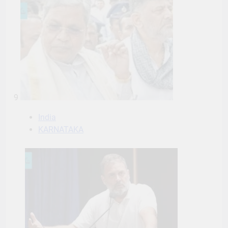
9
India
KARNATAKA