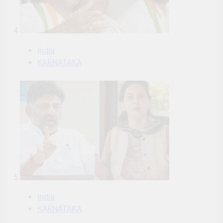
4
India
KARNATAKA
5
India
KARNATAKA