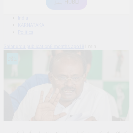
ہبل HUBLI
India
KARNATAKA
Politics
Salar urdu publication
8 months ago
18
1 min