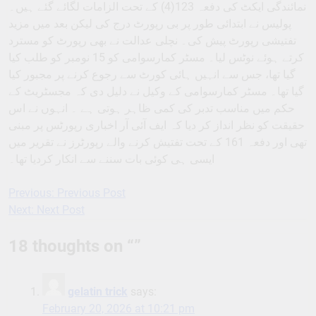
نمائندگی ایکٹ کی دفعہ 123(4) کے تحت الزامات لگائے گئے ہیں۔
پولیس نے ابتدائی طور پر بی رپورٹ درج کی لیکن بعد میں مزید
تفتیشی رپورٹ پیش کی۔ نچلی عدالت نے بھی رپورٹ کو مسترد
کرتے ہوئے نوٹس لیا۔ مسٹر کمارسوامی کو 15 نومبر کو طلب کیا
گیا تھا، جس سے انہیں ہائی کورٹ سے رجوع کرنے پر مجبور کیا
گیا تھا۔ مسٹر کمارسوامی کے وکیل نے دلیل دی کہ مجسٹریٹ کے
حکم میں مناسب تدبر کی کمی ظاہر ہوتی ہے ۔ انہوں نے اس
حقیقت کو نظر انداز کر دیا کہ ایف آئی آر اخباری رپورٹس پر مبنی
تھی اور دفعہ 161 کے تحت تفتیش کرنے والے رپورٹرز نے تقریر میں
ایسی ہی کوئی بات سننے سے انکار کردیا تھا۔
Previous:
Previous Post
Post
Next:
Next Post
navigation
18 thoughts on “
”
gelatin trick
says:
February 20, 2026 at 10:21 pm