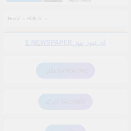
6 Months Ago
6 Months Ago
Home
Politics
6 Months Ago
6 Months Ago
E NEWSPAPER ای نیوز پیپر
6 Months Ago
6 Months Ago
بنگلور BANGALORE
6 Months Ago
6 Months Ago
6 Months Ago
6 Months Ago
کلبرگ KALBURGI