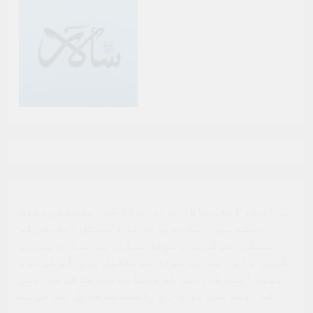
ہم آپ کو ڈیلی سالار برادری کا حصہ بننے کی دعوت
دیتے ہیں. ہمارے پرنٹ یا ڈیجیٹل ایڈیشن کو
سبسکرائب کریں ، سوشل میڈیا پر ہماری پیروی
کریں ، اور ہمارے مواد سے مشغول ہوں. آپ کی مدد
ہمیں اپنے قارئین کو معیاری صحافت کی فراہمی
کے اپنے مشن کو جاری رکھنے کے قابل بناتی ہے.