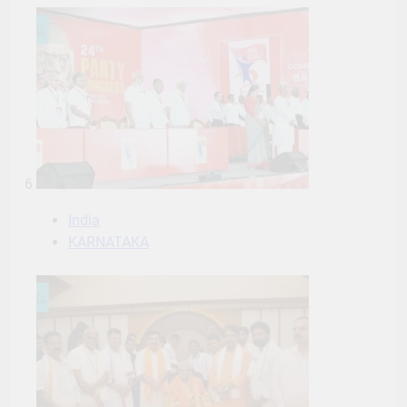
6
India
KARNATAKA