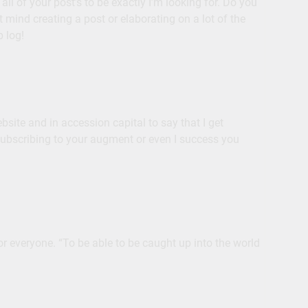
all of your post’s to be exactly I’m looking for. Do you
t mind creating a post or elaborating on a lot of the
 log!
bsite and in accession capital to say that I get
subscribing to your augment or even I success you
for everyone. “To be able to be caught up into the world