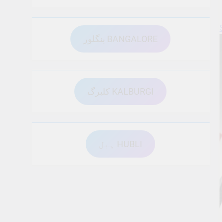
بنگلور BANGALORE
کلبرگ KALBURGI
ہبل HUBLI