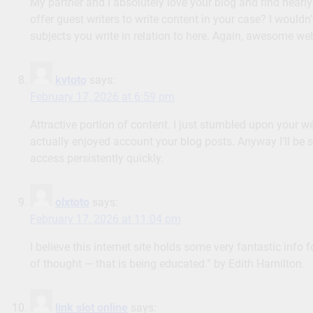
My partner and I absolutely love your blog and find nearly 
offer guest writers to write content in your case? I wouldn’
subjects you write in relation to here. Again, awesome web
kvtoto
says:
February 17, 2026 at 6:59 pm
Attractive portion of content. I just stumbled upon your we
actually enjoyed account your blog posts. Anyway I’ll be 
access persistently quickly.
olxtoto
says:
February 17, 2026 at 11:04 pm
I believe this internet site holds some very fantastic info 
of thought — that is being educated.” by Edith Hamilton.
link slot online
says: