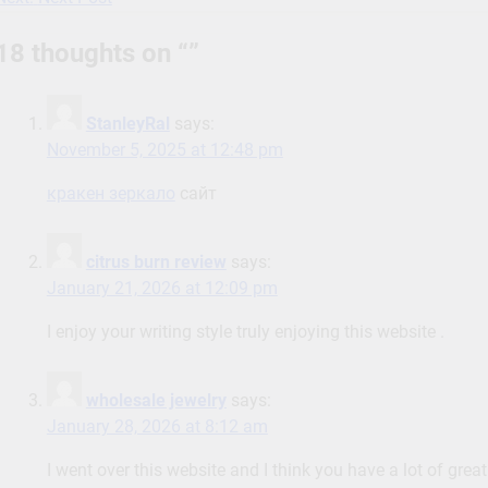
navigation
18 thoughts on “
”
StanleyRal
says:
November 5, 2025 at 12:48 pm
кракен зеркало
сайт
citrus burn review
says:
January 21, 2026 at 12:09 pm
I enjoy your writing style truly enjoying this website .
wholesale jewelry
says:
January 28, 2026 at 8:12 am
I went over this website and I think you have a lot of great 