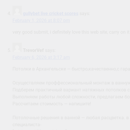
gullybet live cricket scores
says:
February 1, 2026 at 8:07 pm
very good submit, i definitely love this web site, carry on it
TrevorVef
says:
February 6, 2026 at 3:17 am
Потолки в Архангельске — быстро,качественно,с гара
Осуществляем проффессиональный монтаж в ванную, 
Подберем практичный вариант натяжных потолков с
Выполняем работы любой сложности, предлагаем бо
Рассчитаем стоимость — напишите!
Потолочные решения в ванной — любая расцветка. в
специалиста-