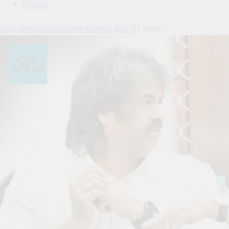
Politics
Salar urdu publication
9 months ago
18
1 mins