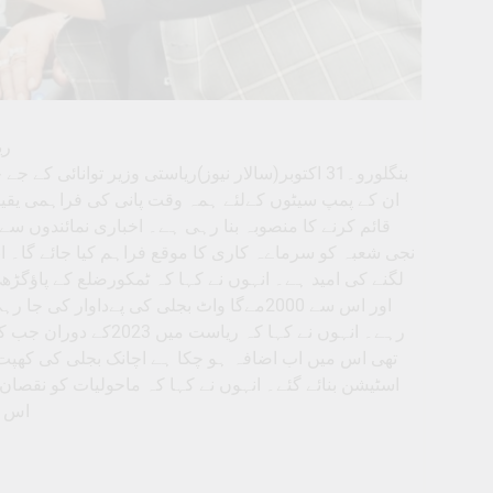
ریا
بنگلورو۔31 اکتوبر(سالار نیوز)ریاستی وزیر توانائ
قائم کرنے کا منصوبہ بنا رہی ہے۔ اخباری نمائندوں سے ب
لگنے کی امید ہے۔ انہوں نے کہا کہ ٹمکورضلع کے پاﺅگڑھ 
اور اس سے 2000مےگا واٹ بجلی کی پےداوار
اسٹیشن بنائے گئے۔ انہوں نے کہا کہ ماحولیات کو نقصان 
اس سے ریاست م