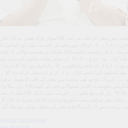
ست میں بجلی کی قلت سے نپٹنے 100سولار پارک تعمیر ہو ںگے: جارج
ی کے جے جارج نے کہا ہے کہ کرناٹک میں بجلی کی قلت سے نپٹنے اور کسانوں کو
ان کے پمپ سیٹوں کےلئے ہمہ وقت پانی کی فراہمی یقینی بنانے کےلئے ریاستی حکومت100مقامات پر شمسی توانائی کے پلا
ات کرتے ہوئے جارج نے کہا کہ ان سولار توانائی پلانٹوں کی تیاری میں
نجی شعبہ کو سرماےہ کاری کا موقع فراہم کیا جائے گا۔ انہوں نے کہا کہ ان تمام پراجکٹوں پر 10ہزارکروڑ روپے تک کا سرم
میں کسانوں کی اراضی کراےہ پر لے کر وہاں سولار پار ک بنایا گیا ہے
 کی جا رہی ہے۔ اس کے باوجود بھی ریاست میں بجلی کی قلت کا مسئلہ برقرار
رہے۔ انہوں نے کہا کہ ریاست میں 2023کے دوران جب کانگریس حکومت نے اقتدار سنبھالا تو بجلی کی کھپت 8-9ہزار می
تھی اس میں اب اضافہ ہو چکا ہے اچانک بجلی کی کھپت 18-19ہزار تک پہنچ چکی ہے۔ اس سے نپٹنے کےلئے 120بجلی
پہنچائے بغیر شراوتی پمپ اسٹوریج پراجکٹ کا کام شروع کیا جائے گا۔
یں 3ہزار میگا واٹ بجلی کی پیداوار ممکن ہو سکے گی۔
Previous:
Previous Post
Post
Next:
Next Post