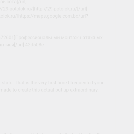
высота[/url]
-potolok.ru/]http://29-potolok.ru/[/url]
tolok.ru/]https://maps.google.com.bo/url?
&t=3572601]Профессиональный монтаж натяжных
нтией[/url] 42d508e
 state. That is the very first time I frequented your
ade to create this actual put up extraordinary.