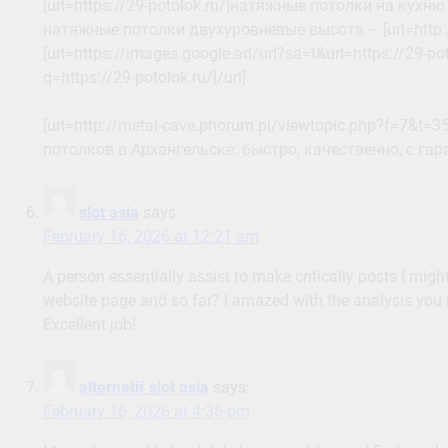
[url=https://29-potolok.ru/]натяжные потолки на кухню 
натяжные потолки двухуровневые высота – [url=http://29
[url=https://images.google.ad/url?sa=t&url=https://29-po
q=https://29-potolok.ru/[/url]
[url=http://metal-cave.phorum.pl/viewtopic.php?f=7
потолков в Архангельске: быстро, качественно, с гара
slot asia
says:
February 16, 2026 at 12:21 am
A person essentially assist to make critically posts I might
website page and so far? I amazed with the analysis you m
Excellent job!
alternatif slot asia
says:
February 16, 2026 at 4:36 pm