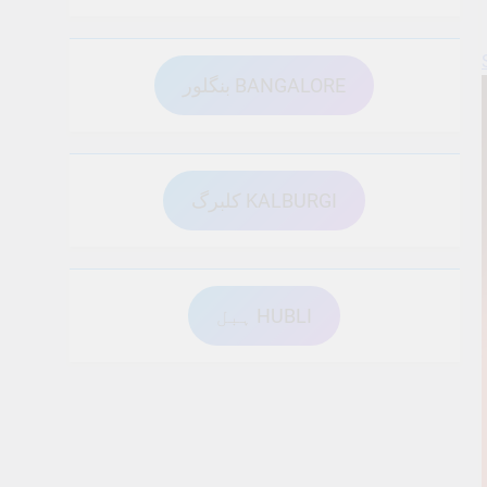
بنگلور BANGALORE
کلبرگ KALBURGI
ہبل HUBLI