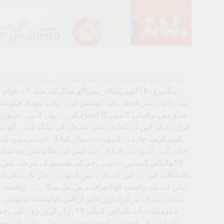
مودی حکومت سے وزیر اعلیٰ سدارامیا کا سوال،
بنگلورو۔6 اکتوبر(سالار نیوز)آٹھ سال تک ملک ک
سہرا اپنے سر باندھنے کی کوشش کرنے والی مودی حکومت کو
ضلع میں ترقیاتی کاموں کا افتتاح کرتے ہوئے کہی۔ انہو
قرار دے کر اس کے ڈھانچے میں سدھار کی مانگ کی ۔ آٹھ س
کمی کرنی چاہئے۔ انہوں نے سوال کیا کہ اتنے برسوں تک
15مالیاتی کمیشن نے بھی رقم کی تقسیم کے مرحلہ می
ناانصافی کی ہے اس کے بارے میں انہوں نے چار بار دہلی ک
لیکن اب تک ریاست کو انصاف نہیں مل سکا ہے۔ ریاست کے س
بی جے پی کے مرکزی وزراءاور اراکین پارلیمنٹ خاموش ہی
حکومت نے اب تک اس کےلئے 13