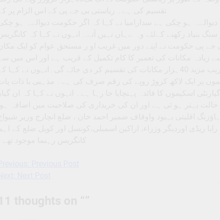
تقسیم کی ہے۔ ریاستی بی جے پی کے اس الزام پر کہ
یوالےہ ہو چکی ہے سدارامیا نے کہا کہ اگر حکومت دیوالےہ ہو چکی
تاح اور سنگ بنیاد رکھنے کےلئے وہ ےہاں نہیں آتے۔ انہوں نے کہا کہ کانگریس
 جے پی حکومت نے اپنے دور میں غریب او ر مستحق عوام کو ایک مکان
ے زیادہ مکانات کی تعمیر کا کام تکمیل کے قریب ہے اور اس میں سے
40ہزار مکانات مستحقین کو دئےے جا چکے ہیں ۔ عنقریب مزید 40ہزار مکانات کی تقسیم کر دی جائے گی۔انہوں نے کہا ک
موں پر ایک لاکھ کروڑ روپے کی رقم صرف کی ہے۔ مذہبی یا ذات پات
یارنٹی اسکیموں کا فائدہ پہنچایا جا رہا ہے۔ انہوں نے کہا کہ ان گیار
لت بہتر ہو ئی ہے اور ان کی خریداری کی صلاحیت میں اضافہ ہوا
اﺅزنگ اقلیتی بہبود واوقاف ضمیر احمد خان ، ضلع انچارج وزیر شیواج
رایا ریڈی اوردیگر وزراء، اراکین اسمبلی،کونسل اور کوپل ضلع کے اہم
کانگریس رہنما موجود تھے۔
Previous:
Previous Post
Post
Next:
Next Post
navigation
11 thoughts on “
”