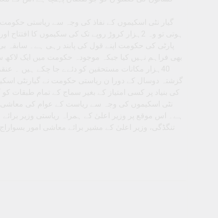
گیار نٹی اسکیموں کے نفاذ کی وجہ سے ریاستی حکومت د
ہوتی تو وہ 2ہزار کروڑ روپے تک کی سکیموں کا افت
پارٹی کی حکومت اپنے قول کی پابند رہی ہے۔ سابقہ بی
بھی فراہم نہیں کیا جبکہ موجودہ حکومت میں ایک لاکھ س
گزشتہ دوسال کے دورا ن ریاستی حکومت نے گیارنٹی اسکی
کی بنیاد پر کسی امتیاز کے بغیر سماج کے تمام طبقات کو گ
نٹی اسکیموں کی وجہ سے ریاست کے عوام کی معاشی حا
ہے۔ اس موقع پر وزیر اعلیٰ کے ہمراہ ریاستی وزیر برائے ہ
تنگڈگی، وزیر اعلیٰ کے مشیر برائے معاشی امور بسواراج 