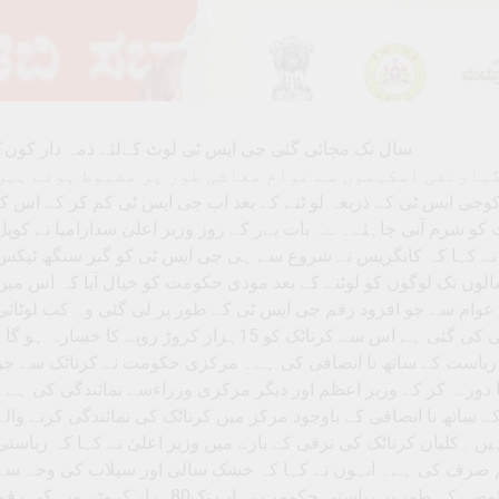
سال تک مچائی گئی جی ایس ٹی لوٹ کےلئے ذمہ دار کون؟
گیارنٹی اسکیموں سے عوام معاشی طور پر مضبوط ہوئے ہیں
ے عوام کوجی ایس ٹی کے ذریعہ لو ٹنے کے بعد اب جی ایس ٹی کم کر کے اس کا
 شرم آنی چاہئے۔ ےہ بات پےر کے روز وزیر اعلیٰ سدارامیا نے کوپل
ں نے کہا کہ کانگریس نے شروع سے ہی جی ایس ٹی کو گبر سنگھ ٹیکس
الوں تک لوگوں کو لوٹنے کے بعد مودی حکومت کو خیال آیا کہ اس میں
 عوام سے جو افزود رقم جی ایس ٹی کے طور پر لی گئی وہ کب لوٹائی
جائے گی۔ انہوں نے کہا کہ جی ایس ٹی نظام میں جو تبدیلی کی گئی ہے اس سے کرناٹک کو 15ہزار کروڑ روپے کا خسارہ ہو گ
ں ریاست کے ساتھ نا انصافی کی ہے۔ مرکزی حکومت نے کرناٹک سے جو
ا دور ہ کر کے وزیر اعظم اور دیگر مرکزی وزراءسے نمائندگی کی ہے۔
اتھ نا انصافی کے باوجود مرکز میں کرناٹک کی نمائندگی کرنے والے
ں ۔کلیان کرناٹک کی ترقی کے بارے میں وزیر اعلیٰ نے کہا کہ ریاستی
ہزار کروڑ روے کی رقم صرف کی ہے۔ انہوں نے کہا کہ خشک سالی اور سیلاب کی وجہ سے
کسانوں کی فصلو ں کو جو نقصان پہنچا ہے اس کے معاوضہ کے طور پر ریاستی حکومت نے اب تک80ہزار کروڑر وپے کی 