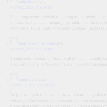
situs toto
says:
March 2, 2026 at 9:39 pm
Seseorang secara esensial menolong untuk membuat secara
pertama kalinya saya mengunjungi halaman situs web An
yang Anda lakukan untuk membuat publikasi luar biasa ini
high heels individual
says:
March 6, 2026 at 6:24 pm
Thanks a lot for sharing this with all of us you actually
also visit my site =). We could have a link exchange agr
senangslot
says:
March 17, 2026 at 2:06 pm
I’m just writing to make you know what a amazing discov
web page. She learned a lot of issues, with the inclusion o
many others with no trouble thoroughly grasp a variety of