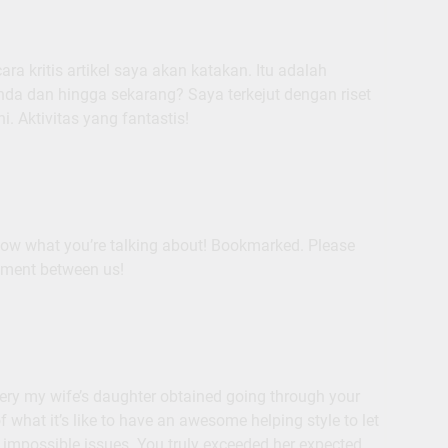
 kritis artikel saya akan katakan. Itu adalah
da dan hingga sekarang? Saya terkejut dengan riset
. Aktivitas yang fantastis!
 know what you’re talking about! Bookmarked. Please
eement between us!
ery my wife’s daughter obtained going through your
f what it’s like to have an awesome helping style to let
 impossible issues. You truly exceeded her expected