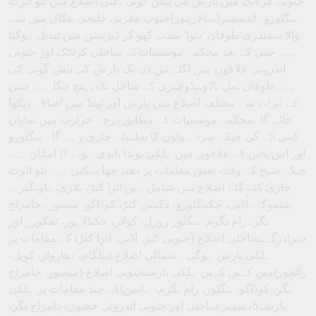
جنوبی کرناٹک میں بارش کی پیش گوئی ،کئی اضلاع میں یلو الرٹ
بنگلورو۔3دسمبر(سالارنیوز)جنوب مغربی خلیجی بنگال میں بننے
والا سمندری طوفان ‘دتوا’ شدت کھو کر ڈپریشن میں تبدیل ہوگیا
ہے، جس کے بعد محکمہ موسمیات نے ساحلی کرناٹک اور جنوبی
اندرونی علاقوں میں اگلے تین دن تک بارش کی پیش گوئی کی
ہے۔طوفان تمل ناڈوـپڈوچیری کے ساحل تک پہنچ چکا ہے، جس
کے اثرات سے مختلف اضلاع میں بارش اور ٹھنڈ میں اضافہ دیکھا
جائے گا۔محکمہ موسمیات کے مطابق درجۂ حرارت میں نمایاں
کمی آئے گی جبکہ سرد ہواؤں کا سلسلہ جاری رہے گا۔ بنگلورو
اور آس پاس کے علاقوں میں ہلکی بوندا باندی ہونے کا امکان ہے،
جبکہ صبح کے وقت بعض مقامات پر دھند چھا سکتی ہے۔یلو الرٹ
جاری کئے گئے اضلاع میں شامل ہیں:اترا کنڑ، بلاری، داونگیرے،
شیموگہ، اْڈپی، چکمگلورو، دکشن کنڑ، کوڈاگو، میسور، چامراج
نگر، رام نگرم، بنگلور رورل، کولار، چکبالا پور، ٹمکورر اور
چترادرگہـساحلی اضلاع (جنوبی کنڑ، اڈپی، اترا کنڑ) کے مقامات پر
ہلکی بارش ہوگی ۔شمالی اضلاع (بیلگام، دھارواڑ، کوپل،
رائچور)میں کہیں کہیں ہلکی بارشـجنوبی اضلاع (میسور، چامراج
نگر، کوڈاگو، بنگلور، رام نگرم، ہاسن)کے چند مقامات پر ہلکی
بارشـ 5دسمبر ساحلی اور جنوبی اندرونی حصوں،چامراج نگر،