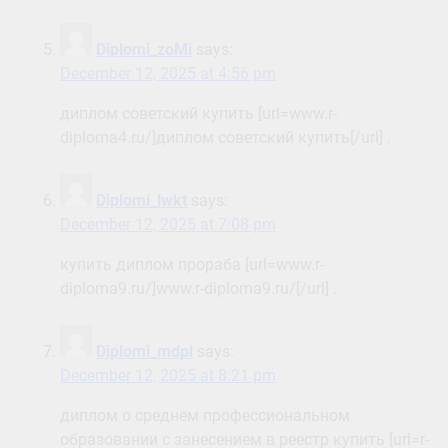
Diplomi_zoMi
says:
December 12, 2025 at 4:56 pm
диплом советский купить [url=www.r-
diploma4.ru/]диплом советский купить[/url] .
Diplomi_lwkt
says:
December 12, 2025 at 7:08 pm
купить диплом прораба [url=www.r-
diploma9.ru/]www.r-diploma9.ru/[/url] .
Diplomi_mdpl
says:
December 12, 2025 at 8:21 pm
диплом о среднем профессиональном
образовании с занесением в реестр купить [url=r-