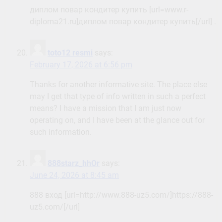
диплом повар кондитер купить [url=www.r-
diploma21.ru]диплом повар кондитер купить[/url] .
toto12 resmi
says:
February 17, 2026 at 6:56 pm
Thanks for another informative site. The place else
may I get that type of info written in such a perfect
means? I have a mission that I am just now
operating on, and I have been at the glance out for
such information.
888starz_hhOr
says:
June 24, 2026 at 8:45 am
888 вход [url=http://www.888-uz5.com/]https://888-
uz5.com/[/url]