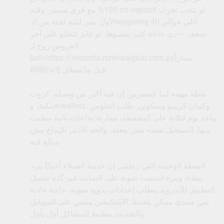
100% مع فري سبينز، وفيه no deposit لو بتحب تجرب
الأول. بس انتبه لحتة من الـwagering اللي حوالي 40
ضعف — دي حاجة كتير بينسوها. لو عايز تتطلع على آخر
العروض روح لـ
[url=https://redonda.nativadigital.com.py]ستار
888[/url] قبل ما تسجّل.
نقطة مهمة لينا كمصريين إن فيه أكتر من وسيلة: كروت
بنكية، وe-wallets، وكمان كريبتو وبيتكوين. طلب الفلوس
بياخد يوم لتلاتة على المحفظة، مقارنة بحاجات تانية سحبت
منها. التسجيل نفسه مش معقد، والحد الأدنى للإيداع مش
مبالغ فيه.
النقطة الوحيدة اللي زعلتني إن خدمة العملاء أحيانًا بيرد
ببطء، ومرة استنيت شوية على الشات. غير كده تحميل
التطبيق للأندرويد بيطلب إعدادات يدوية شوية، حاجة عادية
بس مبتدئ ممكن يلخبط. الأبليكيشن سلس على الموبايل
والتحديث بيظبط المشاكل أول بأول.