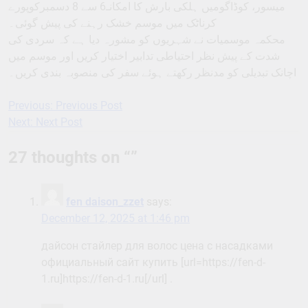
میسور، کوڈاگومیں ہلکی بارش کا امکانـ6 سے 8 دسمبرکوپورے
کرناٹک میں موسم خشک رہنے کی پیش گوئی۔
محکمہ موسمیات نے شہریوں کو مشورہ دیا ہے کہ سردی کی
شدت کے پیش نظر احتیاطی تدابیر اختیار کریں اور موسم میں
اچانک تبدیلی کو مدنظر رکھتے ہوئے سفر کی منصوبہ بندی کریں۔
Previous:
Previous Post
Post
Next:
Next Post
navigation
27 thoughts on “
”
fen daison_zzet
says:
December 12, 2025 at 1:46 pm
дайсон стайлер для волос цена с насадками
официальный сайт купить [url=https://fen-d-
1.ru]https://fen-d-1.ru[/url] .