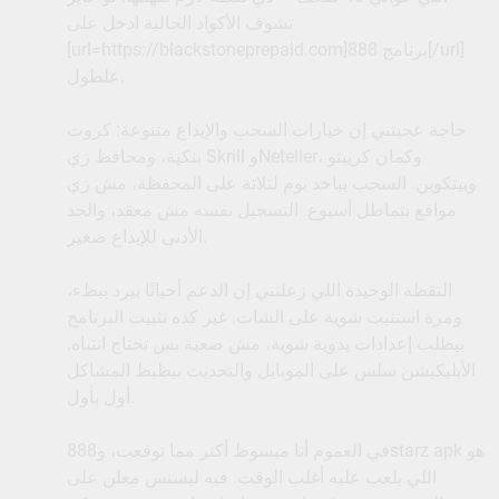
تشوف الأكواد الحالية ادخل على
[url=https://blackstoneprepaid.com]برنامج 888[/url]
علطول.
حاجة عجبتني إن خيارات السحب والإيداع متنوعة: كروت
بنكية، ومحافظ زي Skrill وNeteller، وكمان كريبتو
وبيتكوين. السحب بياخد يوم لتلاتة على المحفظة، مش زي
مواقع بتماطل أسبوع. التسجيل نفسه مش معقد، والحد
الأدنى للإيداع صغير.
النقطة الوحيدة اللي زعلتني إن الدعم أحيانًا بيرد ببطء،
ومرة استنيت شوية على الشات. غير كده تثبيت البرنامج
بيطلب إعدادات يدوية شوية، مش صعبة بس تحتاج انتباه.
الأبليكيشن سلس على الموبايل والتحديث بيظبط المشاكل
أول بأول.
في العموم أنا مبسوط أكتر مما توقعت، و888starz apk هو
اللي بلعب عليه أغلب الوقت. فيه ليسنس معلن على