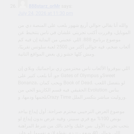
888starz_orMr
says:
July 24, 2026 at 11:30 pm
والله أنا بقالي حوالي أربع شهور بلعب على المنصة دي من
الموبايل، وقررت أكتب تجربتي علشان في ناس بتتخبط عن
موضوع برنامج 888. اللي عجبني من البداية إن فيه كم
ألعاب ضخم، فيه حوالي أكتر من 2500 لعبة سلوتس تقريبًا،
ومش كلها حشو زي بعض المواقع التانية.
اللي بيوفروا الألعاب ناس محترمين زي براجماتيك وبلاي إن
جو. أنا بلعب كتير على Gates of Olympus وSweet
Bonanza، وبحب كمان Book of Dead. لو بتفضل اللعب
الحقيقي فيه قسم الكازينو الحي من Evolution بناس
بلحمها ودمها، وCrazy Time وروليت مباشر بتكسر الملل.
موضوع العرض الترحيبي محترم صراحة: أول إيداع بياخد
بونص 100% مع فري سبينز، وفيه عرض بدون إيداع لو
بتحب تجرب الأول. بس خليك واخد بالك من شرط المراهنة
اللي حوالي 40 ضعف — دي نقطة لازم تفهمها. لو عايز