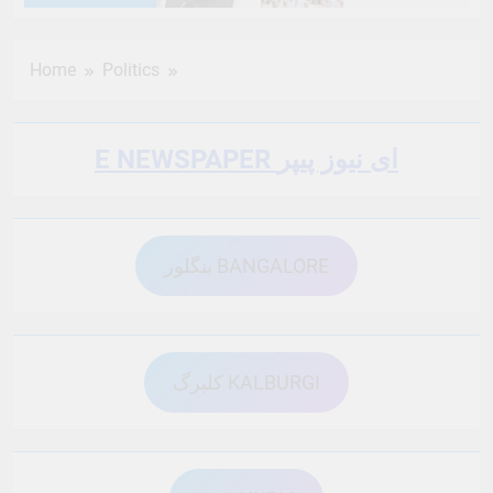
6 Months Ago
6 Months Ago
Home
Politics
6 Months Ago
6 Months Ago
E NEWSPAPER ای نیوز پیپر
6 Months Ago
6 Months Ago
بنگلور BANGALORE
6 Months Ago
6 Months Ago
6 Months Ago
6 Months Ago
کلبرگ KALBURGI