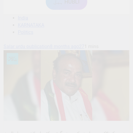
ہبل HUBLI
India
KARNATAKA
Politics
Salar urdu publication
8 months ago
27
1 mins