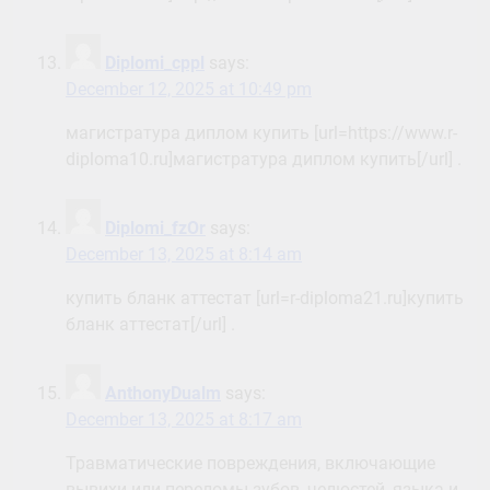
Diplomi_cppl
says:
December 12, 2025 at 10:49 pm
магистратура диплом купить [url=https://www.r-
diploma10.ru]магистратура диплом купить[/url] .
Diplomi_fzOr
says:
December 13, 2025 at 8:14 am
купить бланк аттестат [url=r-diploma21.ru]купить
бланк аттестат[/url] .
AnthonyDualm
says:
December 13, 2025 at 8:17 am
Травматические повреждения, включающие
вывихи или переломы зубов, челюстей, языка и