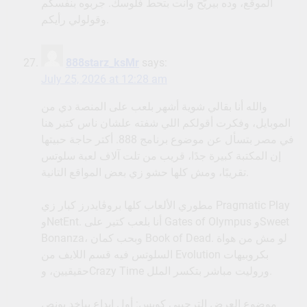
الموقع، وده بيريّح وانت بتحط فلوسك. جربوه بنفسكم
وقولولي رأيكم.
888starz_ksMr
says:
July 25, 2026 at 12:28 am
والله أنا بقالي شوية أشهر بلعب على المنصة دي من
الموبايل، وفكرت أقولكم اللي شفته علشان ناس كتير هنا
في مصر بتسأل عن موضوع برنامج 888. أكتر حاجة حبيتها
إن المكتبة كبيرة جدًا، قريب من تلت آلاف لعبة سلوتس
تقريبًا، ومش كلها حشو زي بعض المواقع التانية.
مطوري الألعاب كلها بروڤايدرز كبار زي Pragmatic Play
وNetEnt. أنا بلعب كتير على Gates of Olympus وSweet
Bonanza، وبحب كمان Book of Dead. لو مش من هواة
السلوتس فيه قسم اللايف من Evolution بكروبيهات
حقيقيين، وCrazy Time وروليت مباشر بتكسر الملل.
موضوع العرض الترحيبي كويس: أول إيداع بياخد بونص