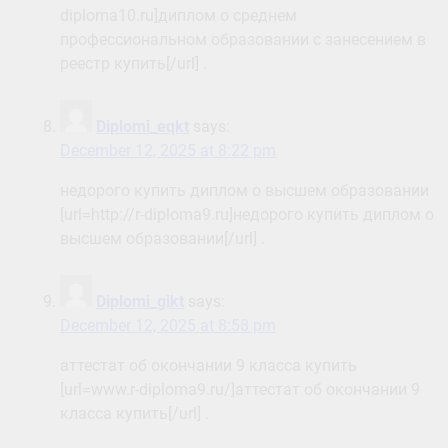
diploma10.ru]диплом о среднем
профессиональном образовании с занесением в
реестр купить[/url] .
Diplomi_eqkt
says:
December 12, 2025 at 8:22 pm
недорого купить диплом о высшем образовании
[url=http://r-diploma9.ru]недорого купить диплом о
высшем образовании[/url] .
Diplomi_gikt
says:
December 12, 2025 at 8:58 pm
аттестат об окончании 9 класса купить
[url=www.r-diploma9.ru/]аттестат об окончании 9
класса купить[/url] .