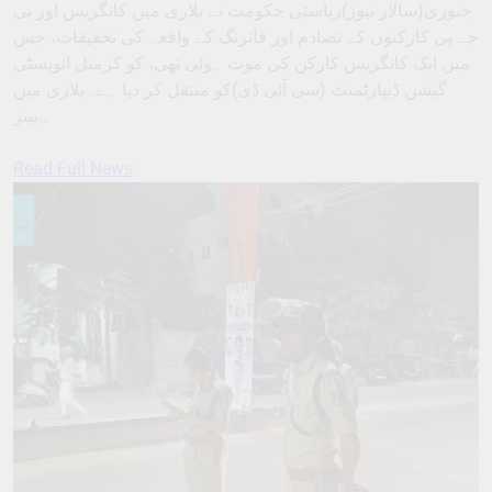
جنوری(سالار نیوز)ریاستی حکومت نے بلاری میں کانگریس اور بی
جے پی کارکنوں کے تصادم اور فائرنگ کے واقعہ کی تحقیقات، جس
میں ایک کانگریس کارکن کی موت ہوئی تھی، کو کرمنل انویسٹی
گیشن ڈیپارٹمنٹ (سی آئی ڈی)کو منتقل کر دیا ہے۔بلاری میں
بینر…
Read Full News