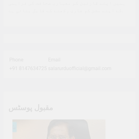
ہمیں اپنے قارئین کو معیاری صحافت کی فراہمی
کے اپنے مشن کو جاری رکھنے کے قابل بناتی ہے.
Phone
Email
+91 8147634725
salarurduofficial@gmail.com
مقبول پوسٹس