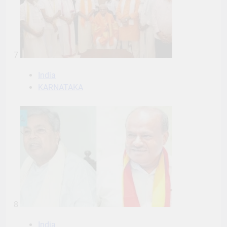
7
India
KARNATAKA
8
India