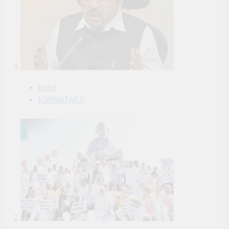
1
India
KARNATAKA
2