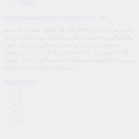
Politics
Salar urdu publication
8 months ago
1147
1 min
ریاست میں رواں سال900کرناٹک پبلک اسکول قائم ہو ںگے: مدھو
بنگارپابنگلورو۔8 دسمبر (سالار نیوز)کرناٹک میں سرکاری اور ایڈڈ
اسکولوں کے بچوں کو جوتے اور ساکس فراہم کرنے کیلئے
111.88کروڑر وپے کا گرانٹ فراہم کیا گیا ہے۔ یہ بات ریاستی
وزیر برائے اسکولی تعلیم وخواندگی مدھو بنگارپا نے کہی۔ کونسل
میں وققہ سوالات کے دوران جگدیو…
Read Full News
1
2
3
…
25