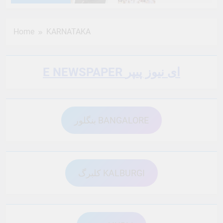
6 Months Ago
6 Months Ago
Home
KARNATAKA
6 Months Ago
6 Months Ago
E NEWSPAPER ای نیوز پیپر
6 Months Ago
6 Months Ago
بنگلور BANGALORE
6 Months Ago
6 Months Ago
6 Months Ago
6 Months Ago
کلبرگ KALBURGI