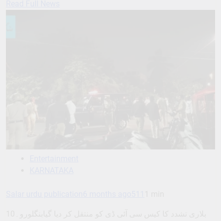
Read Full News
Entertainment
KARNATAKA
Salar urdu publication
6 months ago
511
1 min
بلاری تشدد کا کیس سی آئی ڈی کو منتقل کر دیا گیابنگلورو۔10