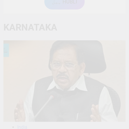
ہبل HUBLI
KARNATAKA
India