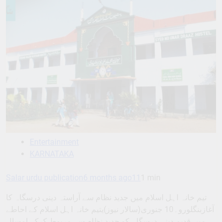
Entertainment
KARNATAKA
Salar urdu publication
6 months ago
11
1 min
تیم خانہ اہل اسلام میں جدید نظام سے آراستہ دینی درسگاہ کا
آغازبنگلورو۔10 جنوری(سالار نیوز)یتیم خانہ اہل اسلام کے احاطے
میں قدیم دینی درسگاہ کو جدید نظام سے مربوط کرکے امسال