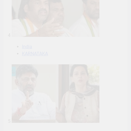
4
India
KARNATAKA
5