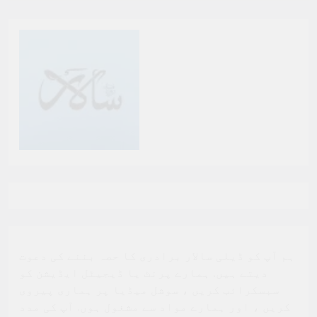
ہم آپ کو ڈیلی سالار برادری کا حصہ بننے کی دعوت
دیتے ہیں. ہمارے پرنٹ یا ڈیجیٹل ایڈیشن کو
سبسکرائب کریں ، سوشل میڈیا پر ہماری پیروی
کریں ، اور ہمارے مواد سے مشغول ہوں. آپ کی مدد