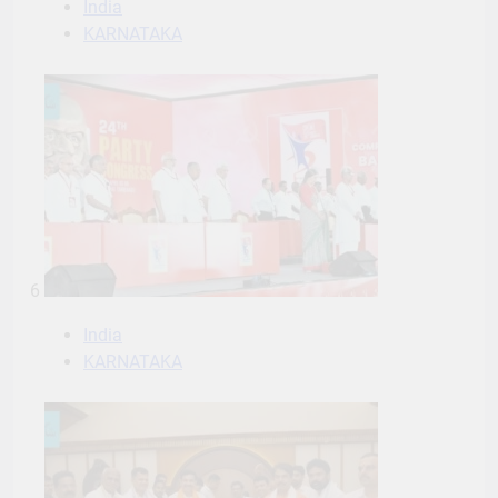
India
KARNATAKA
6
India
KARNATAKA