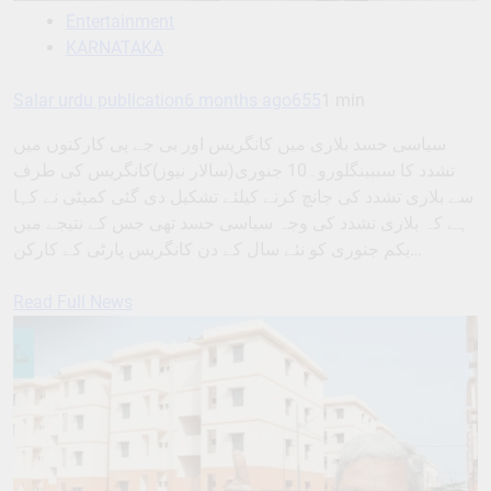
Entertainment
KARNATAKA
Salar urdu publication
6 months ago
655
1 min
سیاسی حسد بلاری میں کانگریس اور بی جے پی کارکنوں میں
تشدد کا سبببنگلورو۔10 جنوری(سالار نیوز)کانگریس کی طرف
سے بلاری تشدد کی جانچ کرنے کیلئے تشکیل دی گئی کمیٹی نے کہا
ہے کہ بلاری تشدد کی وجہ سیاسی حسد تھی جس کے نتیجے میں
یکم جنوری کو نئے سال کے دن کانگریس پارٹی کے کارکن…
Read Full News