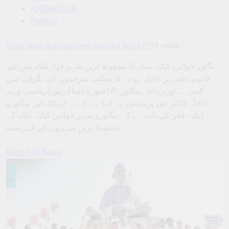
KARNATAKA
Politics
Salar urdu publication
6 months ago
1219
1 mins
نگلور خواتین کیلئے ملک کا محفوظ ترین شہر قرارملک میں غیر
قانونی طور پر داخل ہو نے کا مطلب سرحدوں کی نگرانی میں
کمی ہے:وزیرداخلہبنگلور۔10جنوری(سالارنیوز)ریاستی وزیر
داخلہ ڈاکٹر جی پرمیشور نے کہا ہے کہ یہ کرناٹک اور بنگلورو
کیلئے فخر کی بات ہے کہ بنگلورو شہر خواتین کیلئے ملک کے
محفوظ ترین شہروں کی فہرست…
Read Full News