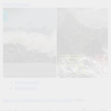
Read Full News
Entertainment
KARNATAKA
Salar urdu publication
6 months ago
442
1 mins
چانک شہر بنگلورو سمیت جنوبی ریاستیں شدید سر لہر کی لپیٹ