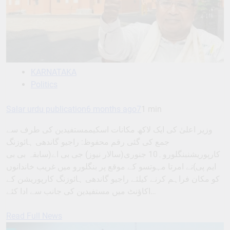
KARNATAKA
Politics
Salar urdu publication
6 months ago
7
1 min
وزیر اعلیٰ کی ایک لاکھ مکانات اسکیممستفیدین کی طرف سے
جمع کی گئی رقم محفوظ: راجیو گاندھی ہائوزنگ
کارپوریشنبنگلورو۔10 جنوری(سالار نیوز) جی بی اے(سابقہ بی بی
ایم پی)نے امرتا مہوتسو کے موقع پر بنگلورو میں غریب خاندانوں
کو مکان فراہم کرنے کیلئے راجیو گاندھی ہائوزنگ کارپوریشن کے
اکاؤنٹ میں مستفیدین کی جانب سے ادا کئے…
Read Full News