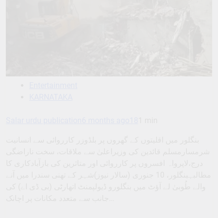
Entertainment
KARNATAKA
Salar urdu publication
6 months ago
18
1 min
بنگلور میں اقلیتوں کے گھروں پر بلڈوزر کارروائی سے انسانیت
شرمسارمسلم قائدین کی وزیراعلیٰ سے ملاقات، سخت ناراضگی
درج،لاپرواہ افسروں پر کارروائی اور متاثرین کی بازآبادکاری کا
مطالبہبنگلور، 10 جنوری (سالار نیوز)شہر کے تھنی سندرا میں آنے
والے طُوبیٰ لے آؤٹ میں بنگلورو ڈیولپمنٹ اتھارٹی (بی ڈی اے) کی
جانب سے متعدد مکانات پر اچانک…