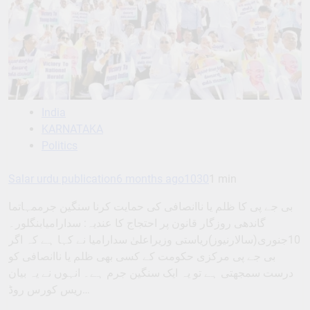
India
KARNATAKA
Politics
Salar urdu publication
6 months ago
1030
1 min
بی جے پی کا ظلم یا ناانصافی کی حمایت کرنا سنگین جرممہاتما
گاندھی روزگار قانون پر احتجاج کا عندیہ: سدارامیابنگلور۔
10جنوری(سالارنیوز)ریاستی وزیراعلیٰ سدارامیا نے کہا ہے کہ اگر
بی جے پی مرکزی حکومت کے کسی بھی ظلم یا ناانصافی کو
درست سمجھتی ہے تو یہ ایک سنگین جرم ہے۔ انہوں نے یہ بیان
ریس کورس روڈ…