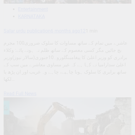
Entertainment
KARNATAKA
Salar urdu publication
6 months ago
12
1 min
عاشرے میں تمام کے ساتھ مساوات کا سلوک ضروری100 مجرم
بچ جائیں مگر کسی معصوم کے ساتھ ظلم نہ ہونے پائے: وکلاء
برادری کو وزیر اعلیٰ کا پیغامبنگلورو۔10جنوری(سالار نیوز)وزیر
اعلیٰ سدارامیا نے کہا ہے کہ غیر مساوی معاشرے میں سب کے
ساتھ برابری کا سلوک ہونا چاہیے، چاہے وہ غریب اور ان پڑھ یا
لکھا…
Read Full News