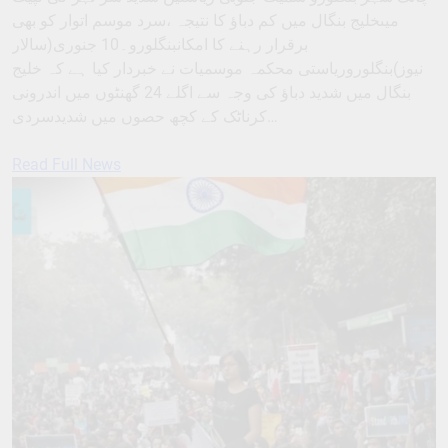
میںخلیج بنگال میں کم دباؤ کا نتیجہ ،سرد موسم اتوار کو بھی
برقرار رہنے کا امکانبنگلورو۔10 جنوری(سالار
نیوز)بنگلوروریاستی محکمہ موسمیات نے خبردار کیا ہے کہ خلیج
بنگال میں شدید دباؤ کی وجہ سے اگلے 24 گھنٹوں میں اندرونی
کرناٹک کے کچھ حصوں میں شدیدسردی…
Read Full News