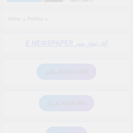
6 Months Ago
6 Months Ago
Home
Politics
6 Months Ago
6 Months Ago
E NEWSPAPER ای نیوز پیپر
6 Months Ago
6 Months Ago
بنگلور BANGALORE
6 Months Ago
6 Months Ago
6 Months Ago
6 Months Ago
کلبرگ KALBURGI