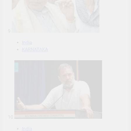
9
India
KARNATAKA
10
India