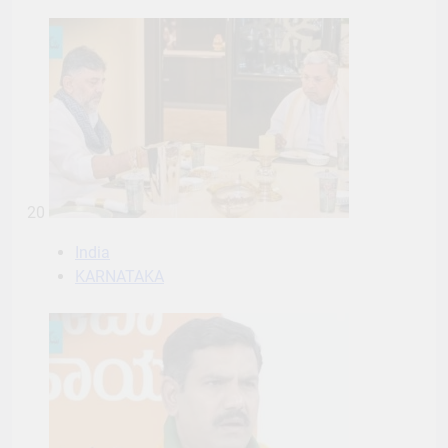
20
India
KARNATAKA