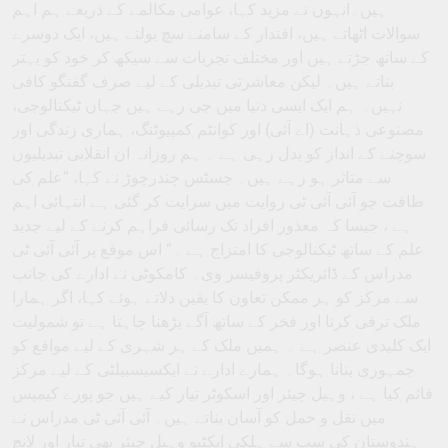
ہیں۔انہوں نے مزید کہا، عوامی مکالمے کے ذریعے ہم اہم
سوالات اٹھاتے ہیں، اقتدار کے سامنے سچ بولتے ہیں، ایک دوسرے
کے ساتھ جڑتے ہیں اور مختلف تجربات سے سیکھ کر خود کو بہتر
بناتے ہیں۔ لیکن معاشرتی تبدیلی کے لیے صرف گفتگو کافی
نہیں۔ ہم ایک ایسی دنیا میں جی رہے ہیں جہاں ٹیکنالوجی،
مصنوعی ذہانت (اے آئی) اور کوانٹم کمپیوٹنگ، ہماری زندگی اور
سوچنے کے انداز کو بدل رہی ہے ۔ ہم روزانہ ان انقلابی تبدیلیوں
سے متاثر ہو رہے ہیں۔ جسٹس چندرچوڑ نے کہا، ”علم کی
طاقت جو آئی آئی ٹی روایت میں سرایت کر گئی ہے انتہائی اہم
ہے ، جیسا کہ معذور افراد تک رسائی فراہم کرنے کے لیے جدید
علم کے ساتھ ٹیکنالوجی کا امتزاج ہے ۔” اس موقع پر آئی آئی ٹی
مدراس کے ڈائریکٹر پروفیسر وی۔ کامکوٹی نے ادارے کی جانب
سے مرکز کو ہر ممکن تعاون کا یقین دلاتے ہوئے کہا، اگر ہمارا
ملک ترقی کرنا اور فخر کے ساتھ آگے بڑھنا چاہتا ہے تو شمولیت
ایک کلیدی عنصر ہے ۔ ہمیں ملک کے ہر شہری کے لیے مواقع کو
جمہوری بنانا ہوگا۔ ہمارے ادارے نے ایکسیسبیلٹی کے لیے مرکز
قائم کیا ہے ، وہیل چیئر اور اسکوٹر تیار کیے ہیں جو پورے کیمپس
میں نقل و حمل کو آسان بناتے ہیں۔ آئی آئی ٹی مدراس نے
ہندوستان کی سب سے ہلکی ایکٹیو وہیل چیئر بھی تیار اور لانچ