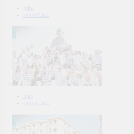
India
KARNATAKA
2
India
KARNATAKA