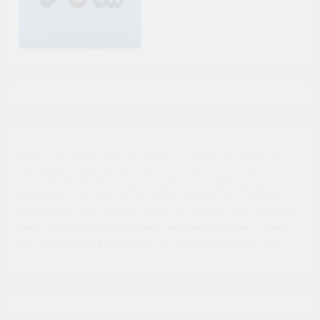
ہم آپ کو ڈیلی سالار برادری کا حصہ بننے کی دعوت
دیتے ہیں. ہمارے پرنٹ یا ڈیجیٹل ایڈیشن کو
سبسکرائب کریں ، سوشل میڈیا پر ہماری پیروی
کریں ، اور ہمارے مواد سے مشغول ہوں. آپ کی مدد
ہمیں اپنے قارئین کو معیاری صحافت کی فراہمی
کے اپنے مشن کو جاری رکھنے کے قابل بناتی ہے.