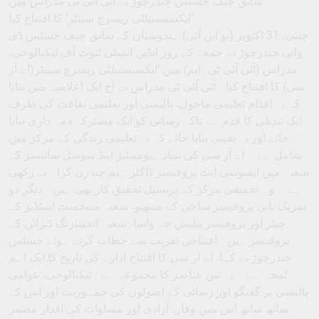
سابق چیف جسٹس چندرچوڑ نے آئی آئی ٹی مدراس میں
‘ایکسیسبیلٹی ریسرچ سینٹر’ کا افتتاح کیا
چنئی، 31 اکتوبر (یو این آئی) ہندوستان کے سابق چیف جسٹس ڈی
وائی چندرچوڑ نے جمعہ کے روز انڈین انسٹی ٹیوٹ آف ٹیکنالوجی،
مدراس (آئی آئی ٹی۔ایم) میں ‘ایکسیسبیلٹی ریسرچ سینٹر(اے آر
سی) کا افتتاح کیا۔ آئی آئی ٹی مدراس نے آج ایک اعلامیہ میں بتایا
کہ یہ اقدام تعلیمی ماحول، پالیسی اور تعلیمی ثقافت کی طرف
ایک تبدیلی کا قدم ہے تاکہ رسائی کو ایک مشترکہ ذمہ داری بنایا
جائے اور یہ یقینی بنایا جائے کہ یہ تعلیمی زندگی کے مرکز میں
شامل ہے ۔ اے آر سی کی بنیاد ہیومینٹیز اینڈ سوشل سائنسز کے
شعبہ میں ایسوسی ایٹ پروفیسر ڈاکٹر ہیم چندرن کراہ نے رکھی
ہے ۔ وہ تحقیقی مرکز کے پرنسپل تحقیق کار بھی ہیں۔ دیگر دو
شریک بانی پروفیسر ساجی کے میتھیو، شعبہ مینجمنٹ اسٹڈیز کے
چیئر اور پروفیسر نیلیش جے واسا، شعبہ انجینئرنگ ڈیزائن کے
پروفیسر ہیں۔ افتتاحی تقریب سے خطاب کرتے ہوئے جسٹس
چندرچوڑ نے کہا، اے آر سی کا افتتاح ادارے کی تاریخ کا ایک اہم
لمحہ ہے ۔ یہ تین عناصر کا مجموعہ ہے : ٹیکنالوجی، عوامی
پالیسی پر گفتگو اور رسائی کے اصولوں کی جمہوریت اور اس کے
ساتھ ساتھ اس میں وقار، آزادی اور مساوات کی اقدار مضمر