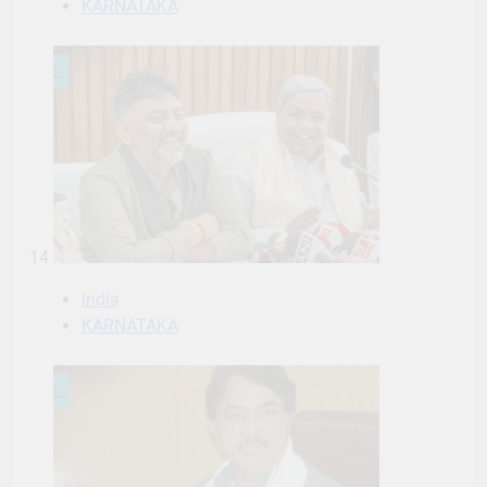
KARNATAKA
14
India
KARNATAKA