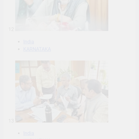
12
India
KARNATAKA
13
India