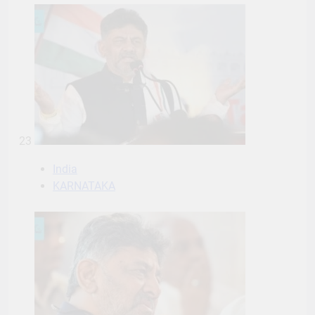
23
India
KARNATAKA