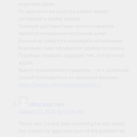
короткие сроки.
По результатам осмотра клиент может
согласовать сумму сделки.
Главным достоинством срочного выкупа
является мгновенное получение денег.
Больше не требуется размещать объявления.
Компания сама оформляют сделку по закону.
Подобная продажа подходит тем, кто не хочет
ждать.
Выкуп транспортного средства — это разумный
способ освободиться от ненужной машины.
https://swaay.com/u/autolombard11/
citrus burn
says:
January 21, 2026 at 12:16 pm
Thank you, I’ve just been searching for info about
this subject for ages and yours is the greatest I’ve