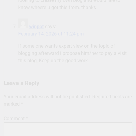
looking to create my own blog and would like to
know wheere u got this from. thanks
winpot
says:
February 14, 2026 at 11:24 pm
If some one wants expert view on the topic of
blogging afterward i propose him/her to pay a visit
this blog, Keep up the good work.
Leave a Reply
Your email address will not be published.
Required fields are
marked
*
Comment
*