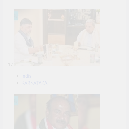
17
India
KARNATAKA