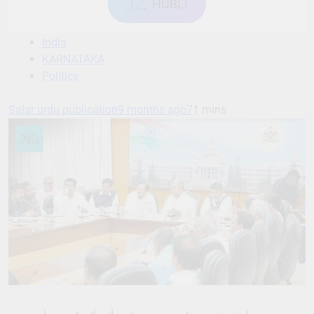
ہبل HUBLI
India
KARNATAKA
Politics
Salar urdu publication
9 months ago
7
1 mins