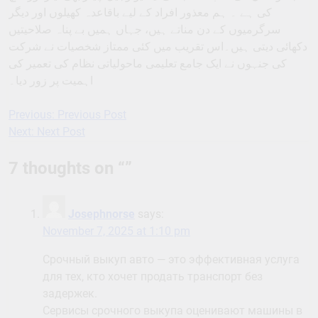
کی ہے ۔ ہم معذور افراد کے لیے باقاعدہ کھیلوں اور دیگر
سرگرمیوں کے دن مناتے ہیں، جہاں ہمیں بے پناہ صلاحیتیں
دکھائی دیتی ہیں۔اس تقریب میں کئی ممتاز شخصیات نے شرکت
کی جنہوں نے ایک جامع تعلیمی ماحولیاتی نظام کی تعمیر کی
اہمیت پر زور دیا۔
Previous:
Previous Post
Post
Next:
Next Post
navigation
7 thoughts on “
”
Josephnorse
says:
November 7, 2025 at 1:10 pm
Срочный выкуп авто — это эффективная услуга
для тех, кто хочет продать транспорт без
задержек.
Сервисы срочного выкупа оценивают машины в