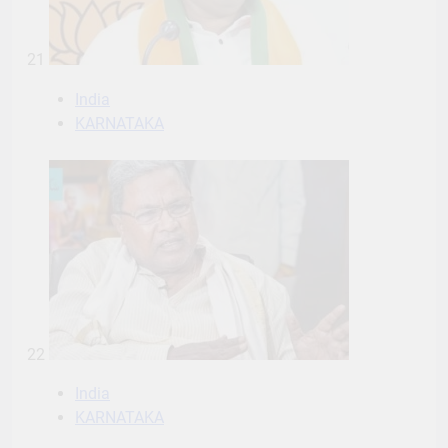
21
India
KARNATAKA
22
India
KARNATAKA