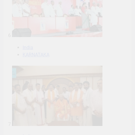
6
India
KARNATAKA
7