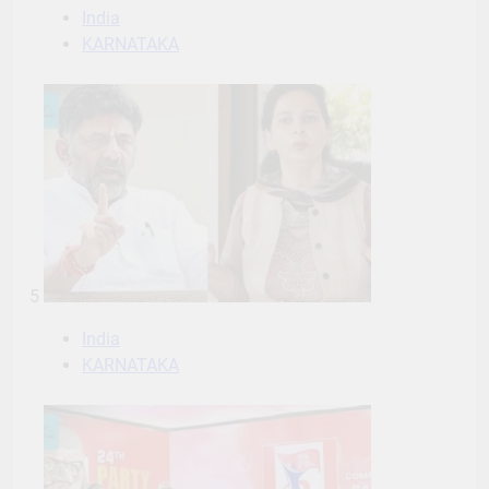
India
KARNATAKA
5
India
KARNATAKA