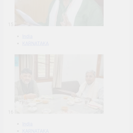
15
India
KARNATAKA
16
India
KARNATAKA