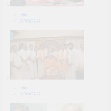
6
India
KARNATAKA
7
India
KARNATAKA