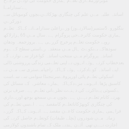
موثراورمعےاری تعلےم ہماری حکومت کی اولےن ترجےح
ہے:سدارامےا
اساتذہ طلبہ مےں علم کی چنگاری بھڑکائےں،بچوں کوموبائل سے
دورکرےں
بنگلورو۔5ستمبر(سالارنےوز) وزےراعلیٰ سدارامےانے کہاکہ تعلےم
ہماری حکومت کاترجےحی پروگرام ہے۔سال مےں 65ہزارلاکھ
روپے حکومت تعلےم پرخرچ کررہی ہے۔بروزجمعہ ودھان
سودھاکے بےنکوےٹ ہال مےں منعقدہ رےاستی سطح کے ےوم
اساتذہ پروگرام مےں منتخب اساتذہ کواعزاز سے نوازنے کے
بعدخطاب کرتے ہوئے انہوں نے اپنی تعلےمی زندگی پرروشنی ڈالی
۔اپنے اساتذہ کوےادکرتے ہوئے کہاکہ راجپامےستری سے مےں نے
اسکولی تعلےم پائی اورپروفےسرننجنڈا سوامی سے سےاست
کاسبق پڑھا۔انہوںنے مزےدکہاکہ ہمارے معاشرہ کے مسائل کی
ےکسوئی پےداکرنے کی ذہنےت نظرےاتی تعلےم ہے۔صرف برتن
بھرنے کانام تعلےم نہےں ہے۔بچوں مےں سمجھ بوجھ اوربےداری
کی چنگاری کوبھڑکاناتعلےم کامقصد ہے ۔ اےسی تعلےم کی
فراہمی ہماری حکومت کاعےن مقصدہے۔انہوںنے کہاکہ گزرے
زمانہ مےں شودروں (نچلے طبقات) کوتعلےم حاصل کرنے کی
اجازت نہےں تھی۔آئےن ہندنے ملک کے تمام باشندوں کولازمی