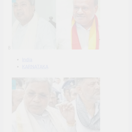
8
India
KARNATAKA