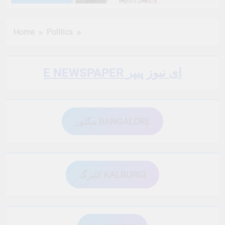
6 Months Ago
6 Months Ago
Home
Politics
6 Months Ago
6 Months Ago
E NEWSPAPER ای نیوز پیپر
6 Months Ago
6 Months Ago
بنگلور BANGALORE
6 Months Ago
6 Months Ago
6 Months Ago
6 Months Ago
کلبرگ KALBURGI