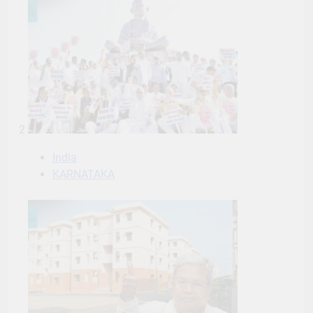
2
India
KARNATAKA