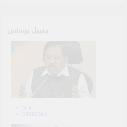
مقبول پوسٹس
1
India
KARNATAKA