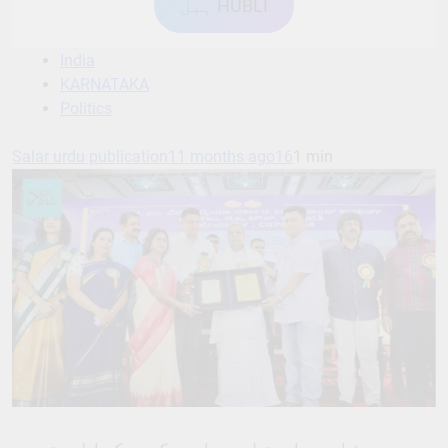
ہبل HUBLI
India
KARNATAKA
Politics
Salar urdu publication
11 months ago
16
1 min