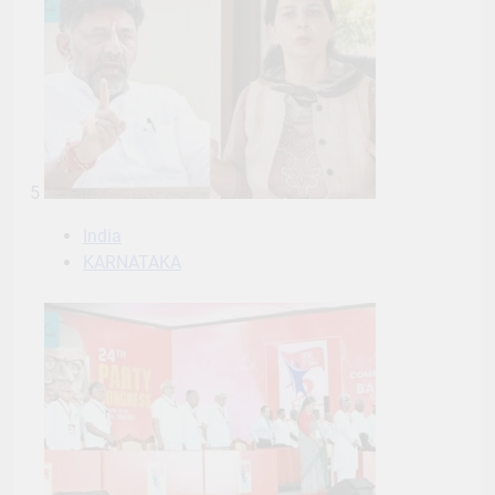
5
India
KARNATAKA