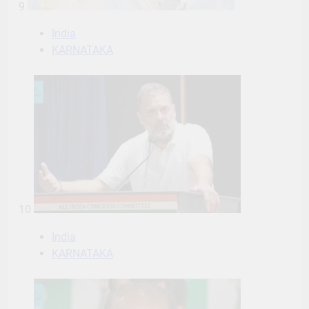
9
India
KARNATAKA
10
India
KARNATAKA