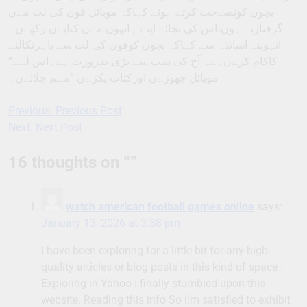
بچوں کونصےحت کرتے ہوئے کہاکہ موبائل فون کی لت مےں
گرفتارنہ ہوں،اس کی بجائے اپنے ہاتھوں مےں کتابےں رکھےں۔
انہوںنے اساتذہ سے کہاکہ بچوں کوفون کی لت سے باہرنکالنے
کاکام کرےں۔ےہ آج کی سب سے بڑی ضرورت ہے۔اس لےے”
موبائل چھوڑےں اورکتاب پکڑےں “مہم چلائےں۔
Previous:
Previous Post
Post
Next:
Next Post
navigation
16 thoughts on “
”
watch american football games online
says:
January 13, 2026 at 3:38 pm
I have been exploring for a little bit for any high-
quality articles or blog posts in this kind of space .
Exploring in Yahoo I finally stumbled upon this
website. Reading this info So i¦m satisfied to exhibit