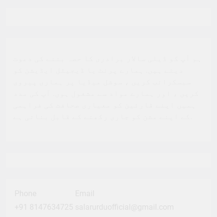
ہم آپ کو ڈیلی سالار برادری کا حصہ بننے کی دعوت
دیتے ہیں. ہمارے پرنٹ یا ڈیجیٹل ایڈیشن کو
سبسکرائب کریں ، سوشل میڈیا پر ہماری پیروی
کریں ، اور ہمارے مواد سے مشغول ہوں. آپ کی مدد
ہمیں اپنے قارئین کو معیاری صحافت کی فراہمی
کے اپنے مشن کو جاری رکھنے کے قابل بناتی ہے.
Phone
Email
+91 8147634725
salarurduofficial@gmail.com