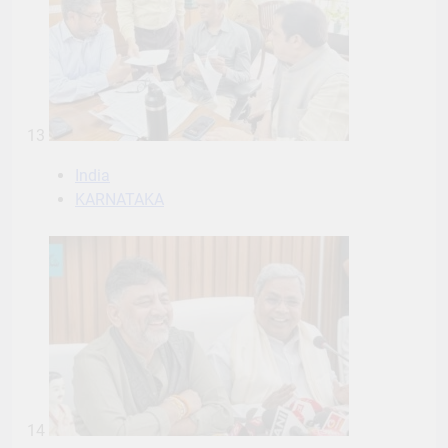
13
India
KARNATAKA
14