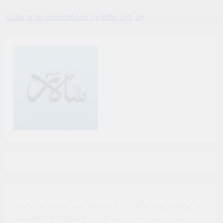
Salar urdu publication
6 months ago
49
ہم آپ کو ڈیلی سالار برادری کا حصہ بننے کی دعوت
دیتے ہیں. ہمارے پرنٹ یا ڈیجیٹل ایڈیشن کو