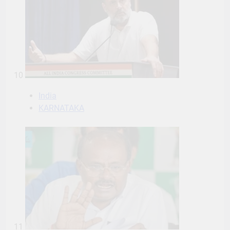
10
India
KARNATAKA
11