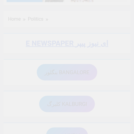
6 Months Ago
6 Months Ago
Home
Politics
6 Months Ago
6 Months Ago
E NEWSPAPER ای نیوز پیپر
6 Months Ago
6 Months Ago
بنگلور BANGALORE
6 Months Ago
6 Months Ago
6 Months Ago
6 Months Ago
کلبرگ KALBURGI