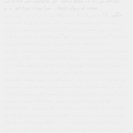
ےوم جمہورےت کے موقع پرطلبہ اور نوجوانوں میں قیادت کی
صفت کو پروان چڑھانے ‘میرا ووٹ، میرا حق’ مہم
بنگلور۔15ستمبر(سالارنےوز)طلبہ اور نوجوانوں میں
قیادت کی خصوصیات پیدا کرنے کی ضرورت ہے۔ ووٹ
ڈالنے اور جمہوریت کی قدروں کا شعور بیدار کرنے
کے لئے ”میرا ووٹ، میرا حق“ پروگرام ترتیب دیا گیا
ہے۔ان خےالات کااظہارپیر کوبین الاقوامی ےوم
جمہوریت کے موقع پر ودھان سودھامیں منعقدہ تقریب
میں رےاستی وزےراعلیٰ ڈی کے شیوکمار نے کےا۔انہوں
نے کہا کہ ووٹ کا حق صرف ایک اختیار نہیں بلکہ ذمہ
داری ہے۔ووٹ کی طاقت توپ تفنگ سے کہےں زےادہ ہے۔
جومہاراجہ تھے اب وہ اپنے گھروں میں ہیں، مگر ووٹ
کے ذریعے منتخب نمائندے عوامی خدمت کررہے ہےں۔
مےں اوروزےراعلیٰ سدارامےا سمیت کئی رہنما ووٹ کے
حق کی بدولت ابھرے ہیں۔ عوام کا ووٹ ہی ہمیں
اقتدار تک لے آیا ہے، آج ہم اےک جواب دہ مقام حاصل
کیے ہوئے ہیں۔جمہوری نظام میں ووٹ اور ووٹ کا حق
ہمیں تحفظ فراہم کرتا ہے۔ اختلاف ہو سکتا ہے، مگر
عوام ہمیں اپنے فیصلے سے رہنما بناتے ہیں۔ انہوں