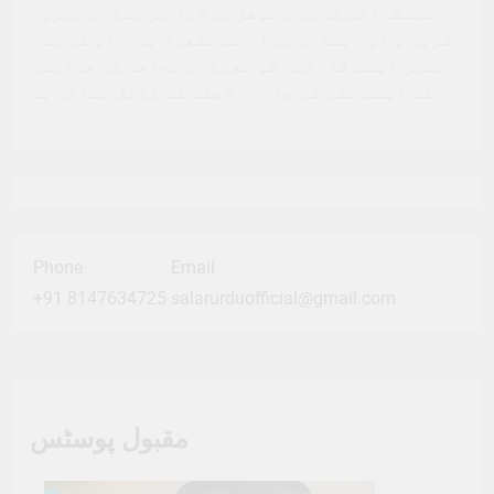
سبسکرائب کریں ، سوشل میڈیا پر ہماری پیروی
کریں ، اور ہمارے مواد سے مشغول ہوں. آپ کی مدد
ہمیں اپنے قارئین کو معیاری صحافت کی فراہمی
کے اپنے مشن کو جاری رکھنے کے قابل بناتی ہے.
Phone
Email
+91 8147634725
salarurduofficial@gmail.com
مقبول پوسٹس