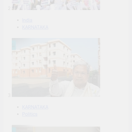
2
India
KARNATAKA
3
KARNATAKA
Politics