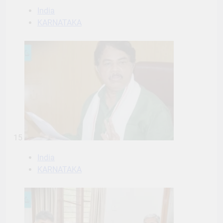
India
KARNATAKA
15
India
KARNATAKA