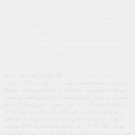
نے کہا کہ ہم سب جمہوری نظام میں بستے ہیں۔ پوری
دنیا میں ہمارا ملک ایک بہت بڑا جمہوری ملک ہے۔
جمہوریت کانظریہ اسی سرزمےن کی پےداوارہے ۔
بسونا نے تجرباتی طورپر انوبھو منٹپ قائم کیا،
مساوات اور مشترکہ سماج کے تصورکو فروغ دیا، جہاں
ذات، مذہب، فرقہ کے امتیازات نہ ہوں ۔ یہ خواب نو
سو سال پہلے دےکھاگےاتھا۔انہوں نے کہا کہ اگر
نوجوانوں میں قیادت کی صفات نہ ہوں تو ترقی ممکن
نہیں۔ تعلیمی ادارے اورےونےورسٹےز بھی اسی مقصد
کے لیے کام کر سکتی ہیں۔ نئی نسل کو جمہوریت اور
ووٹ کا مطلب سمجھانا ہوگا۔ 18 سال کی عمر ہونے کے بعد
ووٹ کی اہمیت محسوس ہوتی ہے۔ انہوں نے بتایا کہ انہوں نے
دورطالب علمی میں ہی اسکول کے انتخابات میں حصہ لیا تھااو
راسی راہ پر چل پڑے اور آج ریاست کے نائب وزیر اعلیٰ کی حیثیت
سے عوامی خدمت کر رہے ہیں۔ انہوں نے چامرراج نگر کے سابق
رکن پارلیمان آنجہانی دھرو نارائن کی مثال دیتے ہوئے کہا کہ
انہوں نے ایک ووٹ کے فرق سے انتخاب جیتا تھا،ان کے مدمقابل
موجودہ کولےگال کے رکن اسمبلی کرشنامورتی کاڈرائےوروقت
ختم ہونے سے ووٹ نہیںڈال سکا تھااس کی وجہ سے کرشنامورتی