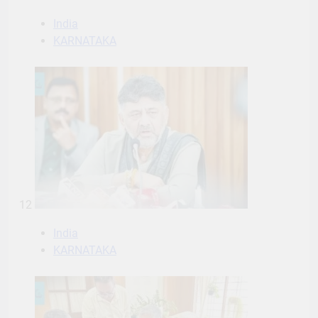
India
KARNATAKA
12
India
KARNATAKA