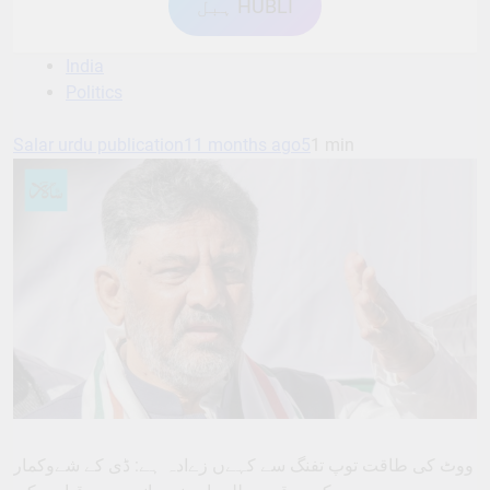
ہبل HUBLI
India
Politics
Salar urdu publication
11 months ago
5
1 min
ووٹ کی طاقت توپ تفنگ سے کہےں زےادہ ہے: ڈی کے شےوکمار