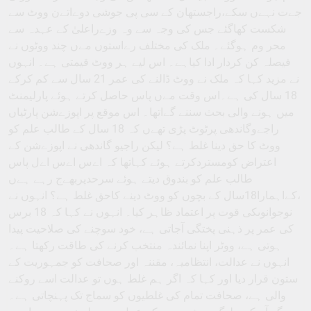
جےت نہےں سکے،راجستھان کے سی پی جوشی دوےاتےن ووٹ سے
شکست کھاگئے جس کی وجہ سے وہ وزےراعلیٰ کے عہدہ سے
محر وم ہوگئے۔ ملک کی مختلف رےاستوں مےں چند ووٹوں نے
فیصلہ کن کردار ادا کیاہے۔ اس لیے ہر ووٹ قیمتی ہے۔ انہوں
نے مزید کہا کہ ملک نے ووٹ ڈالنے کی عمر 21 سال سے کم کرکے
18 سال کی ہے۔اس وقت مےں پاس حاصل کرتے ہوئے پارلیمنٹ
میں ہونے والی بحث سننے گےاتھا۔ اس موقع پر اپوزےشن پارٹیاں
راجےوگاندھی پرٹوٹ پڑی تھےں کہ 18 سال کے طالب علم کو
ووٹ کا حق دینا غلط ہے؟ لیکن راجیو گاندھی نے اپوزےشن کے
اعتراض کومستردکرتے ہوئے کہاتھا کہ اےس اےس اےل پاس
طالب علم کو بندوق دیتے ہوئے سرحدپربھےج رہے ہےں
،کےاہمارا18سال کے بچوں کو ووٹ دینے کاحق غلط ہے؟ انہوں نے
نوجوانوںکی قوت پر اعتماد ظاہر کیا۔ انہوں نے کہا کہ 18 برس
کی عمر پر ذہنی پختگی آجاتی ہے، خود سوچنے کی صلاحیت پیدا
ہوتی ہے، ووٹر اپنا نمائندہ منتخب کرنے کی طاقت رکھتا ہے۔
انہوں نے عدالت، انتظامیہ، مقننہ اور صحافت کو جمہوریت کے
ستون قرار دیا اور کہا کہ اگر ہم غلط ہوں تو عدالت اسے روکنے
والی ہے، صحافت تمام کی غلطیوں کو سماج تک پہنچاتی ہے۔