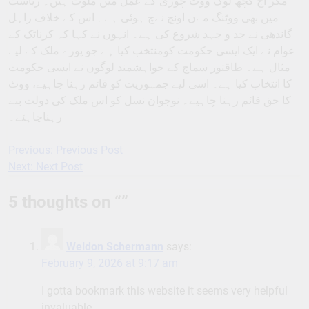
مگر آج کچھ لوگ ووٹ چوری کے عمل میں ملوث ہیں۔ ریاست
میں بھی ووٹنگ مےں اونچ نےچ ہوئی ہے۔ اس کے خلاف راہل
گاندھی نے جد و جہد شروع کی ہے۔ انہوں نے کہا کہ کرناٹک کے
عوام نے ایک ایسی حکومت کومنتخب کیا ہے جو پورے ملک کے لیے
مثال ہے۔ طاقتور سماج کے خواہشمند لوگوں نے ایسی حکومت
کا انتخاب کیا ہے۔ اسی لیے جمہوریت کو قائم رہنا چاہیے، ووٹ
کا حق قائم رہنا چاہیے۔ نوجوان نسل کو اس ملک کی دولت بنے
رہناچاہئے۔
Previous:
Previous Post
Post
Next:
Next Post
navigation
5 thoughts on “
”
Weldon Schermann
says:
February 9, 2026 at 9:17 am
I gotta bookmark this website it seems very helpful
invaluable