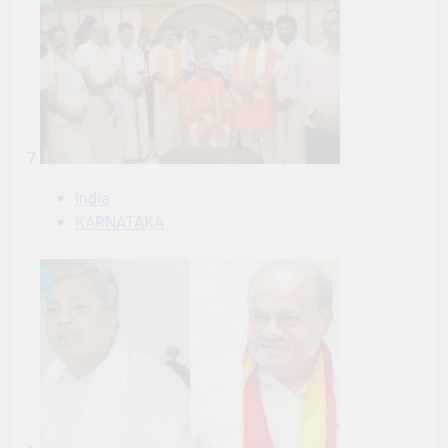
7
India
KARNATAKA