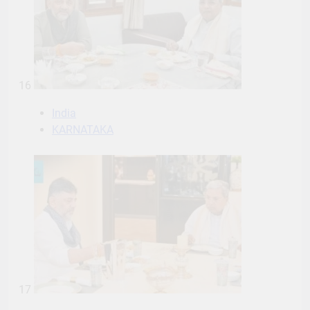
16
India
KARNATAKA
17