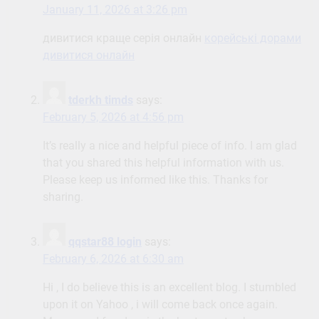
January 11, 2026 at 3:26 pm
дивитися краще серія онлайн
корейські дорами
дивитися онлайн
tderkh timds
says:
February 5, 2026 at 4:56 pm
It’s really a nice and helpful piece of info. I am glad
that you shared this helpful information with us.
Please keep us informed like this. Thanks for
sharing.
qqstar88 login
says:
February 6, 2026 at 6:30 am
Hi , I do believe this is an excellent blog. I stumbled
upon it on Yahoo , i will come back once again.