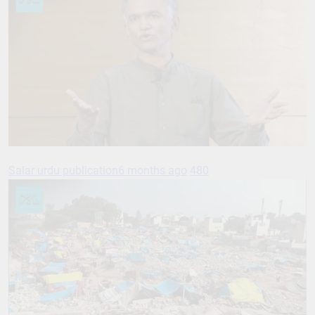
Salar urdu publication
6 months ago
480