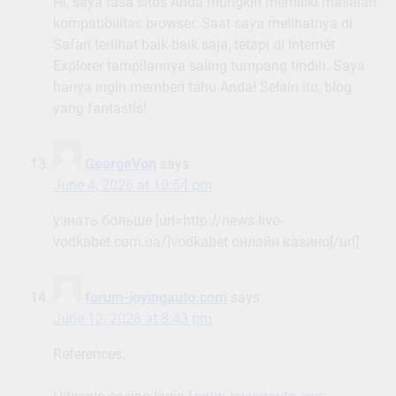
Hi, saya rasa situs Anda mungkin memiliki masalah
kompatibilitas browser. Saat saya melihatnya di
Safari terlihat baik-baik saja, tetapi di Internet
Explorer tampilannya saling tumpang tindih. Saya
hanya ingin memberi tahu Anda! Selain itu, blog
yang fantastis!
GeorgeVon
says:
June 4, 2026 at 10:54 pm
узнать больше [url=http://news-live-
vodkabet.com.ua/]vodkabet онлайн казино[/url]
forum-joyingauto.com
says:
June 12, 2026 at 8:43 pm
References: