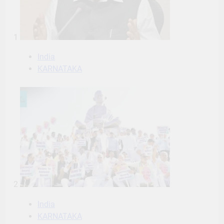
1
India
KARNATAKA
2
India
KARNATAKA