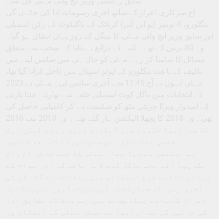
سابق رےاستی وزیر ایچ وائی مےٹی چل بسے
آج سرکاری اعزاز کے ساتھ آخری رسومات ادا کی جائےں گی
بنگلورو، 4 نومبر (یو این آئی) کرناٹک کے باگلکوٹ کے رکنِ اسمبلی
اور سابق وزیر ایچ وائی مےٹی کا منگل کے روز یہاں انتقال ہو گیا۔
وہ 80 برس کے تھے ۔کنبے کے ذرائع نے بتایا کہ صحت سے متعلق
مسائل کا سامنا کر رہے مےٹی کو حال ہی میں سانس لینے میں
تکلیف کے باعث بنگلورو کے اپولو اسپتال میں داخل کرایا گیا تھا،
جہاں انہوں نے آج 11:45 بجے آخری سانس لی۔ مےٹی نے 2023
کے انتخابات میں باگل کوٹ اسمبلی حلقہ سے بھارتیہ جنتا پارٹی
کے امیدوار ویرنّا چرنتی مٹھ کو شکست دے کر کامیابی حاصل کی
تھی۔ وہ 2018 کا پچھلا الیکشن ہار گئے تھے ۔ وہ 2013 سے 2016
تک سِدارمیا حکومت میں آبکاری وزیر رہے ، لیکن ایک
مبینہ جنسی اسکینڈل میں ملوث ہونے کے بعد انہوں
نے استعفیٰ دے دیا تھا۔ مےٹی کا جسد خاکی آج رات
تقریباً آٹھ بجے باگل کوٹ لایا جائے گا اور عوام کے
دیدار کے لیے ضلع اسٹیڈیم میں رکھا جائے گا۔ ان کی
آخری رسومات چہارشنبہ کی صبح تماپور میںسرکاری
اعزاز کے ساتھ لِنگایت مذہبی رسومات کے مطابق ادا
کی جائیں گی۔سدارامیا نے مسٹر مےٹی کے انتقال پر