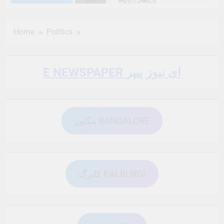
6 Months Ago
6 Months Ago
Home
Politics
6 Months Ago
6 Months Ago
E NEWSPAPER ای نیوز پیپر
6 Months Ago
6 Months Ago
بنگلور BANGALORE
6 Months Ago
6 Months Ago
6 Months Ago
6 Months Ago
کلبرگ KALBURGI