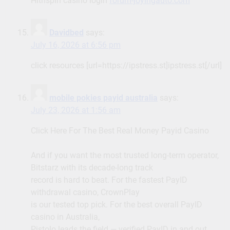
Hitnspin casino login
forum-joyingauto.com
Davidbed
says:
July 16, 2026 at 6:56 pm
click resources [url=https://ipstress.st]ipstress.st[/url]
mobile pokies payid australia
says:
July 23, 2026 at 1:56 am
Click Here For The Best Real Money Payid Casino
And if you want the most trusted long-term operator,
Bitstarz with its decade-long track
record is hard to beat. For the fastest PayID
withdrawal casino, CrownPlay
is our tested top pick. For the best overall PayID
casino in Australia,
Pistolo leads the field — verified PayID in and out,