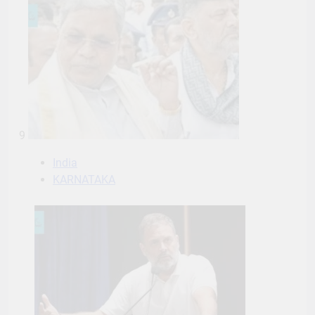
9
India
KARNATAKA