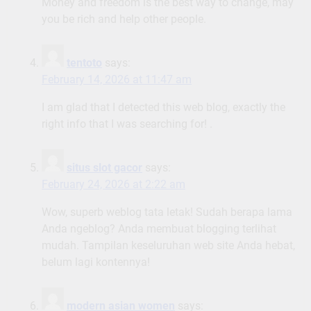
Money and freedom is the best way to change, may
you be rich and help other people.
tentoto
says:
February 14, 2026 at 11:47 am
I am glad that I detected this web blog, exactly the
right info that I was searching for! .
situs slot gacor
says:
February 24, 2026 at 2:22 am
Wow, superb weblog tata letak! Sudah berapa lama
Anda ngeblog? Anda membuat blogging terlihat
mudah. Tampilan keseluruhan web site Anda hebat,
belum lagi kontennya!
modern asian women
says: