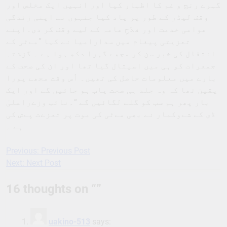
گہرے رنج و غم کا اظہار کیا اور انہیں ایک مخلص اور
وقف لیڈر کے طور پر یاد کیا جنہوں نے اپنی زندگی
عوامی خدمت اور فلاحِ عامہ کے لیے وقف کر دی۔اپنے
تعزیتی پیغام میں سدارامیا نے کہا ”مےٹی کے
انتقال کی خبر سن کر مجھے گہرا دکھ ہوا ہے ۔ گزشتہ
جمعرات کو ہی میں اسپتال گیا تھا اور ان کی صحت کے
بارے میں معلومات حاصل کی تھیں۔ اُس وقت مجھے پورا
یقین تھا کہ وہ جلد ہی صحت یاب ہو جائیں گے اور ایک
بار پھر ہم سب کو گلے لگائیں گے “۔نائب وزےراعلیٰ
ڈی کے شےوکمار نے بھی مےٹی کی موت پر تعزےت پےش کی
ہے ۔
Previous:
Previous Post
Post
Next:
Next Post
navigation
16 thoughts on “
”
uakino-513
says: