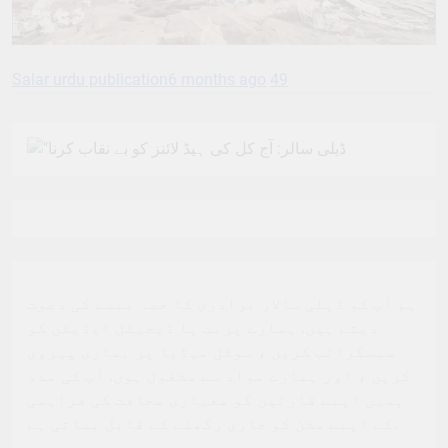
Salar urdu publication
6 months ago
49
ہم آپ کو ڈیلی سالار برادری کا حصہ بننے کی دعوت
دیتے ہیں. ہمارے پرنٹ یا ڈیجیٹل ایڈیشن کو
سبسکرائب کریں ، سوشل میڈیا پر ہماری پیروی
کریں ، اور ہمارے مواد سے مشغول ہوں. آپ کی مدد
ہمیں اپنے قارئین کو معیاری صحافت کی فراہمی
کے اپنے مشن کو جاری رکھنے کے قابل بناتی ہے.