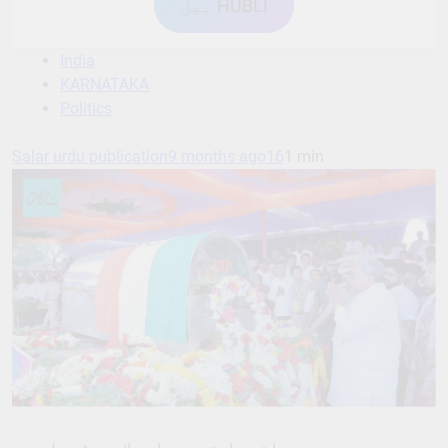
ہبل HUBLI
India
KARNATAKA
Politics
Salar urdu publication
9 months ago
16
1 min