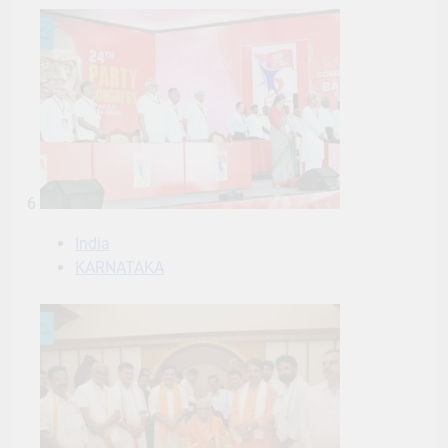
6
India
KARNATAKA