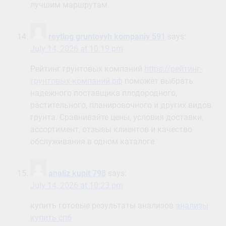
лучшим маршрутам.
reyting gruntovyh kompaniy 591
says:
July 14, 2026 at 10:19 pm
Рейтинг грунтовых компаний
https://рейтинг-
грунтовых-компаний.рф
поможет выбрать
надежного поставщика плодородного,
растительного, планировочного и других видов
грунта. Сравнивайте цены, условия доставки,
ассортимент, отзывы клиентов и качество
обслуживания в одном каталоге.
analiz kupit 798
says:
July 14, 2026 at 10:23 pm
купить готовые результаты анализов
анализы
купить спб