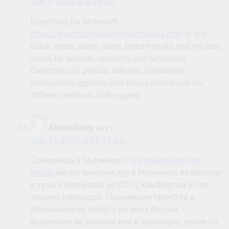
July 9, 2026 at 6:29 am
Everything for Minecraft
https://www.topminecraftworldseeds.com
in one
place: mods, skins, maps, texture packs, and the best
seeds for survival, creativity, and adventure.
Collections of popular add-ons, installation
instructions, updates, and secure downloads for
different versions of the game.
Richardliaxy
says:
July 13, 2026 at 12:19 pm
Собираешь в Мурманск?
тур в мурманск на
китов
мы организуем тур в Мурманск из Москвы
и туры в Мурманск из СПб с комфортом и без
лишних пересадок. Принимаем туристов в
Мурманске из любого региона России —
встречаем на вокзале или в аэропорту, везем по