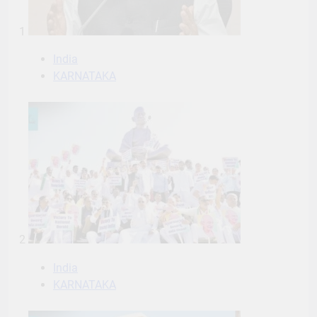
1
India
KARNATAKA
2
India
KARNATAKA