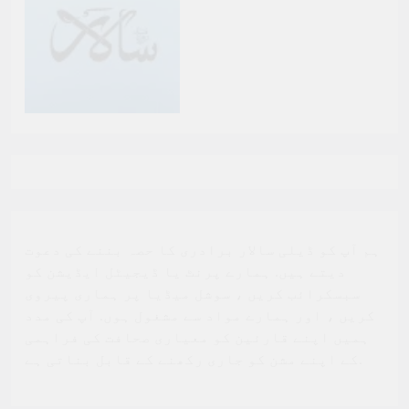
ہم آپ کو ڈیلی سالار برادری کا حصہ بننے کی دعوت
دیتے ہیں. ہمارے پرنٹ یا ڈیجیٹل ایڈیشن کو
سبسکرائب کریں ، سوشل میڈیا پر ہماری پیروی
کریں ، اور ہمارے مواد سے مشغول ہوں. آپ کی مدد
ہمیں اپنے قارئین کو معیاری صحافت کی فراہمی
کے اپنے مشن کو جاری رکھنے کے قابل بناتی ہے.