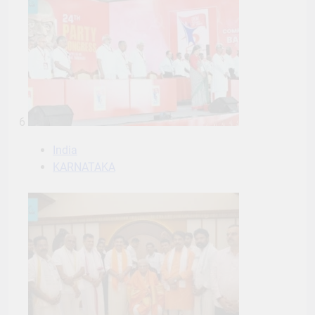
6
India
KARNATAKA