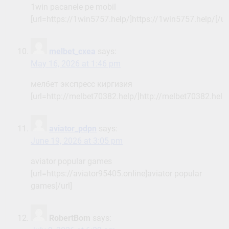
1win pacanele pe mobil
[url=https://1win5757.help/]https://1win5757.help/[/url
melbet_cxea
says:
May 16, 2026 at 1:46 pm
мелбет экспресс киргизия
[url=http://melbet70382.help/]http://melbet70382.help/
aviator_pdpn
says:
June 19, 2026 at 3:05 pm
aviator popular games
[url=https://aviator95405.online]aviator popular
games[/url]
RobertBom
says: