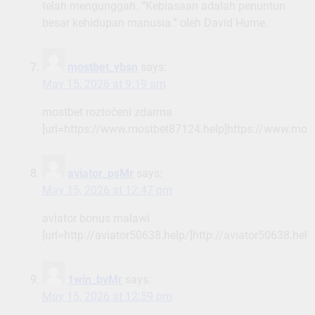
telah mengunggah. “Kebiasaan adalah penuntun
besar kehidupan manusia.” oleh David Hume.
mostbet_ybsn
says:
May 15, 2026 at 9:19 am
mostbet roztočení zdarma
[url=https://www.mostbet87124.help]https://www.most
aviator_psMr
says:
May 15, 2026 at 12:47 pm
aviator bonus malawi
[url=http://aviator50638.help/]http://aviator50638.help/
1win_bvMr
says:
May 15, 2026 at 12:59 pm