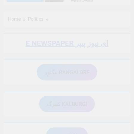
6 Months Ago
6 Months Ago
Home
Politics
6 Months Ago
6 Months Ago
E NEWSPAPER ای نیوز پیپر
6 Months Ago
6 Months Ago
بنگلور BANGALORE
6 Months Ago
6 Months Ago
6 Months Ago
6 Months Ago
کلبرگ KALBURGI