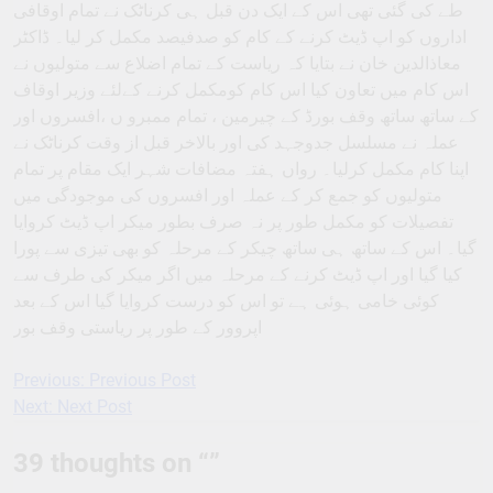
طے کی گئی تھی اس کے ایک دن قبل ہی کرناٹک نے تمام اوقافی
اداروں کو اپ ڈیٹ کرنے کے کام کو صدفیصد مکمل کر لیا۔ ڈاکٹر
معاذالدین خان نے بتایا کہ ریاست کے تمام اضلاع سے متولیوں نے
اس کام میں تعاون کیا اس کام کومکمل کرنے کےلئے وزیر اوقاف
کے ساتھ ساتھ وقف بورڈ کے چیرمین ، تمام ممبرو ں ،افسروں اور
عملہ نے مسلسل جدوجہد کی اور بالاخر قبل از وقت کرناٹک نے
اپنا کام مکمل کرلیا۔ رواں ہفتہ مضافات شہر ایک مقام پر تمام
متولیوں کو جمع کر کے عملہ اور افسروں کی موجودگی میں
تفصیلات کو مکمل طور پر نہ صرف بطور میکر اپ ڈیٹ کروایا
گیا۔ اس کے ساتھ ہی ساتھ چیکر کے مرحلہ کو بھی تیزی سے پورا
کیا گیا اور اپ ڈیٹ کرنے کے مرحلہ میں اگر میکر کی طرف سے
کوئی خامی ہوئی ہے تو اس کو درست کروایا گیا اس کے بعد
اپروور کے طور پر ریاستی وقف بور
Previous:
Previous Post
Post
Next:
Next Post
navigation
39 thoughts on “
”