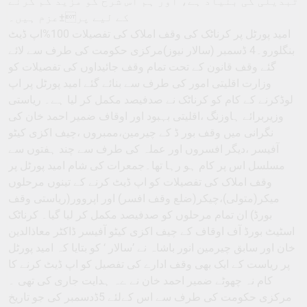
تبدیلی کی بنیاد ہے، اور ہم اس شرح کو مزید کم کرنے
کے لیے پر±عزم ہیں۔
امید پورٹل پر کرناٹک کی وقف املاک کی تفصیلات 100%اپ ڈیٹ
بنگلورو۔4 ڈسمبر (سالار نیوز)مرکزی حکومت کی طرف سے لائے
گئے وقف قانون کے تحت تمام وقف جائیداوں کی تفصیلات کو
وزارت اقلیتی امور کی طرف سے بنائے گئے امید پورٹل پر اپ
لوڈکرنے کے کام کو کرناٹک نے صدفیصد مکمل کر لیا ہے۔ ریاستی
وزیربرائے ہاوزنگ ،اقلیتی بہبود اور اوقاف ضمیر احمد خان کی
نگرانی میں وقف بور ڈ کے چیرمین،ممبروں ،چیف اکزی کیٹو
آفیسر ،دیگر افسروں اور عملہ کی طرف سے چند ہفتوں سے
مسلسل اس پر کام ہو رہا تھا۔جمعرات کی شام امید پورٹل پر
وقف املاک کی تفصیلات کو اپ ڈیٹ کرنے کے تینوں مرحلوں
میکر(متولی)،چیکر(ضلع وقف افسر) اور اپروور(ریاستی وقف
بورڈ) ان تمام مرحلوں کو صدفیصد مکمل کر لیا گیا۔ کرناٹک
اسٹیٹ بورڈ آف اوقاف کے چیف اکزی کیٹو آفیسر ڈاکٹر معاذالدین
خان اور سابق چیرمین انور باشاہ نے ’سالار ‘ کو بتایا کہ امید پورٹل
پر ریاست کے ایک بھی وقف ادارے کی تفصیل کو اپ ڈیٹ کرنے کا
کام نہ چھوٹے ضمیر احمد خان نے ےہ ہدایت جاری کی تھی ۔
مرکزی حکومت کی طرف سے اس کےلئے 5ڈدسمبر کی جو تاریخ