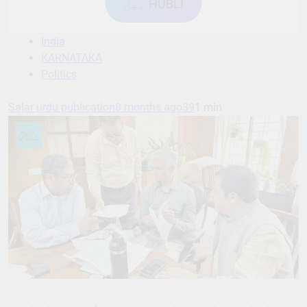
ہبل HUBLI
India
KARNATAKA
Politics
Salar urdu publication
8 months ago
39
1 min