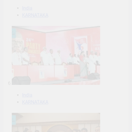
India
KARNATAKA
6
India
KARNATAKA