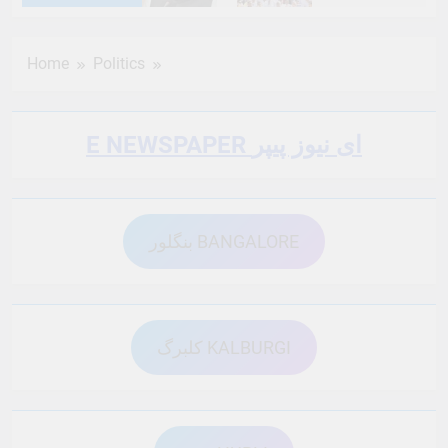
6 Months Ago
6 Months Ago
Home
Politics
6 Months Ago
6 Months Ago
E NEWSPAPER ای نیوز پیپر
6 Months Ago
6 Months Ago
بنگلور BANGALORE
6 Months Ago
6 Months Ago
6 Months Ago
6 Months Ago
کلبرگ KALBURGI