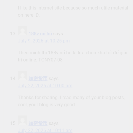
I like this internet site because so much utile material
on here :D.
188v nổ hũ
says:
July 9, 2026 at 10:25 pm
Theo mình thì 188v nổ hũ là lựa chọn khá tốt để giải
trí online. TONY07-08
加密货币
says:
July 22, 2026 at 10:00 am
Thanks for sharing. I read many of your blog posts,
cool, your blog is very good.
加密货币
says:
July 22, 2026 at 10:11 am