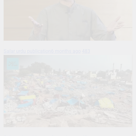
Salar urdu publication
6 months ago
483