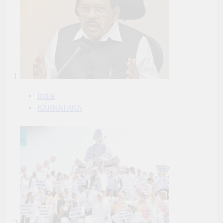
1
India
KARNATAKA
2