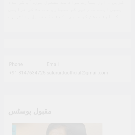
کریں ، اور ہمارے مواد سے مشغول ہوں. آپ کی مدد
ہمیں اپنے قارئین کو معیاری صحافت کی فراہمی
کے اپنے مشن کو جاری رکھنے کے قابل بناتی ہے.
Phone
Email
+91 8147634725
salarurduofficial@gmail.com
مقبول پوسٹس