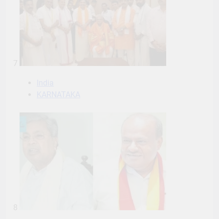
7
India
KARNATAKA
8