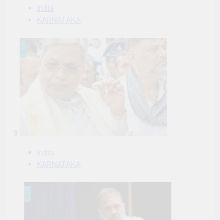
India
KARNATAKA
9
India
KARNATAKA