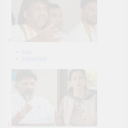
4
India
KARNATAKA
5