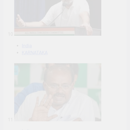
10
India
KARNATAKA
11