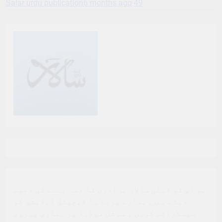
Salar urdu publication
6 months ago
49
ہم آپ کو ڈیلی سالار برادری کا حصہ بننے کی دعوت
دیتے ہیں. ہمارے پرنٹ یا ڈیجیٹل ایڈیشن کو
سبسکرائب کریں ، سوشل میڈیا پر ہماری پیروی