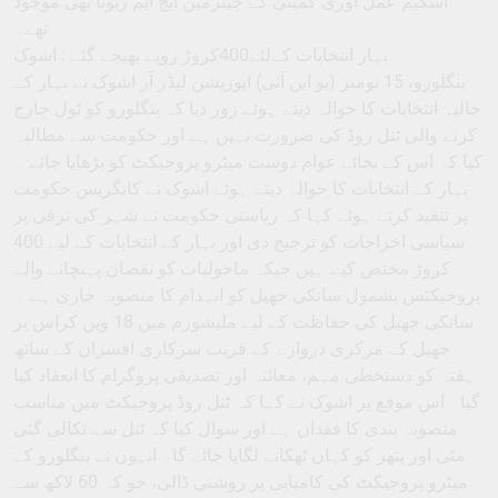
اسکیم عمل آوری کمیٹی کے چیئرمین ایچ ایم ریونا بھی موجود
تھے۔
بہار انتخابات کےلئے400کروڑ روپے بھیجے گئے : اشوک
بنگلورو، 15 نومبر (یو این آئی) اپوزیشن لیڈر آر اشوک نے بہار کے
حالیہ انتخابات کا حوالہ دیتے ہوئے زور دیا کہ بنگلورو کو ٹول چارج
کرنے والی ٹنل روڈ کی ضرورت نہیں ہے اور حکومت سے مطالبہ
کیا کہ اس کے بجائے عوام دوست میٹرو پروجیکٹ کو بڑھایا جائے ۔
بہار کے انتخابات کا حوالہ دیتے ہوئے اشوک نے کانگریس حکومت
پر تنقید کرتے ہوئے کہا کہ ریاستی حکومت نے شہر کی ترقی پر
سیاسی اخراجات کو ترجیح دی اور بہار کے انتخابات کے لیے 400
کروڑ مختص کیے ہیں جبکہ ماحولیات کو نقصان پہنچانے والے
پروجیکٹس بشمول سانکی جھیل کو انہدام کا منصوبہ جاری ہے ۔
سانکی جھیل کی حفاظت کے لیے ملیشورم میں 18 ویں کراس پر
جھیل کے مرکزی دروازے کے قریب سرکاری افسران کے ساتھ
ہفتہ کو دستخطی مہم، معائنہ اور تصدیقی پروگرام کا انعقاد کیا
گیا۔ اس موقع پر اشوک نے کہا کہ ٹنل روڈ پروجیکٹ میں مناسب
منصوبہ بندی کا فقدان ہے اور سوال کیا کہ ٹنل سے نکالی گئی
مٹی اور پتھر کو کہاں ٹھکانے لگایا جائے گا۔ انہوں نے بنگلورو کے
میٹرو پروجیکٹ کی کامیابی پر روشنی ڈالی، جو کہ 60 لاکھ سے