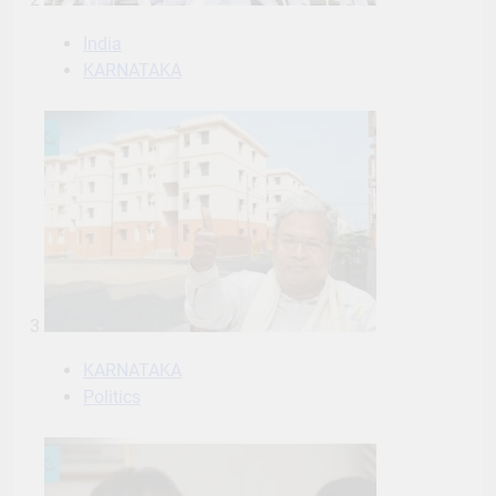
India
KARNATAKA
3
KARNATAKA
Politics