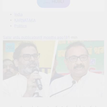
ہبل HUBLI
India
KARNATAKA
Politics
Salar urdu publication
9 months ago
18
1 min