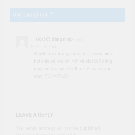
One thought on “
”
slot365 đăng nhập
says:
July 21, 2026 at 6:17 am
Đây là một trong những bài review hiếm
hoi chia sẻ khá chi tiết về slot365 đăng
nhập và trải nghiệm thực tế của người
chơi. TONY07-20
LEAVE A REPLY
Your email address will not be published.