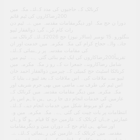
کرناٹک کے حاجیوں کی مدد کےلئے مکہ میں
200رضاکاروں کی ٹیم قائم
دورا ن حج مکہ اور دیگرمقامات مقدسہ میں ےہ ٹیم دن
رات کام کرے گی: ذوالفقار ٹیپو
بنگلورو۔15 نومبر (سالار نیوز) حج 2026کےلئے کرناٹک سے
جانے والے حجاج کرام کی مکہ مکرمہ میں خدمت اور ان
کی مقامات مقدسہ پر رہنمائی کےلئے
تقریباً200رضاکاروں کی ایک ٹیم بنائی گئی ہے۔ ٹیم میں
شامل رضاکاروںنے جمعرا ت کے رو ز مکہ مکرمہ میں
کرناٹکا اسٹیٹ حج کمیٹی کے چیرمین ذوالفقار احمد خان
ٹیپو سے ملاقات کی۔ اس ملاقات کے بعد ٹیپو نے بتایا کہ
اس ٹیم کی طرف سے ماضی میں بھی حرم شریف اور
مکہ مکرمہ میں دیگر مقامات مقدسہ میں کرناٹک کے
عازمین کی خدمات انجام دی جا رہی ہیں تاہم اس بار
ٹیم کو مربوط شکل میں خدمات انجام دینے کےلئے
انتظامات پر بات چیت کی گئی ہے۔ مکہ مکرمہ میں وہ
عمارتیں جہاں کرناٹک کے عازمین حج کا قیام ہو گا وہاں
اور ساتھ ہی ایام حج کے دوران منیٰ و دیگرمقامات
مقدسہ میں کرناٹک کے عازمین کی رہنمائی کےلئے ےہ
نوجوان سعودی حکام کی اجازت کے ساتھ دن رات متعین