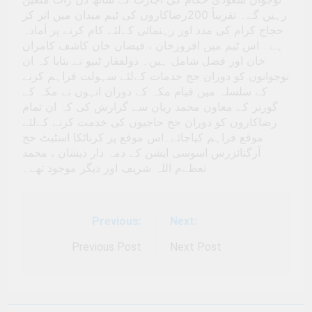
رہیں گے۔ تقریباً 200رضاکاروں کی ٹیم میدان میں اتر کر
حجاج کرام کی مدد اور رہنمائی کےلئے کام کرنے پر آمادہ
ہے۔ اس ٹیم میں افروزخان ، فیضان خان کاشف کامران
خان اور فضل شامل ہیں۔ ذولفقار ٹیپو نے بتایا کہ ان
نوجوانوں کو دوران حج خدمات کےلئے سہولت فراہم کرنے
کے سلسلہ میں قیام مکہ کے دوران انہوں نے مکہ کے
گورنر کے معاون محمد ریان سے گزارش کی کہ ان تمام
رضاکاروں کو دوران حج حاجیوں کی خدمت کرنے کےلئے
موقع فراہم کیاجائے۔اس موقع پر کرناٹکا اسٹیٹ حج
آرگنائزرس اسوسی ایشن کے ذمہ دار ذیشان ، محمد
تعظےم اللہ شریف اور دیگر موجود تھے۔
Previous:
Next:
Post
navigation
Previous Post
Next Post