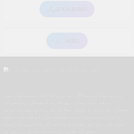
کلبرگ KALBURGI
ہبل HUBLI
ہم آپ کو ڈیلی سالار برادری کا حصہ بننے کی دعوت
دیتے ہیں. ہمارے پرنٹ یا ڈیجیٹل ایڈیشن کو
سبسکرائب کریں ، سوشل میڈیا پر ہماری پیروی کریں
، اور ہمارے مواد سے مشغول ہوں. آپ کی مدد ہمیں
اپنے قارئین کو معیاری صحافت کی فراہمی کے اپنے
مشن کو جاری رکھنے کے قابل بناتی ہے.