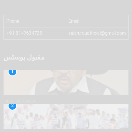
Phone
Email
+91 8147634725
salarurduofficial@gmail.com
مقبول پوسٹس
1
INDIA
KARNATAKA
2