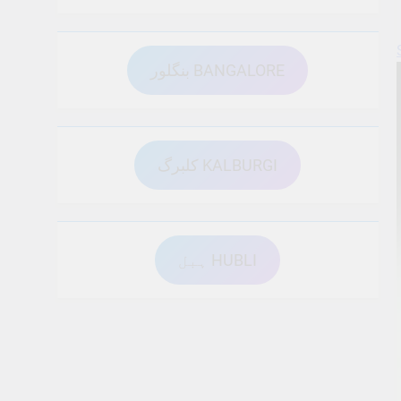
بنگلور BANGALORE
کلبرگ KALBURGI
ہبل HUBLI