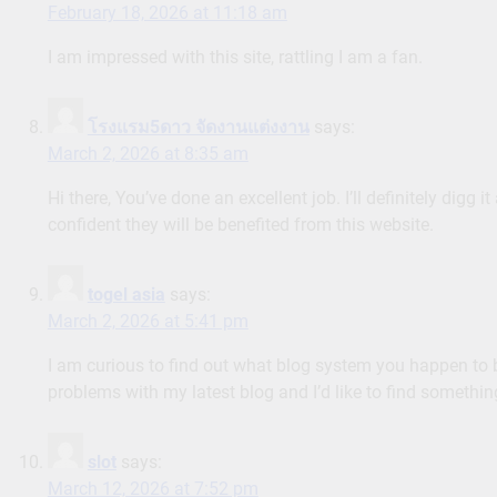
February 18, 2026 at 11:18 am
I am impressed with this site, rattling I am a fan.
โรงแรม5ดาว จัดงานแต่งงาน
says:
March 2, 2026 at 8:35 am
Hi there, You’ve done an excellent job. I’ll definitely dig
confident they will be benefited from this website.
togel asia
says:
March 2, 2026 at 5:41 pm
I am curious to find out what blog system you happen to 
problems with my latest blog and I’d like to find somet
slot
says:
March 12, 2026 at 7:52 pm