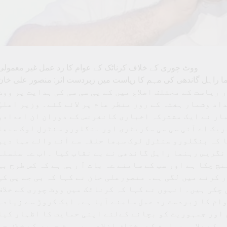
ووٹ چوری کے خلاف کرناٹک کے عوام کا رد عمل غیر معمولی
ا راہل گاندھی کی مہم کا ریاست میں زبردست اثر: منصور علی خان
ورواور ریاست کے مختلف اضلاع میں کے پی سی سی کی ہدایت پر ووٹ
داد وشمار ہفتہ کے روز منظر عام پر لائے گئے۔ وزیر اعلیٰ
مار نے ایک مشترکہ اخباری کانفرنس کے دوران ان اعدادو
شریک اے آئی سی سی سکریٹری اور بنگلورو سنٹرل لوک سبھا
 کہ بنگلورو سنٹرل لوک سبھا حلقہ سے آنے والے مہا دیو
نگریس رہنما راہل گاندھی نے بے نقاب کیا ۔اب ےہ سلسلہ
چ چکا ہے اور سب کے سامنے ےہ بات آ رہی ہے کہ کس طرح بی
 کرنے میں لگی ہے۔ منصورعلی خان نے کہا کہ بی جے پی کی
چکی ہیں۔ انہوں نے کہا کہ کرناٹک میں ووٹ چوری کے خلاف
وام کا زبردست رد عمل سامنے آیا ہے۔ ایک کروڑ سے زیادہ
ن اور جمہوریت کو بچانے کےلئے اپنی حمایت کا اظہار کیا
کے علاوہ ریاست کے مختلف اضلاع میں ووٹ چوری کے خلاف جس