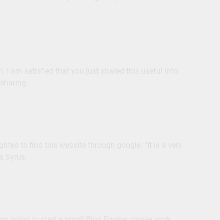
n. I am satisfied that you just shared this useful info
 sharing.
ted to find this website through google. “It is a very
s Syrus.
 am going to start a small Blog Engine course work