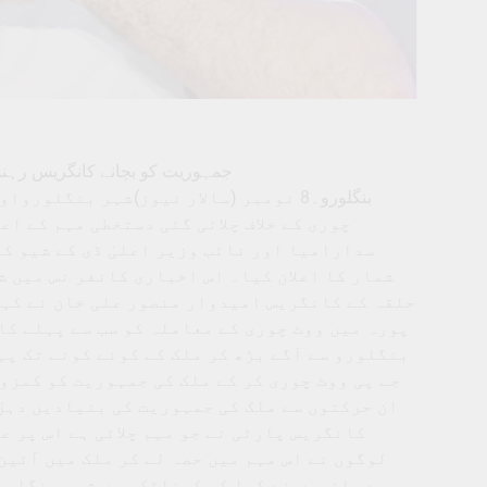
جمہوریت کو بچانے کانگریس رہنم
بنگلورو۔8 نومبر (سالار نیوز)شہر بنگل
چوری کے خلاف چلائی گئی دستخطی مہم کے اع
سدارامیا اور نائب وزیر اعلیٰ ڈی کے شیو ک
شمار کا اعلان کیا۔ اس اخباری کانفر نس میں 
حلقہ کے کانگریس امیدوار منصور علی خان نے کہا
پورہ میں ووٹ چوری کے معاملہ کو سب سے پہلے کا
بنگلورو سے آگے بڑھ کر ملک کے کونے کونے تک پہن
جے پی ووٹ چوری کر کے ملک کی جمہوریت کو کمزور
ان حرکتوں سے ملک کی جمہوریت کی بنیادیں دہل 
کانگریس پارٹی نے جو مہم چلائی ہے اس پر ع
لوگوں نے اس مہم میں حصہ لے کر ملک میں آئی
ہے۔ انہوں نے کہا کہ کرناٹک میں شہر بنگلورو 