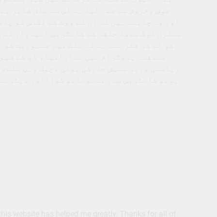
جوش وخروش سے حصہ لیا ہے اس سے صاف ظاہر ہے
اور وہ چاہتے ہیں کہ ان کے ووٹ کے تقدس کو پا
سنٹرل لوک سبھا حلقہ کے کانگریس امیدوار کے طو
کو لے کر فکر مند ہے کہ ملک میں جمہوریت کو 
منعقدہ پروگرام میں سدارامیا، ڈی کے شیو ،
ریاستی وزیر ستیش جارکی ہولی ،چیف وہپ سلےم 
یوتھ کانگریس صدر منجوناتھ گوڑااور دیگرنے شا
 this website has helped me greatly. Thanks for all of