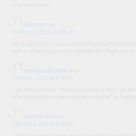
your time & work.
situs slot
says:
January 19, 2026 at 7:54 pm
It’s in point of fact a great and helpful piece of informatio
with us. Please stay us up to date like this. Thank you for
live baccarat casino
says:
February 1, 2026 at 8:10 pm
I got what you mean , thanks for putting up.Woh I am deligh
hard undertaking to seek to please everybody.” by Publiliu
qqstar88 slot
says:
February 6, 2026 at 6:36 am
Thanx for the effort, keep up the good work Great work, I