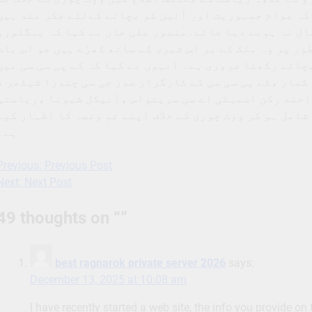
 کہ عوام جمہوریت اور آئین کو بچانے کےلئے فکر مند ہیں
مال نہ ہونے دیا جائے۔منصور علی خان نے کہا کہ بنگلورو
ر پر وہ ملک کے ہر اس شہری کے ساتھ کھڑے ہیں جو اس بات
بچائے رکھنا ضروری ہے۔ انہوں نے کہا کہ کے پی سی سی میں
 کمار ،کے پی سی سی کے کارگزار صدر جی سی چندرا شیکھر
احمد رکن اسمبلی اے سی سرینواس ،آنیکل شیونا ،ریاستی
مل ہو کر ووٹ چوری کے خلاف اپنے غم وغصہ کا اظہار کیا
ہے۔
Previous:
Previous Post
Post
Next:
Next Post
navigation
49 thoughts on “
”
best ragnarok private server 2026
says:
December 13, 2025 at 10:08 am
I have recently started a web site, the info you provide on