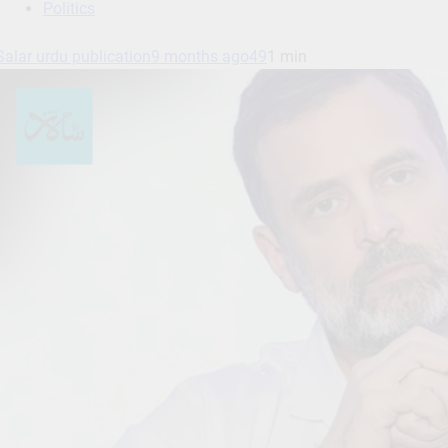
Politics
Salar urdu publication
9 months ago
49
1 min