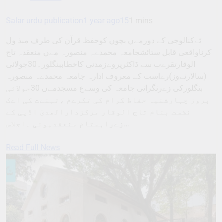
Salar urdu publication
1 year ago
15
1 mins
ٹےکنالوجی کے دورمےں بچوں کوحفظ قرآن کی طرف مبذ ول
کرناواقعی قابل ستائشجامعہ محمدےہ منصورہ مےں منعقدہ تاج
الوقارتقرےب سے ڈاکٹرپروےزمدنی کاخطاببنگلور۔30جولائی
(سالارنےوز)رےاست کے معروف ادارہ جامعہ محمدےہ منصورہ
بنگلورکی زےرنگرانی جامعہ کی وسےع مسجدمےں 30جولائی
بروز چہارشنبہ حفاظ کرام کی تکرےم ،تہنےت کی اےک
نشست بنام تاج الوقار مرکزدارالھدیٰ اڈپی کے
زےراہمتام منعقدہوئی ۔اجلاس…
Read Full News