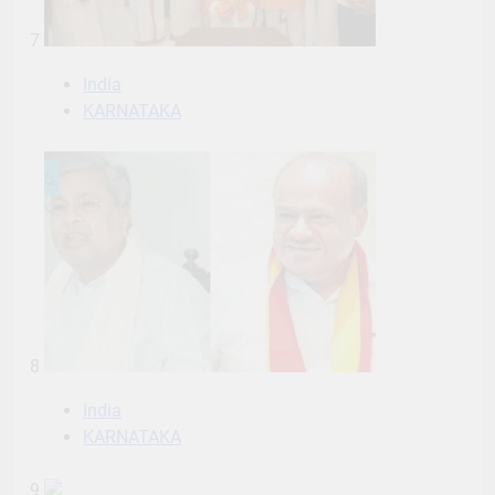
7
India
KARNATAKA
8
India
KARNATAKA
9