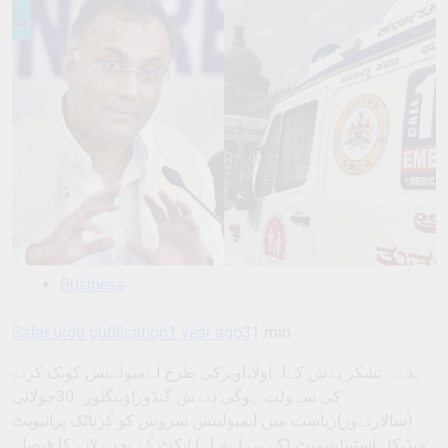
Business
Salar urdu publication
1 year ago
3
1 min
ہدےہ تشکر پےش کےا۔اولا،اوبرکی طرح اےمبولےنس کوبک کرنے
کی سہولت ہوگی:دنےش گنڈوراﺅبنگلور۔30جولائی
(سالارنےوز)ریاست میں ایمبولینس سروس کو کرناٹک پرائیویٹ
میڈیکل اسٹیبلشمنٹ (کے پی اےم اے) ایکٹ کے تحت لانے کا فیصلہ