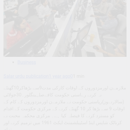
Business
Salar urdu publication
1 year ago
0
1 min
ملازمےن اورمزدوروں کے اوقات کارکی مدت9سے بڑھاکر10گھنٹے
نہ کرنے رےاستی حکومت کافےصلہبنگلور۔30جولائی
(سالارنےوز)ریاستی حکومت نے ملازمےن اورمزدوروں کے کام کے
اوقات 9 سے بڑھا کر 10 گھنٹے کرنے کے مرکزی حکومت کے اقدام
کو مسترد کرنے کا فیصلہ کیا ہے۔ مرکزی محکمہ محنت نے
کرناٹک شاپس اینڈ اسٹیبلشمنٹ ایکٹ 1961 میں ترمیم کرنے اور
تمام…