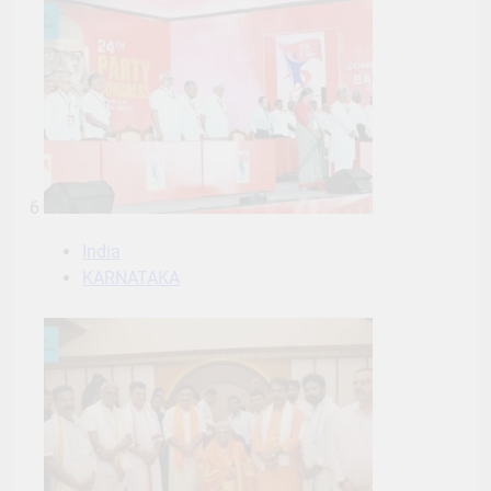
6
India
KARNATAKA