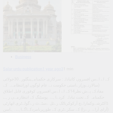
Business
Salar urdu publication
1 year ago
3
1 min
کے اے اےس افسروں کاتبادلہ: سرکاری حکمنامہبنگلور۔30جولائی
(سالارنےوز)رےاستی حکومت نے عام لوگوں اورانتظامےہ کے
مفادکے پےش نظر14کے اے اےس افسروں کوفوری قابل اطلاق
حکمنامہ کے تحت تبادلہ کردےاہے۔پوسٹنگ کے انتظارمےں رہے
ڈاکٹرشےوکماراےچ آرکوکرناٹک رےئل ےسٹےٹ رےگولےٹری اتھارٹی
(آرای آراے۔رےرا) کے سکرےٹری کے طورپرنامزدکےاگےاہے۔ہاسن