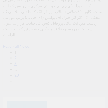
دھرمستھلاکے پراسراراموات کی تحقےقات کے دوراناےس آئی ٹی
کے سربراہ ڈی جی بی موہنتی مرکزی سروےس کے لےے
منتخببنگلور۔30جولائی (سالارنےوز)کرناٹک کے داخلی سلامتی کے
محکمہ کے ڈائرکٹر جنرل آف پولیس (ڈی جی پی) پرنب موہنتی
ریاست میں ایک ہائی پروفائل کیس کی قیادت کر رہے ہیں۔
رےاست کے دھرمستھلاعلاقہ مےںکئی لاشےںدفن کےے جانے کے
الزامات…
Read Full News
1
2
3
…
20