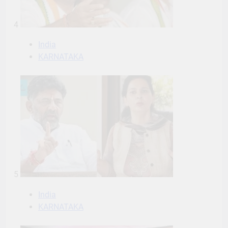
4
India
KARNATAKA
5
India
KARNATAKA