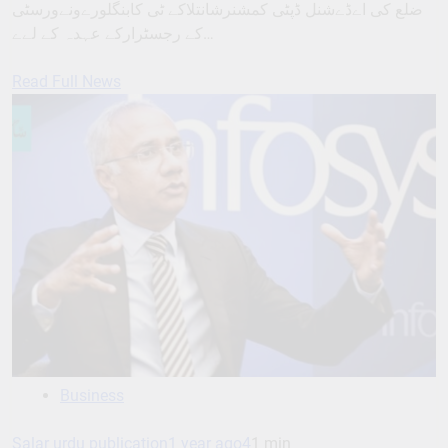
ضلع کی اےڈےشنل ڈپٹی کمشنرشانتلاکے ٹی کابنگلورےونےورسٹی
کے رجسٹرارکے عہدہ کے لےے…
Read Full News
Business
Salar urdu publication
1 year ago
4
1 min