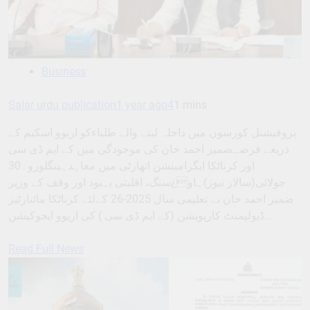
Business
Salar urdu publication
1 year ago
4
1 mins
پروفیشنل کورسوں میں داخلہ لینے والے طلباءکو اریوو اسکیم کے
ذریعے قرضہضمیر احمد خان کی موجودگی میں کے ایم ڈی سی
اور کرناٹکا ایگزامینشن اتھارٹی میں معاہدہبنگلورو۔30
جولائی(سالار نیوز)ہاو¿سنگ، اقلیتی بہبود اور وقف کے وزیر
ضمیر احمد خان نے تعلیمی سال 2025-26 کےلئے کرناٹکا مائنارٹیز
ڈیولپمنٹ کارپویشن (کے ایم ڈی سی ) کی اریوو ایجوکیشن…
Read Full News