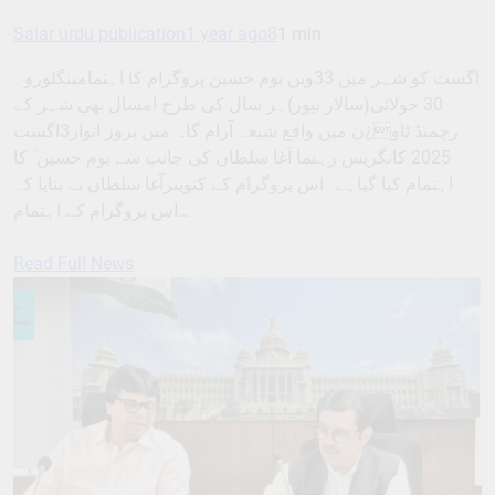
Salar urdu publication
1 year ago
8
1 min
اگست کو شہر میں 33ویں یوم حسین پروگرام کا اہتمامبنگلورو۔
30 جولائی(سالار نیوز)ہر سال کی طرح امسال بھی شہر کے
رچمنڈ ٹاو¿ن میں واقع شیعہ آرام گاہ میں بروز اتوار3اگست
2025 کانگریس رہنما آغا سلطان کی جانب سے یوم حسین ؓ کا
اہتمام کیا گیاہے۔اس پروگرام کے کنوینرآغا سلطان نے بتایا کہ
اس پروگرام کے اہتمام…
Read Full News