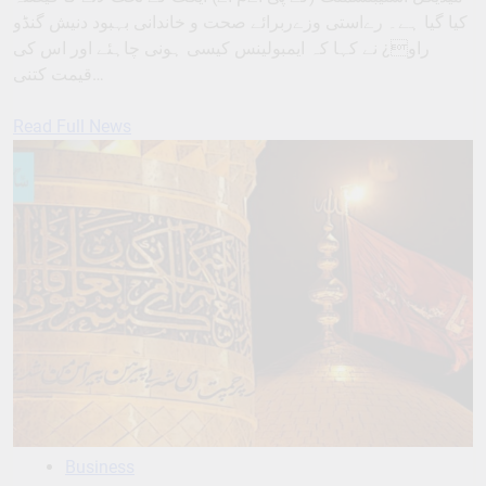
کیا گیا ہے۔ رےاستی وزےربرائے صحت و خاندانی بہبود دنیش گنڈو
راو¿ نے کہا کہ ایمبولینس کیسی ہونی چاہئے اور اس کی
قیمت کتنی…
Read Full News
Business