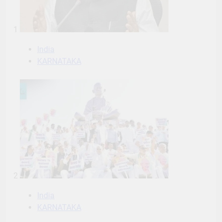
1
India
KARNATAKA
2
India
KARNATAKA