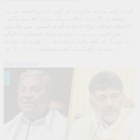
آئی ٹی کمپنےوں سے ملازمےن کی کٹوتی کے دورانانفوسےس سے
خوشخبری۔20ہزرنئے املازمےن کی تقرری کافےصلہبنگلور۔
30جولائی (سالارنےوز)اےک طرف آئی ٹی کمپنیوں میں ملازمتوں
میں کٹوتی ہو رہی ہے،دوسری طرف انفوسس نے تکنیکی
ماہرین کے لیے کچھ راحت کی خبر دی ہے۔ بھارت کی دوسری
سب سے بڑی آئی ٹی کمپنی انفوسس نے کہا ہے کہ وہ…
Read Full News