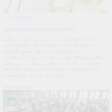
Business
Salar urdu publication
1 year ago
15
1 min
کے اےم اےف صدرکے عہدہ کے لےے رسہ کشی تےزہوگئی
ہےسدارامےااورڈی کے شےوکمارکے دھڑے مدمقابل۔کرسی
پرہٹنال اورسرےش کی نظرےںبنگلور۔30جولائی
(سالارنےوز)کرناٹک کوآپرےٹےو ملک فےڈرےشن (کے ایم ایف) کے
صدر کے عہدے کے لیے رسہ کشی تیز ہوگئی ہے۔ وزےراعلیٰ
سدارامیا اور ڈی کے شیوکمار کے قریبی ساتھی کرناٹک ملک
فیڈریشن کے صدر بننے کی کوشش کر…
Read Full News