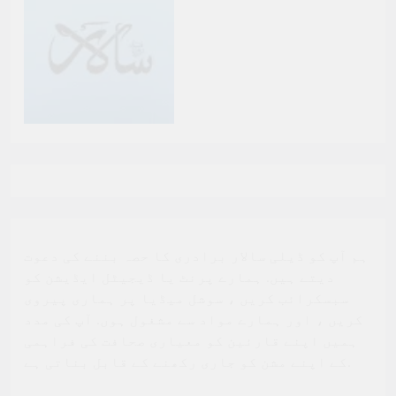
ہم آپ کو ڈیلی سالار برادری کا حصہ بننے کی دعوت
دیتے ہیں. ہمارے پرنٹ یا ڈیجیٹل ایڈیشن کو
سبسکرائب کریں ، سوشل میڈیا پر ہماری پیروی
کریں ، اور ہمارے مواد سے مشغول ہوں. آپ کی مدد
ہمیں اپنے قارئین کو معیاری صحافت کی فراہمی
کے اپنے مشن کو جاری رکھنے کے قابل بناتی ہے.