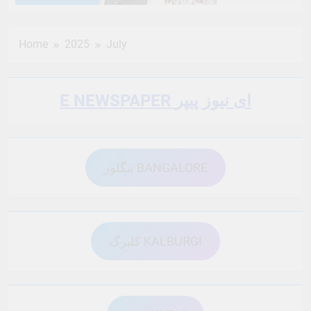
6 Months Ago
6 Months Ago
Home
2025
July
6 Months Ago
6 Months Ago
E NEWSPAPER ای نیوز پیپر
6 Months Ago
6 Months Ago
بنگلور BANGALORE
6 Months Ago
6 Months Ago
6 Months Ago
6 Months Ago
کلبرگ KALBURGI