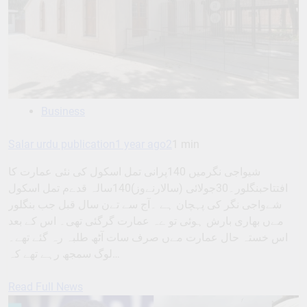
Business
Salar urdu publication
1 year ago
2
1 min
شیواجی نگرمیں 140پرانی تمل اسکول کی نئی عمارت کا
افتتاحبنگلور۔30جولائی (سالارنےوز)140سالہ قدےم تمل اسکول
شےواجی نگر کی پہچان ہے ۔آج سے تےن سال قبل جب بنگلور
مےں بھاری بارش ہوئی تو ےہ عمارت گرگئی تھی۔ اس کے بعد
اس خستہ حال عمارت مےں صرف سات آٹھ طلبہ رہ گئے تھے۔
لوگ سمجھ رہے تھے کہ…
Read Full News