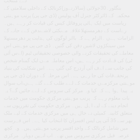
لےے منتخب
بنگلور۔30جولائی (سالارنےوز)کرناٹک کے داخلی سلامتی کے
محکمہ کے ڈائرکٹر جنرل آف پولیس (ڈی جی پی) پرنب موہنتی
ریاست میں ایک ہائی پروفائل کیس کی قیادت کر رہے ہیں۔
رےاست کے دھرمستھلاعلاقہ مےںکئی لاشےںدفن کےے جانے کے
الزامات ہےں ۔الزام ہے کہ بااثر لوگوں کی ہدایت پر دھرمستھلا
میں سینکڑوں لاشیں دفن کی گئیں۔ ڈی جی پی موہنتی اس
معاملے کی تحقیقات کرنے والی خصوصی تحقیقاتی ٹیم (اےس آئی
ٹی) کی قےادت کر رہے ہیں، اس معاملہ مےں ایک گمنام شخص
کی جانب سے اےف آئی آردرج کی گئی ہے۔ اس شکایت کی بنیاد
پرتحقےقات کی جا رہی ہے۔ اس مرحلہ کے دوران ڈی جی پی
موہنتی مرکزمےں خدمات کے لےے طلب کےے گئے ہےں،اب سوال
یہ پیدا ہوا ہے کہ کیا وہ مرکز کی سروس کے لےے جائیں گے؟ یہ
بات معلوم رہے کہ پرنب موہنتی مرکزی حکومت میں خدمات
انجام دینے کے لیے اہل ہیں۔ مرکزی حکومت کی تقرریوں سے
متعلق کابینہ کمیٹی نے حال ہی میں مرکزی خدمات کے لیے ملک
بھر سے 35 آئی پی ایس افسران کا انتخاب کیا ہے۔ اس فہرست
میں شامل کرناٹک کے واحد افسر پرنب موہنتی ہیں۔ وہ کچھ
عرصہ قبل مرکزی سروس میں تھے۔ اب انہیں دوبارہ مرکزی