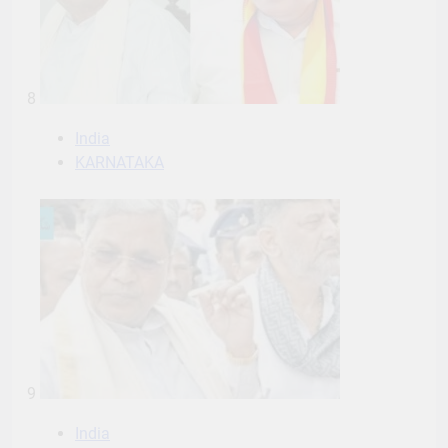
8
India
KARNATAKA
9
India