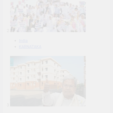
2
India
KARNATAKA
3