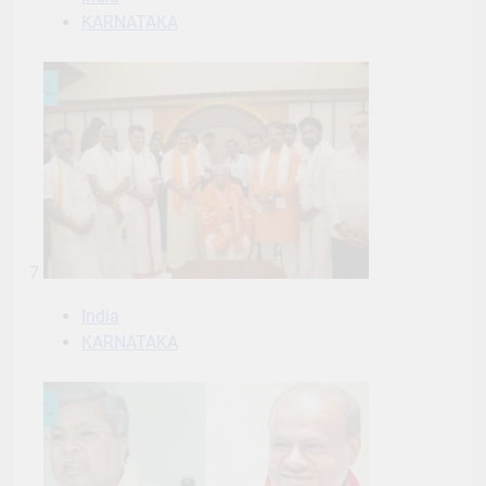
KARNATAKA
7
India
KARNATAKA