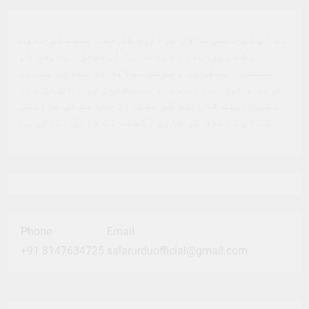
ہم آپ کو ڈیلی سالار برادری کا حصہ بننے کی دعوت
دیتے ہیں. ہمارے پرنٹ یا ڈیجیٹل ایڈیشن کو
سبسکرائب کریں ، سوشل میڈیا پر ہماری پیروی
کریں ، اور ہمارے مواد سے مشغول ہوں. آپ کی مدد
ہمیں اپنے قارئین کو معیاری صحافت کی فراہمی
کے اپنے مشن کو جاری رکھنے کے قابل بناتی ہے.
Phone
Email
+91 8147634725
salarurduofficial@gmail.com