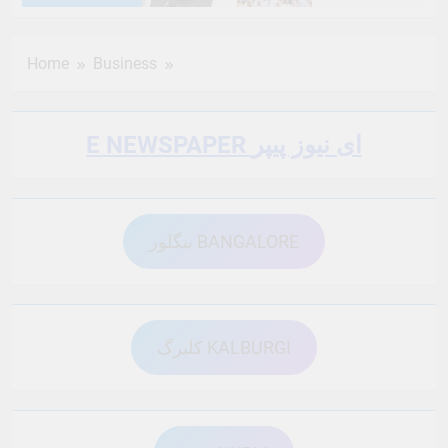
6 Months Ago
6 Months Ago
Home
Business
6 Months Ago
6 Months Ago
E NEWSPAPER ای نیوز پیپر
6 Months Ago
6 Months Ago
بنگلور BANGALORE
6 Months Ago
6 Months Ago
6 Months Ago
6 Months Ago
کلبرگ KALBURGI