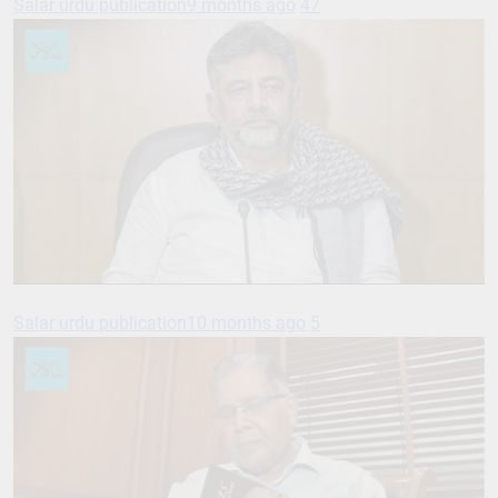
Salar urdu publication
9 months ago
47
Salar urdu publication
10 months ago
5