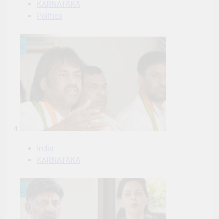
KARNATAKA
Politics
4
India
KARNATAKA