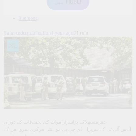
ہبل HUBLI
Business
Salar urdu publication
1 year ago
0
1 min
دھرمستھلاکے پراسراراموات کی تحقےقات کے دوران
اےس آئی ٹی کے سربراہ ڈی جی بی موہنتی مرکزی سروےس کے