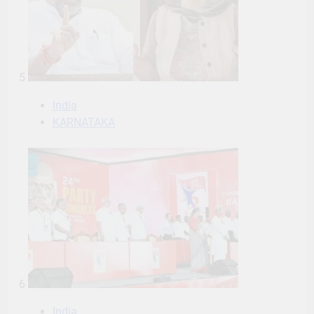
5
India
KARNATAKA
6
India