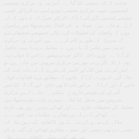
خدمت کے لیے منتخب کیا گیا ہے۔ اس سے وہ مرکزی تفتیشی
ایجنسیوں جیسے مرکزی تفتیشی بیورو (سی بی آئی) اور قومی
تفتیشی ایجنسی (این آئی اے) کے ڈائرکٹر جنرل کے عہدوں کے لیے
اہل ہو جاتے ہیں۔ چونکہ وہ فی الحال دھرمستھلا میں پراسرار
موت کے واقعات کی تحقیقات کرنے والی خصوصی تحقیقاتی ٹیم
کے سربراہ کے طور پر کام کر رہے ہیں، اس لیے وہ مرکزی
خدمت میں جائیں گے یا نہیں، ےہ معاملہ بہت اہمیت حاصل
کرگےا ہے۔ وزیر داخلہ ڈاکٹر جی پرمیشور نے اس کا جواب دیتے
ہوئے کہاکہ اگر پرنب موہنتی مرکزی سروس میں جاتے ہیں، تو
ایس آئی ٹی میں ایک اور افسر کی تقرری کے لیے بات چیت کی
جائے گی۔ انہوں نے کہا کہ قانون کے مطابق مزید اقدامات اٹھائے
جائیں گے اور کہا کہ ہم اس بات کا بھی جائزہ لیں گے کہ کیا ایس
آئی ٹی کی تفتیش جاری رہ سکتی ہے چاہے انہیں مرکزی
سروس میں منتقل کیا جائے۔دوسری جانب دھرمستھلا میں
معاملے کی تحقیقات جاری ہے، اور کھدائی دوسرے روز بھی جاری
ہے۔ کھدائی کے پہلے دن نشان زد مقامات سے کچھ نہےں
ملاڈےہاں سے وہاں سے ہڈےوں کاڈھانچہ تک نہیں ملا۔ اب
دوسرے دن بھی دوسرے اور تیسرے مقام پر کھدائی کی گئی ،وہاں
سے بھی کوئی نشان ےاڈھانچہ نہےں ملا۔