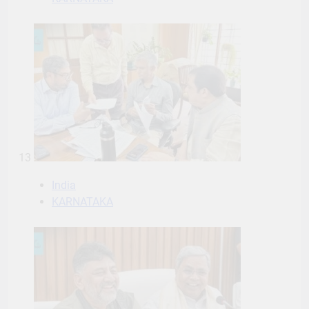
13
India
KARNATAKA