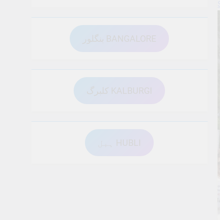
بنگلور BANGALORE
کلبرگ KALBURGI
ہبل HUBLI