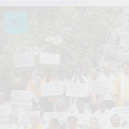
Salar urdu publication
12 months ago
8
1 min