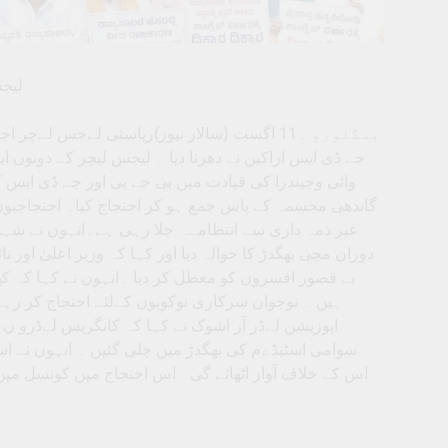
لیج
بنگلورو ۔11 اگست (سالار نیوز)ریاستی لےجس 
جے ڈی ایس اراکین نے دھرنا دیا ۔ لیجس لیچر کے دونوں 
وائی وجیندرا کی قیادت میں بی جے پی اور جے ڈی ایس 
گاندھی مجسمہ کے پاس جمع ہو کر احتجاج کیا۔ احتجاجیو
غیر ذمہ داری سے انتظامےہ چلا رہی ہے۔انہوں نے شہ
دوران مچی بھگدڑ کا حوالہ دیا اور کہا کہ وزیر اعلیٰ اور 
بے قصور افسروں کو معطل کر دیا ۔انہوں نے کہا کہ ک
ہیں ۔ نوجوان سرکاری نوکویوں کےلئے احتجاج کر رہے ہی
اپوزیشن لےڈر آر اشوک نے کہا کہ کانگریس لےڈرو ں 
سوامی اسٹیڈےم کی بھگدڑ میں چلی گئیں ۔ انہوں نے اس
اس کے خلاف آواز اٹھائے گی۔ اس احتجاج میں کونسل میں 