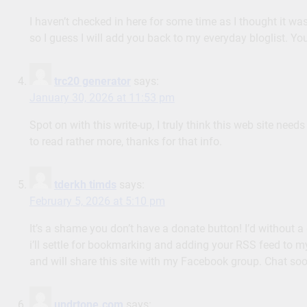
I haven’t checked in here for some time as I thought it was
so I guess I will add you back to my everyday bloglist. You
trc20 generator
says:
January 30, 2026 at 11:53 pm
Spot on with this write-up, I truly think this web site need
to read rather more, thanks for that info.
tderkh timds
says:
February 5, 2026 at 5:10 pm
It’s a shame you don’t have a donate button! I’d without a
i’ll settle for bookmarking and adding your RSS feed to 
and will share this site with my Facebook group. Chat soo
undrtone.com
says: