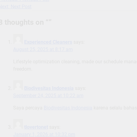
Post
Next:
Next Post
navigation
8 thoughts on “
”
Experienced Cleaners
says:
August 25, 2025 at 8:17 am
Lifestyle optimization cleaning, made our schedule mana
freedom.
Biodivesitas Indonesia
says:
September 24, 2025 at 10:22 am
Saya percaya
Biodivesitas Indonesia
karena selalu bahas
tlovertonet
says:
January 1, 2026 at 10:32 pm