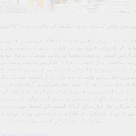
س لیچر اجلاس کے پہلے ہی دن حکومت کے خلاف بی جے پی کا احتجاج
لےچر اجلاس کے پہلے ہی دن ریاستی حکومت کے خلاف اپوزیشن بی جے پی اور
ایوانوں کی کارروائی شروع ہونے سے قبل بی جے پی کے ریاستی صدر بی
کے اراکین اسمبلی نے ودھان سودھا اور وکاس سودھا کے درمیان موجود
ں سے مخاطب ہو کر وجیندرا نے کہا کہ کانگریس حکومت ریاست میں
ر کے قلب میں موجود چنا سوامی اسٹیڈےم میں آر سی بی کے جشن کے
نائب وزیر اعلیٰ نے اس واقعہ کی ذمہ داری لے کر استعفی دینے کی بجائے
ھاد کی فراہمی نہ ہونے کے سبب کسان سڑکوں پر آکر احتجاج کر رہے
ں ان تمام امور پر بی جے پی ایوان کے اندار اور باہر آواز اٹھائے گی۔
کی شہرت کے لالچ کے نتیجے میں شہر میں گیارہ لوگوں کی جانیں چنا
ے سرکاری قتل قرار دیا اور کہا کہ اسمبلی اور کونسل میں بی جے پی
بی جے پی کے اپوزیشن لےڈر چلوادی نارائین سوامی، بی جے پی اور جے
ڈی ایس کے بیشتر اراکین اسمبلی وغیرہ حاضر رہے۔
Previous:
Previous Post