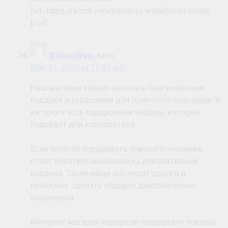
[url=https://scroll.network/avax-wallet]avax wallet
[/url]
WilliamWam
says:
May 21, 2026 at 11:45 pm
Наш магазин можно заказать оригинальные
подарки и украшения для приятного сюрприза. В
каталоге есть подарочные наборы, которые
подойдут для корпоратива.
Если хочется порадовать близкого человека,
стоит обратить внимание на декоративные
изделия. Такие вещи выглядят дорого и
помогают сделать подарок действительно
особенным.
Интернет-магазин подарков предлагает товары