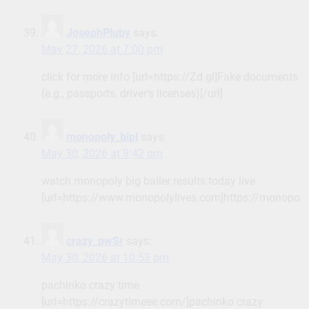
JosephPluby
says:
May 27, 2026 at 7:00 pm
click for more info [url=https://Zd.gl]Fake documents
(e.g., passports, driver’s licenses)[/url]
monopoly_bipl
says:
May 30, 2026 at 9:42 pm
watch monopoly big baller results today live
[url=https://www.monopolylives.com]https://monopolyl
crazy_pwSr
says:
May 30, 2026 at 10:53 pm
pachinko crazy time
[url=https://crazytimeee.com/]pachinko crazy