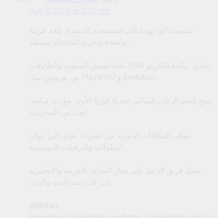
July 3, 2026 at 2:12 pm
صُممت الواجهة لتلائم المستخدم المصري بلغة عربية
واضحة وتجربة استخدام بسيطة.
تتجاوز مكتبة الكازينو 7000 لعبة تشمل السلوت والطاولات
من مزودين مثل Play’n GO و Evolution.
يمنح قسم الرهان المباشر تحديثًا فوريًا للأودز مع بث مباشر
لعدد من المباريات.
تتوالى المكافآت الدورية من استرداد نقدي إلى جوائز
البطولات والترقيات الموسمية.
يعمل فريق الدعم على مدار الساعة بالعربية والإنجليزية
عبر الدردشة الحية والبريد.
888starz
[url=https://aclknights.com]https://aclknights.com/[/ur