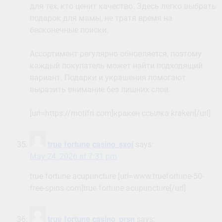
для тех, кто ценит качество. Здесь легко выбрать
подарок для мамы, не тратя время на
бесконечные поиски.
Ассортимент регулярно обновляется, поэтому
каждый покупатель может найти подходящий
вариант. Подарки и украшения помогают
выразить внимание без лишних слов.
[url=https://motifri.com]кракен ссылка kraken[/url]
true fortune casino_sxoi
says:
May 24, 2026 at 7:31 pm
true fortune acupuncture [url=www.truefortune-50-
free-spins.com]true fortune acupuncture[/url] .
true fortune casino_prsn
says: