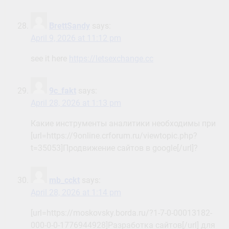
BrettSandy
says:
April 9, 2026 at 11:12 pm
see it here
https://letsexchange.cc
9c_fakt
says:
April 28, 2026 at 1:13 pm
Какие инструменты аналитики необходимы при
[url=https://9online.crforum.ru/viewtopic.php?
t=35053]Продвижение сайтов в google[/url]?
mb_cckt
says:
April 28, 2026 at 1:14 pm
[url=https://moskovsky.borda.ru/?1-7-0-00013182-
000-0-0-1776944928]Разработка сайтов[/url] для