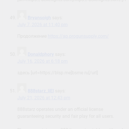
Bryansoigh
says:
July 7, 2026 at 11:40 pm
Продолжение
https://ap.progunsupply.com/
Donaldphory
says:
July 16, 2026 at 6:18 pm
здесь [url=https://blsp.me]bsme ru[/url]
888starz_liEl
says:
July 21, 2026 at 12:43 pm
888starz operates under an official license
guaranteeing security and fair play for all users.