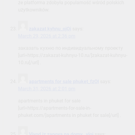
że platforma zdobyła popularność wśród polskich
użytkowników.
zakazat kyhnu_ojOi
says:
March 29, 2026 at 2:36 pm
заказать кухню по индивидуальному проекту
[url=https://zakazat-kuhnyu-10.ru/]zakazat-kuhnyu-
10.ru[/url] .
apartments for sale phuket_fzOl
says:
March 31, 2026 at 2:01 pm
apartments in phuket for sale
[url=https://apartments-for-sale-in-
phuket.com/]apartments in phuket for sale[/url] .
Vivod iz zapoya na domy _vloi
says: