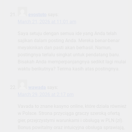
evostoto
says:
March 21, 2026 at 11:01 am
Saya setuju dengan semua ide yang Anda telah
sajikan dalam posting Anda. Mereka benar-benar
meyakinkan dan pasti akan berhasil. Namun,
postingnya terlalu singkat untuk pendatang baru.
Bisakah Anda memperpanjangnya sedikit lagi mulai
waktu berikutnya? Terima kasih atas postingnya.
wawada
says:
March 29, 2026 at 2:17 pm
Vavada to znane kasyno online, które działa również
w Polsce. Strona przyciąga graczy szeroką ofertą
gier, przejrzystymi warunkami i obsługą w PLN (zł).
Bonus powitalny oraz intuicyjna obsługa sprawiają,