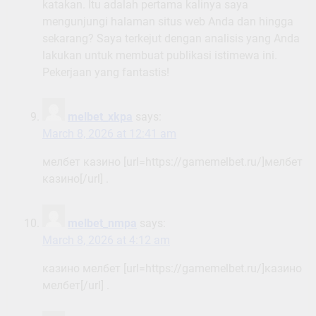
katakan. Itu adalah pertama kalinya saya
mengunjungi halaman situs web Anda dan hingga
sekarang? Saya terkejut dengan analisis yang Anda
lakukan untuk membuat publikasi istimewa ini.
Pekerjaan yang fantastis!
melbet_xkpa
says:
March 8, 2026 at 12:41 am
мелбет казино [url=https://gamemelbet.ru/]мелбет
казино[/url] .
melbet_nmpa
says:
March 8, 2026 at 4:12 am
казино мелбет [url=https://gamemelbet.ru/]казино
мелбет[/url] .