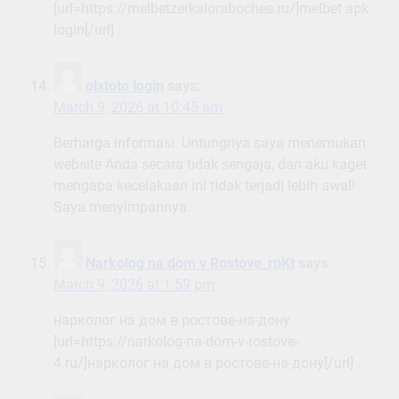
[url=https://melbetzerkalorabochee.ru/]melbet apk
login[/url] .
olxtoto login
says:
March 9, 2026 at 10:45 am
Berharga informasi. Untungnya saya menemukan
website Anda secara tidak sengaja, dan aku kaget
mengapa kecelakaan ini tidak terjadi lebih awal!
Saya menyimpannya.
Narkolog na dom v Rostove_rpKt
says:
March 9, 2026 at 1:59 pm
нарколог на дом в ростове-на-дону
[url=https://narkolog-na-dom-v-rostove-
4.ru/]нарколог на дом в ростове-на-дону[/url] .