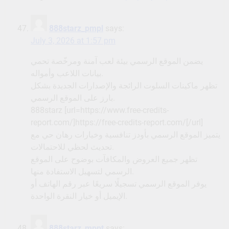
888starz_pmpl
says:
July 3, 2026 at 1:57 pm
يضمن الموقع الرسمي بيئة لعب آمنة ومرخّصة تحمي
بيانات اللاعب وأمواله.
تظهر ماكينات السلوت الرائجة والإصدارات الجديدة بشكل
بارز على الموقع الرسمي.
888starz [url=https://www.free-credits-
report.com/]https://free-credits-report.com/[/url]
يتميز الموقع الرسمي بأودز تنافسية وخيارات رهان حي مع
تحديث لحظي للاحتمالات.
تظهر جميع العروض والمكافآت بوضوح على الموقع
الرسمي لتسهيل الاستفادة منها.
يوفر الموقع الرسمي تسجيلًا سريعًا عبر رقم الهاتف أو
الإيميل أو خيار النقرة الواحدة.
888starz_mppt
says: