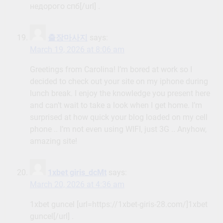
недорого спб[/url] .
출장마사지
says:
March 19, 2026 at 8:06 am
Greetings from Carolina! I’m bored at work so I
decided to check out your site on my iphone during
lunch break. I enjoy the knowledge you present here
and can’t wait to take a look when I get home. I’m
surprised at how quick your blog loaded on my cell
phone .. I’m not even using WIFI, just 3G .. Anyhow,
amazing site!
1xbet giris_dcMt
says:
March 20, 2026 at 4:36 am
1xbet guncel [url=https://1xbet-giris-28.com/]1xbet
guncel[/url] .