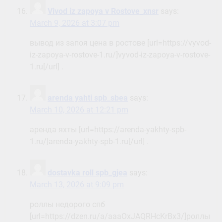
Vivod iz zapoya v Rostove_xnsr
says:
March 9, 2026 at 3:07 pm
вывод из запоя цена в ростове [url=https://vyvod-
iz-zapoya-v-rostove-1.ru/]vyvod-iz-zapoya-v-rostove-
1.ru[/url] .
arenda yahti spb_sbea
says:
March 10, 2026 at 12:21 pm
аренда яхты [url=https://arenda-yakhty-spb-
1.ru/]arenda-yakhty-spb-1.ru[/url] .
dostavka roll spb_gjea
says:
March 13, 2026 at 9:09 pm
роллы недорого спб
[url=https://dzen.ru/a/aaaOxJAQRHcKrBx3/]роллы