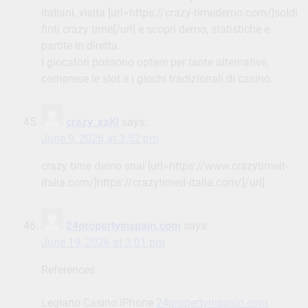
italiani, visita [url=https://crazy-timedemo.com/]soldi
finti crazy time[/url] e scopri demo, statistiche e
partite in diretta.
I giocatori possono optare per tante alternative,
comprese le slot e i giochi tradizionali di casino.
crazy_xaKi
says:
June 9, 2026 at 3:52 pm
crazy time demo snai [url=https://www.crazytimeit-
italia.com/]https://crazytimeit-italia.com/[/url]
24propertyinspain.com
says:
June 19, 2026 at 3:01 pm
References:
Legiano Casino iPhone
24propertyinspain.com