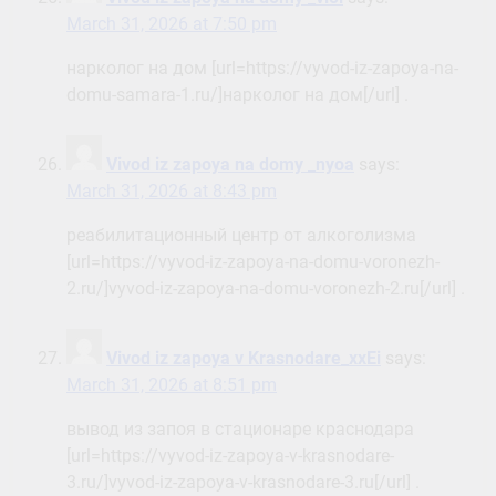
March 31, 2026 at 7:50 pm
нарколог на дом [url=https://vyvod-iz-zapoya-na-
domu-samara-1.ru/]нарколог на дом[/url] .
Vivod iz zapoya na domy _nyoa
says:
March 31, 2026 at 8:43 pm
реабилитационный центр от алкоголизма
[url=https://vyvod-iz-zapoya-na-domu-voronezh-
2.ru/]vyvod-iz-zapoya-na-domu-voronezh-2.ru[/url] .
Vivod iz zapoya v Krasnodare_xxEi
says:
March 31, 2026 at 8:51 pm
вывод из запоя в стационаре краснодара
[url=https://vyvod-iz-zapoya-v-krasnodare-
3.ru/]vyvod-iz-zapoya-v-krasnodare-3.ru[/url] .