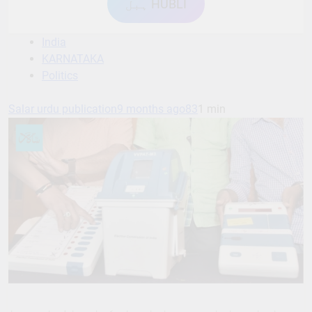
ہبل HUBLI
India
KARNATAKA
Politics
Salar urdu publication
9 months ago
83
1 min