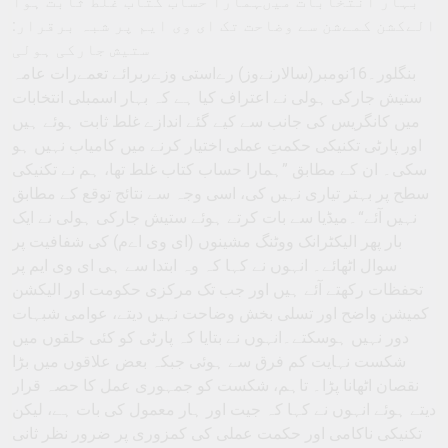
بہار انتخابات میںہمارا حساب کتاب غلط ثابت ہوا
الےکشن کمےشن سے وضاحت تک ای وی ایم پر شبہ برقرار:
ستیش جارکی ہولی
بنگلور۔16نومبر(سالارنےوز) رےاستی وزےربرائے تعمےرات عامہ
ستیش جارکی ہولی نے اعتراف کیا ہے کہ بہار اسمبلی انتخابات
میں کانگریس کی جانب سے کیے گئے اندازے غلط ثابت ہوئے ہیں
اور پارٹی تکنیکی حکمتِ عملی اختیار کرنے میں کامیاب نہیں ہو
سکی۔ ان کے مطابق ”ہمارا حساب کتاب غلط تھا، ہم نے تکنیکی
سطح پر بہتر تیاری نہیں کی، اسی وجہ سے نتائج توقع کے مطابق
نہیں آئے“۔میڈیا سے بات کرتے ہوئے ستیش جارکی ہولی نے ایک
بار پھر الیکٹرانک ووٹنگ مشینوں (ای وی اےم) کی شفافیت پر
سوال اٹھائے۔ انہوں نے کہا کہ وہ ابتدا سے ہی ای وی ایم پر
تحفظات رکھتے آئے ہیں اور جب تک مرکزی حکومت اور الیکشن
کمیشن واضح اور تسلی بخش وضاحت نہیں دیتے، عوامی شبہات
دور نہیں ہوسکتے۔انہوں نے بتایا کہ پارٹی کو کئی حلقوں میں
شکست نہایت کم فرق سے ہوئی جبکہ بعض علاقوں میں بڑا
نقصان اٹھانا پڑا۔ تاہم، شکست کو جمہوری عمل کا حصہ قرار
دیتے ہوئے انہوں نے کہا کہ جیت اور ہار معمول کی بات ہے، لیکن
تکنیکی ناکامی اور حکمت عملی کی کمزوری پر ضرور نظر ثانی