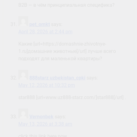
B2B — в чём принципиальная специфика?
pet_omkt
says:
April 28, 2026 at 2:44 pm
Какие [url=https://domashnie-zhivotnye-
1.ru]домашние животные[/url] лучше всего
подходят для маленькой квартиры?
888starz uzbekistan_cpki
says:
May 12, 2026 at 10:32 pm
star888 [url=www.uz888-starz.com/]star888[/url] .
Vernonbek
says:
May 13, 2026 at 3:38 am
click this link here now