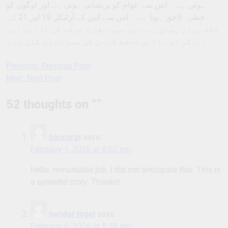
ہوتی ہے ۔ اس سے عوام کو پریشانی ہوتی ہے اور لوگوں کو
خطرہ لاحق ہوتا ہے ۔ اس سے آئین کے آرٹیکل 19 اور 21 کی
خلاف ورزی ہوتی ہے ، جن میں نقل و حرکت کی آزادی اور
زندگی اور ذاتی تحفظ کے حق کی ضمانت دی گئی ہے ۔
Previous:
Previous Post
Post
Next:
Next Post
navigation
52 thoughts on “
”
baccarat
says:
February 1, 2026 at 8:02 pm
Hello. remarkable job. I did not anticipate this. This is
a splendid story. Thanks!
bandar togel
says:
February 6, 2026 at 5:18 am