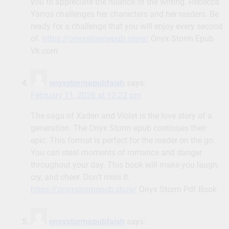
you to appreciate the nuance of the writing. Rebecca
Yarros challenges her characters and her readers. Be
ready for a challenge that you will enjoy every second
of.
https://onyxstormepub.store/
Onyx Storm Epub
Vk.com
onyxstormepubfaish
says:
February 11, 2026 at 12:22 pm
The saga of Xaden and Violet is the love story of a
generation. The Onyx Storm epub continues their
epic. This format is perfect for the reader on the go.
You can steal moments of romance and danger
throughout your day. This book will make you laugh,
cry, and cheer. Don’t miss it.
https://onyxstormepub.store/
Onyx Storm Pdf Book
onyxstormepubfaish
says: