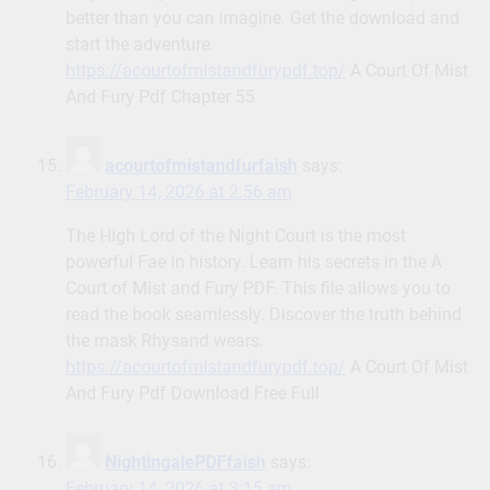
better than you can imagine. Get the download and
start the adventure.
https://acourtofmistandfurypdf.top/
A Court Of Mist
And Fury Pdf Chapter 55
acourtofmistandfurfaish
says:
February 14, 2026 at 2:56 am
The High Lord of the Night Court is the most
powerful Fae in history. Learn his secrets in the A
Court of Mist and Fury PDF. This file allows you to
read the book seamlessly. Discover the truth behind
the mask Rhysand wears.
https://acourtofmistandfurypdf.top/
A Court Of Mist
And Fury Pdf Download Free Full
NightingalePDFfaish
says:
February 14, 2026 at 3:15 am