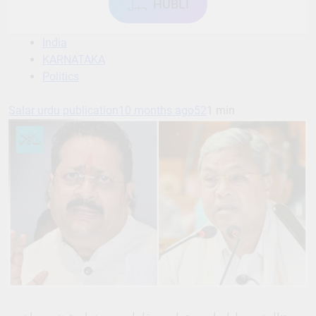
ہبل HUBLI
India
KARNATAKA
Politics
Salar urdu publication
10 months ago
52
1 min