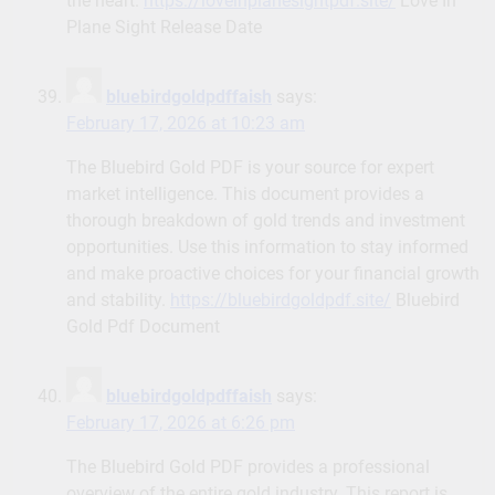
the heart.
https://loveinplanesightpdf.site/
Love In
Plane Sight Release Date
bluebirdgoldpdffaish
says:
February 17, 2026 at 10:23 am
The Bluebird Gold PDF is your source for expert
market intelligence. This document provides a
thorough breakdown of gold trends and investment
opportunities. Use this information to stay informed
and make proactive choices for your financial growth
and stability.
https://bluebirdgoldpdf.site/
Bluebird
Gold Pdf Document
bluebirdgoldpdffaish
says:
February 17, 2026 at 6:26 pm
The Bluebird Gold PDF provides a professional
overview of the entire gold industry. This report is