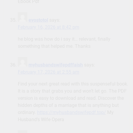
Ebook Pdf
evostotol
says:
February 16, 2026 at 8:42 pm
he blog was how do i say it… relevant, finally
something that helped me. Thanks
myhusbandswifepdffaish
says:
February 17, 2026 at 2:55 am
Find your next great read with this suspenseful book.
It is a story that grabs you and won’t let go. The PDF
version is easy to download and read. Discover the
hidden depths of a marriage that is anything but
ordinary.
https://myhusbandswifepdf.top/
My
Husband’s Wife Opera