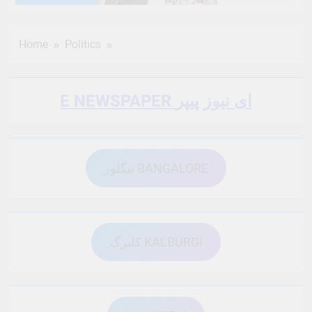
6 Months Ago
6 Months Ago
Home
Politics
6 Months Ago
6 Months Ago
E NEWSPAPER ای نیوز پیپر
6 Months Ago
6 Months Ago
بنگلور BANGALORE
6 Months Ago
6 Months Ago
6 Months Ago
6 Months Ago
کلبرگ KALBURGI