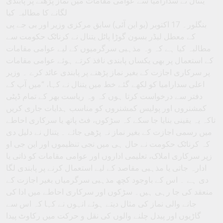
یتنال نے سدارامیا سے عوامی مقامات میں نماز پڑھنے پر پابندی
لگانے کا مطالبہ کیا
بنگلور۔ 17 اکتوبر (یو این آئی) سابق مرکزی وزیر اور بی جے پی
کے معطل لیڈر بسون گوڑا پاٹل یتنال نے کرناٹک حکومت سے
مطالبہ کیا ہے کہ وہ مذہبی سرگرمیوں کے لیے عوامی مقامات
کے استعمال پر بھی یکساں پابندی نافذ کرتے ہوئے عوامی مقامات
پر سرکاری اجازت کے بغیر نماز پڑھنے پر پابندی عائد کرے ۔ وزیر
اعلی سدارامیا کو لکھے گئے خط میں یتنال نے کہا، “میں آپ کے
دفتر سے درخواست کرتا ہوں کہ وہ ریاست بھر کے تمام ڈپٹی
کمشنروں اور پولیس کمشنروں کو مناسب ہدایات جاری کریں
تاکہ یہ یقینی بنایا جا سکے کہ سڑکوں، فٹ پاتھ یا سرکاری احاطے
میں رسمی اجازت کے بغیر نماز نہ پڑھی جائے ۔ یتنال نے دلیل دی
کہ کرناٹک حکومت نے حال ہی میں نجی تنظیموں اور این جی او
زپر سرکاری املاک، تعلیمی اداروں اور عوامی مقامات کو ذاتی یا
ادارہ جاتی یا مذہبی مقاصد کے لیے استعمال کرنے پر پابندی لگا
دی ہے ۔ اس کے باوجود کچھ مذہبی سرگرمیاں بغیر اجازت کے
منعقد کی جا رہی ہیں۔ سڑکوں اور سرکاری احاطے میں ادا کی
جانے والی نماز کی مثال دیتے ہوئے انہوں نے کہا کہ اس سے
گاڑیوں اور پیدل چلنے والوں کی نقل و حرکت میں رکاوٹ پیدا