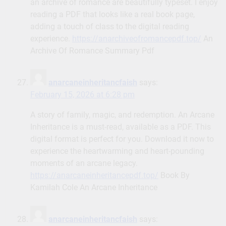
an archive of romance are beautifully typeset. I enjoy
reading a PDF that looks like a real book page,
adding a touch of class to the digital reading
experience.
https://anarchiveofromancepdf.top/
An
Archive Of Romance Summary Pdf
anarcaneinheritancfaish
says:
February 15, 2026 at 6:28 pm
A story of family, magic, and redemption. An Arcane
Inheritance is a must-read, available as a PDF. This
digital format is perfect for you. Download it now to
experience the heartwarming and heart-pounding
moments of an arcane legacy.
https://anarcaneinheritancepdf.top/
Book By
Kamilah Cole An Arcane Inheritance
anarcaneinheritancfaish
says: