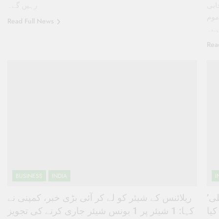
خابی
رہیں گے۔
موم
Read Full News
ہے۔
Rea
BUSINESS
INDIA
I
’دیدی ہمیں لال آنکھیں مت دکھائیے‘ وزیراعلی
ریلائنس کے شیئر کو لے کر آئی بڑی خبر، کمپنی نے
یا
کہا: 1 شیئر پر 1 بونس شیئر جاری کرنے کی تجویز