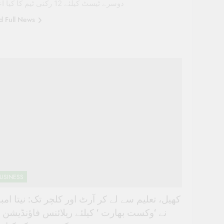
دوسرے ٹیسٹ کیلئے 12 رکنی ٹیم کا کیا اعلان
d Full News
USINESS
کھیل، تعلیم سے لے کر آرٹ اور کلچر تک: نیتا امب
نے ‘وکست بھارت ‘ کیلئے ریلائنس فاؤنڈیشن 