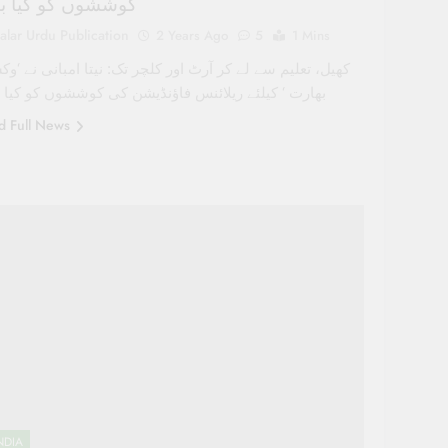
کوششوں کو کیا بی
alar Urdu Publication
2 Years Ago
5
1 Mins
کھیل، تعلیم سے لے کر آرٹ اور کلچر تک: نیتا امبانی نے ‘و
بھارت ‘ کیلئے ریلائنس فاؤنڈیشن کی کوششوں کو کیا ب
d Full News
NDIA