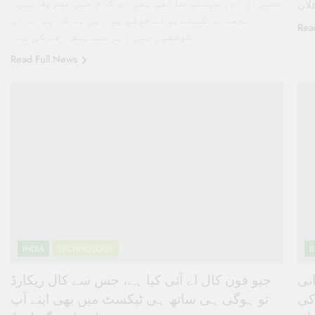
ممبران اور سینئر ساتھی بھی اس کام میں مصروف ہیں۔
مجھے یہ کہتے ہوئے خوشی ہو رہی ہے کہ ہم نے ان
Rea
کوششوں میں زبردست پیش رفت کی ہے۔
Read Full News
INDIA
TECHNOLOGY
B
انی
جیو فون کال اے آئی کیا ہے، جس سے کال ریکارڈ
کی
تو ہوگی ہی ساتھ ہی ٹیکسٹ میں بھی اپنے آپ