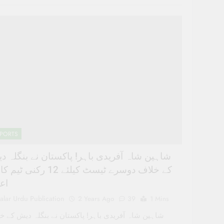
PORTS
شاہین شاہ آفریدی باہر! پاکستان نے بنگلہ د
کے خلاف دوسرے ٹیسٹ کیلئے 12 رکنی ٹی
اع
alar Urdu Publication
2 Years Ago
39
1 Mins
شاہین شاہ آفریدی باہر! پاکستان نے بنگلہ دیش کے خ