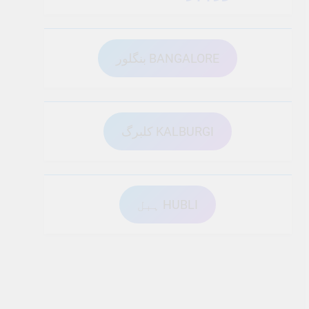
بنگلور BANGALORE
کلبرگ KALBURGI
ہبل HUBLI