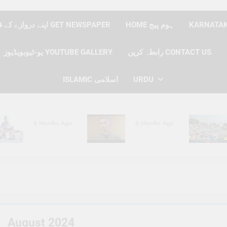
HOME ہوم پیج
اپنے دروازے کے قدموں پر نیوز پیپر حاصل کریں GET NEWSPAPER
رابطہ کریں CONTACT US
یو-ٹیوبویڈیوز YOUTUBE GALLERY
URDU
ISLAMIC اسلامی
6 Months Ago
6 Months Ago
6 Months Ago
6 Months Ago
August 2024