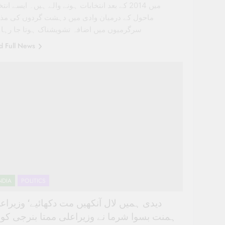
میں 2014 کے بعد انتخابات ہونے والے ہیں۔ ایسے انت
ماحول کے درمیان وادی میں دہشت گردوں کی مذ
سرگرمیوں میں اضافہ تشویشناک ہوتا جا رہا
d Full News
NDIA
POLITICS
ہمنت بسوا شرما نے وزیراعلی ممتا بنرجی کو ک