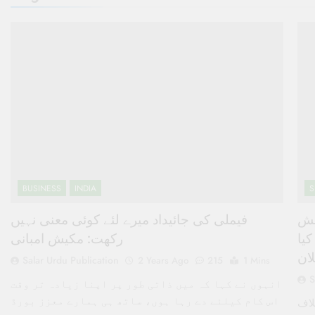
BUSINESS
INDIA
S
یش
فیملی کی جائیداد میرے لئے کوئی معنی نہیں
م کا کیا
رکھت: مکیش امبانی
لان
Salar Urdu Publication
2 Years Ago
215
1 Mins
S
انہوں نے کہا کہ میں ذاتی طور پر اپنا زیادہ تر وقت
اس کام کیلئے دے رہا ہوں، ساتھ ہی ہمارے معزز بورڈ
لاف