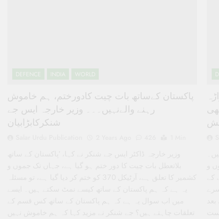
DEFENCE
INDIA
WORLD
D
پواڑہ
پاکستان کےساتھ بات چیت کادورختم، ہم خاموش
ھی
رہنے والےنہیں۔۔۔ وزیر خارجہ ایس جے
شش
شنکرکابڑابیان
Salar Urdu Publication
S
2 Years Ago
426
1 Min
یں۔
وزیر خارجہ ڈاکٹر ایس جے شنکر نے کہا، ‘پاکستان کے ساتھ
ں و
بلاتعطل بات چیت کا دور ختم ہو گیا ہے، جہاں تک جموں و
 کے
کشمیر کا تعلق ہے، آرٹیکل 370 کو ختم کر دیا گیا ہے، تو مسئلہ
ر اور تیسرے
یہ ہے کہ ہم پاکستان کے ساتھ کیسے نمٹ سکتے ہیں۔ ایسے
بعد
میں اب سوال یہ ہے کہ ہم پاکستان کے ساتھ کس قسم کے
ریاست
تعلقات چاہتے ہیں؟ جے شنکر نے مزید کہا کہ ہم خاموش نہیں