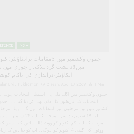
EFENCE
INDIA
جموں وکشمیر میں 3مقامات پرانکاؤنٹر: ک
میں3دہشت گردہلاک، راجوری میں ب
انکاؤنٹر،دراندازی کی ناکام کو
alar Urdu Publication
2 Years Ago
2269
1 Min
جموں و کشمیر میں اگلے ماہ ہی اسمبلی انتخابات ہونے ہ
انتخابات کی تاریخوں کا اعلان بھی کر دیا گیا ہے۔ جمو
کشمیر میں تین مرحلوں میں انتخابات ہوں گے۔ پہلے مرحلے
لیے 18 ستمبر، دوسرے مرحلے کے لیے 25 ستمب
مرحلے کے لیے یکم اکتوبر کو ووٹ ڈالے جائیں گے۔ جس کے 
ووٹوں کی گنتی 4 اکتوبر کو ہوگی۔ آپ کو بتا دیں کہ 