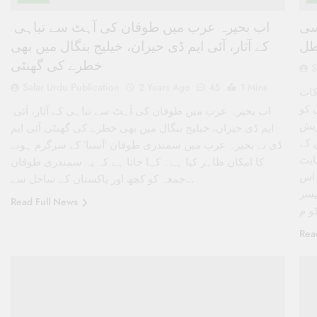
سی
اب بحیرہ عرب میں طوفان کی آہٹ سے تباہی
طل
کے آثار، آئی ایم ڈی حیران، خیلیج بنگال میں بھی
خطرے کی گھنٹی
S
Salar Urdu Publication
2 Years Ago
45
1 Mins
کات
 کو
اب بحیرہ عرب میں طوفان کی آہٹ سے تباہی کے آثار، آئی
ریش
ایم ڈی حیران، خیلیج بنگال میں بھی خطرے کی گھنٹی آئی ایم
 کے
ڈی نے بحیرہ عرب میں سمندری طوفان ‘آسنا’ کے سرگرم ہونے
ایت
کا امکان ظاہر کیا ہے۔ کہا جاتا ہے کہ یہ سمندری طوفان
۔اس
جمعہ کو کچھ اور پاکستان کے ساحل سے…
یسر
Read Full News
و م
Rea