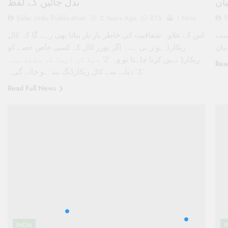
ان
بدل جائیں گے لفظ
Salar Urdu Publication
S
2 Years Ago
875
1 Mins
کست
اس کے علاوہ شفافیت کی خاطر بار بار بتاتا بھی رہے گا کہ کال
یان
ریکارڈ ہو رہی ہے۔ اگر یوزر کال کے کسی خاص حصے کو
ریکارڈ نہیں کرنا چاہتا تو وہ ‘2’ دبا کر ایسا کر سکتا ہے۔
Rea
‘3’ دبانے سے کال ریکارڈنگ بند ہو جائے گی۔
Read Full News
INDIA
I