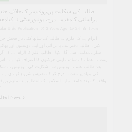
طالبہ کی شکایت پرپروفیسر کےخلاف جن
ہراسانی کامقدمہ درج، یونیورسٹی نےکیامع
alar Urdu Publication
2 Years Ago
24
1 Min
الزام ہے کہ ملزم نے طالبہ کے ساتھ کئی بار فحش حر
کیں۔ طالبہ دفتر سے باہر آئی اور اپنے دوستوں اور بھائی
سارے معاملے سے آگاہ کیا۔ طالب علم کا الزام ہے کہ گ
پنت نے عملے کے سامنے اپنی حرکتوں کا اعتراف کیا ہے۔ اس
بعد طالب علم نے پولیس سے شکایت کی۔ پولیس نے شک
کی بنیاد پر مقدمہ درج کر کے تفتیش شروع کر دی ہے
واقعہ کے بعد جامعہ ملیہ اسلامیہ کے انتظامیہ نے ملزم پروف
ک
d Full News