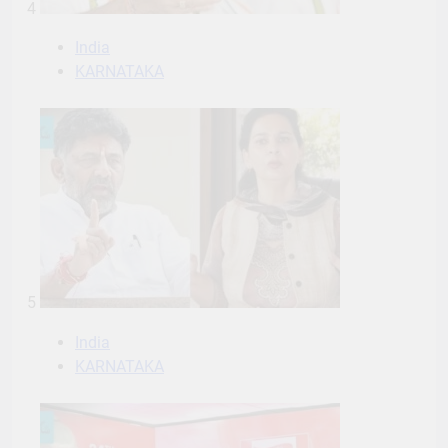
4
India
KARNATAKA
5
India
KARNATAKA