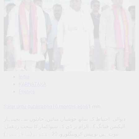
India
KARNATAKA
Politics
Salar urdu publication
10 months ago
6
1 min
دیوالی۔احتیاط کے ساتھ خوشیاں منائیں، حادثوں سے بچیںبہار
الیکشن فنڈنگ کے الزام پر ڈی کے شیواکمار کا سخت ردعمل:
ثبوت ہیں تو پیش کروبنگلورو، 20 اکتوبر(سالارنےوز)