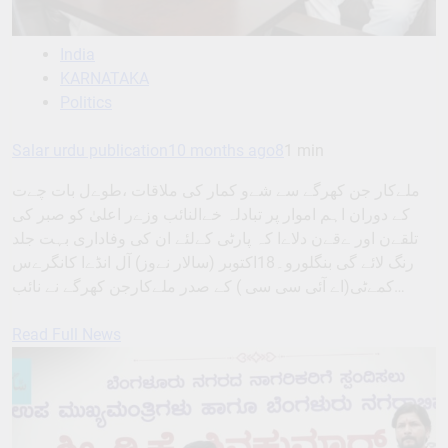
India
KARNATAKA
Politics
Salar urdu publication
10 months ago
8
1 min
ملےکار جن کھرگے سے شےو کمار کی ملاقات ،طوےل بات چےت
کے دوران اہم اموار پر تبادلہ خےالنائب وزےر اعلیٰ کو صبر کی
تلقےن اور ےقےن دلاےا کہ پارٹی کےلئے ان کی وفاداری بہت جلد
رنگ لائے گی بنگلورو۔18اکتوبر (سالار نےوز) آل انڈےا کانگرےس
کمےٹی(اے آئی سی سی ) کے صدر ملےکارجن کھرگے نے نائب…
Read Full News