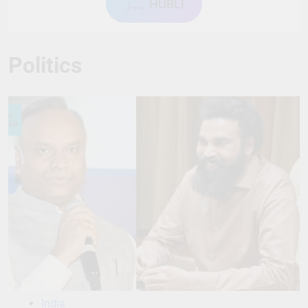
ہبل HUBLI
Politics
India