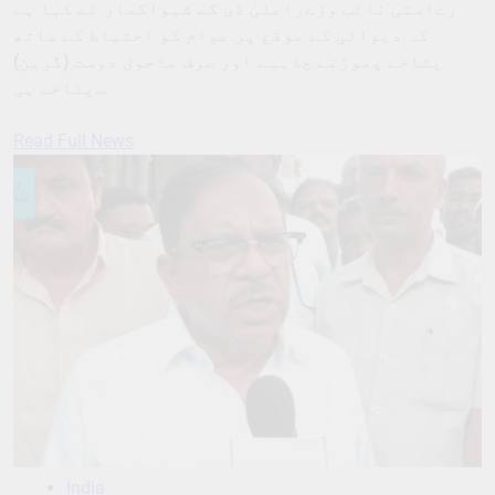
رےاستی نائب وزےراعلیٰ ڈی کے شیواکمار نے کہا ہے
کہ دیوالی کے موقع پر عوام کو احتیاط کے ساتھ
پٹاخے پھوڑنے چاہیے اور صرف ماحول دوست (گرین)
پٹاخے ہی…
Read Full News
India