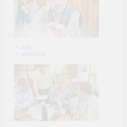
12
India
KARNATAKA
13