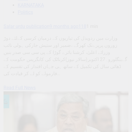
KARNATAKA
Politics
Salar urdu publication
9 months ago
118
1 min
وزارت میں ردوبدل کی تیاریوں کے درمیان کرسی کےلئے دوڑ
زوروں پرپرےنک کھرگے ،ضمیر اور ستیش جارکی ہولی نائب
وزرائے اعلیٰ، کرشنا بائرے گوڑا کے پی سی سی صدر بنیں
گےبنگلورو۔27 اکتوبر(سالار نیوز)کرناٹک کی کانگریس حکومت کے
ڈھائی سال کی تکمیل کے ساتھ ہی جہاں اقتدار کی تقسیم کے
فارمولے کو لے کر قیادت کی…
Read Full News