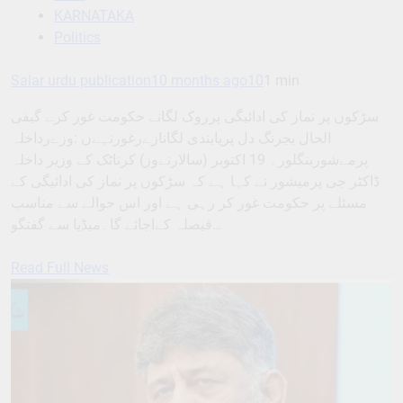
KARNATAKA
Politics
Salar urdu publication
10 months ago
10
1 min
سڑکوں پر نماز کی ادائیگی پرروک لگانے حکومت غور کرے گیفی
الحال بجرنگ دل پرپابندی لگانازےرغورنہےں :وزےرداخلہ
پرمےشوربنگلور۔ 19 اکتوبر (سالارنےوز) کرناٹک کے وزیر داخلہ
ڈاکٹر جی پرمیشور نے کہا ہے کہ سڑکوں پر نماز کی ادائیگی کے
مسئلے پر حکومت غور کر رہی ہے اور اس حوالے سے مناسب
فیصلہ کےاجائے گا۔میڈیا سے گفتگو…
Read Full News