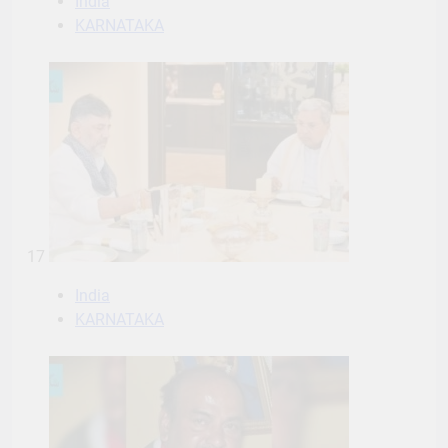
India
KARNATAKA
17
India
KARNATAKA