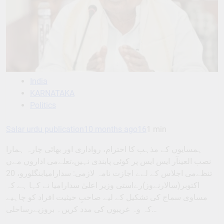
India
KARNATAKA
Politics
Salar urdu publication
10 months ago
16
1 min
ہمسایوں کے مذہب کا احترام، رواداری اور بھائی چارہ ہمارا
نصب العینآر ایس ایس پر کوئی پابندی نہیں،تعلےمی اداروں مےں
تنظےمی اجلاس کے لےے اجازت نامہ لازمی: سدارامیابنگلورو، 20
اکتوبر(سالارنےوز)رےاستی وزیر اعلیٰ سدارامیا نے کہا ہے کہ
مساوی سماج کی تشکیل کے لیے صاحبِ حیثیت افراد کو چاہیے
کہ وہ غریبوں کی مدد کریں۔ بروزپےرساحلی…