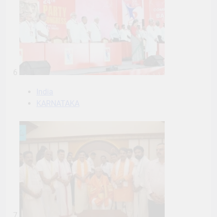
6
India
KARNATAKA
7