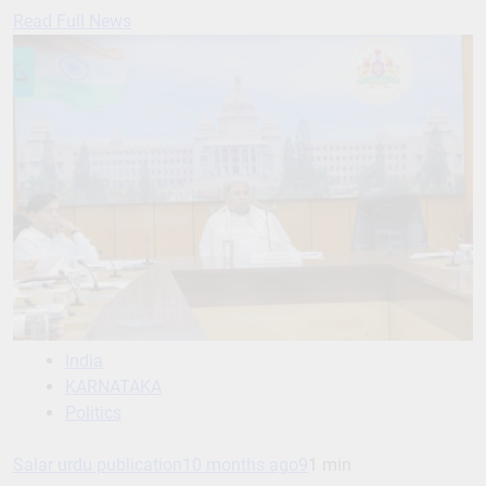
Read Full News
India
KARNATAKA
Politics
Salar urdu publication
10 months ago
9
1 min