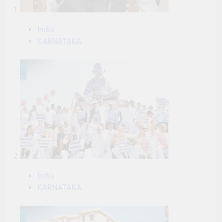
1
India
KARNATAKA
2
India
KARNATAKA