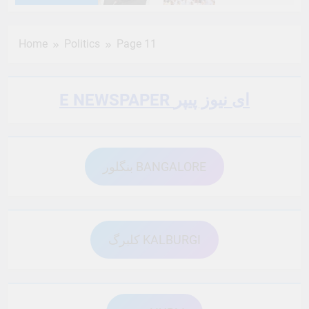
6 Months Ago
6 Months Ago
Home
Politics
Page 11
6 Months Ago
6 Months Ago
E NEWSPAPER ای نیوز پیپر
6 Months Ago
6 Months Ago
بنگلور BANGALORE
6 Months Ago
6 Months Ago
6 Months Ago
6 Months Ago
کلبرگ KALBURGI