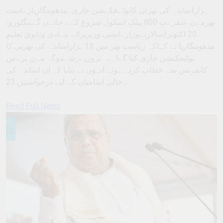
ہزاراساتذہ کی بھرتی کانوٹےفکےشن جاری :مدھوبنگارپارےاست
بھرمےں عنقرےب 800 پبلک اسکول شروع کےے جائےں گےبنگلورو،
20 اکتوبر(سالارنےوز)رےاستی وزیربرائے بنےادی وثانوی تعلیم
مدھوبنگارپا نے کہاکہ ریاست بھر میں 13ہزاراساتذہ کی بھرتی کا
نوٹیفکیشن جاری کیا گےاہے۔بروزپےرشےموگہ مےں پرےس
کانفرنس سے خطاب کرتے ہوئے انہوں نے بتایا کہ ان اساتذہ کی
خالی اسامیاں کے لیے درخواستیں 23…
Read Full News