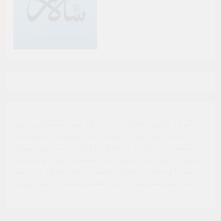
ہم آپ کو ڈیلی سالار برادری کا حصہ بننے کی دعوت
دیتے ہیں. ہمارے پرنٹ یا ڈیجیٹل ایڈیشن کو
سبسکرائب کریں ، سوشل میڈیا پر ہماری پیروی
کریں ، اور ہمارے مواد سے مشغول ہوں. آپ کی مدد
ہمیں اپنے قارئین کو معیاری صحافت کی فراہمی
کے اپنے مشن کو جاری رکھنے کے قابل بناتی ہے.