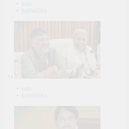
India
KARNATAKA
14
India
KARNATAKA