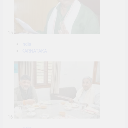
15
India
KARNATAKA
16