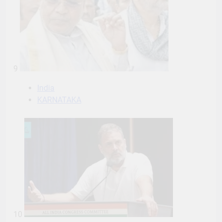
9
India
KARNATAKA
10