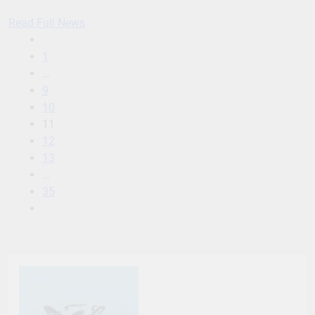
Read Full News
1
…
9
10
11
12
13
…
35