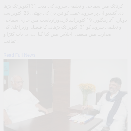
کرناٹک میں سماجی و تعلیمی سروے کی مدت 31 اکتوبر تک بڑھا
دی گئیدیوالی پر سروے عملے کو تین دن کی چھٹی، 23 اکتوبر سے
دوبارہ آغازبنگلور۔19اکتوبر(سالارنےوز)ریاست میں جاری سماجی
و تعلیمی سروے کو 31 اکتوبر تک بڑھانے کا فیصلہ وزیراعلیٰ کی
صدارت میں منعقدہ اجلاس میں کیا گیا ہے، یہ بات کنڑا و
ثقافت…
Read Full News