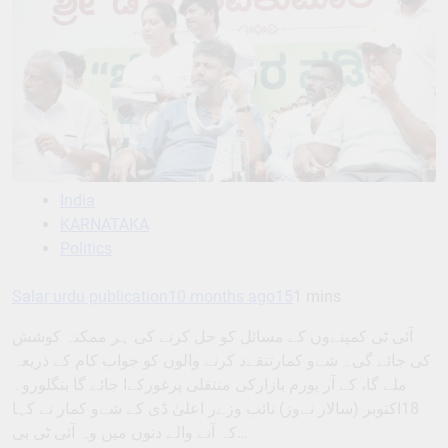
India
KARNATAKA
Politics
Salar urdu publication
10 months ago
15
1 mins
آئی ٹی کمپنےوں کے مسائل کو حل کرنے کی ہر ممکنہ کوشش
کی جائے گی۔ شےو کمارتنقےد کرنے والوں کو جواب کام کے ذریعہ
ملے گا، کے آر پورم بازارکی منتقلی پرغورکےا جائے گا بنگلورو۔
18اکتوبر (سالار نےوز) نائب وزےر اعلیٰ ڈی کے شےو کمار نے کہا
کہ آنے والے دنوں میں وہ آئی ٹی بی…