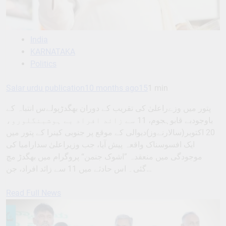
India
KARNATAKA
Politics
Salar urdu publication
10 months ago
15
1 min
پتور میں وزےراعلیٰ کی تقریب کے دوران بھگدڑپولےس انتباہ کے
باوجودبے قابوہجوم، 11 سے زائد افراد بے ہوشبنگلورو،
20 اکتوبر(سالارنےوز)دیوالی کے موقع پر جنوبی کینرا کے پتور میں
ایک افسوسناک واقعہ پیش آیا، جب وزیراعلیٰ سدارامیا کی
موجودگی میں منعقدہ ”اشوک جنمن“ پروگرام میں بھگدڑ مچ
گئی۔ اس حادثے میں 11 سے زائد افراد، جن…
Read Full News