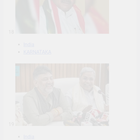
18
India
KARNATAKA
19
India