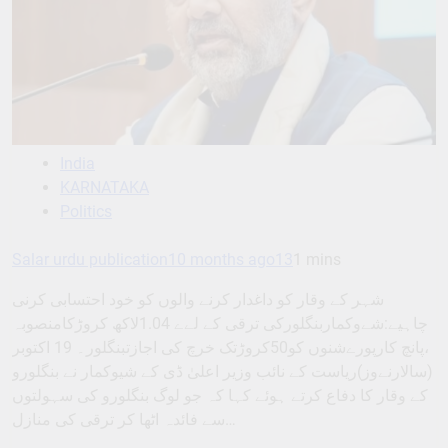
India
KARNATAKA
Politics
Salar urdu publication
10 months ago
13
1 mins
شہر کے وقار کو داغدار کرنے والوں کو خود احتسابی کرنی
چاہیے:شےوکماربنگلورکی ترقی کے لےے 1.04لاکھ کروڑکامنصوبہ
،پانچ کارپورےشنوں کو50کروڑتک خرچ کی اجازتبنگلور۔ 19 اکتوبر
(سالارنےوز)ریاست کے نائب وزیر اعلیٰ ڈی کے شیوکمار نے بنگلورو
کے وقار کا دفاع کرتے ہوئے کہا کہ جو لوگ بنگلورو کی سہولتوں
سے فائدہ اٹھا کر ترقی کی منازل…