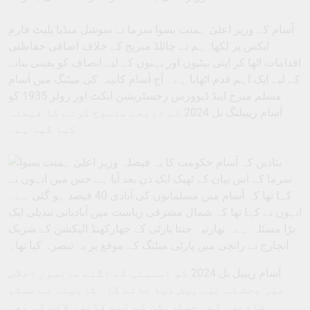
آسام کے وزیر اعلیٰ ہمنت بسوا سرما نے سوشل میڈیا پلیٹ فارم
ایکس پر لکھا: ہم نے چائلڈ میریج کے خلاف اضافی حفاظتی
اقدامات اٹھا کر اپنی بیٹیوں اور بہنوں کے لیے انصاف کو یقینی بنانے
کے لیے ایک اہم قدم اٹھایا ہے۔ آج آسام کابینہ کی میٹنگ میں آسام
مسلم میرج اینڈ ڈیوورس رجسٹریشن ایکٹ اور رولز 1935 کو
آسام ریپیلنگ بل 2024 کے ذریعے منسوخ کرنے کا فیصلہ
کیا گیا ہے۔
آسام ریپیل بل 2024 کو اسمبلی کے اگلے مانسون اجلاس
میں بحث کے لیے پیش کیا جائے گا۔ کابینہ نے مسلم
شادیوں کے رجسٹریشن کے لیے قانون لانے کی بھی