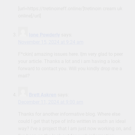
[url=https://tretinoineff.online/]tretinoin cream uk
online[/url]
Ione Powderly
says:
November 15, 2024 at 9:24 am
F*ckin¦ amazing issues here. I¦m very glad to peer
your article. Thanks a lot and i am having a look
forward to contact you. Will you kindly drop me a
mail?
Brett Askren
says:
December 11, 2024 at 9:00 am
Thanks for another informative blog. Where else
could I get that type of info written in such an ideal
way? I’ve a project that I am just now working on, and