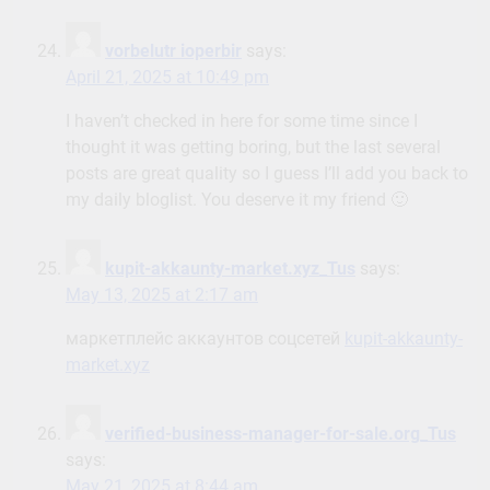
vorbelutr ioperbir
says:
April 21, 2025 at 10:49 pm
I haven’t checked in here for some time since I
thought it was getting boring, but the last several
posts are great quality so I guess I’ll add you back to
my daily bloglist. You deserve it my friend 🙂
kupit-akkaunty-market.xyz_Tus
says:
May 13, 2025 at 2:17 am
маркетплейс аккаунтов соцсетей
kupit-akkaunty-
market.xyz
verified-business-manager-for-sale.org_Tus
says:
May 21, 2025 at 8:44 am