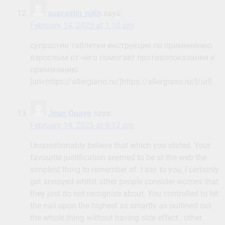
suprastin_njKn
says:
February 14, 2025 at 1:10 pm
супрастин таблетки инструкция по применению
взрослым от чего помогает противопоказания к
применению
[url=https://allergiano.ru/]https://allergiano.ru/[/url] .
Joan Quaye
says:
February 14, 2025 at 9:12 pm
Unquestionably believe that which you stated. Your
favourite justification seemed to be at the web the
simplest thing to remember of. I say to you, I certainly
get annoyed whilst other people consider worries that
they just do not recognize about. You controlled to hit
the nail upon the highest as smartly as outlined out
the whole thing without having side effect , other