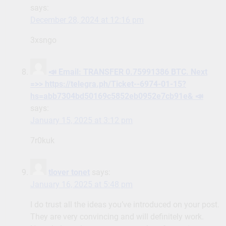
says:
December 28, 2024 at 12:16 pm
3xsngo
📣 Email: TRANSFER 0.75991386 BTC. Next
=>> https://telegra.ph/Ticket--6974-01-15?
hs=abb7304bd50169c5852eb0952e7cb91e& 📣
says:
January 15, 2025 at 3:12 pm
7r0kuk
tlover tonet
says:
January 16, 2025 at 5:48 pm
I do trust all the ideas you’ve introduced on your post.
They are very convincing and will definitely work.