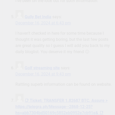
I’ve been on the look out for such information.
Gully Bet India
says:
December 16, 2024 at 6:43 pm
I haven’t checked in here for some time because I
thought it was getting boring, but the last few posts
are great quality so I guess I will add you back to my
daily bloglist. You deserve it my friend 🙂
Golf streaming site
says:
December 16, 2024 at 9:43 pm
Rattling superb information can be found on website.
📑 Ticket: TRANSFER 1.82687 BTC. Assure >
https://telegra.ph/Message--2868-12-25?
hs=abb7304bd50169c5852eb0952e7cb91e& 📑