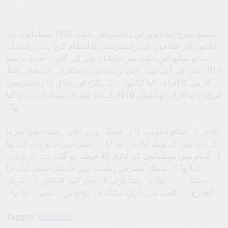
ہدایت دی ہے۔
مسلم میرج اینڈ ڈیوورس رجسٹریشن ایکٹ 1935 مسلمانوں کی
شادیوں اور طلاقوں کی رجسٹریشن کا انتظام کرتا ہے۔ وقت کے
ساتھ ساتھ اس ایکٹ میں تبدیلیاں بھی کی گئیں۔ آخری ترمیم
2010 میں کی گئی تھی۔ اس ترمیم میں رضاکارانہ کی بجائے لفظ
لازمی کا اضافہ کیا گیا تھا۔ پہلے نکاح اور طلاق کا رجسٹریشن
کروانا رضاکارانہ تھا، لیکن 2010 کے بعد اسے لازمی قرار دے دیا گیا
تھا۔
بتادیں کہ آسام حکومت کا یہ فیصلہ وزیر اعلیٰ ہمنت بسوا سرما
کے اس بیان کے ٹھیک ایک دن بعد آیا ہے جس میں انہوں نے کہا تھا
کہ آسام میں مسلمانوں کی آبادی 40 فیصد ہو گئی ہے۔ انہوں نے
کہا تھا کہ شمال مشرقی ریاست میں آبادیاتی تبدیلی ایک بڑا
مسئلہ ہے۔ بھارتیہ جنتا پارٹی کے جھارکھنڈ الیکشن کے شریک
انچارج نے رانچی میں پارٹی میٹنگ کے موقع پر یہ تبصرہ کیا تھا۔
Tagged:
POLITICS