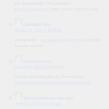
buy dapagliflozin 10mg generic –
https://janozin.com/
order forxiga 10mg for sale
ConnieBat
says:
August 25, 2025 at 8:34 am
xenical order –
buy xenical no prescription
orlistat
over the counter
ConnieBat
says:
August 31, 2025 at 10:55 am
Thanks for putting this up. It’s well done.
https://myrsporta.ru/forums/users/bgohy-2/
24propertyinspain.com
says:
June 19, 2026 at 10:43 am