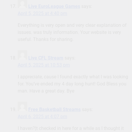
Live EuroLeague Games
says:
April 5, 2025 at 4:40 pm
Everything is very open and very clear explanation of
issues. was truly information. Your website is very
useful. Thanks for sharing.
Live CFL Stream
says:
April 5, 2025 at 10:53 pm
I appreciate, cause I found exactly what I was looking
for. You’ve ended my 4 day long hunt! God Bless you
man. Have a great day. Bye
Free Basketball Streams
says:
April 6, 2025 at 4:07 pm
I haven?¦t checked in here for a while as I thought it