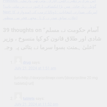
Previous:
’اس پٹری پر دھیرے چلیں‘ جاری ہوئی تھی وارننگ،
Post
گونڈہ ریل حادثہ میں بڑا انکشاف، ڈرائیور نے نہیں مانی بات؟
navigation
Next:
امریکی صدارتی انتخابات : ڈونالڈ ٹرمپ کی امیدواری کا
اعلان، سابق صدر نے کہا : مجھے فخر سے منظور
39 thoughts on “
آسام حکومت نے مسلم
شادی اور طلاق قانون کو کیا منسوخ ، وزیر
اعلیٰ ہمنت بسوا سرما نے بتائی یہ وجہ
”
drug
says:
July 21, 2024 at 1:51 am
[url=http://doxycyclinepr.com/]doxycycline 20 mg
tablets[/url]
tablets
says:
July 21, 2024 at 11:52 pm