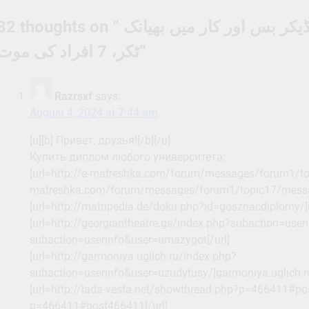
navigation
32 thoughts on “
آگرہ ۔ لکھنو ایکسپریس وے پر ڈبل ڈیکر بس اور کار میں بھیانک
ٹکر، 7 افراد کی موت
”
Razrsxf
says:
August 4, 2024 at 7:44 am
[u][b] Привет, друзья![/b][/u]
Купить диплом любого университета:
[url=http://e-matreshka.com/forum/messages/forum1/t
matreshka.com/forum/messages/forum1/topic17/messag
[url=http://matripedia.de/doku.php?id=gosznacdiplomy/
[url=http://georgiantheatre.ge/index.php?subaction=use
subaction=userinfo&user=umazygot[/url]
[url=http://garmoniya.uglich.ru/index.php?
subaction=userinfo&user=uzudytusy/]garmoniya.uglich.r
[url=http://lada-vesta.net/showthread.php?p=466411#po
p=466411#post466411[/url]