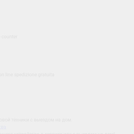
 counter
n line spedizione gratuita
вой техники с выездом на дом.
ква