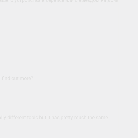
шего устройства в сервисе или с выездом на дом!
I find out more?
ally different topic but it has pretty much the same