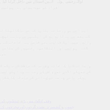
افراد کی موت ہوئی ہے۔ پولیس ن
ایس ایس پی ورما نے بتایا کہ بس ناگالینڈ نم
کے بعد بس بے قابو ہو کر ایکسپریس وے سے نیچے
والوں میں ایک خاتون بھی شامل ہے۔ حادثے کے ب
گئے۔ پولیس اور انتظامیہ زخمیوں کو مناسب عل
دوس
ورما نے کہا کہ جائے وقوعہ کے حالات کو دیکھ ک
کی جھپکی آگئی تھی، جس کی وجہ سے وہ اپنی لین پ
ہوکر ہائی وے سے نیچے اتر کر حادثہ کا شکار
وقف ایکٹ میں بڑی تبدیلیوں کی 
جموں و کشمیر:دہشت گردوں اورمجرموں کےخلاف