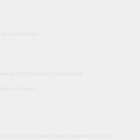
f nice information.
well as with the layout in your weblog.
ncommon to peer a
ubt donate to this superb blog! I suppose for now i’ll