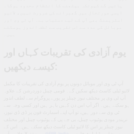
پائیں گے کیونکہ بیٹھنے کا انتظام محدود ہوگا۔
ایسی صورتحال میں گھبرانے کی ضرورت نہیں، لائیو
اسٹریمنگ بھی آپ کے لیے دستیاب ہے۔ آپ ٹی وی اور
موبائل کی مدد سے اس تقریب سے لطف اندوز ہوسکتے
ہیں۔
یوم آزادی کی تقریبات کہاں اور
کیسے دیکھیں:
آپ ٹی وی اور موبائل دونوں پر یوم آزادی کی تقریبات کا مکمل
لائیو ٹیلی کاسٹ دیکھ سکیں گے۔ قومی چینل دوردرشن کے علاوہ
آپ ٹی وی پر مختلف نیوز چینلز پر پورے پروگرام سے لطف اندوز
ہو سکتے ہیں۔ اگر آپ اس دن کہیں باہر ہیں اور کسی وجہ سے
ٹی وی سے دور ہیں، تو آپ اپنے اسمارٹ فون پر ڈی ڈی نیوز،
نریندر مودی یوٹیوب چینل، بی جے پی کے یوٹیوب چینل اور مختلف
نیوز چینلز پر اس کا لائیو ٹیلی کاسٹ دیکھ سکتے ہیں۔ اس کے
علاوہ، آپ X ہینڈل
@PIB_India
پر سوشل میڈیا پلیٹ فارم پر