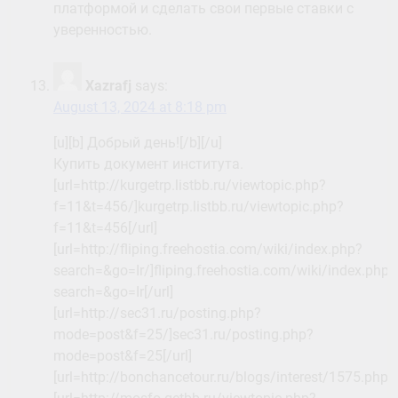
платформой и сделать свои первые ставки с
уверенностью.
Xazrafj
says:
August 13, 2024 at 8:18 pm
[u][b] Добрый день![/b][/u]
Купить документ института.
[url=http://kurgetrp.listbb.ru/viewtopic.php?
f=11&t=456/]kurgetrp.listbb.ru/viewtopic.php?
f=11&t=456[/url]
[url=http://fliping.freehostia.com/wiki/index.php?
search=&go=Ir/]fliping.freehostia.com/wiki/index.php?
search=&go=Ir[/url]
[url=http://sec31.ru/posting.php?
mode=post&f=25/]sec31.ru/posting.php?
mode=post&f=25[/url]
[url=http://bonchancetour.ru/blogs/interest/1575.ph