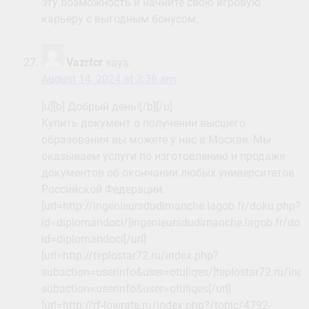
эту возможность и начните свою игровую
карьеру с выгодным бонусом.
Vazrfcr
says:
August 14, 2024 at 3:36 am
[u][b] Добрый день![/b][/u]
Купить документ о получении высшего
образования вы можете у нас в Москве. Мы
оказываем услуги по изготовлению и продаже
документов об окончании любых университетов
Российской Федерации.
[url=http://ingenieursdudimanche.lagob.fr/doku.php?
id=diplomandoci/]ingenieursdudimanche.lagob.fr/dok
id=diplomandoci[/url]
[url=http://teplostar72.ru/index.php?
subaction=userinfo&user=otuliqes/]teplostar72.ru/ind
subaction=userinfo&user=otuliqes[/url]
[url=http://rf-lowrate.ru/index.php?/topic/4792-