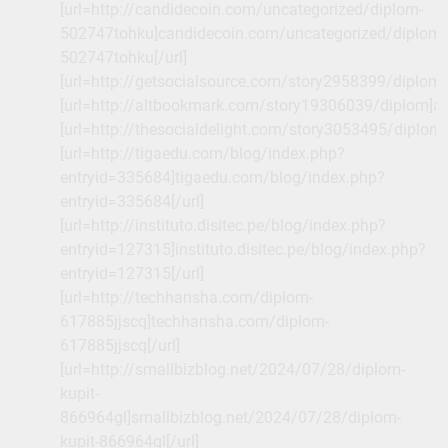
[url=http://candidecoin.com/uncategorized/diplom-
502747tohku]candidecoin.com/uncategorized/diplom-
502747tohku[/url]
[url=http://getsocialsource.com/story2958399/diplom
[url=http://altbookmark.com/story19306039/diplom]a
[url=http://thesocialdelight.com/story3053495/diplom
[url=http://tigaedu.com/blog/index.php?
entryid=335684]tigaedu.com/blog/index.php?
entryid=335684[/url]
[url=http://instituto.disitec.pe/blog/index.php?
entryid=127315]instituto.disitec.pe/blog/index.php?
entryid=127315[/url]
[url=http://techhansha.com/diplom-
617885jjscq]techhansha.com/diplom-
617885jjscq[/url]
[url=http://smallbizblog.net/2024/07/28/diplom-
kupit-
866964gl]smallbizblog.net/2024/07/28/diplom-
kupit-866964gl[/url]