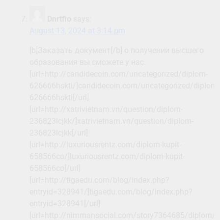
Dnrtfio
says:
August 13, 2024 at 3:14 pm
[b]Заказать документ[/b] о получении высшего
образования вы сможете у нас.
[url=http://candidecoin.com/uncategorized/diplom-
626666hskti/]candidecoin.com/uncategorized/diplom-
626666hskti[/url]
[url=http://xatrivietnam.vn/question/diplom-
236823lcjkk/]xatrivietnam.vn/question/diplom-
236823lcjkk[/url]
[url=http://luxuriousrentz.com/diplom-kupit-
658566co/]luxuriousrentz.com/diplom-kupit-
658566co[/url]
[url=http://tigaedu.com/blog/index.php?
entryid=328941/]tigaedu.com/blog/index.php?
entryid=328941[/url]
[url=http://nimmansocial.com/story7364685/diplom/]