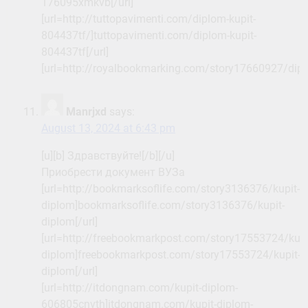
176095xmkvb[/url]
[url=http://tuttopavimenti.com/diplom-kupit-
804437tf/]tuttopavimenti.com/diplom-kupit-
804437tf[/url]
[url=http://royalbookmarking.com/story17660927/dip
Manrjxd
says:
August 13, 2024 at 6:43 pm
[u][b] Здравствуйте![/b][/u]
Приобрести документ ВУЗа
[url=http://bookmarksoflife.com/story3136376/kupit-
diplom]bookmarksoflife.com/story3136376/kupit-
diplom[/url]
[url=http://freebookmarkpost.com/story17553724/kupi
diplom]freebookmarkpost.com/story17553724/kupit-
diplom[/url]
[url=http://itdongnam.com/kupit-diplom-
606805cnvth]itdongnam.com/kupit-diplom-