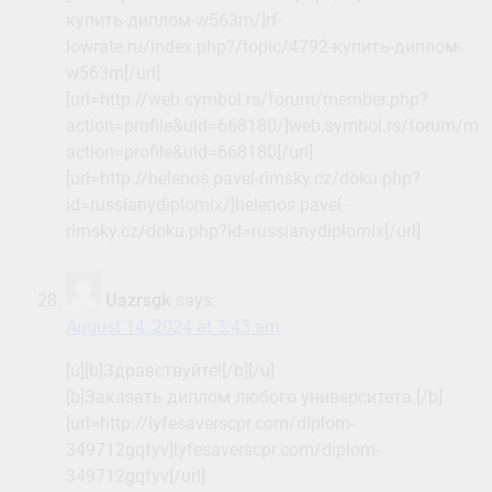
купить-диплом-w563m/]rf-
lowrate.ru/index.php?/topic/4792-купить-диплом-
w563m[/url]
[url=http://web.symbol.rs/forum/member.php?
action=profile&uid=668180/]web.symbol.rs/forum/me
action=profile&uid=668180[/url]
[url=http://helenos.pavel-rimsky.cz/doku.php?
id=russianydiplomix/]helenos.pavel-
rimsky.cz/doku.php?id=russianydiplomix[/url]
Uazrsgk
says:
August 14, 2024 at 3:43 am
[u][b]Здравствуйте![/b][/u]
[b]Заказать диплом любого университета.[/b]
[url=http://lyfesaverscpr.com/diplom-
349712gqfyv]lyfesaverscpr.com/diplom-
349712gqfyv[/url]