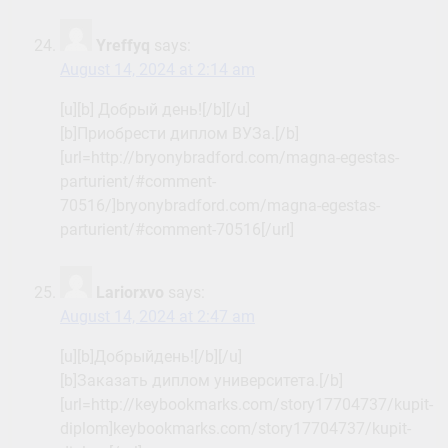
Yreffyq
says:
August 14, 2024 at 2:14 am
[u][b] Добрый день![/b][/u]
[b]Приобрести диплом ВУЗа.[/b]
[url=http://bryonybradford.com/magna-egestas-
parturient/#comment-
70516/]bryonybradford.com/magna-egestas-
parturient/#comment-70516[/url]
Lariorxvo
says:
August 14, 2024 at 2:47 am
[u][b]Добрыйдень![/b][/u]
[b]Заказать диплом университета.[/b]
[url=http://keybookmarks.com/story17704737/kupit-
diplom]keybookmarks.com/story17704737/kupit-