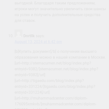
выгодной. Благодаря таким предложениям,
игроки могут значительно увеличить свои шансы
на успех и получить дополнительные средства
для ставок.
Dnrtllk
says:
August 13, 2024 at 6:42 pm
[b]Купить документ[/b] о получении высшего
образования можно в нашей компании в Москве.
[url=http://stemacumen.net/blog/index.php?
entryid=9382/]stemacumen.net/blog/index.php?
entryid=9382[/url]
[url=http://tigaedu.com/blog/index.php?
entryid=331224/]tigaedu.com/blog/index.php?
entryid=331224[/url]
[url=http://muhammadcenter.com/diplom-
176095xmkvb/]muhammadcenter.com/diplom-