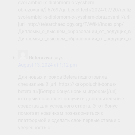
svoi-ambicii-s-diplomom-o-vysshem-
obrazovanii/]l67697qa.beget.tech/2024/07/20/realizuy
svoi-ambicii-s-diplomom-o-vysshem-obrazovanii[/url]
[url=http://telearchaeology.org/TAWiki/index.php/
Дипломы_о_высшем_образовании_от_ведущих_вузов/
Дипломы_о_высшем_образовании_от_ведущих_вузо
Beterazwa
says:
August 13, 2024 at 1:12 pm
Для новых игроков Betera подготовила
специальный [url=https://kak-poluchit-bonus-
betera.ru/]Бетера бонус новым игрокам[/url],
который позволяет получить дополнительные
средства для успешного старта. Этот бонус
помогает новичкам познакомиться с
платформой и сделать свои первые ставки с
уверенностью.