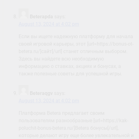
Beterapda
says:
August 13, 2024 at 4:02 pm
Если вы ищете надежную платформу для начала
своей игровой карьеры, этот [url=https://bonus-ot-
betera.ru/]сайт[/url] станет отличным выбором.
Здесь вы найдете всю необходимую
информацию о ставках, акциях и бонусах, а
также полезные советы для успешной игры.
Beteraqgv
says:
August 13, 2024 at 4:02 pm
Платформа Betera предлагает своим
пользователям разнообразные [url=https://kak-
poluchit-bonus-betera.ru/]Betera бонусы[/url],
которые делают игру еще более увлекательной и