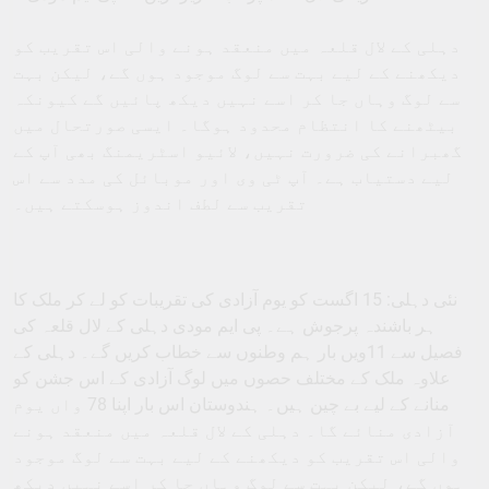
دہلی کے لال قلعہ میں منعقد ہونے والی اس تقریب کو
دیکھنے کے لیے بہت سے لوگ موجود ہوں گے، لیکن بہت
سے لوگ وہاں جا کر اسے نہیں دیکھ پائیں گے کیونکہ
بیٹھنے کا انتظام محدود ہوگا۔ ایسی صورتحال میں
گھبرانے کی ضرورت نہیں، لائیو اسٹریمنگ بھی آپ کے
لیے دستیاب ہے۔ آپ ٹی وی اور موبائل کی مدد سے اس
تقریب سے لطف اندوز ہوسکتے ہیں۔
نئی دہلی: 15 اگست کو یوم آزادی کی تقریبات کو لے کر ملک کا
ہر باشندہ پرجوش ہے۔ پی ایم مودی دہلی کے لال قلعہ کی
فصیل سے 11ویں بار ہم وطنوں سے خطاب کریں گے۔ دہلی کے
علاوہ ملک کے مختلف حصوں میں لوگ آزادی کے اس جشن کو
منانے کے لیے بے چین ہیں۔ ہندوستان اس بار اپنا 78 واں یوم
آزادی منائے گا۔ دہلی کے لال قلعہ میں منعقد ہونے
والی اس تقریب کو دیکھنے کے لیے بہت سے لوگ موجود
ہوں گے، لیکن بہت سے لوگ وہاں جا کر اسے نہیں دیکھ