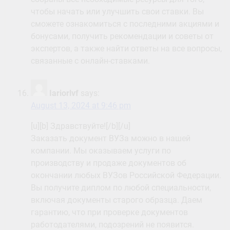
чтобы начать или улучшить свои ставки. Вы
сможете ознакомиться с последними акциями и
бонусами, получить рекомендации и советы от
экспертов, а также найти ответы на все вопросы,
связанные с онлайн-ставками.
Iariorlvf
says:
August 13, 2024 at 9:46 pm
[u][b] Здравствуйте![/b][/u]
Заказать документ ВУЗа можно в нашей
компании. Мы оказываем услуги по
производству и продаже документов об
окончании любых ВУЗов Российской Федерации.
Вы получите диплом по любой специальности,
включая документы старого образца. Даем
гарантию, что при проверке документов
работодателями, подозрений не появится.