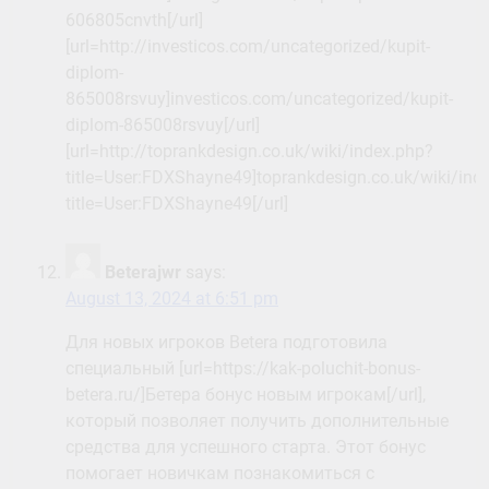
606805cnvth[/url]
[url=http://investicos.com/uncategorized/kupit-
diplom-
865008rsvuy]investicos.com/uncategorized/kupit-
diplom-865008rsvuy[/url]
[url=http://toprankdesign.co.uk/wiki/index.php?
title=User:FDXShayne49]toprankdesign.co.uk/wiki/ind
title=User:FDXShayne49[/url]
Beterajwr
says:
August 13, 2024 at 6:51 pm
Для новых игроков Betera подготовила
специальный [url=https://kak-poluchit-bonus-
betera.ru/]Бетера бонус новым игрокам[/url],
который позволяет получить дополнительные
средства для успешного старта. Этот бонус
помогает новичкам познакомиться с