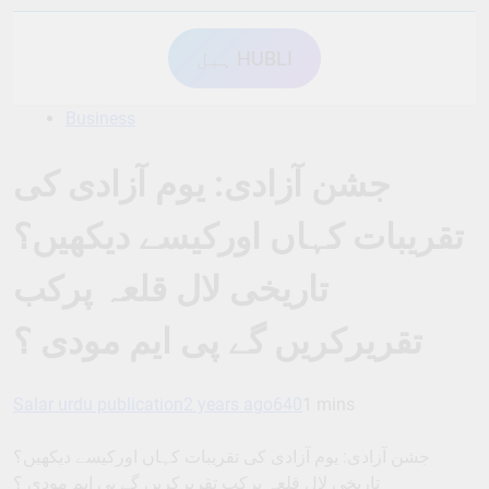
ہبل HUBLI
Business
جشن آزادی: یوم آزادی کی
تقریبات کہاں اورکیسے دیکھیں؟
تاریخی لال قلعہ پرکب
تقریرکریں گے پی ایم مودی ؟
Salar urdu publication
2 years ago
640
1 mins
جشن آزادی: یوم آزادی کی تقریبات کہاں اورکیسے دیکھیں؟
تاریخی لال قلعہ پرکب تقریرکریں گے پی ایم مودی ؟