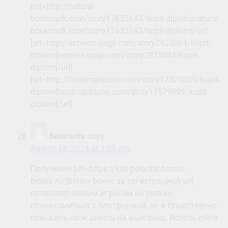
[url=http://natural-
bookmark.com/story17635143/kupit-diplom]natural-
bookmark.com/story17635143/kupit-diplom[/url]
[url=http://express-page.com/story2923084/kupit-
diplom]express-page.com/story2923084/kupit-
diplom[/url]
[url=http://bookmarktune.com/story17579809/kupit-
diplom]bookmarktune.com/story17579809/kupit-
diplom[/url]
Beterarnx
says:
August 14, 2024 at 3:09 am
Получение [url=https://kak-poluchit-bonus-
betera.ru/]Betera бонус за регистрацию[/url]
позволяет новым игрокам не только
познакомиться с платформой, но и существенно
повысить свои шансы на выигрыш. Используйте