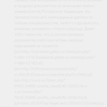
сервисе. Мы оказываем услуги по изготовлению
и продаже документов об окончании любых
университетов Российской Федерации. Вы
сможете получить необходимый диплом по
любым специальностям, любого года выпуска,
включая документы старого образца. Даем
100% гарантию, что в случае проверки
документов работодателями, никаких
подозрений не появится.
[url=http://bestworld.getbb.ru/viewtopic.php?
f=8&t=1278/]bestworld.getbb.ru/viewtopic.php?
f=8&t=1278[/url]
[url=http://hl2forever.ru/member.php?
u=266/]hl2forever.ru/member.php?u=266[/url]
[url=http://s-s-o.ru/forum.php?
PAGE_NAME=profile_view&UID=52861/]s-s-
o.ru/forum.php?
PAGE_NAME=profile_view&UID=52861[/url]
[url=http://l67697qa.beget.tech/2024/07/20/realizuyte