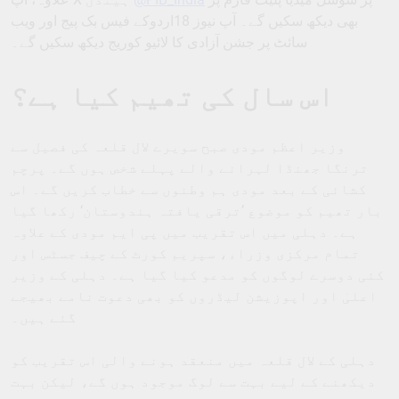
بھی دیکھ سکیں گے۔ آپ نیوز 18اردوکے فیس بک پیج اور ویب
سائٹ پر جشن آزادی کا لائیو کوریج دیکھ سکیں گے۔
اس سال کی تھیم کیا ہے؟
وزیر اعظم مودی صبح سویرے لال قلعہ کی فصیل سے
ترنگا جھنڈا لہرانے والے پہلے شخص ہوں گے۔ پرچم
کشائی کے بعد مودی ہم وطنوں سے خطاب کریں گے۔ اس
بار تھیم کو موضوع ’ترقی یافتہ ہندوستان‘ رکھا گیا
ہے۔ دہلی میں اس تقریب میں پی ایم مودی کے علاوہ
تمام مرکزی وزراء، سپریم کورٹ کے چیف جسٹس اور
کئی دوسرے لوگوں کو مدعو کیا گیا ہے۔ دہلی کے وزیر
اعلیٰ اور اپوزیشن لیڈروں کو بھی دعوت نامے بھیجے
گئے ہیں۔
دہلی کے لال قلعہ میں منعقد ہونے والی اس تقریب کو
دیکھنے کے لیے بہت سے لوگ موجود ہوں گے، لیکن بہت