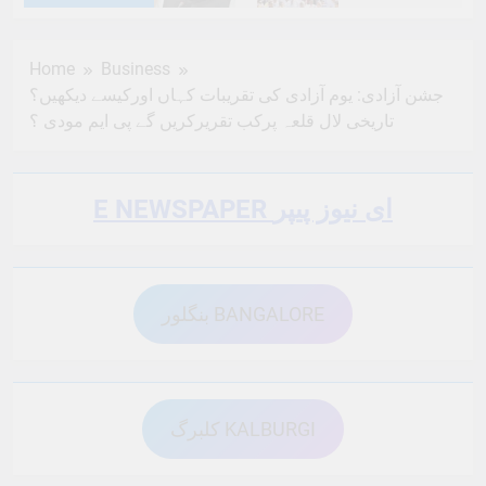
6 Months Ago
6 Months Ago
Home
Business
جشن آزادی: یوم آزادی کی تقریبات کہاں اورکیسے دیکھیں؟
6 Months Ago
6 Months Ago
تاریخی لال قلعہ پرکب تقریرکریں گے پی ایم مودی ؟
6 Months Ago
6 Months Ago
E NEWSPAPER ای نیوز پیپر
6 Months Ago
6 Months Ago
بنگلور BANGALORE
6 Months Ago
6 Months Ago
کلبرگ KALBURGI