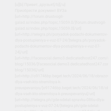
[u][b] Привет, друзья![/b][/u]
Приобрести документ ВУЗа
[url=http://forum.drustvogil-
galad.si/index.php/topic,15059.0/]forum.drustvogil-
galad.si/index.php/topic,15059.0[/url]
[url=http://telegra.ph/poryadok-podachi-dokumentov-
dlya-postupleniya-v-vuz-07-24/]telegra.ph/poryadok-
podachi-dokumentov-dlya-postupleniya-v-vuz-07-
24[/url]
[url=http://facesocial.demo3.dedicatedhost247.com/re
blog/15036/]facesocial.demo3.dedicatedhost247.com
blog/15036[/url]
[url=http://o91746bp.beget.tech/2024/06/18/obrazova
dlya-vseh-kto-stremitsya-k-
preuspevaniyu/]o91746bp.beget.tech/2024/06/18/obr
dlya-vseh-kto-stremitsya-k-preuspevaniyu[/url]
[url=http://telegra.ph/gde-sdelat-spravku-086u-dlya-
postupleniya-v-vuz-07-24/]telegra.ph/gde-sdelat-