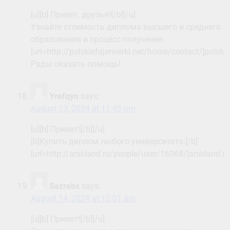
[u][b] Привет, друзья![/b][/u]
Узнайте стоимость диплома высшего и среднего
образования и процесс получения
[url=http://polskiefajerwerki.net/home/contact/]polski
Рады оказать помощь!.
Yrefqyn
says:
August 13, 2024 at 11:45 pm
[u][b] Привет![/b][/u]
[b]Купить диплом любого университета.[/b]
[url=http://arskland.ru/people/user/16068/]arskland.r
Sazrebx
says:
August 14, 2024 at 12:01 am
[u][b] Привет![/b][/u]