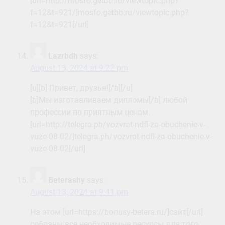
[url=http://mosfo.getbb.ru/viewtopic.php?
f=12&t=921/]mosfo.getbb.ru/viewtopic.php?
f=12&t=921[/url]
Lazrbdh
says:
August 13, 2024 at 9:22 pm
[u][b] Привет, друзья![/b][/u]
[b]Мы изготавливаем дипломы[/b] любой
профессии по приятным ценам.
[url=http://telegra.ph/vozvrat-ndfl-za-obuchenie-v-
vuze-08-02/]telegra.ph/vozvrat-ndfl-za-obuchenie-v-
vuze-08-02[/url]
Beterashy
says:
August 13, 2024 at 9:41 pm
На этом [url=https://bonusy-betera.ru/]сайт[/url]
собраны все необходимые ресурсы для того,