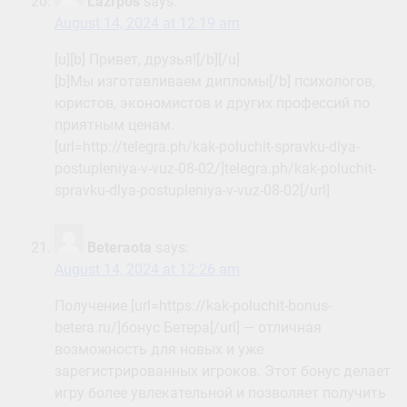
Lazrpos
says:
August 14, 2024 at 12:19 am
[u][b] Привет, друзья![/b][/u]
[b]Мы изготавливаем дипломы[/b] психологов,
юристов, экономистов и других профессий по
приятным ценам.
[url=http://telegra.ph/kak-poluchit-spravku-dlya-
postupleniya-v-vuz-08-02/]telegra.ph/kak-poluchit-
spravku-dlya-postupleniya-v-vuz-08-02[/url]
Beteraota
says:
August 14, 2024 at 12:26 am
Получение [url=https://kak-poluchit-bonus-
betera.ru/]бонус Бетера[/url] — отличная
возможность для новых и уже
зарегистрированных игроков. Этот бонус делает
игру более увлекательной и позволяет получить