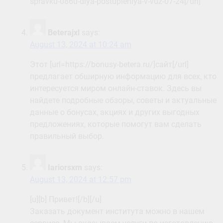
spravku-086u-dlya-postupleniya-v-vuz-07-24[/url]
Beterajxl
says:
August 13, 2024 at 10:24 am
Этот [url=https://bonusy-betera.ru/]сайт[/url]
предлагает обширную информацию для всех, кто
интересуется миром онлайн-ставок. Здесь вы
найдете подробные обзоры, советы и актуальные
данные о бонусах, акциях и других выгодных
предложениях, которые помогут вам сделать
правильный выбор.
Iariorsxm
says:
August 13, 2024 at 12:57 pm
[u][b] Привет![/b][/u]
Заказать документ института можно в нашем