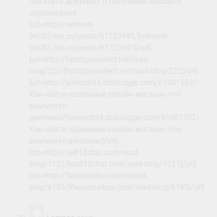
Заказать документ о получении высшего
образования
[url=http://network-
96082.mn.co/posts/61723991/]network-
96082.mn.co/posts/61723991[/url]
[url=http://fatshipresident.net/read-
blog/222/]fatshipresident.net/read-blog/222[/url]
[url=http://sonnick84.dsiblogger.com/61001552/
Как-найти-надежный-онлайн-магазин-что-
реализует-
дипломы/]sonnick84.dsiblogger.com/61001552/
Как-найти-надежный-онлайн-магазин-что-
реализует-дипломы[/url]
[url=http://ou812chat.com/read-
blog/1121/]ou812chat.com/read-blog/1121[/url]
[url=http://flexsocialbox.com/read-
blog/6185/]flexsocialbox.com/read-blog/6185[/url]