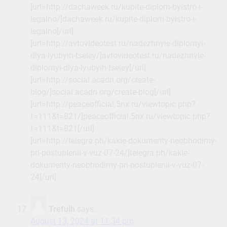
[url=http://dachaweek.ru/kupite-diplom-byistro-i-
legalno/]dachaweek.ru/kupite-diplom-byistro-i-
legalno[/url]
[url=http://avtovideotest.ru/nadezhnyie-diplomyi-
dlya-lyubyih-tseley/]avtovideotest.ru/nadezhnyie-
diplomyi-dlya-lyubyih-tseley[/url]
[url=http://social.acadri.org/create-
blog/]social.acadri.org/create-blog[/url]
[url=http://peaceofficial.5nx.ru/viewtopic.php?
f=111&t=821/]peaceofficial.5nx.ru/viewtopic.php?
f=111&t=821[/url]
[url=http://telegra.ph/kakie-dokumenty-neobhodimy-
pri-postuplenii-v-vuz-07-24/]telegra.ph/kakie-
dokumenty-neobhodimy-pri-postuplenii-v-vuz-07-
24[/url]
Trefuih
says:
August 13, 2024 at 11:34 pm