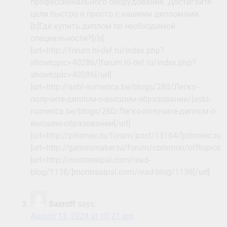
профессионального оборудования. Достигайте
цели быстро и просто с нашими дипломами.
[b]Где купить диплом по необходимой
специальности?[/b]
[url=http://forum.hi-def.ru/index.php?
showtopic=40286/]forum.hi-def.ru/index.php?
showtopic=40286[/url]
[url=http://asbl-numerica.be/blogs/280/Легко-
получите-диплом-о-высшем-образовании/]asbl-
numerica.be/blogs/280/Легко-получите-диплом-о-
высшем-образовании[/url]
[url=http://pitomec.ru/forum/post/13164/]pitomec.ru/
[url=http://gamesmaker.ru/forum/common/offtopics/
[url=http://montrealpal.com/read-
blog/1138/]montrealpal.com/read-blog/1138[/url]
Sazrcff
says:
August 13, 2024 at 10:21 am