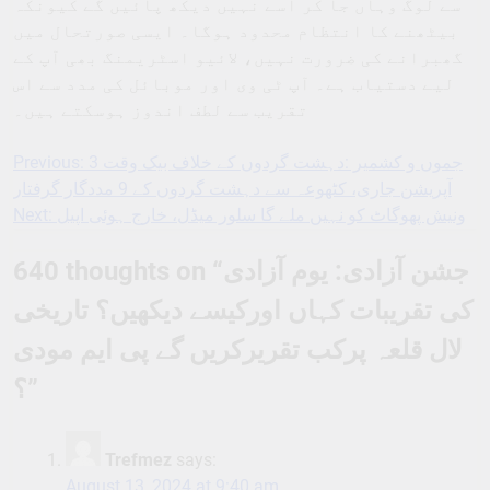
سے لوگ وہاں جا کر اسے نہیں دیکھ پائیں گے کیونکہ
بیٹھنے کا انتظام محدود ہوگا۔ ایسی صورتحال میں
گھبرانے کی ضرورت نہیں، لائیو اسٹریمنگ بھی آپ کے
لیے دستیاب ہے۔ آپ ٹی وی اور موبائل کی مدد سے اس
تقریب سے لطف اندوز ہوسکتے ہیں۔
Previous:
جموں و کشمیر :دہشت گردوں کے خلاف بیک وقت 3
Post
آپریشن جاری، کٹھوعہ سے دہشت گردوں کے 9 مددگار گرفتار
navigation
Next:
ونیش پھوگاٹ کو نہیں ملے گا سلور میڈل، خارج ہوئی اپیل
640 thoughts on “
جشن آزادی: یوم آزادی
کی تقریبات کہاں اورکیسے دیکھیں؟ تاریخی
لال قلعہ پرکب تقریرکریں گے پی ایم مودی
؟
”
Trefmez
says:
August 13, 2024 at 9:40 am