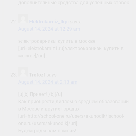
дополнительные средства для успешных ставок.
Elektrokarniz_tkpi
says:
August 14, 2024 at 12:29 am
электрокарнизы купить в москве
[url=elektrokarniz1.ru]электрокарнизы купить в
москве[/url] .
Trefozf
says:
August 14, 2024 at 2:13 am
[u][b] Привет![/b][/u]
Как приобрести диплом о среднем образовании
в Москве и других городах
[url=http://school-one.ru/users/akunodik/]school-
one.ru/users/akunodik[/url]
Будем рады вам помочь!.