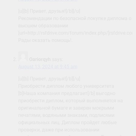
[u][b] Привет, друзья![/b][/u]
Рекомендации по безопасной покупке диплома о
высшем образовании
[url=http://rsfdrive.com/forum/index.php/]rsfdrive.co
Рады оказать помощь!.
Oariorqyh
says:
August 13, 2024 at 9:45 am
[u][b] Привет, друзья![/b][/u]
Приобрести диплом любого университета
[b]Наша компания предлагает[/b] выгодно
приобрести диплом, который выполняется на
оригинальной бумаге и заверен мокрыми
печатями, водяными знаками, подписями
официальных лиц. Диплом пройдет любые
проверки, даже при использовании