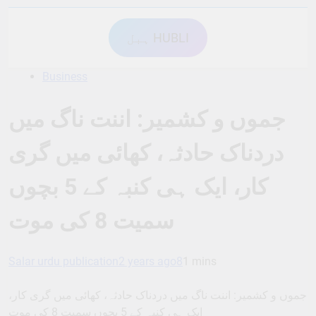
ہبل HUBLI
Business
جموں و کشمیر: اننت ناگ میں
دردناک حادثہ، کھائی میں گری
کار، ایک ہی کنبہ کے 5 بچوں
سمیت 8 کی موت
Salar urdu publication
2 years ago
8
1 mins
جموں و کشمیر: اننت ناگ میں دردناک حادثہ، کھائی میں گری کار،
ایک ہی کنبہ کے 5 بچوں سمیت 8 کی موت