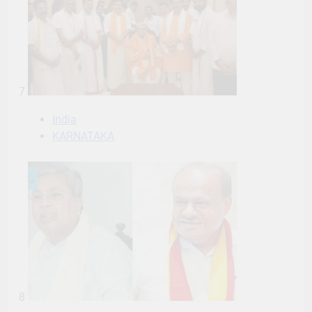
7
India
KARNATAKA
8