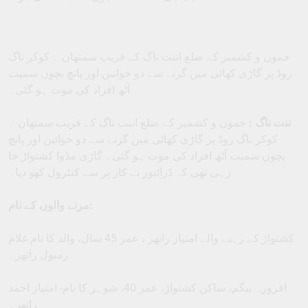
جموں و کشمیر کے ضلع اننت ناگ کے قریب سمتھان ۔ کوکر ناگ
روڈ پر گاڑی کھائی میں گرنے سے دو خواتین اور پانچ بچوں سمیت
آٹھ افراد کی موت ہو گئی۔
ننت ناگ :
جموں و کشمیر کے ضلع اننت ناگ کے قریب سمتھان ۔
کوکر ناگ روڈ پر گاڑی کھائی میں گرنے سے دو خواتین اور پانچ
بچوں سمیت آٹھ افراد کی موت ہو گئی۔ گاڑی مڈوا کشتواڑ جا
رہی تھی کہ ڈرائیور نے کار پر سے کنٹرول کھو دیا۔
مرنے والوں کے نام:
کشتواڑ کے رہنے والے امتیاز راتھر ، عمر 45 سال، والد کا نام غلام
رسول راتھر۔
افروزہ بیگم، ساکن کشتواڑ، عمر 40، شوہر کا نام- امتیاز احمد
راتھر۔