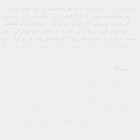
اس سے پہلے 13 جولائی کو جموں و کشمیر کے ڈوڈا ضلع میں ایک
بس سڑک سے پھسل کر 200 فٹ گہری کھائی میں گرنے سے دو
افراد کی موت اور 25 زخمی ہو گئے تھے۔ ڈوڈا کے ڈپٹی کمشنر
ہرویندر سنگھ نے اے این آئی کو بتایا کہ حادثے میں دو لوگوں کی
موت ہو گئی۔ 4 شدید زخمی اور 5 کو اسپتال ریفر کر دیا گیا۔ ہم
نے کل 9 لوگوں کو جی ایم سی (گورنمنٹ میڈیکل کالج)
ڈوڈا ریفر کردیا ہے۔
نیوز18اردو ہندوستان میں اردو کی سب سے بڑی نیوز
ویب سائٹس میں سے ایک ہے۔ برائے مہربانی ہمارے
واٹس چینل کو لائیو، تازہ ترین خبروں اور ویڈیوز
کے لئے فالو کریں۔آپ ہماری ویب سائٹ پر خبروں،
تصاویر اور خیالات کے ساتھ ساتھ انٹرٹینمنٹ، کرکٹ
جیسے کھیلوں اور لائف اسٹائل سے منسلک مواد دیکھ
سکتے ہیں۔ آپ ہمیں، ایکس، فیس بک، انسٹاگرام،
تھریڈز،شیئرچیٹ، ڈیلی ہنٹ جیسے ایپس پر بھی
فالوکرسکتے ہیں۔