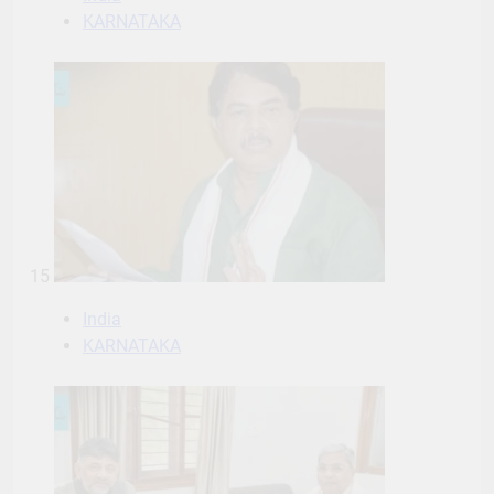
KARNATAKA
15
India
KARNATAKA