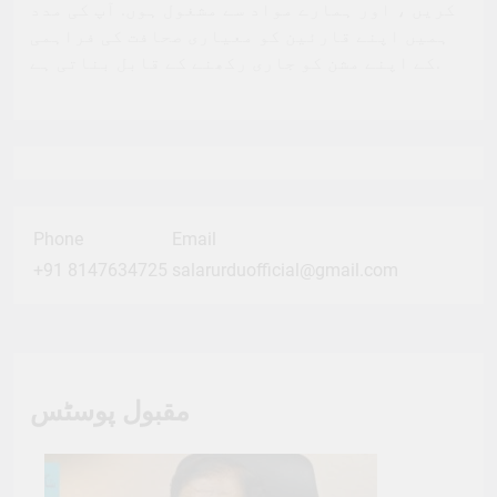
کریں ، اور ہمارے مواد سے مشغول ہوں. آپ کی مدد
ہمیں اپنے قارئین کو معیاری صحافت کی فراہمی
کے اپنے مشن کو جاری رکھنے کے قابل بناتی ہے.
Phone
Email
+91 8147634725
salarurduofficial@gmail.com
مقبول پوسٹس