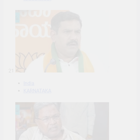
21
India
KARNATAKA