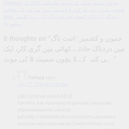
نیتا اور مکیش امبانی کی پیرس اولمپکس 2024 کی
Previous:
Post
افتتاحی تقریب میں شرکت، فرانسیسی صدر سے بھی کی ملاقات
navigation
ے زندگی کے یادگار لمحات قید کریں: آپ کے ہردن کامنفر
Next:
AI ساتھی
جموں و کشمیر: اننت ناگ
8 thoughts on “
میں دردناک حادثہ، کھائی میں گری کار، ایک
”
ہی کنبہ کے 5 بچوں سمیت 8 کی موت
Trefepg
says:
July 27, 2024 at 5:45 pm
[u][b] Добрый день![/b][/u]
Узнайте, как приобрести диплом о высшем
образовании без рисков
[url=http://skillsofblocks.com/купить-диплом-о-
высшем-образовании-ре//]skillsofblocks.com/