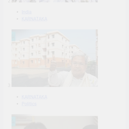
2
India
KARNATAKA
3
KARNATAKA
Politics