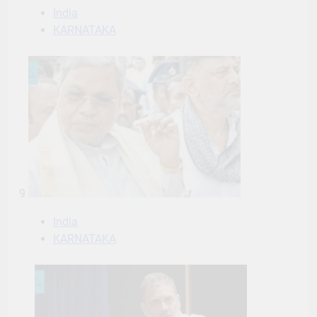
India
KARNATAKA
9
India
KARNATAKA