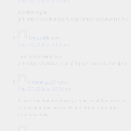
May 14, 2026 at 6:10 pm
mostbet rugby
[url=http://mostbet41079.help/]http://mostbet41079.hel
1win_ujMr
says:
May 15, 2026 at 1:09 pm
1win pentru Moldova
[url=https://1win5757.help]https://1win5757.help[/url]
says:
slotuna كازينو
May 27, 2026 at 10:05 am
It is not my first time to pay a quick visit this web site,
i am visiting this site dailly and obtain good data
from here daily.