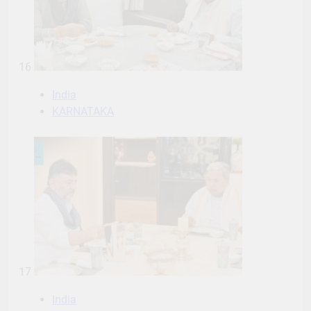
16
India
KARNATAKA
17
India