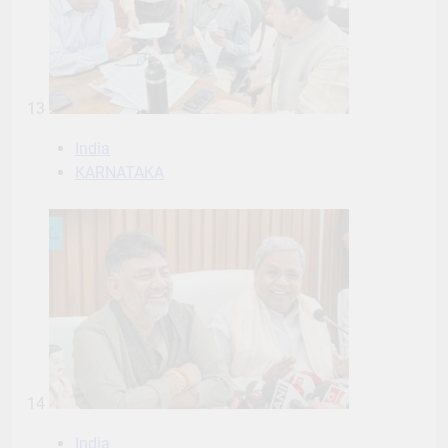
13
India
KARNATAKA
14
India