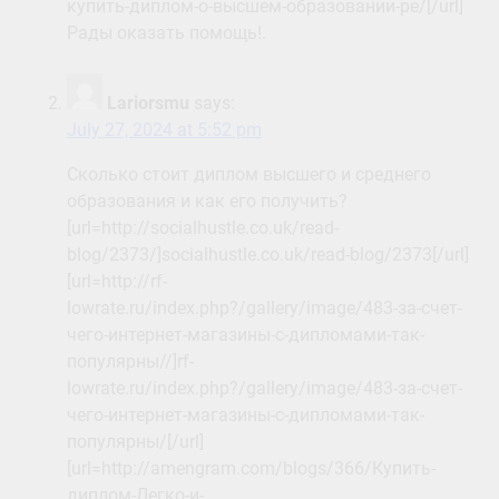
купить-диплом-о-высшем-образовании-ре/[/url]
Рады оказать помощь!.
Lariorsmu
says:
July 27, 2024 at 5:52 pm
Сколько стоит диплом высшего и среднего
образования и как его получить?
[url=http://socialhustle.co.uk/read-
blog/2373/]socialhustle.co.uk/read-blog/2373[/url]
[url=http://rf-
lowrate.ru/index.php?/gallery/image/483-за-счет-
чего-интернет-магазины-с-дипломами-так-
популярны//]rf-
lowrate.ru/index.php?/gallery/image/483-за-счет-
чего-интернет-магазины-с-дипломами-так-
популярны/[/url]
[url=http://amengram.com/blogs/366/Купить-
диплом-Легко-и-