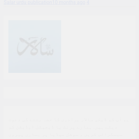
Salar urdu publication
10 months ago
4
ہم آپ کو ڈیلی سالار برادری کا حصہ بننے کی دعوت
دیتے ہیں. ہمارے پرنٹ یا ڈیجیٹل ایڈیشن کو
سبسکرائب کریں ، سوشل میڈیا پر ہماری پیروی