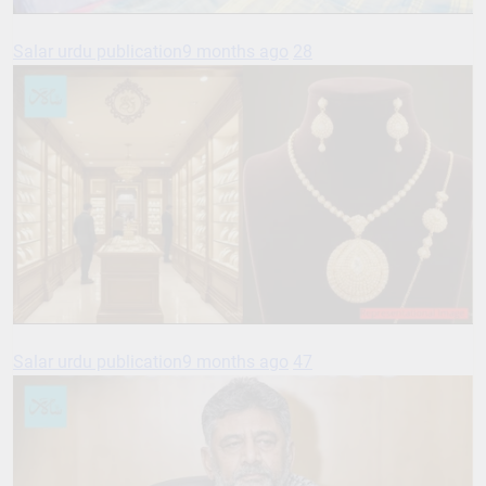
Salar urdu publication
9 months ago
28
Salar urdu publication
9 months ago
47