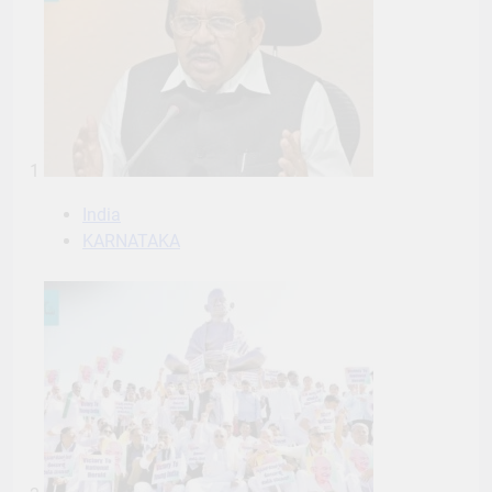
1
India
KARNATAKA