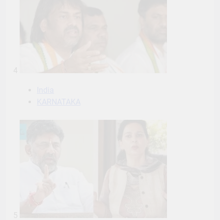
4
India
KARNATAKA
5