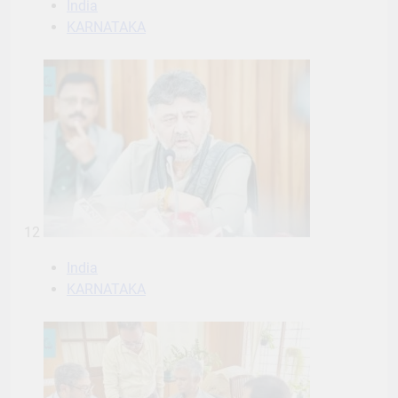
India
KARNATAKA
12
India
KARNATAKA