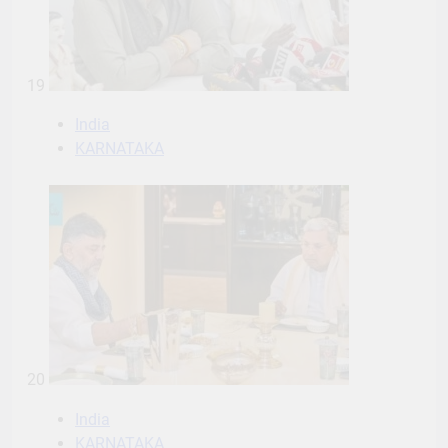
19
India
KARNATAKA
20
India
KARNATAKA