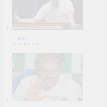
10
India
KARNATAKA
11