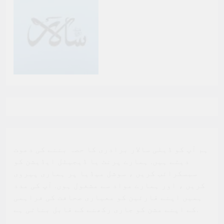
ہم آپ کو ڈیلی سالار برادری کا حصہ بننے کی دعوت
دیتے ہیں. ہمارے پرنٹ یا ڈیجیٹل ایڈیشن کو
سبسکرائب کریں ، سوشل میڈیا پر ہماری پیروی
کریں ، اور ہمارے مواد سے مشغول ہوں. آپ کی مدد
ہمیں اپنے قارئین کو معیاری صحافت کی فراہمی
کے اپنے مشن کو جاری رکھنے کے قابل بناتی ہے.