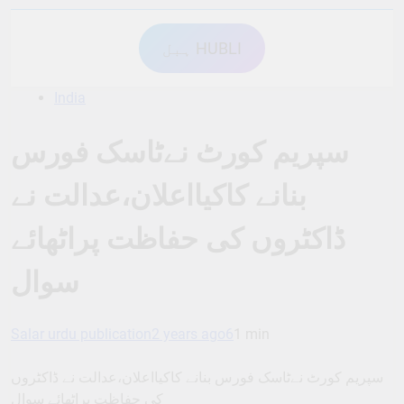
ہبل HUBLI
India
سپریم کورٹ نےٹاسک فورس
بنانے کاکیااعلان،عدالت نے
ڈاکٹروں کی حفاظت پراٹھائے
سوال
Salar urdu publication
2 years ago
6
1 min
سپریم کورٹ نےٹاسک فورس بنانے کاکیااعلان،عدالت نے ڈاکٹروں
کی حفاظت پراٹھائے سوال