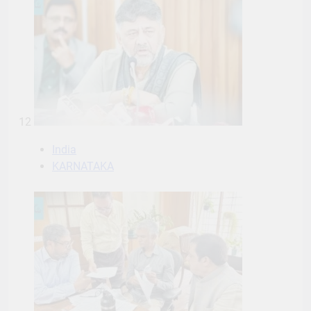
12
India
KARNATAKA