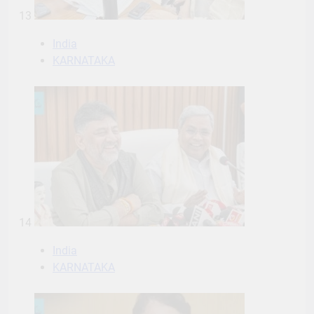
13
India
KARNATAKA
14
India
KARNATAKA