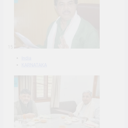
15
India
KARNATAKA