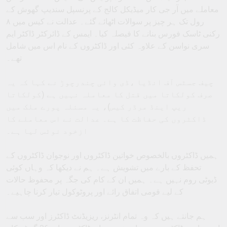
معاملے میں آر جی کار میڈیکل کالج کے پرنسپل سندیپ گھوش کے
رول تک ہر چیز پر سوالات اٹھائے گئے۔ عدالت نے کیس میں ۸
رکنی ٹاسک فورس بنانے کا فیصلہ کیا۔ ایمس کے ڈائرکٹر ڈاکٹر ایم
سری نواسن کے علاوہ کئی اور ڈاکٹروں کے نام اس میں شامل
تھے۔
چیف جسٹس آف انڈیا ،ڈی وائی چندرچوڑ نے کہا کہ یہ
صرف کولکاتا میں قتل کا معاملہ نہیں ہے (کولکاتا
ریپ اینڈ مرڈر کیس)، یہ مسئلہ پورے ملک میں
ڈاکٹروں کی حفاظت کا ہے۔ عدالت نے اس معاملے کا
ازخود نوٹس لیا ہے۔
ہمیں ڈاکٹروں بالخصوص خواتین ڈاکٹروں اور نوجوان ڈاکٹروں کے
تحفظ کے بارے میں تشویش ہے۔ ہم نے دیکھا کہ وہاں کوئی
ڈیوٹی روم نہیں ہے۔ ہمیں ان کے کام کی جگہ پر محفوظ حالات
کے لیے قومی اتفاق رائے اور پروٹوکول تیار کرنا چاہیے۔
ہم جانتے ہیں کہ وہ تمام انٹرنز، ریزیڈنٹ ڈاکٹرز اور سب سے