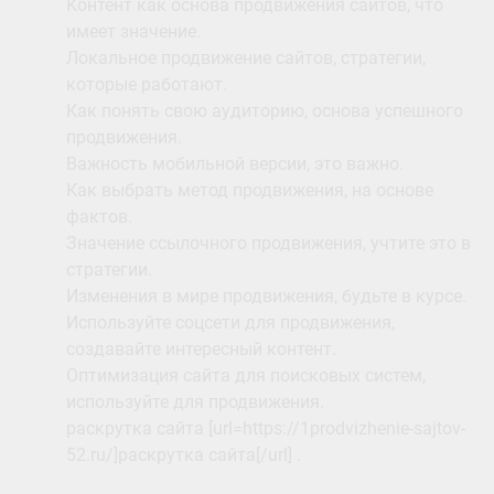
Контент как основа продвижения сайтов, что
имеет значение.
Локальное продвижение сайтов, стратегии,
которые работают.
Как понять свою аудиторию, основа успешного
продвижения.
Важность мобильной версии, это важно.
Как выбрать метод продвижения, на основе
фактов.
Значение ссылочного продвижения, учтите это в
стратегии.
Изменения в мире продвижения, будьте в курсе.
Используйте соцсети для продвижения,
создавайте интересный контент.
Оптимизация сайта для поисковых систем,
используйте для продвижения.
раскрутка сайта [url=https://1prodvizhenie-sajtov-
52.ru/]раскрутка сайта[/url] .