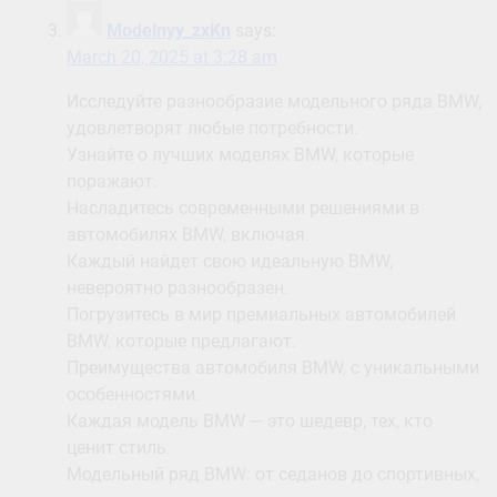
Modelnyy_zxKn
says:
March 20, 2025 at 3:28 am
Исследуйте разнообразие модельного ряда BMW,
удовлетворят любые потребности.
Узнайте о лучших моделях BMW, которые
поражают.
Насладитесь современными решениями в
автомобилях BMW, включая.
Каждый найдет свою идеальную BMW,
невероятно разнообразен.
Погрузитесь в мир премиальных автомобилей
BMW, которые предлагают.
Преимущества автомобиля BMW, с уникальными
особенностями.
Каждая модель BMW — это шедевр, тех, кто
ценит стиль.
Модельный ряд BMW: от седанов до спортивных,