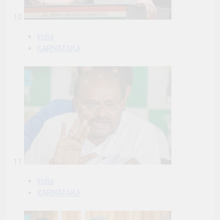
10
India
KARNATAKA
11
India
KARNATAKA