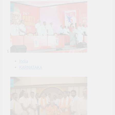
6
India
KARNATAKA