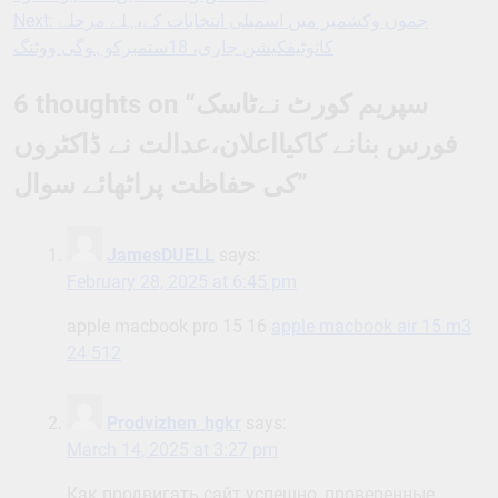
navigation
جموں وکشمیر میں اسمبلی انتخابات کےپہلے مرحلے
Next:
کانوٹیفکیشن جاری، 18ستمبرکوہوگی ووٹنگ
سپریم کورٹ نےٹاسک
6 thoughts on “
فورس بنانے کاکیااعلان،عدالت نے ڈاکٹروں
”
کی حفاظت پراٹھائے سوال
JamesDUELL
says:
February 28, 2025 at 6:45 pm
apple macbook pro 15 16
apple macbook air 15 m3
24 512
Prodvizhen_hgkr
says:
March 14, 2025 at 3:27 pm
Как продвигать сайт успешно, проверенные