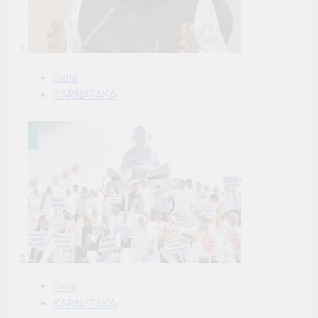
1
India
KARNATAKA
2
India
KARNATAKA