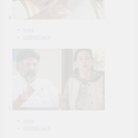
4
India
KARNATAKA
5
India
KARNATAKA