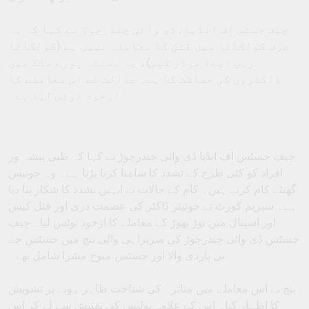
چیف جسٹس آف انڈیا،ڈی وائی چندرچوڑ نے کہا کہ یہ
صرف کولکاتا میں قتل کا معاملہ نہیں ہے (کولکاتا
ریپ اینڈ مرڈر کیس)، یہ مسئلہ پورے ملک میں
ڈاکٹروں کی حفاظت کا ہے۔ عدالت نے اس معاملے کا
ازخود نوٹس لیا ہے۔
چیف جسٹس آف انڈیا ڈی وائی چندرچوڑ نے کہا کہ طبی پیشہ ور
افراد کو کئی طرح کے تشدد کا سامنا کرنا پڑتا ہے۔ وہ چوبیس
گھنٹے کام کرتے ہیں۔ کام کے حالات نے انہیں تشدد کا شکار بنا دیا
ہے۔ سپریم کورٹ نے جونیئر ڈاکٹر کی عصمت دری اور قتل کیس
اور اسپتال میں توڑ پھوڑ کے معاملے کا ازخود نوٹس لیا۔ چیف
جسٹس ڈی وائی چندرچوڑ کی سربراہی والی بنچ میں جسٹس جے
بی پاردی والا اور جسٹس منوج مشرا شامل تھے۔
بنچ نے اس معاملے میں متاثرہ کی شناخت ظاہر ہونے پر تشویش
کا اظہار کیا۔ اس کے علاوہ پولیس کی تفتیش سے لے کر اس