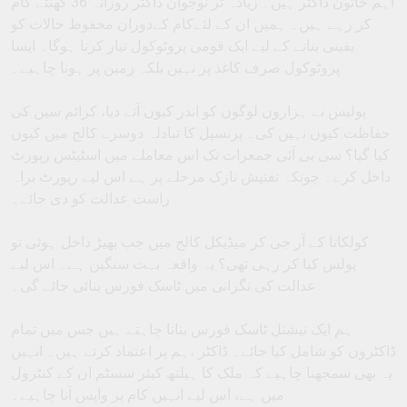
اہم خاتون ڈاکٹر ہیں۔ زیادہ تر نوجوان ڈاکٹر روزانہ 36 گھنٹے کام
کر رہے ہیں۔ ہمیں ان کے لئےکام کےدوران محفوظ حالات کو
یقینی بنانے کے لیے ایک قومی پروٹوکول تیار کرنا ہوگا۔ ایسا
پروٹوکول صرف کاغذ پر نہیں بلکہ زمین پر ہونا چاہیے۔
پولیس نے ہزاروں لوگوں کو اندر کیوں آنے دیا، کرائم سین کی
حفاظت کیوں نہیں کی۔ پرنسپل کا تبادلہ دوسرے کالج میں کیوں
کیا گیا؟ سی بی آئی جمعرات تک اس معاملے میں اسٹیٹس رپورٹ
داخل کرے۔ چونکہ تفتیش نازک مرحلے پر ہے اس لیے رپورٹ براہ
راست عدالت کو دی جائے۔
کولکاتا کے آر جی کر میڈیکل کالج میں جب بھیڑ داخل ہوئی تو
پولس کیا کر رہی تھی؟ یہ واقعہ بہت سنگین ہے۔ اس لیے
عدالت کی نگرانی میں ٹاسک فورس بنائی جائے گی۔
ہم ایک نیشنل ٹاسک فورس بنانا چاہتے ہیں جس میں تمام
ڈاکٹروں کو شامل کیا جائے۔ ڈاکٹر ،ہم پر اعتماد کرتے ہیں۔ انہیں
یہ بھی سمجھنا چاہیے کہ ملک کا ہیلتھ کیئر سسٹم ان کے کنٹرول
میں ہے، اس لیے انہیں کام پر واپس آنا چاہیے۔