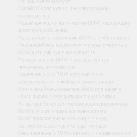
которые заинтересуют.
Как BMW отвечает на вызовы времени,
ознакомьтесь.
Новый взгляд на автомобили BMW, подходящие
для городской жизни.
Погрузитесь в технологии BMW, это образ жизни.
Наслаждайтесь комфортом и управляемостью
BMW, который суждено испытать.
Каждая модель BMW — это мастерская
инженерия, энтузиастов.
Модельный ряд BMW, который стоит
рассмотреть, от комфорта до инноваций.
Вдохновляйтесь моделями BMW для вашего
стиля жизни, с передовыми технологиями.
От автомобилей для города до внедорожников:
BMW, с уникальными возможностями.
BMW: воплощение мечты о идеальном
автомобиле, для тех, кто ищет лучшее.
Ваш идеальный BMW ждет вас, с надежностью и