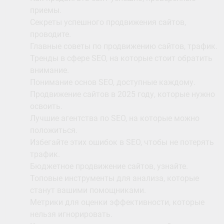
приемы.
Секреты успешного продвижения сайтов,
проводите.
Главные советы по продвижению сайтов, трафик.
Тренды в сфере SEO, на которые стоит обратить
внимание.
Понимание основ SEO, доступные каждому.
Продвижение сайтов в 2025 году, которые нужно
освоить.
Лучшие агентства по SEO, на которые можно
положиться.
Избегайте этих ошибок в SEO, чтобы не потерять
трафик.
Бюджетное продвижение сайтов, узнайте.
Топовые инструменты для анализа, которые
станут вашими помощниками.
Метрики для оценки эффективности, которые
нельзя игнорировать.