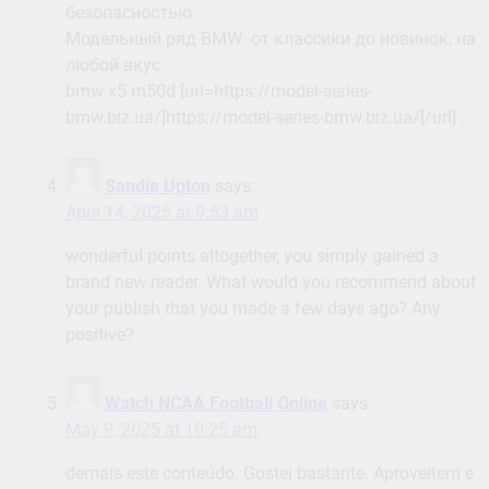
безопасностью.
Модельный ряд BMW: от классики до новинок, на
любой вкус.
bmw x5 m50d [url=https://model-series-
bmw.biz.ua/]https://model-series-bmw.biz.ua/[/url] .
Sandie Upton
says:
April 14, 2025 at 9:53 am
wonderful points altogether, you simply gained a
brand new reader. What would you recommend about
your publish that you made a few days ago? Any
positive?
Watch NCAA Football Online
says:
May 9, 2025 at 10:25 am
demais este conteúdo. Gostei bastante. Aproveitem e