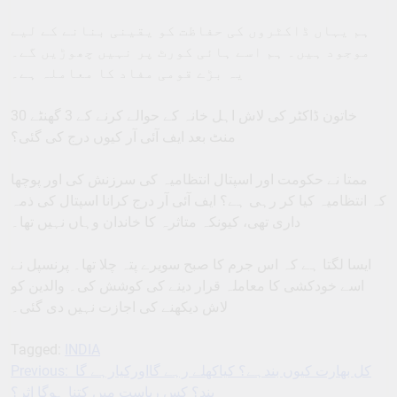
ہم یہاں ڈاکٹروں کی حفاظت کو یقینی بنانے کے لیے
موجود ہیں۔ ہم اسے ہائی کورٹ پر نہیں چھوڑیں گے۔
یہ بڑے قومی مفاد کا معاملہ ہے۔
خاتون ڈاکٹر کی لاش اہل خانہ کے حوالے کرنے کے 3 گھنٹے 30
منٹ بعد ایف آئی آر کیوں درج کی گئی؟
ممتا نے حکومت اور اسپتال انتظامیہ کی سرزنش کی اور پوچھا
کہ انتظامیہ کیا کر رہی ہے؟ ایف آئی آر درج کرانا اسپتال کی ذمہ
داری تھی، کیونکہ متاثرہ کا خاندان وہاں نہیں تھا۔
ایسا لگتا ہے کہ اس جرم کا صبح سویرے پتہ چلا تھا۔ پرنسپل نے
اسے خودکشی کا معاملہ قرار دینے کی کوشش کی۔ والدین کو
لاش دیکھنے کی اجازت نہیں دی گئی۔
Tagged:
INDIA
کل بھارت کیوں بندہے؟ کیاکھلے رہے گااورکیارہے گا
Previous:
Post
بند؟ کس ریاست میں کتنا ہوگا اثر؟