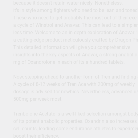
because it doesn’t retain water nicely. Nonetheless,
it’s in style among fighters who need to be lean and toned
These who need to get probably the most out of their exer
a cycle of Winstrol and Anavar. This can lead to a simpl
less time. Welcome to an in-depth exploration of Anavar 1
a cutting-edge product meticulously crafted by Dragon P
This detailed information will give you comprehensive
insights into the key aspects of Anavar, a strong anabolic
mg of Oxandrolone in each of its a hundred tablets.
Now, stepping ahead to another form of Tren and finding o
A cycle of 8-12 weeks of Tren Ace with 200mg of weekly
dosage is advised for newbies. Nevertheless, advanced us
500mg per week most.
Trenbolone Acetate is a well-liked selection amongst bod
of its potent anabolic properties. Oxandrin also increases
cell counts, leading some endurance athletes to experimen
boost their efficiency.