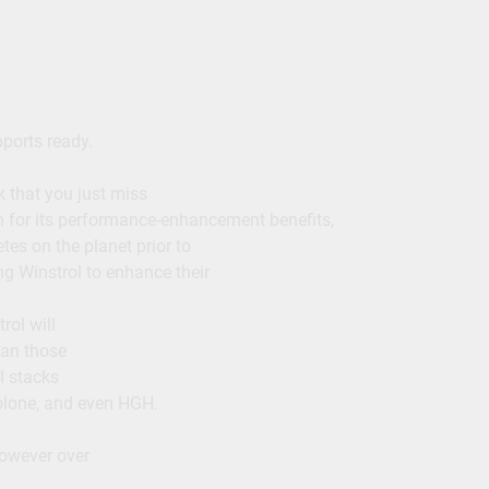
pports ready.
k that you just miss
wn for its performance-enhancement benefits,
tes on the planet prior to
ng Winstrol to enhance their
rol will
han those
l stacks
lone, and even HGH.
however over