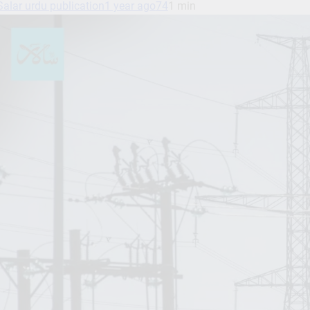
Salar urdu publication
1 year ago
74
1 min