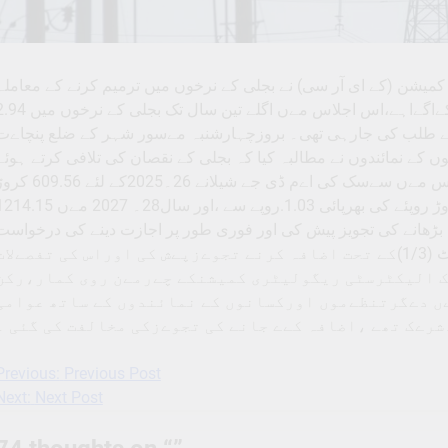
لیٹری کمیشن (کے ای آر سی) نے بجلی کے نرخوں میں ترمیم کرنے کے معاملہ
مےںطلب کردہ مےٹنگ مےں عوام کی جانب سے اعتراض کےاگےاہے،اس اجلاس مےں اگلے تین سال تک بجلی 
ائے طلب کی جارہی تھی۔ بروزچہارشنبہ مےسور شہر کے ضلع پنچاےت
 کے نمائندوں نے مطالبہ کیا کہ بجلی کے نقصان کی تلافی کرتے ہوئے
بجلی ٹیرف میں اضافہ کی تجویز کو ختم کیا جائے۔اجلاس مےں سےسک کی اےم ڈی جے شیلانے 26۔2025کے ل
روپئے کی قلت پر0.68روپئے، 27۔2026 میں 970.30 کروڑ روپئے کی بھرپائی 1.03.روپے سے ،اور سال28۔ 2027 مے
ئے1.23 روپئے فی یونٹ شرح بڑھانے کی تجویز پیش کی اور فوری طور پر اجازت دینے کی درخواست
کی۔ تین سالہ بجلی کی فراہمی کی اوسط قیمت فی یونٹ (1/3)کے تحت اضافہ کرنے تجوےزپےش کی اوراس کی تفصےلا
ٹک الیکٹرسٹی ریگولیٹری کمیشنکے چےرمےن روی کمار،رکن
ےں دےگرتنظےموں اورکسانوں کے نمائندوں کے ساتھ عوامی
شرےک تھے ،اضافہ کےے جانے کی تجوےزکی مخالفت کی گئی ۔
Previous:
Previous Post
Post
Next:
Next Post
navigation