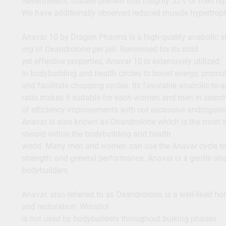
Nevertheless, studies present that roughly 52% of men rep
We have additionally observed reduced muscle hypertrophy 
Anavar 10 by Dragon Pharma is a high-quality anabolic s
mg of Oxandrolone per pill. Renowned for its mild
yet effective properties, Anavar 10 is extensively utilized
in bodybuilding and health circles to boost energy, promo
and facilitate chopping cycles. Its favorable anabolic-to-
ratio makes it suitable for each women and men in searc
of efficiency improvements with out excessive androgenic 
Anavar is also known as Oxandrolone which is the most we
steroid within the bodybuilding and health
world. Many men and women can use the Anavar cycle to 
strength, and general performance. Anavar is a gentle anab
bodybuilders.
Anavar, also referred to as Oxandrolone, is a well-liked ho
and restoration. Winstrol
is not used by bodybuilders throughout bulking phases