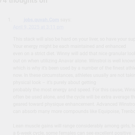
74 thoughts on “
”
jobs.quvah.Com
says:
April 9, 2025 at 3:11 pm
This stack will also be hard on your liver, so have your su
Your energy might be each maintained and enhanced
even on a strict diet. Winny will add that nice granular loo
out on when utilizing Anavar alone. Winstrol is well kno
which is why it’s been used by a number of the finest athle
now. In these circumstances, athletes usually are not taki
physical look – it’s purely about getting
probably the most energy and speed. For this cause, Winst
often be used alone, and the cycle will be extra average t
geared toward physique enhancement. Advanced Winstro
can absorb many more compounds like Equipoise, Trenbo
Lean muscle gains will range considerably among girls, 
a 6-week cycle, some females can see excellent positive