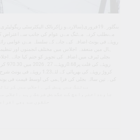
بنگلور۔19فروری(سالارنےو ز)کرناٹک الیکٹرسٹی ریگو
روپئے فی یونٹ اضافہ کیے جانے کے سلسلہ مےں عوامی ر
ہال میں منعقدہ اجلاس میں مختلف انجمنوں اور تنظیموں
کروڑ روپئے کی بھرپائی کے ل
مےٹنگ مےں پےش کی ۔اجلاس مےں کرنا
جاوےداختر،اےچ کے جگدےش شرےک رہے ۔اجلاس م
حلقوں سے بھی افراد