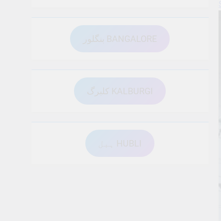
بنگلور BANGALORE
کلبرگ KALBURGI
ہبل HUBLI