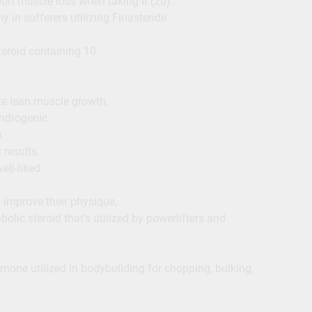
ort muscle loss when taking it (20).
in sufferers utilizing Finasteride.
teroid containing 10
te lean muscle growth,
androgenic
h
results.
ll-liked
improve their physique,
olic steroid that’s utilized by powerlifters and
rmone utilized in bodybuilding for chopping, bulking,