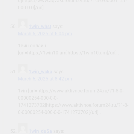
0]https://www.aqvakr.forum24.ru/?1-3-0-00001121-
000-0-0[/url] .
1win_whst
says:
March 6, 2025 at 6:04 pm
1вин онлайн
[url=https://1win10.am]https://1win10.am[/url] .
1win_wcka
says:
March 6, 2025 at 8:42 pm
1vin [url=https://www.aktivnoe.forum24.ru/?1-8-0-
00000254-000-0-0-
1741273702]https://www.aktivnoe.forum24.ru/?1-8-
0-00000254-000-0-0-1741273702[/url] .
1win_duSa
says: