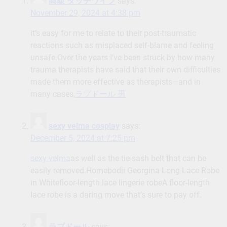
高級 ダッチワイフ
says:
November 29, 2024 at 4:38 pm
it’s easy for me to relate to their post-traumatic
reactions such as misplaced self-blame and feeling
unsafe.Over the years I’ve been struck by how many
trauma therapists have said that their own difficulties
made them more effective as therapists—and in
many cases,
ラブドール 男
sexy velma cosplay
says:
December 5, 2024 at 7:25 pm
sexy velma
as well as the tie-sash belt that can be
easily removed.Homebodii Georgina Long Lace Robe
in Whitefloor-length lace lingerie robeA floor-length
lace robe is a daring move that’s sure to pay off.
ラブドール
says: