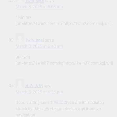
1win_spOl
says:
March 3, 2025 at 5:06 am
1win mx
[url=http://1win2.com.mx]http://1win2.com.mx[/url] .
1win_pdei
says:
March 3, 2025 at 5:48 am
one win
[url=http://1win37.com.kg]http://1win37.com.kg[/url]
.
えろ 人形
says:
March 3, 2025 at 6:26 pm
Upon visiting com,
中国 エロ
you are immediately
struck by the site’s elegant design and intuitive
navigation.