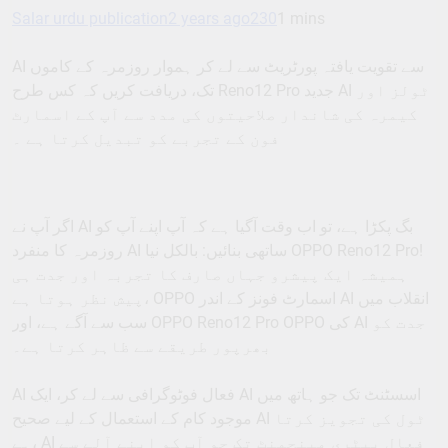
Salar urdu publication
2 years ago
230
1 mins
AI سے تقویت یافتہ پورٹریٹ سے لے کر ہموار روزمرہ کے کاموں
تک، دریافت کریں کہ کس طرح Reno12 Pro جدید AI ٹولز اور
کیمرہ کی شاندار صلاحیتوں کی مدد سے آپ کے اسمارٹ
فون کے تجربے کو تبدیل کرتا ہے ۔
اگر آپ نے AI بگ پکڑا ہے، تو اب وقت آگیا ہے کہ آپ اپنے آپ کو
روزمرہ کا منفرد AI ساتھی بنائیں: بالکل نیا OPPO Reno12 Pro!
ہمیشہ ایک پیشرو جہاں صارف کا تجربہ اور جدت ہی
پیش نظر ہوتا ہے، OPPO اسمارٹ فونز کے اندر AI انقلاب میں
سب سے آگے ہے، اور OPPO Reno12 Pro OPPO کی AI جدت کو
بھرپور طریقے سے ظاہر کرتا ہے۔
AI فعال فوٹوگرافی سے لے کر، ایک AI اسسٹنٹ تک جو ہاتھ میں
موجود کام کے استعمال کے لیے صحیح AI ٹول کی تجویز کرتا
ہے، AI فعال بیٹری مینجمنٹ تک جو آپ کو اپنے آلے سے