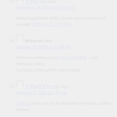
ラブドール
says:
December 24, 2024 at 10:51 pm
annoyingly,there’s really no one else to blame but
yourself.
大型 オナホ おすすめ
Brianmof
says:
January 29, 2025 at 12:38 pm
Farmacie online sicure:
Farma Prodotti
– top
farmacia online
Farmacia online piГ№ conveniente
リアルラブドール
says:
February 5, 2025 at 1:51 pm
人形 エロ
She can be an exemplar of beauty,a gifted
actress,