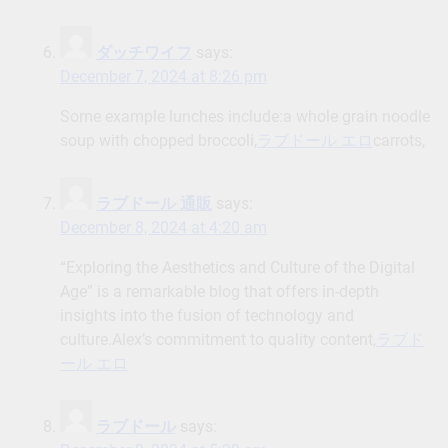
ダッチワイフ
says:
December 7, 2024 at 8:26 pm
Some example lunches include:a whole grain noodle
soup with chopped broccoli,
ラブドール エロ
carrots,
ラブドール 通販
says:
December 8, 2024 at 4:20 am
“Exploring the Aesthetics and Culture of the Digital
Age” is a remarkable blog that offers in-depth
insights into the fusion of technology and
culture.Alex’s commitment to quality content,
ラブド
ール エロ
ラブドール
says: