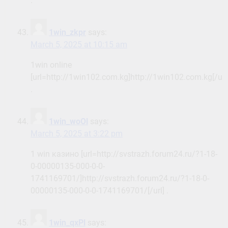
.
1win_zkpr
says:
March 5, 2025 at 10:15 am
1win online
[url=http://1win102.com.kg]http://1win102.com.kg[/url
.
1win_woOl
says:
March 5, 2025 at 3:22 pm
1 win казино [url=http://svstrazh.forum24.ru/?1-18-
0-00000135-000-0-0-
1741169701/]http://svstrazh.forum24.ru/?1-18-0-
00000135-000-0-0-1741169701/[/url] .
1win_qxPl
says: