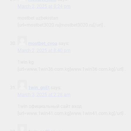
March 2, 2025 at 8:24 pm
mostbet uzbekistan
[url=mostbet3020.ru]mostbet3020.ru[/url] .
mostbet_cvoa
says:
March 2, 2025 at 8:40 pm
1win kg
[url=www.1win36.com.kg]www.1win36.com.kg[/url] .
1win_gnEt
says:
March 3, 2025 at 2:28 am
1win официальный сайт вход
[url=www.1win41.com.kg]www.1win41.com.kg[/url] .