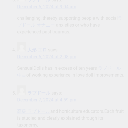
December 6, 2024 at 9:04 am
challenging, thereby supporting people with social
ラ
ブドール オナニー
anxieties or who have
experienced past traumas.
人形 エロ
says:
December 6, 2024 at 2:08 pm
SensualDolls has in excess of ten years
ラブドール
中古
of working experience in love doll improvements.
ラブドール
says:
December 7, 2024 at 4:59 pm
高級 ラブドール
and horticulture educators.Each fruit
is studied and clearly explained through its
taxonomy,