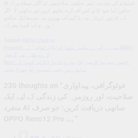
AI اسٹوڈیو کی مدد سے اپنی تخلیقی صلاحیتوں کو اگلی سطح پر لے
جائیں! اپنا خود کا ورکس آف آرٹ تخلیق کریں اور دیکھیں کہ اگر
آپ کارٹون کردار ہوتے یا گیم آف تھرونز سے سیدھا ایک جنگجو
ہوتے تو آپ کیسا نظر آتے!
Tagged:
INDIA
Lifestyle
Previous:
سی بی آئی نے ’ماسٹر مائنڈ‘ کو پکڑا، ’سالور‘ بنے MBBS
Post
کے دو طلبہ بھی گرفتار
navigation
Next:
ریلائنس جیو دنیا کا نمبر ایک نیٹ ورک بنا، ڈیٹا کی کھپت کے
معاملے میں چینی کمپنیوں کو چھوڑا پیچھے
230 thoughts on “
فوٹوگرافی، پیداواری
صلاحیت، اور روزمرہ کی زندگی کے لیے ایک
منفرد AI ساتھی دریافت کریں: جو صرف
OPPO Reno12 Pro ہے
”