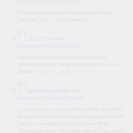
December 9, 2024 at 5:29 am
The way you organized the content with clear
headings,
ラブドール
subheadings,
ラブドール
says:
December 9, 2024 at 2:26 pm
making complex topics accessible without
oversimplification.The blog’s design is sleek and
modern,
ラブドール エロ
sexy velma cosplay
says:
December 12, 2024 at 12:03 am
a lace-up back and adjustable shoulder and garter
straps.What’s not to love?Bare Necessities Va Bien
Longline Convertible BustierStrapless White
CorsetGuess what? You could wear this lace corset