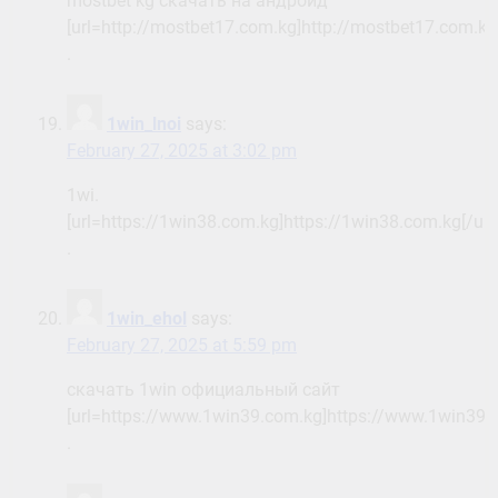
mostbet kg скачать на андроид
[url=http://mostbet17.com.kg]http://mostbet17.com.kg[
.
1win_lnoi
says:
February 27, 2025 at 3:02 pm
1wi.
[url=https://1win38.com.kg]https://1win38.com.kg[/url]
.
1win_ehol
says:
February 27, 2025 at 5:59 pm
скачать 1win официальный сайт
[url=https://www.1win39.com.kg]https://www.1win39.c
.