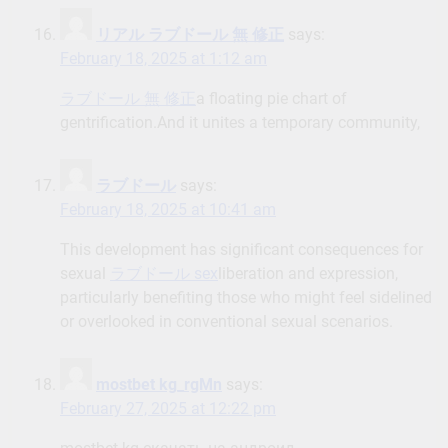
リアル ラブドール 無 修正
says:
February 18, 2025 at 1:12 am
ラブドール 無 修正
a floating pie chart of
gentrification.And it unites a temporary community,
ラブドール
says:
February 18, 2025 at 10:41 am
This development has significant consequences for
sexual
ラブドール sex
liberation and expression,
particularly benefiting those who might feel sidelined
or overlooked in conventional sexual scenarios.
mostbet kg_rgMn
says:
February 27, 2025 at 12:22 pm