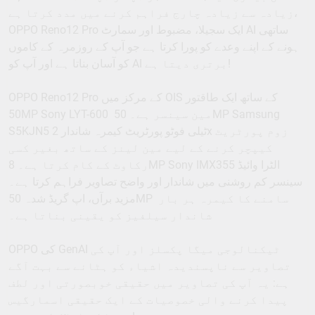
زیادہ سے زیادہ چارج فراہم کرنے میں مدد کرتا ہے،
OPPO Reno12 Pro ایک سجیلا، مضبوط اور سمارٹ AI ساتھی
ہونے کے اپنے وعدے کو پورا کرتا ہے جو آپ کے روزمرہ کے کاموں
کو آسان بناتا ہے اور آپ کو AI برتری دیتا ہے!
OPPO Reno12 Pro کے مرکز میں OIS کے ساتھ ایک طاقتور
50MP Sony LYT-600 مین سینسر ہے۔ 50MP Samsung
S5KJN5 ٹیلی فوٹو پورٹریٹ کیمرہ شاندار 2x زوم پورٹریٹ
کیپچر کرنے کے لیے مین لینز کے ساتھ بغیر کسی
رکاوٹ کے کام کرتا ہے۔ 8MP Sony IMX355 الٹرا وائیڈ
سینسر کم روشنی میں شاندار اور واضح تصاویر فراہم کرتا ہے۔
مزید برآں، اپ گریڈ شدہ 50MP سامنے کا کیمرہ ہر بار
شاندار سیلفیز کو یقینی بناتا ہے۔
OPPO کی GenAI ٹیکنالوجی میگا پکسلز اور آپ کی
تصاویر سے ناپسندیدہ اشیاء کو ہٹانے سے بہت آگے
ہے: یہ آپ کی تصاویر میں حقیقی خوبصورتی اور لطف
پیدا کرنے والی خصوصیات کے ایک حقیقی اسمارگیس