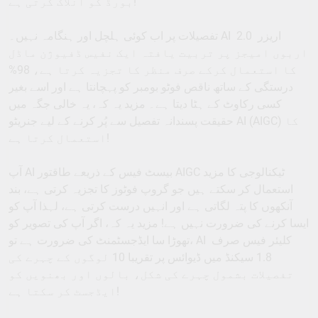
بورڈ کو انلاک کرتی ہے!
تفصیلات پر اب کوئی ہلچل اور ہنگامہ نہیں۔ AI اریزر 2.0
اربوں امیجز پر تربیت یافتہ ایک نفیس ڈفیوژن ماڈل
کا استعمال کرکے صرف منظر کا تجزیہ کرتا ہے، 98%
درستگی کے ساتھ ناقص فوٹو بومبر کو پہچانتا ہے اور اسے بغیر
کسی رکاوٹ کے ہٹا دیتا ہے۔ مزید یہ کہ، یہ خالی جگہ میں
حقیقت پسندانہ تفصیل سے پُر کرنے کے لیے جنریٹو AI (AIGC) کا
استعمال کرتا ہے!
آپ AI بیسٹ فیس کے ذریعے طاقتور AIGC ٹیکنالوجی کا مزید
استعمال کر سکتے ہیں جو گروپ فوٹوز کا تجزیہ کرتی ہے، بند
آنکھوں کا پتہ لگاتی ہے اور انہیں درست کرتی ہے، لہذا آپ کو
ایسا کرنے کی ضرورت نہیں ہے! مزید یہ کہ، اگر آپ کی تصویر کو
تھوڑا سا ایڈجسٹمنٹ کی ضرورت ہے تو، AI کلیئر فیس صرف
1.8 سیکنڈ میں ڈیوائس پر تقریبا 10 لوگوں کے چہرے کی
تفصیلات بشمول چہرے کی شکل، بالوں اور بھنویں کو
ایڈجسٹ کر سکتا ہے!