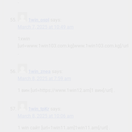
.
1win_ospl
says:
March 7, 2025 at 10:49 am
1хwin
[url=www.1win103.com.kg]www.1win103.com.kg[/url]
.
1win_znea
says:
March 8, 2025 at 7:59 am
1 вин [url=https://www.1win12.am]1 вин[/url] .
1win_tpKr
says:
March 8, 2025 at 10:06 am
1 win сайт [url=1win11.am]1win11.am[/url] .