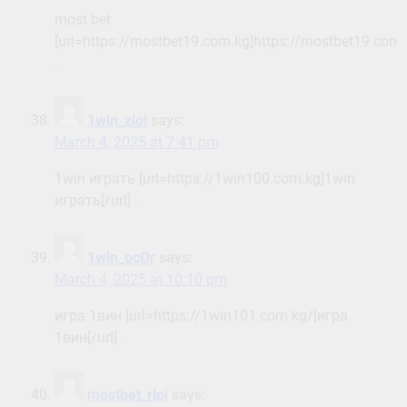
most bet
[url=https://mostbet19.com.kg]https://mostbet19.com.k
.
1win_zioi
says:
March 4, 2025 at 7:41 pm
1win играть [url=https://1win100.com.kg]1win
играть[/url] .
1win_ocOr
says:
March 4, 2025 at 10:10 pm
игра 1вин [url=https://1win101.com.kg/]игра
1вин[/url] .
mostbet_rlpi
says: