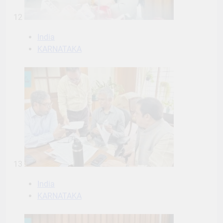
12
India
KARNATAKA
13
India
KARNATAKA