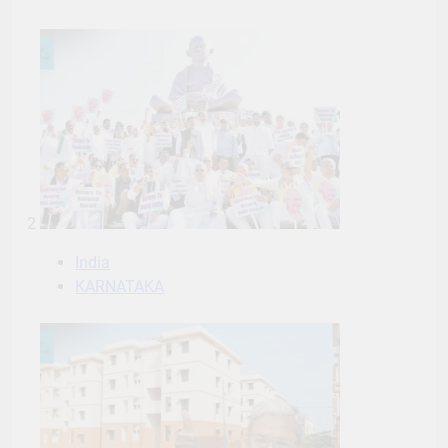
2
India
KARNATAKA