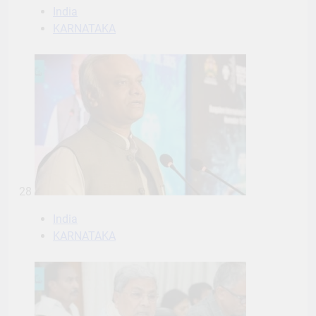
India
KARNATAKA
28
India
KARNATAKA