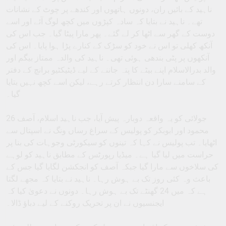
ناہید کے بائیں ران، دونوں ہاتھوں اور کندھے پر چوٹ کے نشانات
تھے۔ ناہید نے بتایا کہ سادہ کپڑوں میں کچھ لوگ آئے اور اسے
دوست کے گھر سے اٹھا کر لے گئے۔ پھر مارا پیٹا گیا۔ جب اس کی
آنکھ کھلی تو اس نے خود کو سڑک کے کنارے پڑا ہوا پایا۔ اس کی
آنکھوں پر پٹی بندھی ہوئی تھی۔ ناہید کی والدہ ممتاز بیگم اور
والد بدرالاسلام اپنے بیٹے کا پتہ جاننے کے لیے ڈیٹیکٹیو برانچ کے دفتر
کے سامنے سارا دن انتظار کرتے رہے، لیکن اسے کچھ نہیں بتایا
گیا۔
26 جولائی کو یہ واقعہ دوبارہ پیش آیا، جب ناہید اسلام، آصف
محمود اور ابوبکر کو پولیس کے سراغ رساں ونگ نے اسپتال سے
اٹھایا۔ تب پولیس نے کہا کہ تینوں کو سیکورٹی وجوہات کی بنا پر
حراست میں لیا گیا ہے۔ میڈیا رپورٹس کے مطابق ناہید کو لوہے
کی سلاخوں سے مارا گیا جبکہ آصف کو انجکشن لگایا گیا جس کے
باعث وہ کئی روز تک بے ہوش رہا۔ ناہید نے بتایا کہ مجھے لگتا
ہے کہ میں 24 گھنٹے تک بے ہوش رہا۔ دونوں نے دعویٰ کیا کہ
ایجنسیوں نے ان پر تحریک روکنے کے لیے دباؤ ڈالا۔