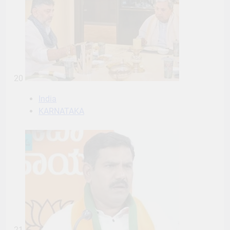
20
India
KARNATAKA
21