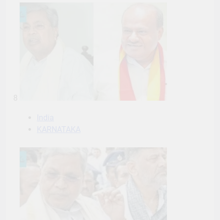
8
India
KARNATAKA