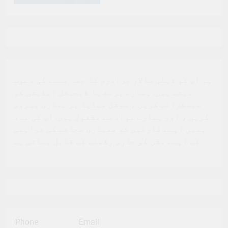
ہم آپ کو ڈیلی سالار برادری کا حصہ بننے کی دعوت
دیتے ہیں. ہمارے پرنٹ یا ڈیجیٹل ایڈیشن کو
سبسکرائب کریں ، سوشل میڈیا پر ہماری پیروی
کریں ، اور ہمارے مواد سے مشغول ہوں. آپ کی مدد
ہمیں اپنے قارئین کو معیاری صحافت کی فراہمی
کے اپنے مشن کو جاری رکھنے کے قابل بناتی ہے.
Phone
Email