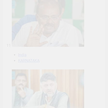
11
India
KARNATAKA