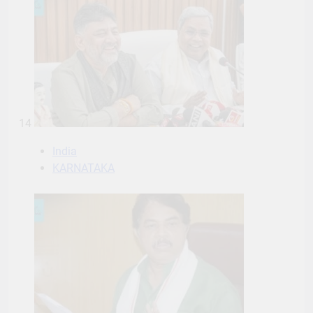
14
India
KARNATAKA