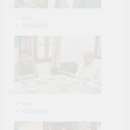
15
India
KARNATAKA
16
India
KARNATAKA