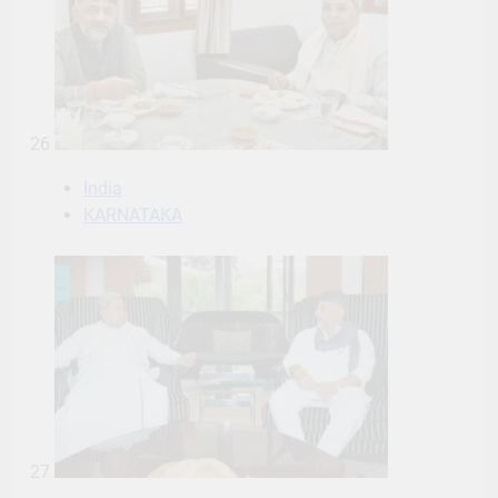
26
India
KARNATAKA
27