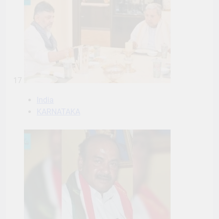
17
India
KARNATAKA