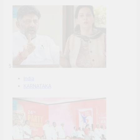
5
India
KARNATAKA