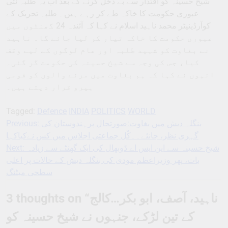
شیخ حسینہ کو اقتدار سے بے دخل کرنے کے بعد اب یہ طلبہ نئی
عبوری حکومت کا خاکہ طے کر رہے ہیں۔ طلبہ تحریک کے
کوآرڈینیٹر محمد ناہید اسلام نے کہا کہ آئندہ 24 گھنٹوں میں
عبوری حکومت کا خاکہ تیار کر لیا جائے گا۔ ناہید
نے بغاوت کو شہید طلبہ اور عام لوگوں کے لیے وقف
کیا، جس کی وجہ سے شیخ حسینہ کی حکومت گر گئی۔
انہوں نے کہا کہ ہم بغاوت میں مرنے والوں کو قومی
ہیرو قرار دیتے ہیں۔
Tagged:
Defence
INDIA
POLITICS
WORLD
بنگلہ دیش میں بغاوت:صورتحال پرہندوستان کی
Previous:
Post
گہری نظر، جانئے۔۔کْل جماعتی اجلاس میں کس نےکیاکہا
navigation
شیخ حسینہ سے این ایس اے ڈوبھال کی ایک گھنٹے سے زیادہ
Next:
بات، پھر وزیراعظم مودی کی بنگلہ دیش کے حالات پر اعلی
سطحی میٹنگ
ناہید، آصف، ابو بکر…کالج
3 thoughts on “
کے تین لڑکے، جنہوں نے شیخ حسینہ کو