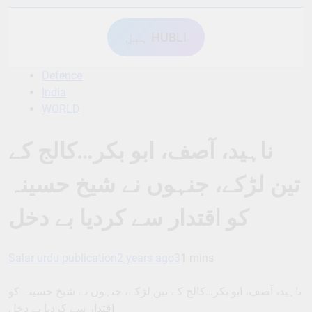
ہبل HUBLI
Defence
India
WORLD
ناہید، آصف، ابو بکر…کالج کے
تین لڑکے، جنہوں نے شیخ حسینہ
کو اقتدار سے کردیا بے دخل
Salar urdu publication
2 years ago
3
1 mins
ناہید، آصف، ابو بکر…کالج کے تین لڑکے، جنہوں نے شیخ حسینہ کو
اقتدار سے کردیا بے دخل