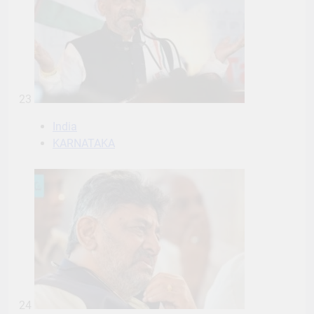
23
India
KARNATAKA
24