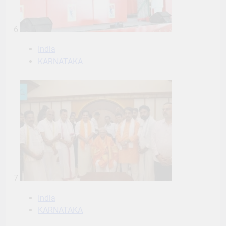
6
India
KARNATAKA
7
India
KARNATAKA