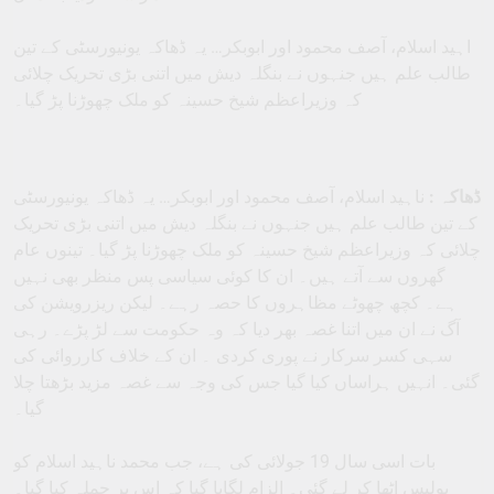
اہید اسلام، آصف محمود اور ابوبکر… یہ ڈھاکہ یونیورسٹی کے تین
طالب علم ہیں جنہوں نے بنگلہ دیش میں اتنی بڑی تحریک چلائی
کہ وزیراعظم شیخ حسینہ کو ملک چھوڑنا پڑ گیا۔
ڈھاکہ :
ناہید اسلام، آصف محمود اور ابوبکر… یہ ڈھاکہ یونیورسٹی
کے تین طالب علم ہیں جنہوں نے بنگلہ دیش میں اتنی بڑی تحریک
چلائی کہ وزیراعظم شیخ حسینہ کو ملک چھوڑنا پڑ گیا۔ تینوں عام
گھروں سے آتے ہیں۔ ان کا کوئی سیاسی پس منظر بھی نہیں
ہے۔ کچھ چھوٹے مظاہروں کا حصہ رہے۔ لیکن ریزرویشن کی
آگ نے ان میں اتنا غصہ بھر دیا کہ وہ حکومت سے لڑ پڑے۔ رہی
سہی کسر سرکار نے پوری کردی ۔ ان کے خلاف کارروائی کی
گئی۔ انہیں ہراساں کیا گیا جس کی وجہ سے غصہ مزید بڑھتا چلا
گیا۔
بات اسی سال 19 جولائی کی ہے، جب محمد ناہید اسلام کو
پولیس اٹھا کر لے گئی۔ الزام لگایا گیا کہ اس پر حملہ کیا گیا۔