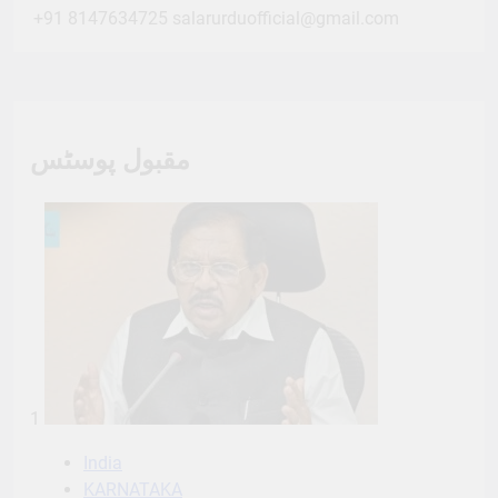
+91 8147634725
salarurduofficial@gmail.com
مقبول پوسٹس
1
India
KARNATAKA