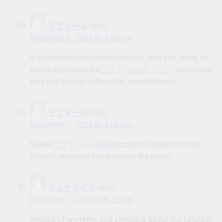
ラブドール
says:
December 6, 2024 at 4:28 pm
In controlled therapeutic settings, they can serve as
practice partners for
ラブドール オナニー
individuals
who find human interaction overwhelming.
ラブドール
says:
December 7, 2024 at 4:58 pm
Sweet,
ラブドール 高級
succulent lobster from our
Atlantic waters is loved across the globe.
ダッチワイフ
says:
December 7, 2024 at 8:25 pm
Instead of worrying and stressing about the future,or