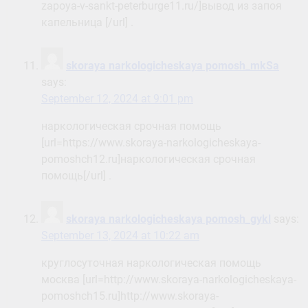
zapoya-v-sankt-peterburge11.ru/]вывод из запоя
капельница [/url] .
skoraya narkologicheskaya pomosh_mkSa
says:
September 12, 2024 at 9:01 pm
наркологическая срочная помощь
[url=https://www.skoraya-narkologicheskaya-
pomoshch12.ru]наркологическая срочная
помощь[/url] .
skoraya narkologicheskaya pomosh_gykl
says:
September 13, 2024 at 10:22 am
круглосуточная наркологическая помощь
москва [url=http://www.skoraya-narkologicheskaya-
pomoshch15.ru]http://www.skoraya-