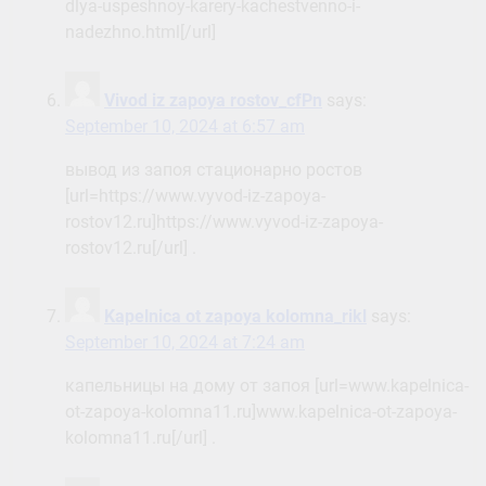
dlya-uspeshnoy-karery-kachestvenno-i-
nadezhno.html[/url]
Vivod iz zapoya rostov_cfPn
says:
September 10, 2024 at 6:57 am
вывод из запоя стационарно ростов
[url=https://www.vyvod-iz-zapoya-
rostov12.ru]https://www.vyvod-iz-zapoya-
rostov12.ru[/url] .
Kapelnica ot zapoya kolomna_rikl
says:
September 10, 2024 at 7:24 am
капельницы на дому от запоя [url=www.kapelnica-
ot-zapoya-kolomna11.ru]www.kapelnica-ot-zapoya-
kolomna11.ru[/url] .