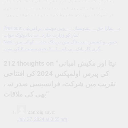
بھارتی کے ساتھ خوش اور فخر کے اس لمحہ کو شیئر
کرنا چاہتی ہوں اور بھارت اور دنیا بھر میں
اولمپک تحریک کو مضبوط کرنے کیلئے کوشاں ہوں۔
Previous:
یہ ہمارا حق … ہندوستان ۔ روس دوستی پر امریکی
Post
لیڈر کو وزارت خارجہ نے دیا دوٹوک جواب
navigation
Next:
جموں و کشمیر: اننت ناگ میں دردناک حادثہ، کھائی میں
گری کار، ایک ہی کنبہ کے 5 بچوں سمیت 8 کی موت
212 thoughts on “
نیتا اور مکیش امبانی
کی پیرس اولمپکس 2024 کی افتتاحی
تقریب میں شرکت، فرانسیسی صدر سے
بھی کی ملاقات
”
Danrdiq
says:
July 27, 2024 at 3:55 pm