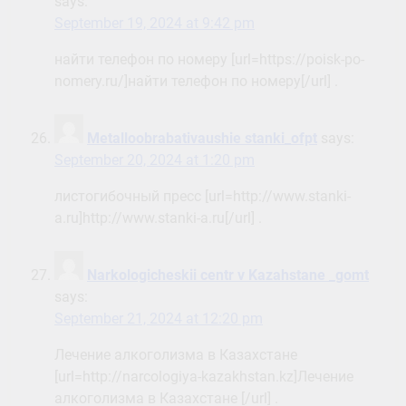
says:
September 19, 2024 at 9:42 pm
найти телефон по номеру [url=https://poisk-po-
nomery.ru/]найти телефон по номеру[/url] .
Metalloobrabativaushie stanki_ofpt
says:
September 20, 2024 at 1:20 pm
листогибочный пресс [url=http://www.stanki-
a.ru]http://www.stanki-a.ru[/url] .
Narkologicheskii centr v Kazahstane _gomt
says:
September 21, 2024 at 12:20 pm
Лечение алкоголизма в Казахстане
[url=http://narcologiya-kazakhstan.kz]Лечение
алкоголизма в Казахстане [/url] .