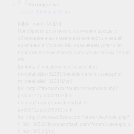
Vazrmps
says:
July 27, 2024 at 4:36 pm
[u][b] Привет![/b][/u]
Приобрести документ о получении высшего
образования вы имеете возможность в нашей
компании в Москве. Мы оказываем услуги по
продаже документов об окончании любых ВУЗов
РФ.
[url=http://renebiemans.nl/users.php?
m=details&id=32281/]renebiemans.nl/users.php?
m=details&id=32281[/url]
[url=http://fire-team.ru/forum/showthread.php?
p=35312#post35312/]fire-
team.ru/forum/showthread.php?
p=35312#post35312[/url]
[url=http://www.ezoflash.com/forum/viewtopic.php?
f=8&t=38562/]www.ezoflash.com/forum/viewtopic.ph
f=8&t=38562[/url]