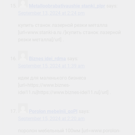
Metalloobrabativaushie stanki_plpr
says:
September 13, 2024 at 2:24 pm
купить станок лазерной резки металла
[url=www.stanki-a.ru /]купить станок лазерной
резки металла[/url] .
Biznes idei_rdma
says:
September 15, 2024 at 1:39 am
идеи для маленького бизнеса
[url=https://www.biznes-
idei11.ru]https://www.biznes-idei11.ru[/url] .
Porolon mebelnii_qoPl
says:
September 15, 2024 at 2:20 am
поролон мебельный 100мм [url=www.porolon-