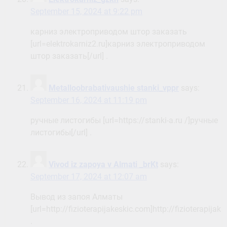
September 15, 2024 at 9:22 pm
карниз электроприводом штор заказать
[url=elektrokarniz2.ru]карниз электроприводом
штор заказать[/url] .
Metalloobrabativaushie stanki_vppr
says:
September 16, 2024 at 11:19 pm
ручные листогибы [url=https://stanki-a.ru /]ручные
листогибы[/url] .
Vivod iz zapoya v Almati _brKt
says:
September 17, 2024 at 12:07 am
Вывод из запоя Алматы
[url=http://fizioterapijakeskic.com]http://fizioterapijake
.