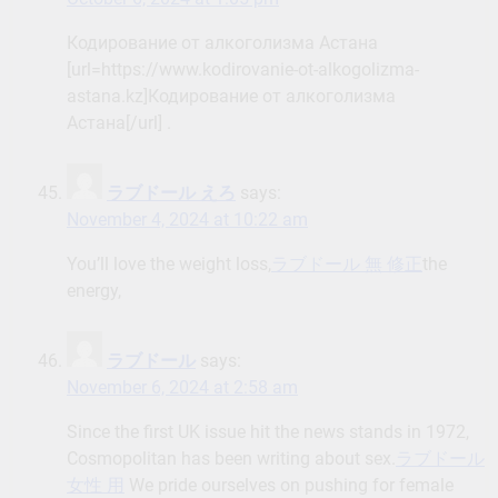
Кодирование от алкоголизма Астана
[url=https://www.kodirovanie-ot-alkogolizma-
astana.kz]Кодирование от алкоголизма
Астана[/url] .
ラブドール えろ
says:
November 4, 2024 at 10:22 am
You’ll love the weight loss,
ラブドール 無 修正
the
energy,
ラブドール
says:
November 6, 2024 at 2:58 am
Since the first UK issue hit the news stands in 1972,
Cosmopolitan has been writing about sex.
ラブドール
女性 用
We pride ourselves on pushing for female