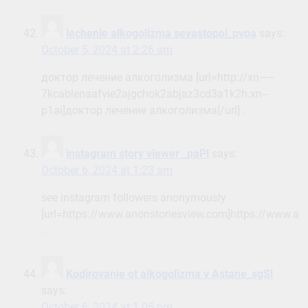
lechenie alkogolizma sevastopol_pvoa
says:
October 5, 2024 at 2:26 am
доктор лечение алкоголизма [url=http://xn—–
7kcablenaafvie2ajgchok2abjaz3cd3a1k2h.xn--
p1ai]доктор лечение алкоголизма[/url] .
instagram story viewer _paPl
says:
October 6, 2024 at 1:23 am
see instagram followers anonymously
[url=https://www.anonstoriesview.com]https://www.ano
.
Kodirovanie ot alkogolizma v Astane_sgSl
says:
October 6, 2024 at 1:05 pm