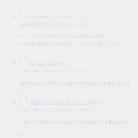
kyrs valut_nsEt
says:
September 21, 2024 at 1:44 pm
евро курс [url=https://www.kursy-valut-
online.kz]https://www.kursy-valut-online.kz[/url] .
Porno_xgsi
says:
September 24, 2024 at 10:08 pm
гей порно [url=http://admin4web.ru]гей порно[/url] .
instagram story viewer _wjSl
says:
September 25, 2024 at 11:19 pm
insta [url=https://www.anonstoryinst.com]insta[/url] .