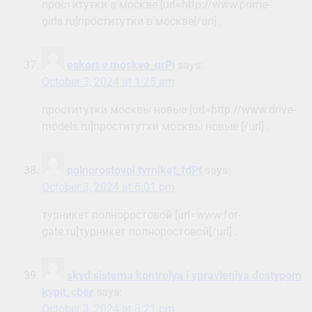
проститутки в москве [url=http://www.prime-
girls.ru]проститутки в москве[/url] .
eskort v moskve_urPi
says:
October 3, 2024 at 1:25 am
проститутки москвы новые [url=http://www.drive-
models.ru]проститутки москвы новые [/url] .
polnorostovoi tyrniket_fdPt
says:
October 3, 2024 at 6:01 pm
турникет полноростовой [url=www.for-
gate.ru]турникет полноростовой[/url] .
skyd sistema kontrolya i ypravleniya dostypom
kypit_cber
says:
October 3, 2024 at 8:21 pm