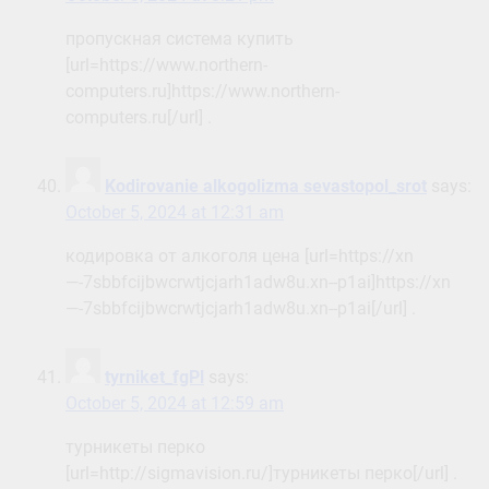
пропускная система купить
[url=https://www.northern-
computers.ru]https://www.northern-
computers.ru[/url] .
Kodirovanie alkogolizma sevastopol_srot
says:
October 5, 2024 at 12:31 am
кодировка от алкоголя цена [url=https://xn
—-7sbbfcijbwcrwtjcjarh1adw8u.xn--p1ai]https://xn
—-7sbbfcijbwcrwtjcjarh1adw8u.xn--p1ai[/url] .
tyrniket_fgPl
says:
October 5, 2024 at 12:59 am
турникеты перко
[url=http://sigmavision.ru/]турникеты перко[/url] .