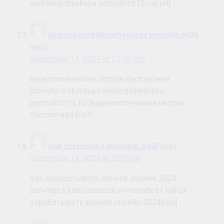
narkologicheskaya-pomoshch15.ru[/url] .
skoraya narkologicheskaya pomosh_elOn
says:
September 13, 2024 at 12:00 pm
наркологическая скорая бесплатная
[url=http://skoraya-narkologicheskaya-
pomoshch16.ru/]наркологическая скорая
бесплатная [/url] .
Kak zarabotat v internete_aySl
says:
September 13, 2024 at 2:00 pm
как зарабатывать деньги онлайн 2024
[url=http://kak-zarabotat-v-internete11.ru]как
зарабатывать деньги онлайн 2024[/url] .