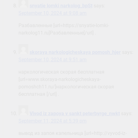
snyatie lomki narkolog_bpSt
says:
September 10, 2024 at 9:08 am
Разбавленные [url=https://snyatie-lomki-
narkolog11.ru]Разбавленные[/url] .
skoraya narkologicheskaya pomosh_hjer
says:
September 10, 2024 at 9:51 am
наркологическая скорая бесплатная
[url=www.skoraya-narkologicheskaya-
pomoshch11.ru/]наркологическая скорая
бесплатная [/url] .
Vivod iz zapoya v sankt peterbyrge_nwkt
says:
September 11, 2024 at 5:39 pm
вывод из запоя капельница [url=http://vyvod-iz-