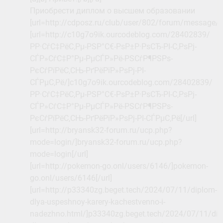
Приобрести диплом о высшем образовании
[url=http://cdposz.ru/club/user/802/forum/message/
[url=http://c10g7o9ik.ourcodeblog.com/28402839/
РР·СѓС‡РёС‚Рµ-РЅР°С€-РѕР±Р·РѕСЂ-РІ-С‚РѕРј-
СЃР»СѓС‡Р°Рµ-РµСЃР»Рё-РЅСѓР¶РЅРѕ-
РєСѓРїРёС‚СЊ-РґРёРїР»РѕРј-РІ-
СЃРµС‚Рё/]c10g7o9ik.ourcodeblog.com/28402839/
РР·СѓС‡РёС‚Рµ-РЅР°С€-РѕР±Р·РѕСЂ-РІ-С‚РѕРј-
СЃР»СѓС‡Р°Рµ-РµСЃР»Рё-РЅСѓР¶РЅРѕ-
РєСѓРїРёС‚СЊ-РґРёРїР»РѕРј-РІ-СЃРµС‚Рё[/url]
[url=http://bryansk32-forum.ru/ucp.php?
mode=login/]bryansk32-forum.ru/ucp.php?
mode=login[/url]
[url=http://pokemon-go.onl/users/6146/]pokemon-
go.onl/users/6146[/url]
[url=http://p33340zg.beget.tech/2024/07/11/diplom-
dlya-uspeshnoy-karery-kachestvenno-i-
nadezhno.html/]p33340zg.beget.tech/2024/07/11/dip