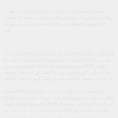
ریلائنس فاؤنڈیشن کی چیئرپرسن نیتا امبانی اور ان کے شوہر
ریلائنس انڈسٹریز کے چیئرمین مکیش امبانی نے جمعہ کو منعقدہ
2024 پیرس اولمپکس کی شاندار افتتاحی تقریب میں شرکت
کی۔
نئی دہلی :
ریلائنس فاؤنڈیشن کی چیئرپرسن نیتا امبانی اور ان کے
شوہر ریلائنس انڈسٹریز کے چیئرمین مکیش امبانی نے جمعہ کو
منعقدہ 2024 پیرس اولمپکس کی شاندار افتتاحی تقریب میں
شرکت کی۔ اس موقع پر جوڑے نے ایفل ٹاور کے سامنے پوز بھی
دیا، جب فرانسیسی دارالحکومت میں سمر گیمز کا اعلان کیا گیا۔
نیوز ایجنسی اے این آئی نے ہفتہ کے روز مائیکروبلاگنگ سائٹ
ایکس پر جوڑے کی تصویر شیئر کی ۔ اس کے کیپشن میں لکھا گیا
: انٹرنیشنل اولمپک کمیٹی (IOC) کی رکن نیتا امبانی اور صنعت کار
مکیش امبانی پیرس 2024 اولمپکس کی افتتاحی تقریب
میں کے موقع پر مشہور ایفل ٹاور کے سامنے ۔