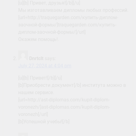
[u][b] Привет, друзья![/b][/u]
Мы изготавливаем дипломы любых профессий.
[url=http://traquegarden.com/купить-диплом-
заочной-формы/]traquegarden.com/купить-
диплом-заочной-формы/[/url]
Окажем помощь!.
Dnrtclt
says:
July 27, 2024 at 4:04 pm
[u][b] Привет![/b][/u]
[b]Приобрести документ[/b] института можно в
нашем сервисе.
[url=http://ast-diplomas.com/kupit-diplom-
voronezh/]ast-diplomas.com/kupit-diplom-
voronezh[/url]
[b]Успешной учебы![/b]