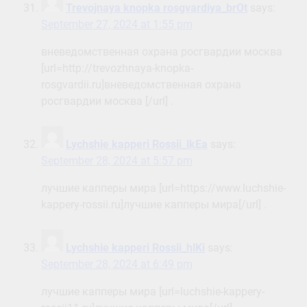
Trevojnaya knopka rosgvardiya_brOt
says:
September 27, 2024 at 1:55 pm
вневедомственная охрана росгвардии москва
[url=http://trevozhnaya-knopka-
rosgvardii.ru]вневедомственная охрана
росгвардии москва [/url] .
Lychshie kapperi Rossii_lkEa
says:
September 28, 2024 at 5:57 pm
лучшие капперы мира [url=https://www.luchshie-
kappery-rossii.ru]лучшие капперы мира[/url] .
Lychshie kapperi Rossii_hlKi
says:
September 28, 2024 at 6:49 pm
лучшие капперы мира [url=luchshie-kappery-