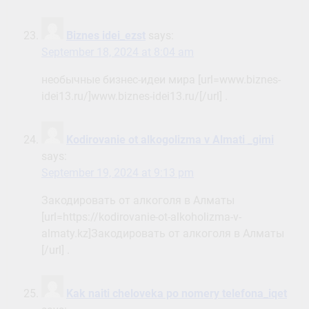
Biznes idei_ezst
says:
September 18, 2024 at 8:04 am
необычные бизнес-идеи мира [url=www.biznes-
idei13.ru/]www.biznes-idei13.ru/[/url] .
Kodirovanie ot alkogolizma v Almati _gimi
says:
September 19, 2024 at 9:13 pm
Закодировать от алкоголя в Алматы
[url=https://kodirovanie-ot-alkoholizma-v-
almaty.kz]Закодировать от алкоголя в Алматы
[/url] .
Kak naiti cheloveka po nomery telefona_iqet