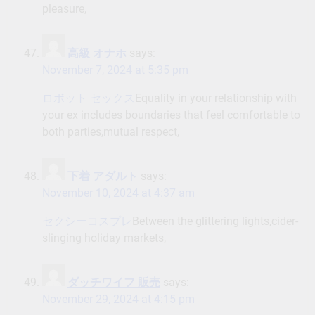
pleasure,
高級 オナホ
says:
November 7, 2024 at 5:35 pm
ロボット セックス
Equality in your relationship with
your ex includes boundaries that feel comfortable to
both parties,mutual respect,
下着 アダルト
says:
November 10, 2024 at 4:37 am
セクシーコスプレ
Between the glittering lights,cider-
slinging holiday markets,
ダッチワイフ 販売
says:
November 29, 2024 at 4:15 pm