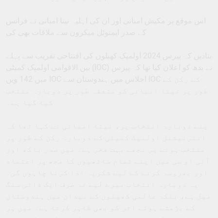
اس موقع پر مکیش امبانی اور ان کی اہلیہ نیتا امبانی نے فرانس
کے صدر ایمنوئل میکرون سے ملاقات بھی کی
بتادیں کہ پیرس 2024 اولمپک کھیلوں کی افتتاحی تقریب سے پہلے
بین الاقوامی اولمپک کمیٹی (IOC) نے بدھ کو اعلان کیا تھا کہ پیرس
میں 142 ویں IOC اجلاس میں ہندوستان سے IOC کے رکن کے
طور پر نیتا امبانی کو متفقہ طور پر دوبارہ منتخب
کیا گیا ہے۔
پنے دوبارہ انتخاب پر، نیتا امبانی نے کہا تھا کہ
انٹرنیشنل اولمپک کمیٹی کے دوبارہ رکن کے طور پر
منتخب ہونے پر مجھے بہت فخر ہے۔ میں صدر باکھ اور
آئی او سی میں اپنے تمام ساتھیوں کا مجھ پر اعتماد
اور بھروسہ کرنے کے لیے شکریہ ادا کرنا چاہوں گی۔
یہ دوبارہ انتخاب میرے لیے نہ صرف ایک ذاتی سنگ
میل ہے، بلکہ عالمی کھیلوں کے میدان میں ہندوستان
کے بڑھتے ہوئے اثر کو بھی ظاہر کرتا ہے۔ میں ہر