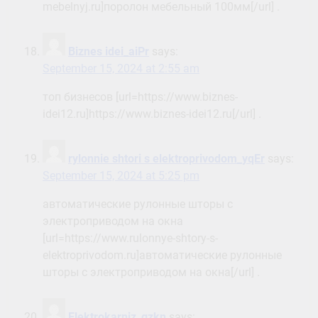
mebelnyj.ru]поролон мебельный 100мм[/url] .
Biznes idei_aiPr
says:
September 15, 2024 at 2:55 am
топ бизнесов [url=https://www.biznes-
idei12.ru]https://www.biznes-idei12.ru[/url] .
rylonnie shtori s elektroprivodom_yqEr
says:
September 15, 2024 at 5:25 pm
автоматические рулонные шторы с
электроприводом на окна
[url=https://www.rulonnye-shtory-s-
elektroprivodom.ru]автоматические рулонные
шторы с электроприводом на окна[/url] .
Elektrokarniz_gzkn
says: