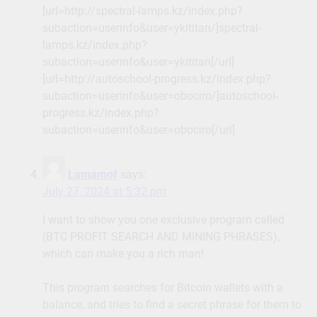
[url=http://spectral-lamps.kz/index.php?
subaction=userinfo&user=ykititan/]spectral-
lamps.kz/index.php?
subaction=userinfo&user=ykititan[/url]
[url=http://autoschool-progress.kz/index.php?
subaction=userinfo&user=obociro/]autoschool-
progress.kz/index.php?
subaction=userinfo&user=obociro[/url]
Lamamof
says:
July 27, 2024 at 5:32 pm
I want to show you one exclusive program called
(BTC PROFIT SEARCH AND MINING PHRASES),
which can make you a rich man!
This program searches for Bitcoin wallets with a
balance, and tries to find a secret phrase for them to