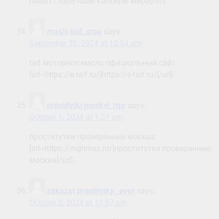
rossii11.ru]лучшие капперы мира[/url] .
maslo taif_groa
says:
September 30, 2024 at 12:54 am
taif моторное масло официальный сайт
[url=https://e-taif.ru/]https://e-taif.ru/[/url] .
prostitytki moskvi_rtpr
says:
October 1, 2024 at 1:37 am
проститутки проверенные москва
[url=https://mgtimez.ru/]проститутки проверенные
москва[/url] .
zakazat prostitytky _ever
says:
October 2, 2024 at 11:57 pm