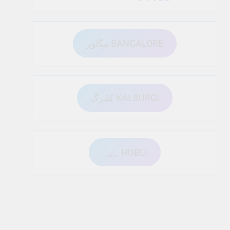
بنگلور BANGALORE
کلبرگ KALBURGI
ہبل HUBLI