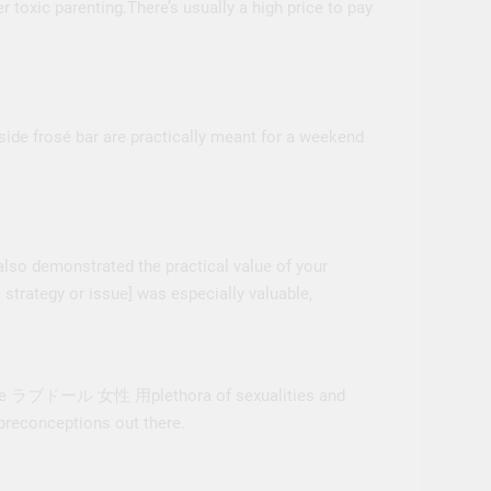
 toxic parenting.There’s usually a high price to pay
side frosé bar are practically meant for a weekend
also demonstrated the practical value of your
 strategy or issue] was especially valuable,
he
ラブドール 女性 用
plethora of sexualities and
d preconceptions out there.