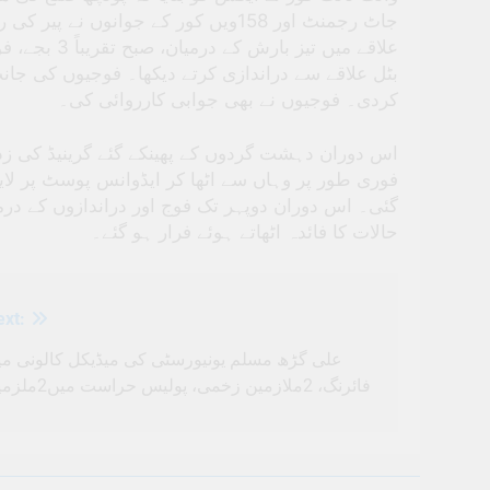
جاٹ رجمنٹ اور 158ویں کور کے جوانوں 
علاقے میں تی
بٹل علاقے سے دراندازی کرتے دیکھا۔ فوجیوں کی جا
کردی۔ فوجیوں نے بھی جوابی کارروائی کی۔
اس دوران دہشت گردوں کے پھینکے گئے گرینیڈ کی ز
فوری طور پر وہاں سے اٹھا کر ایڈوانس پوسٹ پر لای
گئی۔ اس دوران دوپہر تک فوج اور دراندازوں کے در
حالات کا فائدہ اٹھاتے ہوئے فرار ہو گئے۔
ext:
علی گڑھ مسلم یونیورسٹی کی میڈیکل کالونی می
فائرنگ، 2ملازمین زخمی، پولیس حراست میں2ملزمین