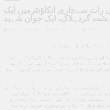
 رات سےجاری انکاؤنٹرمیں ایک
شت گردہلاک، ایک جوان شہید
69
Salar Urdu Publication
2 Years Ago
1 Mins
 دہشت گردہلاک، ایک جوان شہید
ہندوستانی فوج کی چنار کور نے کہا کہ ہندوستانی فوج اور جموں و کشمیر پولیس نے 23 جولائی کو کووت، کپواڑہ
لاع ملنے کے بعد ایک مشترکہ سرچ آپریشن شروع کیا تھا۔
24  اور چیلنج کیا جس کے جواب میں دہشت گردوں نے اندھا
سے جاری انکاؤنٹر میں سیکورٹی فورسز نے ایک دہشت گرد کو
رچ آپریشن جاری ہے۔ انکاؤنٹر میں فوج کا ایک جوان بھی
شہید ہوا ہے۔ہندوستانی فوج کی چنار کور نے سوشل میڈیا پلیٹ فارم X  میں تفصیلات شیئر
ی ضلع کپواڑہ کے لولاب میں سیکورٹی فورسز اور دہشت