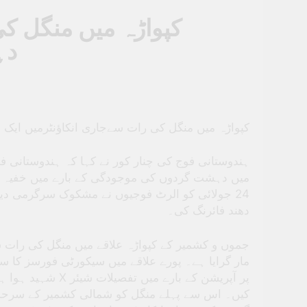
کپواڑہ میں منگل کی
دہ
کپواڑہ میں منگل کی رات سےجاری انکاؤنٹرمیں ایک
میں دہشت گردوں کی موجودگی کے بارے میں خفیہ اط
جولائی کو الرٹ فوجیوں نے مشکوک سرگرمی دیکھی
دھند فائرنگ کی۔
جموں و کشمیر کے کپواڑہ علاقے میں منگل کی رات 
مار گرایا ہے۔ پورے علاقے میں سیکورٹی فورسز کا س
پر آپریشن کے بارے
کیں۔ اس سے پہلے منگل کو شمالی کشمیر کے سرحد