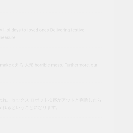
 Holidays to loved ones Delivering festive
measure.
l make a
えろ 人形
horrible mess. Furthermore, our
われ、
セックス ロボット
検察がアウトと判断したら
かれるということになります。