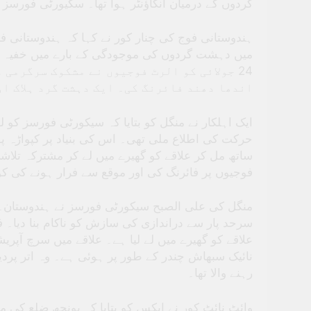
گردوں کے درمیان انکاؤنٹر ہوا تھا۔ سکیورٹی فورسز 
میں دہشت گردوں کی موجودگی کے بارے میں خفیہ اط
جولائی کو الرٹ فوجیوں نے مشکوک سرگرمی دی
اندھا دھند فائرنگ کی۔ ایک دہشت گرد ہلاک او
ایک اہلکار نے منگل کو بتایا کہ سیکورٹی فورسز کو
ساتھ مل کر علاقے کو گھیرے میں لے کر مشترکہ تلاش
فوجیوں پر فائرنگ کی اور موقع سے فرار ہونے کی
منگل کی علی الصبح سیکورٹی فورسز نے ہندوستان۔پاک
سرحد پار سے دراندازی کی سازش کو ناکام بنا دیا۔
علاقے کو گھیرے میں لے لیا ہے۔ علاقے میں سرچ آپر
نائیک سبھاش چندر کے طور پر ہوئی ہے۔ وہ اتر پرد
رہنے والا تھا۔