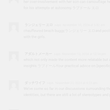
her over-involvement with her son can camouflage her
for his attempts at autonomy.
ラブドール エロ
ランジェリー エロ
says:
November 10, 2024 at 5:32 am
chauffeured beach buggy,
ランジェリー エロ
and pool
with the girls.
アダルトメーカー
says:
November 12, 2024 at 12:34 pm
which not only made the content more relatable but 
insights.
ラブドール
Your practical advice on [specific
ダッチワイフ
says:
November 23, 2024 at 6:22 am
We’ve come so far in our discussions surrounding t
identities, but there are still a lot of stereotypes an