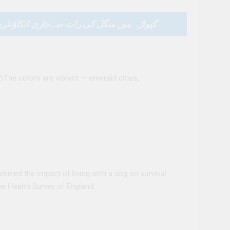
کپواڑہ میں منگل کی رات سےجاری انکاؤنٹر
”
め
The colors are vibrant — emerald cities,
mined the impact of living with a dog on survival
he Health Survey of England.