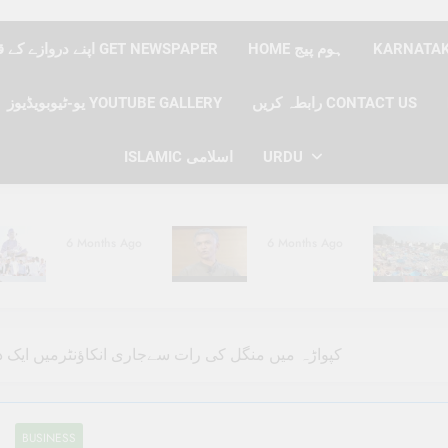
HOME ہوم پیج
اپنے دروازے کے قدموں پر نیوز پیپر حاصل کریں GET NEWSPAPER
رابطہ کریں CONTACT US
یو-ٹیوبویڈیوز YOUTUBE GALLERY
ISLAMIC اسلامی
URDU
6 Months Ago
6 Months Ago
6 Months Ago
6 Months Ago
کپواڑہ میں منگل کی رات سےجاری انکاؤنٹرمیں ایک
BUSINESS