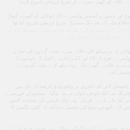
نے علاقے کو گھیرے میں لے کر سرچ آپریشن شروع کردیا۔
ہندوستانی فوج کی چنار کور نے کہا کہ ہندوستانی فوج اور جموں و کشمیر پولیس نے 23 جولائی کو کووت، کپواڑہ
لاع ملنے کے بعد ایک مشترکہ سرچ آپریشن شروع کیا تھا۔
24 کھی اور چیلنج کیا جس کے جواب میں دہشت گردوں نے
ر ایک این سی او زخمی ہوا۔
 لولاب کے تریموکھ ٹاپ علاقے میں دہشت گردوں کی نقل و
حرکت کی اطلاع ملی تھی۔ اس کی بنیاد پر کپواڑہ پولیس نے فوج کے 28 اور 22 راشٹریہ رائفلز کے جوانوں کے
ی مہم چلائی۔ گھیرا تنگ ہوتا دیکھ کر دہشت گردوں نے
 کوشش کی۔
ستان لائن آف کنٹرول پر واقع وادی کرشنا کے بٹل میں
 فائرنگ سے ایک فوجی جوان شہید ہوگیا۔ سیکیورٹی فورسز نے
یشن کیا جا رہا ہے۔ قربان ہونے والے فوجی کی شناخت لانس
یش کے ہاتھرس ضلع کی تحصیل سادآباد کے گاؤں ناگمنی کا
وائٹ نائٹ کور نے ایکس کو بتایا کہ پونچھ ضلع کی مینڈھر تحصیل کے کرشنا گھاٹی سیکٹر میں تعینات فوج کی 7