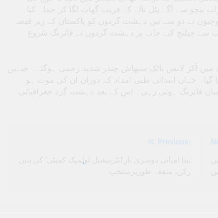
نے پیر کی رات بیچو سے آگے بٹل نالے کے قریب گھات لگا کر حملہ کیا۔
ز بارش کے درمیان، صبح تقریباً 3 بجے، فوجیوں نے دو سے تین دہشت گردوں کو پاکستان کے زیر قبضہ
نب سے چیلنج کیے جانے پر دہشت گردوں نے فائرنگ شروع
د میں آکر لانس نائک سبھاش چندر شدید زخمی ہوگئے۔ جنہیں
ا گیا۔ جہاں ابتدائی طبی امداد کے دوران ان کی موت ہو
میان فائرنگ ہوتی رہی۔ اس کے بعد دہشت گرد جغرافیائی
Previous:
N
Post
navigation
نیتا امبانی دوسری بار’انٹرنیشنل اولمپک کمیٹی’ کی بنیں
ں
رکن، متفقہ طورپرمنتخب