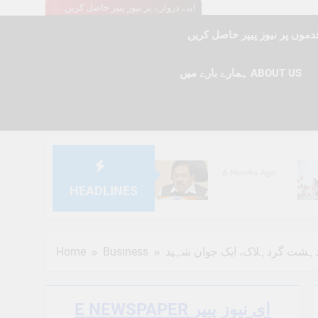
اپنے دروازے پر نیوز پیپر حاصل کریں
ہمارے بارے میں ABOUT US
6 Months Ago
HEADLINES
6 Months Ago
Home
Business
 دہشت گردہلاک، ایک جوان شہید
E NEWSPAPER ای نیوز پیپر